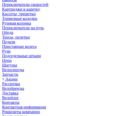
Переключатели скоростей
Картриджи в каретку
Кассеты, трещетки
Тормозные колодки
Рулевая колонка
Переключатели на руль
Обода
Тросы, оплетки
Педали
Приставные колеса
Рули
Подседельные штыри
Цепи
Шатуны
Велосипеды
Запчасти
Акции
Рассрочка
Велобренды
Доставка
Велоблог
Контакты
Контактная информация
Реквизиты компании