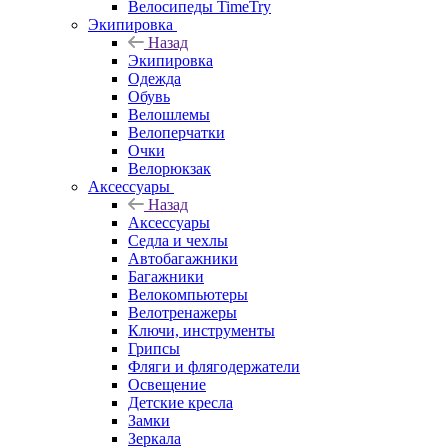
Велосипеды TimeTry
Экипировка
Назад
Экипировка
Одежда
Обувь
Велошлемы
Велоперчатки
Очки
Велорюкзак
Аксессуары
Назад
Аксессуары
Седла и чехлы
Автобагажники
Багажники
Велокомпьютеры
Велотренажеры
Ключи, инструменты
Грипсы
Фляги и флягодержатели
Освещение
Детские кресла
Замки
Зеркала