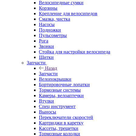
Велосипедные сумки
Корзины
Крепление для велосипедов
Смазка, чистка
Насосы
Подножки
Пульсометры
Рога
Звонки
Стойка для настройки велосипеда
Щитки
Запчасти
Назад
Запчасти
Велопокрышки
Бортировочные лопатки
Тормозные системы
Камеры, велоаптечки
Втулки
Спец инструмент
Выносы
Переключатели скоростей
Картриджи в каретку
Кассеты, трещетки
Тормозные колодки