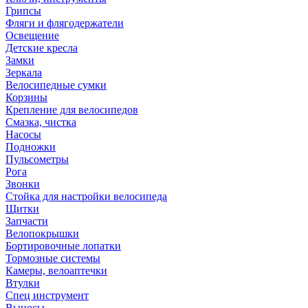
Грипсы
Фляги и флягодержатели
Освещение
Детские кресла
Замки
Зеркала
Велосипедные сумки
Корзины
Крепление для велосипедов
Смазка, чистка
Насосы
Подножки
Пульсометры
Рога
Звонки
Стойка для настройки велосипеда
Щитки
Запчасти
Велопокрышки
Бортировочные лопатки
Тормозные системы
Камеры, велоаптечки
Втулки
Спец инструмент
Выносы