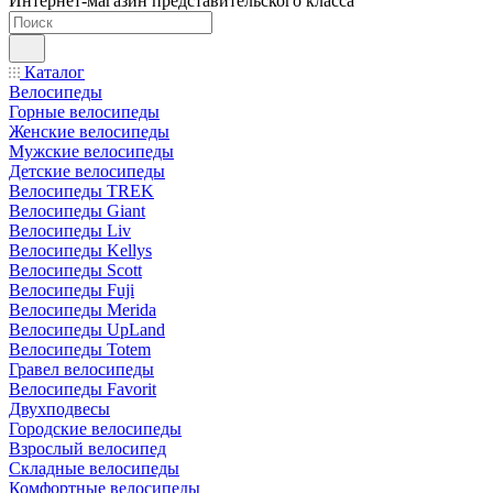
Интернет-магазин представительского класса
Каталог
Велосипеды
Горные велосипеды
Женские велосипеды
Мужские велосипеды
Детские велосипеды
Велосипеды TREK
Велосипеды Giant
Велосипеды Liv
Велосипеды Kellys
Велосипеды Scott
Велосипеды Fuji
Велосипеды Merida
Велосипеды UpLand
Велосипеды Totem
Гравел велосипеды
Велосипеды Favorit
Двухподвесы
Городские велосипеды
Взрослый велосипед
Складные велосипеды
Комфортные велосипеды