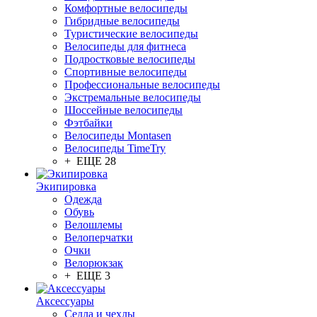
Комфортные велосипеды
Гибридные велосипеды
Туристические велосипеды
Велосипеды для фитнеса
Подростковые велосипеды
Спортивные велосипеды
Профессиональные велосипеды
Экстремальные велосипеды
Шоссейные велосипеды
Фэтбайки
Велосипеды Montasen
Велосипеды TimeTry
+ ЕЩЕ 28
Экипировка
Одежда
Обувь
Велошлемы
Велоперчатки
Очки
Велорюкзак
+ ЕЩЕ 3
Аксессуары
Седла и чехлы