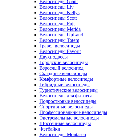
Велосипеды Giant
Велосипеды Liv
Велосипеды Kellys
Велосипеды Scott
Велосипеды Fuji
Велосипеды Merida
Велосипеды UpLand
Велосипеды Totem
Гравел велосипеды
Велосипеды Favorit
Двухподвесы
Городские велосипеды
Взрослый велосипед
Складные велосипеды
Комфортные велосипеды
Гибридные велосипеды
Туристические велосипеды
Велосипеды для фитнеса
Подростковые велосипеды
Спортивные велосипеды
Профессиональные велосипеды
Экстремальные велосипеды
Шоссейные велосипеды
Фэтбайки
Велосипеды Montasen