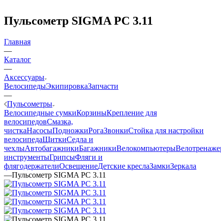
Пульсометр SIGMA PC 3.11
Главная
—
Каталог
—
Аксессуары
Велосипеды
Экипировка
Запчасти
—
Пульсометры
Велосипедные сумки
Корзины
Крепление для
велосипедов
Смазка,
чистка
Насосы
Подножки
Рога
Звонки
Стойка для настройки
велосипеда
Щитки
Седла и
чехлы
Автобагажники
Багажники
Велокомпьютеры
Велотренаж
инструменты
Грипсы
Фляги и
флягодержатели
Освещение
Детские кресла
Замки
Зеркала
—
Пульсометр SIGMA PC 3.11