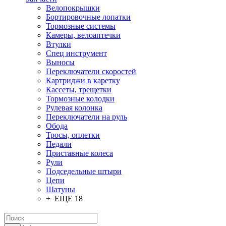
Велопокрышки
Бортировочные лопатки
Тормозные системы
Камеры, велоаптечки
Втулки
Спец инструмент
Выносы
Переключатели скоростей
Картриджи в каретку
Кассеты, трещетки
Тормозные колодки
Рулевая колонка
Переключатели на руль
Обода
Тросы, оплетки
Педали
Приставные колеса
Рули
Подседельные штыри
Цепи
Шатуны
+ ЕЩЕ 18