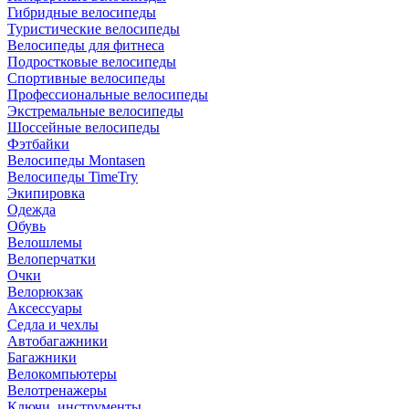
Гибридные велосипеды
Туристические велосипеды
Велосипеды для фитнеса
Подростковые велосипеды
Спортивные велосипеды
Профессиональные велосипеды
Экстремальные велосипеды
Шоссейные велосипеды
Фэтбайки
Велосипеды Montasen
Велосипеды TimeTry
Экипировка
Одежда
Обувь
Велошлемы
Велоперчатки
Очки
Велорюкзак
Аксессуары
Седла и чехлы
Автобагажники
Багажники
Велокомпьютеры
Велотренажеры
Ключи, инструменты