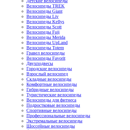
Детские велосипеды
Велосипеды TREK
Велосипеды Giant
Велосипеды Liv
Велосипеды Kellys
Велосипеды Scott
Велосипеды Fuji
Велосипеды Merida
Велосипеды UpLand
Велосипеды Totem
Гравел велосипеды
Велосипеды Favorit
Двухподвесы
Городские велосипеды
Взрослый велосипед
Складные велосипеды
Комфортные велосипеды
Гибридные велосипеды
Туристические велосипеды
Велосипеды для фитнеса
Подростковые велосипеды
Спортивные велосипеды
Профессиональные велосипеды
Экстремальные велосипеды
Шоссейные велосипеды