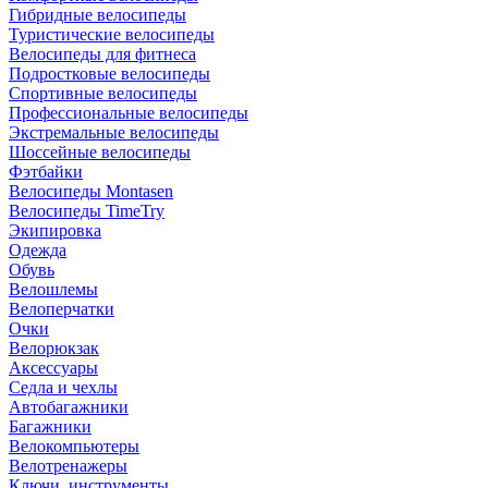
Гибридные велосипеды
Туристические велосипеды
Велосипеды для фитнеса
Подростковые велосипеды
Спортивные велосипеды
Профессиональные велосипеды
Экстремальные велосипеды
Шоссейные велосипеды
Фэтбайки
Велосипеды Montasen
Велосипеды TimeTry
Экипировка
Одежда
Обувь
Велошлемы
Велоперчатки
Очки
Велорюкзак
Аксессуары
Седла и чехлы
Автобагажники
Багажники
Велокомпьютеры
Велотренажеры
Ключи, инструменты