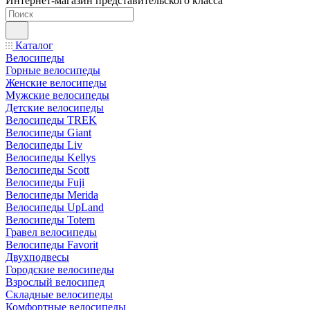
Интернет-магазин представительского класса
Каталог
Велосипеды
Горные велосипеды
Женские велосипеды
Мужские велосипеды
Детские велосипеды
Велосипеды TREK
Велосипеды Giant
Велосипеды Liv
Велосипеды Kellys
Велосипеды Scott
Велосипеды Fuji
Велосипеды Merida
Велосипеды UpLand
Велосипеды Totem
Гравел велосипеды
Велосипеды Favorit
Двухподвесы
Городские велосипеды
Взрослый велосипед
Складные велосипеды
Комфортные велосипеды