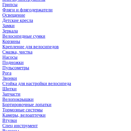
Грипсы
Фляги и флягодержатели
Освещение
Детские кресла
Замки
Зеркала
Велосипедные сумки
Корзины
Крепление для велосипедов
Смазка, чистка
Насосы
Подножки
Пульсометры
Рога
Звонки
Стойка для настройки велосипеда
Щитки
Запчасти
Велопокрышки
Бортировочные лопатки
Тормозные системы
Камеры, велоаптечки
Втулки
Спец инструмент
Выносы