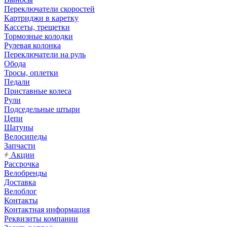
Переключатели скоростей
Картриджи в каретку
Кассеты, трещетки
Тормозные колодки
Рулевая колонка
Переключатели на руль
Обода
Тросы, оплетки
Педали
Приставные колеса
Рули
Подседельные штыри
Цепи
Шатуны
Велосипеды
Запчасти
Акции
Рассрочка
Велобренды
Доставка
Велоблог
Контакты
Контактная информация
Реквизиты компании