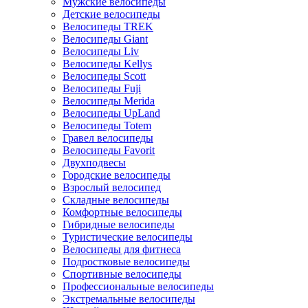
Мужские велосипеды
Детские велосипеды
Велосипеды TREK
Велосипеды Giant
Велосипеды Liv
Велосипеды Kellys
Велосипеды Scott
Велосипеды Fuji
Велосипеды Merida
Велосипеды UpLand
Велосипеды Totem
Гравел велосипеды
Велосипеды Favorit
Двухподвесы
Городские велосипеды
Взрослый велосипед
Складные велосипеды
Комфортные велосипеды
Гибридные велосипеды
Туристические велосипеды
Велосипеды для фитнеса
Подростковые велосипеды
Спортивные велосипеды
Профессиональные велосипеды
Экстремальные велосипеды