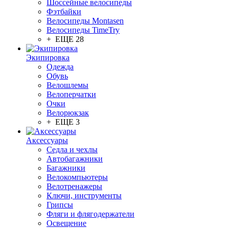
Шоссейные велосипеды
Фэтбайки
Велосипеды Montasen
Велосипеды TimeTry
+ ЕЩЕ 28
Экипировка
Одежда
Обувь
Велошлемы
Велоперчатки
Очки
Велорюкзак
+ ЕЩЕ 3
Аксессуары
Седла и чехлы
Автобагажники
Багажники
Велокомпьютеры
Велотренажеры
Ключи, инструменты
Грипсы
Фляги и флягодержатели
Освещение