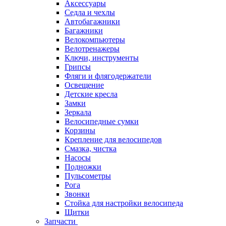
Аксессуары
Седла и чехлы
Автобагажники
Багажники
Велокомпьютеры
Велотренажеры
Ключи, инструменты
Грипсы
Фляги и флягодержатели
Освещение
Детские кресла
Замки
Зеркала
Велосипедные сумки
Корзины
Крепление для велосипедов
Смазка, чистка
Насосы
Подножки
Пульсометры
Рога
Звонки
Стойка для настройки велосипеда
Щитки
Запчасти