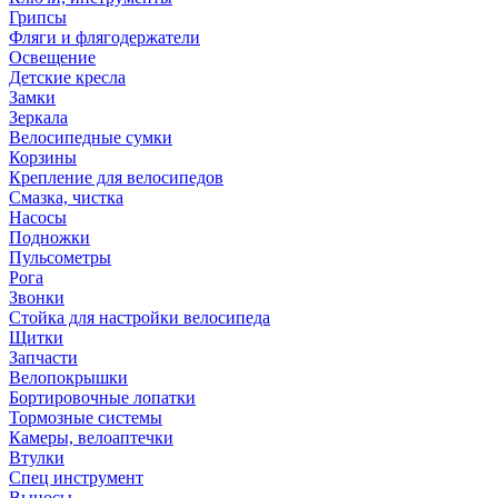
Грипсы
Фляги и флягодержатели
Освещение
Детские кресла
Замки
Зеркала
Велосипедные сумки
Корзины
Крепление для велосипедов
Смазка, чистка
Насосы
Подножки
Пульсометры
Рога
Звонки
Стойка для настройки велосипеда
Щитки
Запчасти
Велопокрышки
Бортировочные лопатки
Тормозные системы
Камеры, велоаптечки
Втулки
Спец инструмент
Выносы