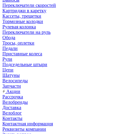
Переключатели скоростей
Картриджи в каретку
Кассеты, трещетки
Тормозные колодки
Рулевая колонка
Переключатели на руль
Обода
Тросы, оплетки
Педали
Приставные колеса
Рули
Подседельные штыри
Цепи
Шатуны
Велосипеды
Запчасти
Акции
Рассрочка
Велобренды
Доставка
Велоблог
Контакты
Контактная информация
Реквизиты компании