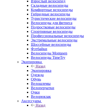
Взрослый велосипед
Складные велосипеды
Комфортные велосипеды
Гибридные велосипеды
Туристические велосипеды
Велосипеды для фитнеса
Подростковые велосипеды
Спортивные велосипеды
Профессиональные велосипеды
Экстремальные велосипеды
Шоссейные велосипеды
Фэтбайки
Велосипеды Montasen
Велосипеды TimeTry
Экипировка
Назад
Экипировка
Одежда
Обувь
Велошлемы
Велоперчатки
Очки
Велорюкзак
Аксессуары
Назад