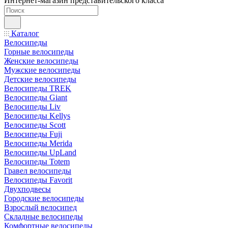
Интернет-магазин представительского класса
Каталог
Велосипеды
Горные велосипеды
Женские велосипеды
Мужские велосипеды
Детские велосипеды
Велосипеды TREK
Велосипеды Giant
Велосипеды Liv
Велосипеды Kellys
Велосипеды Scott
Велосипеды Fuji
Велосипеды Merida
Велосипеды UpLand
Велосипеды Totem
Гравел велосипеды
Велосипеды Favorit
Двухподвесы
Городские велосипеды
Взрослый велосипед
Складные велосипеды
Комфортные велосипеды