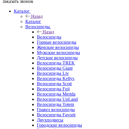
Заказать звонок
Каталог
Назад
Каталог
Велосипеды
Назад
Велосипеды
Горные велосипеды
Женские велосипеды
Мужские велосипеды
Детские велосипеды
Велосипеды TREK
Велосипеды Giant
Велосипеды Liv
Велосипеды Kellys
Велосипеды Scott
Велосипеды Fuji
Велосипеды Merida
Велосипеды UpLand
Велосипеды Totem
Гравел велосипеды
Велосипеды Favorit
Двухподвесы
Городские велосипеды