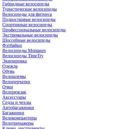
Гибридные велосипеды
Туристические велосипеды
Велосипеды для фитнеса
Подростковые велосипеды
Спортивные велосипеды
Профессиональные велосипеды
Экстремальные велосипеды
Шоссейные велосипеды
Фэтбайки
Велосипеды Montasen
Велосипеды TimeTry
Экипировка
Одежда
Обувь
Велошлемы
Велоперчатки
Очки
Велорюкзак
Аксессуары
Седла и чехлы
Автобагажники
Багажники
Велокомпьютеры
Велотренажеры
Ключи, инструменты