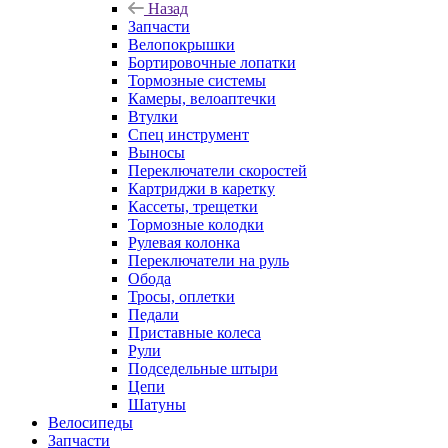
Назад
Запчасти
Велопокрышки
Бортировочные лопатки
Тормозные системы
Камеры, велоаптечки
Втулки
Спец инструмент
Выносы
Переключатели скоростей
Картриджи в каретку
Кассеты, трещетки
Тормозные колодки
Рулевая колонка
Переключатели на руль
Обода
Тросы, оплетки
Педали
Приставные колеса
Рули
Подседельные штыри
Цепи
Шатуны
Велосипеды
Запчасти