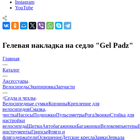
Instagram
YouTube
Гелевая накладка на седло "Gel Padz"
Главная
—
Каталог
—
Аксессуары
Велосипеды
Экипировка
Запчасти
—
Седла и чехлы
Велосипедные сумки
Корзины
Крепление для
велосипедов
Смазка,
чистка
Насосы
Подножки
Пульсометры
Рога
Звонки
Стойка для
настройки
велосипеда
Щитки
Автобагажники
Багажники
Велокомпьютеры
инструменты
Грипсы
Фляги и
флягодержатели
Освещение
Детские кресла
Замки
Зеркала