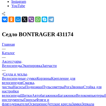
Instagram
YouTube
Седло BONTRAGER 431174
Главная
—
Каталог
—
Аксессуары
Велосипеды
Экипировка
Запчасти
—
Седла и чехлы
Велосипедные сумки
Корзины
Крепление для
велосипедов
Смазка,
чистка
Насосы
Подножки
Пульсометры
Рога
Звонки
Стойка для
настройки
велосипеда
Щитки
Автобагажники
Багажники
Велокомпьютеры
инструменты
Грипсы
Фляги и
флягодержатели
Освещение
Детские кресла
Замки
Зеркала