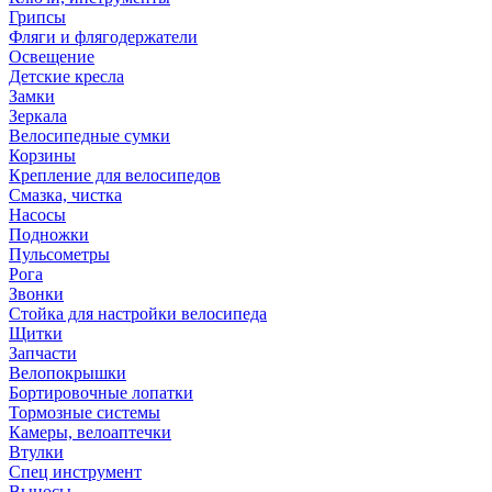
Грипсы
Фляги и флягодержатели
Освещение
Детские кресла
Замки
Зеркала
Велосипедные сумки
Корзины
Крепление для велосипедов
Смазка, чистка
Насосы
Подножки
Пульсометры
Рога
Звонки
Стойка для настройки велосипеда
Щитки
Запчасти
Велопокрышки
Бортировочные лопатки
Тормозные системы
Камеры, велоаптечки
Втулки
Спец инструмент
Выносы