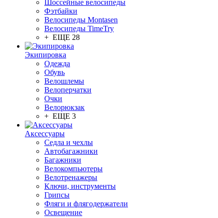
Шоссейные велосипеды
Фэтбайки
Велосипеды Montasen
Велосипеды TimeTry
+ ЕЩЕ 28
Экипировка
Одежда
Обувь
Велошлемы
Велоперчатки
Очки
Велорюкзак
+ ЕЩЕ 3
Аксессуары
Седла и чехлы
Автобагажники
Багажники
Велокомпьютеры
Велотренажеры
Ключи, инструменты
Грипсы
Фляги и флягодержатели
Освещение