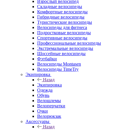
Взрослый велосипед
Складные велосипеды
Комфортные велосипеды
Гибридные велосипеды
Туристические велосипеды
Велосипеды для фитнеса
Подростковые велосипеды
Спортивные велосипеды
Профессиональные велосипеды
Экстремальные велосипеды
Шоссейные велосипеды
Фэтбайки
Велосипеды Montasen
Велосипеды TimeTry
Экипировка
Назад
Экипировка
Одежда
Обувь
Велошлемы
Велоперчатки
Очки
Велорюкзак
Аксессуары
Назад