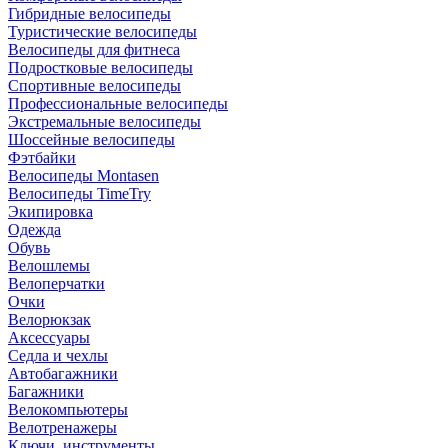
Гибридные велосипеды
Туристические велосипеды
Велосипеды для фитнеса
Подростковые велосипеды
Спортивные велосипеды
Профессиональные велосипеды
Экстремальные велосипеды
Шоссейные велосипеды
Фэтбайки
Велосипеды Montasen
Велосипеды TimeTry
Экипировка
Одежда
Обувь
Велошлемы
Велоперчатки
Очки
Велорюкзак
Аксессуары
Седла и чехлы
Автобагажники
Багажники
Велокомпьютеры
Велотренажеры
Ключи, инструменты