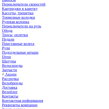
Переключатели скоростей
Картриджи в каретку
Кассеты, трещетки
Тормозные колодки
Рулевая колонка
Переключатели на руль
Обода
Тросы, оплетки
Педали
Приставные колеса
Рули
Подседельные штыри
Цепи
Шатуны
Велосипеды
Запчасти
Акции
Рассрочка
Велобренды
Доставка
Велоблог
Контакты
Контактная информация
Реквизиты компании