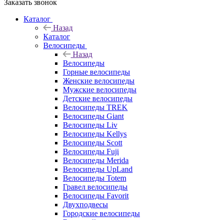
Заказать звонок
Каталог
Назад
Каталог
Велосипеды
Назад
Велосипеды
Горные велосипеды
Женские велосипеды
Мужские велосипеды
Детские велосипеды
Велосипеды TREK
Велосипеды Giant
Велосипеды Liv
Велосипеды Kellys
Велосипеды Scott
Велосипеды Fuji
Велосипеды Merida
Велосипеды UpLand
Велосипеды Totem
Гравел велосипеды
Велосипеды Favorit
Двухподвесы
Городские велосипеды