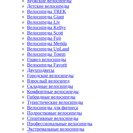
Мужские велосипеды
Детские велосипеды
Велосипеды TREK
Велосипеды Giant
Велосипеды Liv
Велосипеды Kellys
Велосипеды Scott
Велосипеды Fuji
Велосипеды Merida
Велосипеды UpLand
Велосипеды Totem
Гравел велосипеды
Велосипеды Favorit
Двухподвесы
Городские велосипеды
Взрослый велосипед
Складные велосипеды
Комфортные велосипеды
Гибридные велосипеды
Туристические велосипеды
Велосипеды для фитнеса
Подростковые велосипеды
Спортивные велосипеды
Профессиональные велосипеды
Экстремальные велосипеды