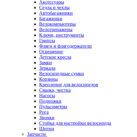
Аксессуары
Седла и чехлы
Автобагажники
Багажники
Велокомпьютеры
Велотренажеры
Ключи, инструменты
Грипсы
Фляги и флягодержатели
Освещение
Детские кресла
Замки
Зеркала
Велосипедные сумки
Корзины
Крепление для велосипедов
Смазка, чистка
Насосы
Подножки
Пульсометры
Рога
Звонки
Стойка для настройки велосипеда
Щитки
Запчасти