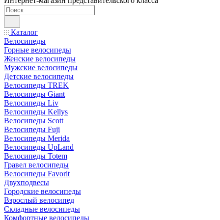
Интернет-магазин представительского класса
Каталог
Велосипеды
Горные велосипеды
Женские велосипеды
Мужские велосипеды
Детские велосипеды
Велосипеды TREK
Велосипеды Giant
Велосипеды Liv
Велосипеды Kellys
Велосипеды Scott
Велосипеды Fuji
Велосипеды Merida
Велосипеды UpLand
Велосипеды Totem
Гравел велосипеды
Велосипеды Favorit
Двухподвесы
Городские велосипеды
Взрослый велосипед
Складные велосипеды
Комфортные велосипеды