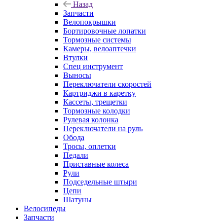
Назад
Запчасти
Велопокрышки
Бортировочные лопатки
Тормозные системы
Камеры, велоаптечки
Втулки
Спец инструмент
Выносы
Переключатели скоростей
Картриджи в каретку
Кассеты, трещетки
Тормозные колодки
Рулевая колонка
Переключатели на руль
Обода
Тросы, оплетки
Педали
Приставные колеса
Рули
Подседельные штыри
Цепи
Шатуны
Велосипеды
Запчасти