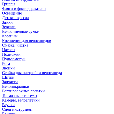
Грипсы
Фляги и флягодержатели
Освещение
Детские кресла
Замки
Зеркала
Велосипедные сумки
Корзины
Крепление для велосипедов
Смазка, чистка
Насосы
Подножки
Пульсометры
Рога
Звонки
Стойка для настройки велосипеда
Щитки
Запчасти
Велопокрышки
Бортировочные лопатки
Тормозные системы
Камеры, велоаптечки
Втулки
Спец инструмент
Выносы