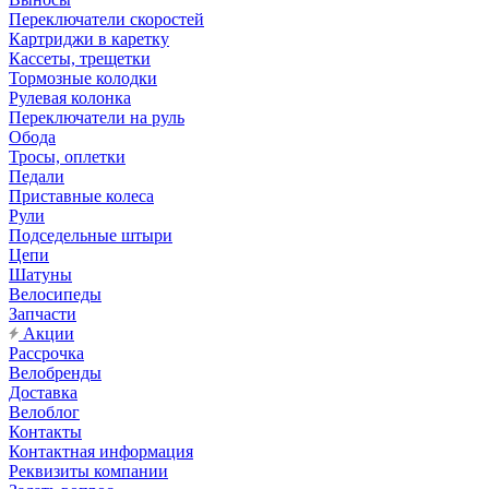
Переключатели скоростей
Картриджи в каретку
Кассеты, трещетки
Тормозные колодки
Рулевая колонка
Переключатели на руль
Обода
Тросы, оплетки
Педали
Приставные колеса
Рули
Подседельные штыри
Цепи
Шатуны
Велосипеды
Запчасти
Акции
Рассрочка
Велобренды
Доставка
Велоблог
Контакты
Контактная информация
Реквизиты компании