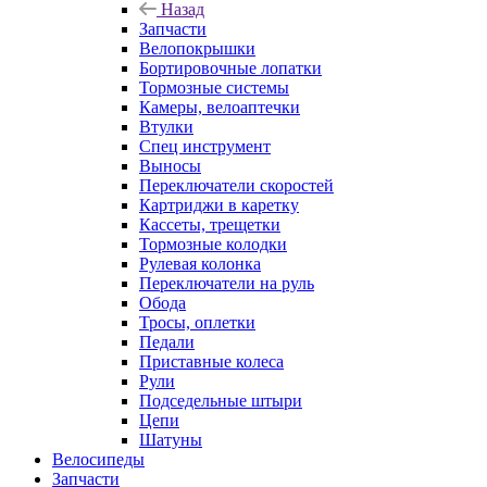
Назад
Запчасти
Велопокрышки
Бортировочные лопатки
Тормозные системы
Камеры, велоаптечки
Втулки
Спец инструмент
Выносы
Переключатели скоростей
Картриджи в каретку
Кассеты, трещетки
Тормозные колодки
Рулевая колонка
Переключатели на руль
Обода
Тросы, оплетки
Педали
Приставные колеса
Рули
Подседельные штыри
Цепи
Шатуны
Велосипеды
Запчасти