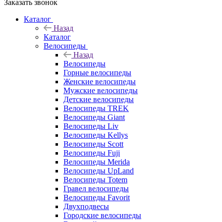
Заказать звонок
Каталог
Назад
Каталог
Велосипеды
Назад
Велосипеды
Горные велосипеды
Женские велосипеды
Мужские велосипеды
Детские велосипеды
Велосипеды TREK
Велосипеды Giant
Велосипеды Liv
Велосипеды Kellys
Велосипеды Scott
Велосипеды Fuji
Велосипеды Merida
Велосипеды UpLand
Велосипеды Totem
Гравел велосипеды
Велосипеды Favorit
Двухподвесы
Городские велосипеды