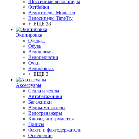
Шоссейные велосипеды
Фэтбайки
Велосипеды Montasen
Велосипеды TimeTry
+ ЕЩЕ 28
Экипировка
Одежда
Обувь
Велошлемы
Велоперчатки
Очки
Велорюкзак
+ ЕЩЕ 3
Аксессуары
Седла и чехлы
Автобагажники
Багажники
Велокомпьютеры
Велотренажеры
Ключи, инструменты
Грипсы
Фляги и флягодержатели
Освещение