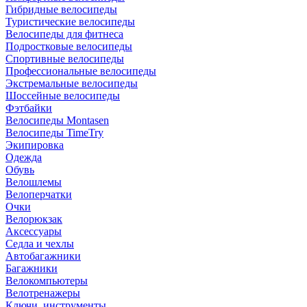
Гибридные велосипеды
Туристические велосипеды
Велосипеды для фитнеса
Подростковые велосипеды
Спортивные велосипеды
Профессиональные велосипеды
Экстремальные велосипеды
Шоссейные велосипеды
Фэтбайки
Велосипеды Montasen
Велосипеды TimeTry
Экипировка
Одежда
Обувь
Велошлемы
Велоперчатки
Очки
Велорюкзак
Аксессуары
Седла и чехлы
Автобагажники
Багажники
Велокомпьютеры
Велотренажеры
Ключи, инструменты