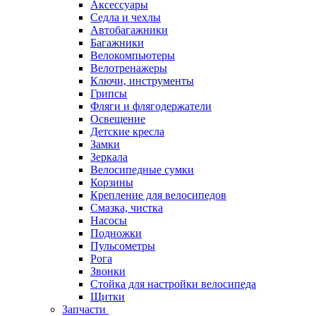
Аксессуары
Седла и чехлы
Автобагажники
Багажники
Велокомпьютеры
Велотренажеры
Ключи, инструменты
Грипсы
Фляги и флягодержатели
Освещение
Детские кресла
Замки
Зеркала
Велосипедные сумки
Корзины
Крепление для велосипедов
Смазка, чистка
Насосы
Подножки
Пульсометры
Рога
Звонки
Стойка для настройки велосипеда
Щитки
Запчасти