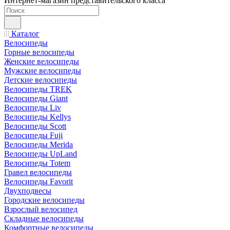
Интернет-магазин представительского класса
Каталог
Велосипеды
Горные велосипеды
Женские велосипеды
Мужские велосипеды
Детские велосипеды
Велосипеды TREK
Велосипеды Giant
Велосипеды Liv
Велосипеды Kellys
Велосипеды Scott
Велосипеды Fuji
Велосипеды Merida
Велосипеды UpLand
Велосипеды Totem
Гравел велосипеды
Велосипеды Favorit
Двухподвесы
Городские велосипеды
Взрослый велосипед
Складные велосипеды
Комфортные велосипеды