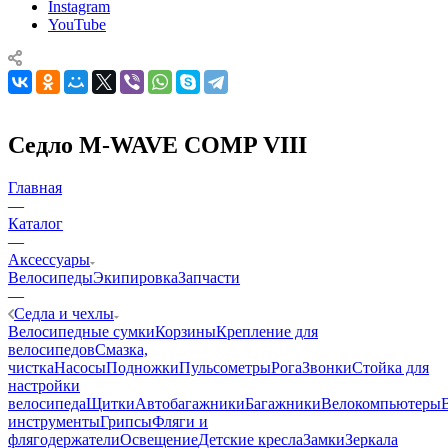
Instagram
YouTube
Седло M-WAVE COMP VIII
Главная
—
Каталог
—
Аксессуары
Велосипеды
Экипировка
Запчасти
—
Седла и чехлы
Велосипедные сумки
Корзины
Крепление для
велосипедов
Смазка,
чистка
Насосы
Подножки
Пульсометры
Рога
Звонки
Стойка для
настройки
велосипеда
Щитки
Автобагажники
Багажники
Велокомпьютеры
инструменты
Грипсы
Фляги и
флягодержатели
Освещение
Детские кресла
Замки
Зеркала