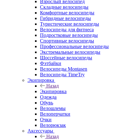
Взрослый велосипед
Складные велосипеды
Комфортные велосипеды
Гибридные велосипеды
Туристические велосипеды
Велосипеды для фитнеса
Подростковые велосипеды
Спортивные велосипеды
Профессиональные велосипеды
Экстремальные велосипеды
Шоссейные велосипеды
Фэтбайки
Велосипеды Montasen
Велосипеды TimeTry
Экипировка
Назад
Экипировка
Одежда
Обувь
Велошлемы
Велоперчатки
Очки
Велорюкзак
Аксессуары
Назад