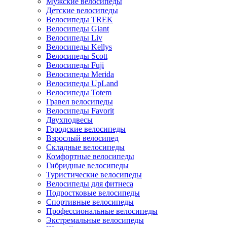
Мужские велосипеды
Детские велосипеды
Велосипеды TREK
Велосипеды Giant
Велосипеды Liv
Велосипеды Kellys
Велосипеды Scott
Велосипеды Fuji
Велосипеды Merida
Велосипеды UpLand
Велосипеды Totem
Гравел велосипеды
Велосипеды Favorit
Двухподвесы
Городские велосипеды
Взрослый велосипед
Складные велосипеды
Комфортные велосипеды
Гибридные велосипеды
Туристические велосипеды
Велосипеды для фитнеса
Подростковые велосипеды
Спортивные велосипеды
Профессиональные велосипеды
Экстремальные велосипеды