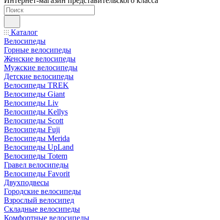
Интернет-магазин представительского класса
Каталог
Велосипеды
Горные велосипеды
Женские велосипеды
Мужские велосипеды
Детские велосипеды
Велосипеды TREK
Велосипеды Giant
Велосипеды Liv
Велосипеды Kellys
Велосипеды Scott
Велосипеды Fuji
Велосипеды Merida
Велосипеды UpLand
Велосипеды Totem
Гравел велосипеды
Велосипеды Favorit
Двухподвесы
Городские велосипеды
Взрослый велосипед
Складные велосипеды
Комфортные велосипеды