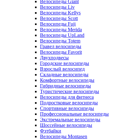
Велосипеды Giant
Велосипеды Liv
Велосипеды Kellys
Велосипеды Scott
Велосипеды Fuji
Велосипеды Merida
Велосипеды UpLand
Велосипеды Totem
Гравел велосипеды
Велосипеды Favorit
Двухподвесы
Городские велосипеды
Взрослый велосипед
Складные велосипеды
Комфортные велосипеды
Гибридные велосипеды
Туристические велосипеды
Велосипеды для фитнеса
Подростковые велосипеды
Спортивные велосипеды
Профессиональные велосипеды
Экстремальные велосипеды
Шоссейные велосипеды
Фэтбайки
Велосипеды Montasen