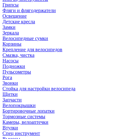
Грипсы
Фляги и флягодержатели
Освещение
Детские кресла
Замки
Зеркала
Велосипедные сумки
Корзины
Крепление для велосипедов
Смазка, чистка
Насосы
Подножки
Пульсометры
Рога
Звонки
Стойка для настройки велосипеда
Щитки
Запчасти
Велопокрышки
Бортировочные лопатки
Тормозные системы
Камеры, велоаптечки
Втулки
Спец инструмент
Выносы