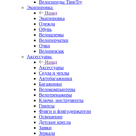
Велосипеды TimeTry
Экипировка
Назад
Экипировка
Одежда
Обувь
Велошлемы
Велоперчатки
Очки
Велорюкзак
Аксессуары
Назад
Аксессуары
Седла и чехлы
Автобагажники
Багажники
Велокомпьютеры
Велотренажеры
Ключи, инструменты
Грипсы
Фляги и флягодержатели
Освещение
Детские кресла
Замки
Зеркала