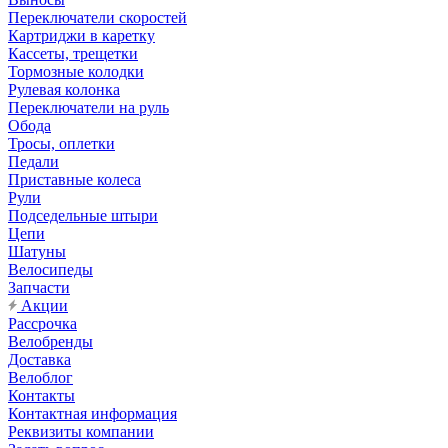
Переключатели скоростей
Картриджи в каретку
Кассеты, трещетки
Тормозные колодки
Рулевая колонка
Переключатели на руль
Обода
Тросы, оплетки
Педали
Приставные колеса
Рули
Подседельные штыри
Цепи
Шатуны
Велосипеды
Запчасти
Акции
Рассрочка
Велобренды
Доставка
Велоблог
Контакты
Контактная информация
Реквизиты компании