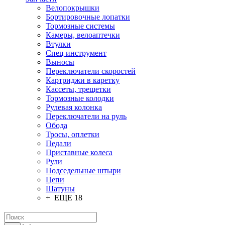
Велопокрышки
Бортировочные лопатки
Тормозные системы
Камеры, велоаптечки
Втулки
Спец инструмент
Выносы
Переключатели скоростей
Картриджи в каретку
Кассеты, трещетки
Тормозные колодки
Рулевая колонка
Переключатели на руль
Обода
Тросы, оплетки
Педали
Приставные колеса
Рули
Подседельные штыри
Цепи
Шатуны
+ ЕЩЕ 18