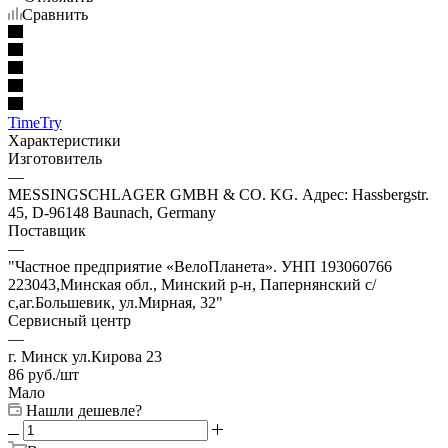
Сравнить
TimeTry
Характеристики
Изготовитель
—
MESSINGSCHLAGER GMBH & CO. KG. Адрес: Hassbergstr.
45, D-96148 Baunach, Germany
Поставщик
—
"Частное предприятие «ВелоПланета». УНП 193060766
223043,Минская обл., Минский р-н, Папернянский с/
с,аг.Большевик, ул.Мирная, 32"
Сервисный центр
—
г. Минск ул.Кирова 23
86
руб.
/шт
Мало
Нашли дешевле?