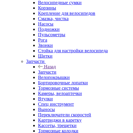
Велосипедные сумки
Корзины
Крепление для велосипедов
Смазка, чистка
Насосы
Подножки
Пульсометры
Рога
Звонки
Стойка для настройки велосипеда
Щитки
Запчасти
Назад
Запчасти
Велопокрышки
Бортировочные лопатки
Тормозные системы
Камеры, велоаптечки
Втулки
Спец инструмент
Выносы
Переключатели скоростей
Картриджи в каретку
Кассеты, трещетки
Тормозные колодки