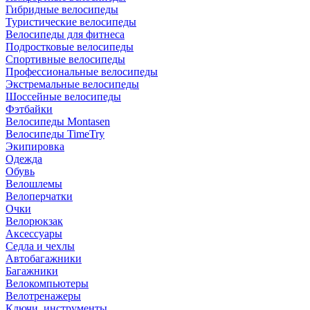
Гибридные велосипеды
Туристические велосипеды
Велосипеды для фитнеса
Подростковые велосипеды
Спортивные велосипеды
Профессиональные велосипеды
Экстремальные велосипеды
Шоссейные велосипеды
Фэтбайки
Велосипеды Montasen
Велосипеды TimeTry
Экипировка
Одежда
Обувь
Велошлемы
Велоперчатки
Очки
Велорюкзак
Аксессуары
Седла и чехлы
Автобагажники
Багажники
Велокомпьютеры
Велотренажеры
Ключи, инструменты