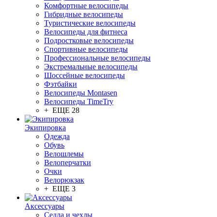
Комфортные велосипеды
Гибридные велосипеды
Туристические велосипеды
Велосипеды для фитнеса
Подростковые велосипеды
Спортивные велосипеды
Профессиональные велосипеды
Экстремальные велосипеды
Шоссейные велосипеды
Фэтбайки
Велосипеды Montasen
Велосипеды TimeTry
+ ЕЩЕ 28
Экипировка
Одежда
Обувь
Велошлемы
Велоперчатки
Очки
Велорюкзак
+ ЕЩЕ 3
Аксессуары
Седла и чехлы