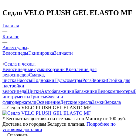
Седло VELO PLUSH GEL ELASTO MF
Главная
—
Каталог
—
Аксессуары
Велосипеды
Экипировка
Запчасти
—
Седла и чехлы
Велосипедные сумки
Корзины
Крепление для
велосипедов
Смазка,
чистка
Насосы
Подножки
Пульсометры
Рога
Звонки
Стойка для
настройки
велосипеда
Щитки
Автобагажники
Багажники
Велокомпьютеры
инструменты
Грипсы
Фляги и
флягодержатели
Освещение
Детские кресла
Замки
Зеркала
—
Седло VELO PLUSH GEL ELASTO MF
* Бесплатная доставка на все заказы по Минску от 100 руб.
Доставка по городам Беларуси платная.
Подробнее по
условиям доставки
Отложить