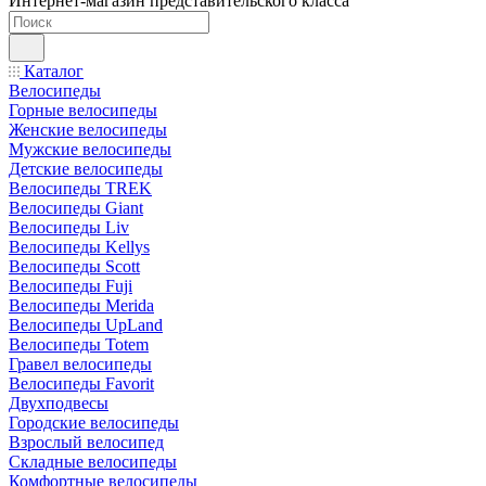
Интернет-магазин представительского класса
Каталог
Велосипеды
Горные велосипеды
Женские велосипеды
Мужские велосипеды
Детские велосипеды
Велосипеды TREK
Велосипеды Giant
Велосипеды Liv
Велосипеды Kellys
Велосипеды Scott
Велосипеды Fuji
Велосипеды Merida
Велосипеды UpLand
Велосипеды Totem
Гравел велосипеды
Велосипеды Favorit
Двухподвесы
Городские велосипеды
Взрослый велосипед
Складные велосипеды
Комфортные велосипеды