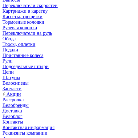
Переключатели скоростей
Картриджи в каретку
Кассеты, трещетки
Тормозные колодки
Рулевая колонка
Переключатели на руль
Обода
Тросы, оплетки
Педали
Приставные колеса
Рули
Подседельные штыри
Цепи
Шатуны
Велосипеды
Запчасти
Акции
Рассрочка
Велобренды
Доставка
Велоблог
Контакты
Контактная информация
Реквизиты компании