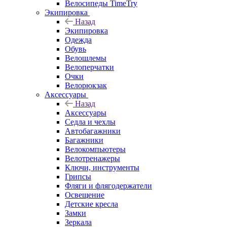
Велосипеды TimeTry
Экипировка
Назад
Экипировка
Одежда
Обувь
Велошлемы
Велоперчатки
Очки
Велорюкзак
Аксессуары
Назад
Аксессуары
Седла и чехлы
Автобагажники
Багажники
Велокомпьютеры
Велотренажеры
Ключи, инструменты
Грипсы
Фляги и флягодержатели
Освещение
Детские кресла
Замки
Зеркала