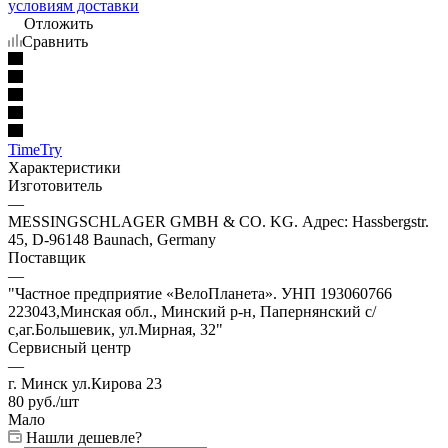
условиям доставки
Отложить
Сравнить
TimeTry
Характеристики
Изготовитель
—
MESSINGSCHLAGER GMBH & CO. KG. Адрес: Hassbergstr.
45, D-96148 Baunach, Germany
Поставщик
—
"Частное предприятие «ВелоПланета». УНП 193060766
223043,Минская обл., Минский р-н, Папернянский с/
с,аг.Большевик, ул.Мирная, 32"
Сервисный центр
—
г. Минск ул.Кирова 23
80
руб.
/шт
Мало
Нашли дешевле?