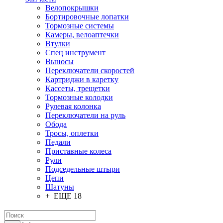
Велопокрышки
Бортировочные лопатки
Тормозные системы
Камеры, велоаптечки
Втулки
Спец инструмент
Выносы
Переключатели скоростей
Картриджи в каретку
Кассеты, трещетки
Тормозные колодки
Рулевая колонка
Переключатели на руль
Обода
Тросы, оплетки
Педали
Приставные колеса
Рули
Подседельные штыри
Цепи
Шатуны
+ ЕЩЕ 18