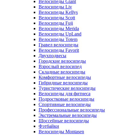
Велосипеды Giant
Велосипеды Liv
Велосипеды Kellys
Велосипеды Scott
Велосипеды Fuji
Велосипеды Merida
Велосипеды UpLand
Велосипеды Totem
Гравел велосипеды
Велосипеды Favorit
Двухподвесы
Городские велосипеды
Взрослый велосипед
Складные велосипеды
Комфортные велосипеды
Гибридные велосипеды
Туристические велосипеды
Велосипеды для фитнеса
Подростковые велосипеды
Спортивные велосипеды
Профессиональные велосипеды
Экстремальные велосипеды
Шоссейные велосипеды
Фэтбайки
Велосипеды Montasen