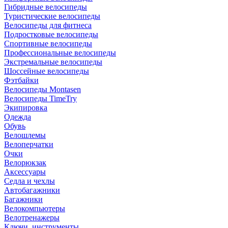
Гибридные велосипеды
Туристические велосипеды
Велосипеды для фитнеса
Подростковые велосипеды
Спортивные велосипеды
Профессиональные велосипеды
Экстремальные велосипеды
Шоссейные велосипеды
Фэтбайки
Велосипеды Montasen
Велосипеды TimeTry
Экипировка
Одежда
Обувь
Велошлемы
Велоперчатки
Очки
Велорюкзак
Аксессуары
Седла и чехлы
Автобагажники
Багажники
Велокомпьютеры
Велотренажеры
Ключи, инструменты