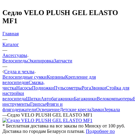
Седло VELO PLUSH GEL ELASTO
MF1
Главная
—
Каталог
—
Аксессуары
Велосипеды
Экипировка
Запчасти
—
Седла и чехлы
Велосипедные сумки
Корзины
Крепление для
велосипедов
Смазка,
чистка
Насосы
Подножки
Пульсометры
Рога
Звонки
Стойка для
настройки
велосипеда
Щитки
Автобагажники
Багажники
Велокомпьютеры
инструменты
Грипсы
Фляги и
флягодержатели
Освещение
Детские кресла
Замки
Зеркала
—
Седло VELO PLUSH GEL ELASTO MF1
* Бесплатная доставка на все заказы по Минску от 100 руб.
Доставка по городам Беларуси платная.
Подробнее по