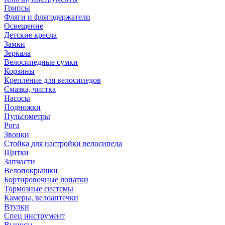
Грипсы
Фляги и флягодержатели
Освещение
Детские кресла
Замки
Зеркала
Велосипедные сумки
Корзины
Крепление для велосипедов
Смазка, чистка
Насосы
Подножки
Пульсометры
Рога
Звонки
Стойка для настройки велосипеда
Щитки
Запчасти
Велопокрышки
Бортировочные лопатки
Тормозные системы
Камеры, велоаптечки
Втулки
Спец инструмент
Выносы