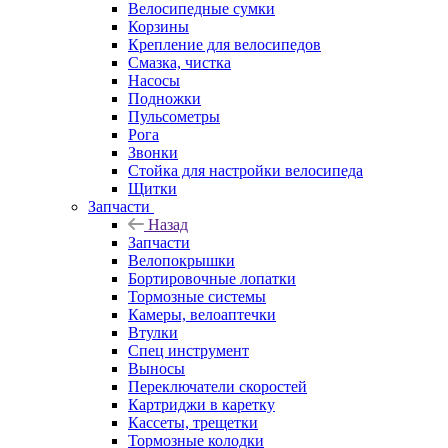
Велосипедные сумки
Корзины
Крепление для велосипедов
Смазка, чистка
Насосы
Подножки
Пульсометры
Рога
Звонки
Стойка для настройки велосипеда
Щитки
Запчасти
Назад
Запчасти
Велопокрышки
Бортировочные лопатки
Тормозные системы
Камеры, велоаптечки
Втулки
Спец инструмент
Выносы
Переключатели скоростей
Картриджи в каретку
Кассеты, трещетки
Тормозные колодки