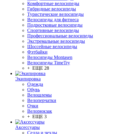
Комфортные велосипеды
Гибридные велосипеды
Туристические велосипеды
Велосипеды для фитнеса
Подростковые велосипеды
Спортивные велосипеды
Профессиональные велосипеды
Экстремальные велосипеды
Шоссейные велосипеды
Фэтбайки
Велосипеды Montasen
Велосипеды TimeTry
+ ЕЩЕ 28
Экипировка
Одежда
Обувь
Велошлемы
Велоперчатки
Очки
Велорюкзак
+ ЕЩЕ 3
Аксессуары
Седла и чехлы