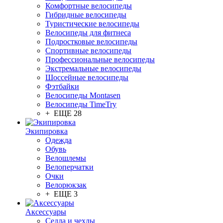
Комфортные велосипеды
Гибридные велосипеды
Туристические велосипеды
Велосипеды для фитнеса
Подростковые велосипеды
Спортивные велосипеды
Профессиональные велосипеды
Экстремальные велосипеды
Шоссейные велосипеды
Фэтбайки
Велосипеды Montasen
Велосипеды TimeTry
+ ЕЩЕ 28
Экипировка
Одежда
Обувь
Велошлемы
Велоперчатки
Очки
Велорюкзак
+ ЕЩЕ 3
Аксессуары
Седла и чехлы