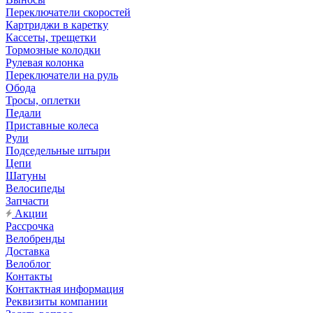
Переключатели скоростей
Картриджи в каретку
Кассеты, трещетки
Тормозные колодки
Рулевая колонка
Переключатели на руль
Обода
Тросы, оплетки
Педали
Приставные колеса
Рули
Подседельные штыри
Цепи
Шатуны
Велосипеды
Запчасти
Акции
Рассрочка
Велобренды
Доставка
Велоблог
Контакты
Контактная информация
Реквизиты компании