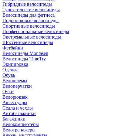
Гибридные велосипеды
Туристические велосипеды
Велосипеды для фитнеса
Подростковые велосипеды
Спортивные велосипеды
Профессиональные велосипеды
Экстремальные велосипеды
Шоссейные велосипеды
Фэтбайки
Велосипеды Montasen
Велосипеды TimeTry
Экипировка
Одежда
Обувь
Велошлемы
Велоперчатки
Очки
Велорюкзак
Аксессуары
Седла и чехлы
Автобагажники
Багажники
Велокомпьютеры
Велотренажеры
Ключи, инструменты