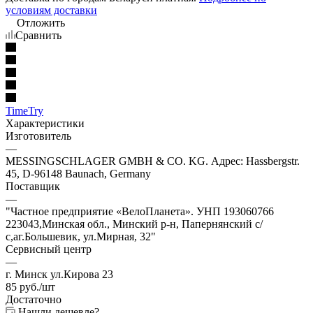
условиям доставки
Отложить
Сравнить
TimeTry
Характеристики
Изготовитель
—
MESSINGSCHLAGER GMBH & CO. KG. Адрес: Hassbergstr.
45, D-96148 Baunach, Germany
Поставщик
—
"Частное предприятие «ВелоПланета». УНП 193060766
223043,Минская обл., Минский р-н, Папернянский с/
с,аг.Большевик, ул.Мирная, 32"
Сервисный центр
—
г. Минск ул.Кирова 23
85
руб.
/шт
Достаточно
Нашли дешевле?