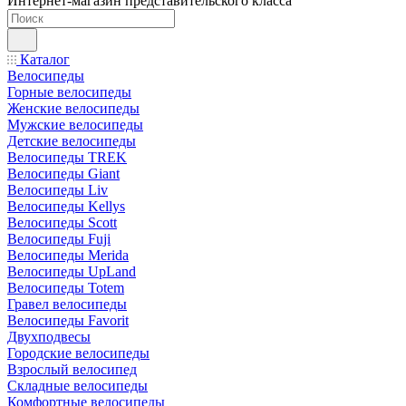
Интернет-магазин представительского класса
Каталог
Велосипеды
Горные велосипеды
Женские велосипеды
Мужские велосипеды
Детские велосипеды
Велосипеды TREK
Велосипеды Giant
Велосипеды Liv
Велосипеды Kellys
Велосипеды Scott
Велосипеды Fuji
Велосипеды Merida
Велосипеды UpLand
Велосипеды Totem
Гравел велосипеды
Велосипеды Favorit
Двухподвесы
Городские велосипеды
Взрослый велосипед
Складные велосипеды
Комфортные велосипеды