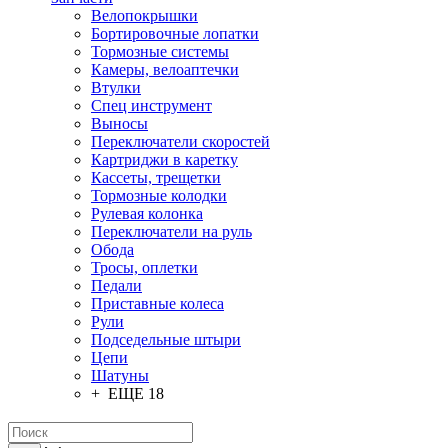
Велопокрышки
Бортировочные лопатки
Тормозные системы
Камеры, велоаптечки
Втулки
Спец инструмент
Выносы
Переключатели скоростей
Картриджи в каретку
Кассеты, трещетки
Тормозные колодки
Рулевая колонка
Переключатели на руль
Обода
Тросы, оплетки
Педали
Приставные колеса
Рули
Подседельные штыри
Цепи
Шатуны
+ ЕЩЕ 18