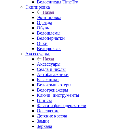
Велосипеды TimeTry
Экипировка
Назад
Экипировка
Одежда
Обувь
Велошлемы
Велоперчатки
Очки
Велорюкзак
Аксессуары
Назад
Аксессуары
Седла и чехлы
Автобагажники
Багажники
Велокомпьютеры
Велотренажеры
Ключи, инструменты
Грипсы
Фляги и флягодержатели
Освещение
Детские кресла
Замки
Зеркала