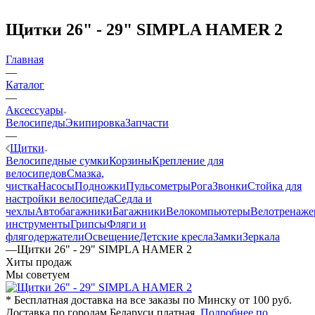
Щитки 26" - 29" SIMPLA HAMER 2
Главная
—
Каталог
—
Аксессуары
Велосипеды
Экипировка
Запчасти
—
Щитки
Велосипедные сумки
Корзины
Крепление для
велосипедов
Смазка,
чистка
Насосы
Подножки
Пульсометры
Рога
Звонки
Стойка для
настройки велосипеда
Седла и
чехлы
Автобагажники
Багажники
Велокомпьютеры
Велотренаж
инструменты
Грипсы
Фляги и
флягодержатели
Освещение
Детские кресла
Замки
Зеркала
—
Щитки 26" - 29" SIMPLA HAMER 2
Хиты продаж
Мы советуем
* Бесплатная доставка на все заказы по Минску от 100 руб.
Доставка по городам Беларуси платная.
Подробнее по