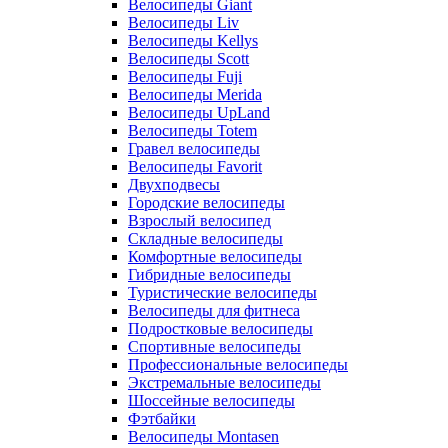
Велосипеды Giant
Велосипеды Liv
Велосипеды Kellys
Велосипеды Scott
Велосипеды Fuji
Велосипеды Merida
Велосипеды UpLand
Велосипеды Totem
Гравел велосипеды
Велосипеды Favorit
Двухподвесы
Городские велосипеды
Взрослый велосипед
Складные велосипеды
Комфортные велосипеды
Гибридные велосипеды
Туристические велосипеды
Велосипеды для фитнеса
Подростковые велосипеды
Спортивные велосипеды
Профессиональные велосипеды
Экстремальные велосипеды
Шоссейные велосипеды
Фэтбайки
Велосипеды Montasen