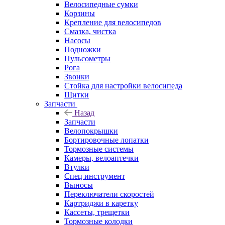
Велосипедные сумки
Корзины
Крепление для велосипедов
Смазка, чистка
Насосы
Подножки
Пульсометры
Рога
Звонки
Стойка для настройки велосипеда
Щитки
Запчасти
Назад
Запчасти
Велопокрышки
Бортировочные лопатки
Тормозные системы
Камеры, велоаптечки
Втулки
Спец инструмент
Выносы
Переключатели скоростей
Картриджи в каретку
Кассеты, трещетки
Тормозные колодки