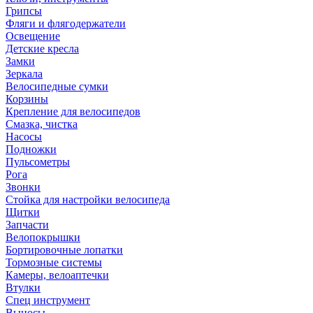
Грипсы
Фляги и флягодержатели
Освещение
Детские кресла
Замки
Зеркала
Велосипедные сумки
Корзины
Крепление для велосипедов
Смазка, чистка
Насосы
Подножки
Пульсометры
Рога
Звонки
Стойка для настройки велосипеда
Щитки
Запчасти
Велопокрышки
Бортировочные лопатки
Тормозные системы
Камеры, велоаптечки
Втулки
Спец инструмент
Выносы