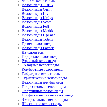
Детские велосипеды
Велосипеды TREK
Велосипеды Giant
Велосипеды Liv
Велосипеды Kellys
Велосипеды Scott
Велосипеды Fuji
Велосипеды Merida
Велосипеды UpLand
Велосипеды Totem
Гравел велосипеды
Велосипеды Favorit
Двухподвесы
Городские велосипеды
Взрослый велосипед
Складные велосипеды
Комфортные велосипеды
Гибридные велосипеды
Туристические велосипеды
Велосипеды для фитнеса
Подростковые велосипеды
Спортивные велосипеды
Профессиональные велосипеды
Экстремальные велосипеды
Шоссейные велосипеды