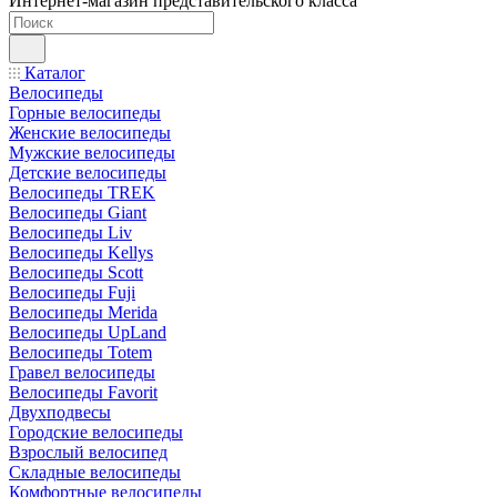
Интернет-магазин представительского класса
Каталог
Велосипеды
Горные велосипеды
Женские велосипеды
Мужские велосипеды
Детские велосипеды
Велосипеды TREK
Велосипеды Giant
Велосипеды Liv
Велосипеды Kellys
Велосипеды Scott
Велосипеды Fuji
Велосипеды Merida
Велосипеды UpLand
Велосипеды Totem
Гравел велосипеды
Велосипеды Favorit
Двухподвесы
Городские велосипеды
Взрослый велосипед
Складные велосипеды
Комфортные велосипеды