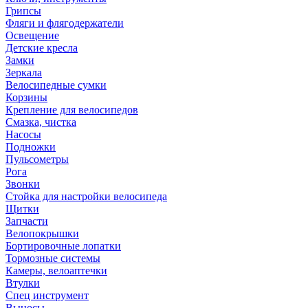
Грипсы
Фляги и флягодержатели
Освещение
Детские кресла
Замки
Зеркала
Велосипедные сумки
Корзины
Крепление для велосипедов
Смазка, чистка
Насосы
Подножки
Пульсометры
Рога
Звонки
Стойка для настройки велосипеда
Щитки
Запчасти
Велопокрышки
Бортировочные лопатки
Тормозные системы
Камеры, велоаптечки
Втулки
Спец инструмент
Выносы