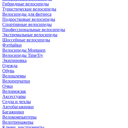
Гибридные велосипеды
Туристические велосипеды
Велосипеды для фитнеса
Подростковые велосипеды
Спортивные велосипеды
Профессиональные велосипеды
Экстремальные велосипеды
Шоссейные велосипеды
Фэтбайки
Велосипеды Montasen
Велосипеды TimeTry
Экипировка
Одежда
Обувь
Велошлемы
Велоперчатки
Очки
Велорюкзак
Аксессуары
Седла и чехлы
Автобагажники
Багажники
Велокомпьютеры
Велотренажеры
Ключи, инструменты