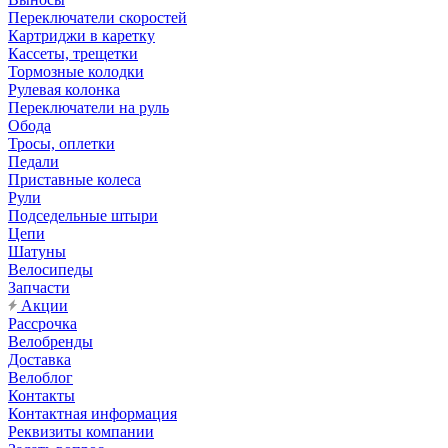
Переключатели скоростей
Картриджи в каретку
Кассеты, трещетки
Тормозные колодки
Рулевая колонка
Переключатели на руль
Обода
Тросы, оплетки
Педали
Приставные колеса
Рули
Подседельные штыри
Цепи
Шатуны
Велосипеды
Запчасти
Акции
Рассрочка
Велобренды
Доставка
Велоблог
Контакты
Контактная информация
Реквизиты компании