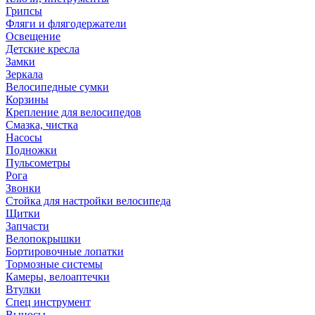
Грипсы
Фляги и флягодержатели
Освещение
Детские кресла
Замки
Зеркала
Велосипедные сумки
Корзины
Крепление для велосипедов
Смазка, чистка
Насосы
Подножки
Пульсометры
Рога
Звонки
Стойка для настройки велосипеда
Щитки
Запчасти
Велопокрышки
Бортировочные лопатки
Тормозные системы
Камеры, велоаптечки
Втулки
Спец инструмент
Выносы