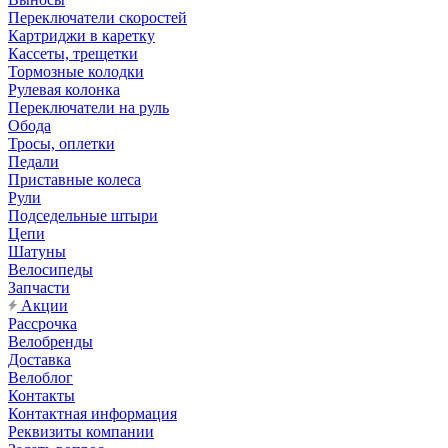
Переключатели скоростей
Картриджи в каретку
Кассеты, трещетки
Тормозные колодки
Рулевая колонка
Переключатели на руль
Обода
Тросы, оплетки
Педали
Приставные колеса
Рули
Подседельные штыри
Цепи
Шатуны
Велосипеды
Запчасти
Акции
Рассрочка
Велобренды
Доставка
Велоблог
Контакты
Контактная информация
Реквизиты компании