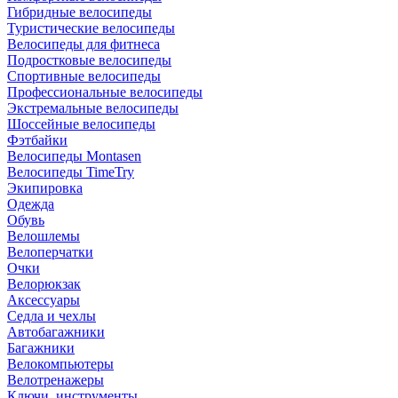
Гибридные велосипеды
Туристические велосипеды
Велосипеды для фитнеса
Подростковые велосипеды
Спортивные велосипеды
Профессиональные велосипеды
Экстремальные велосипеды
Шоссейные велосипеды
Фэтбайки
Велосипеды Montasen
Велосипеды TimeTry
Экипировка
Одежда
Обувь
Велошлемы
Велоперчатки
Очки
Велорюкзак
Аксессуары
Седла и чехлы
Автобагажники
Багажники
Велокомпьютеры
Велотренажеры
Ключи, инструменты