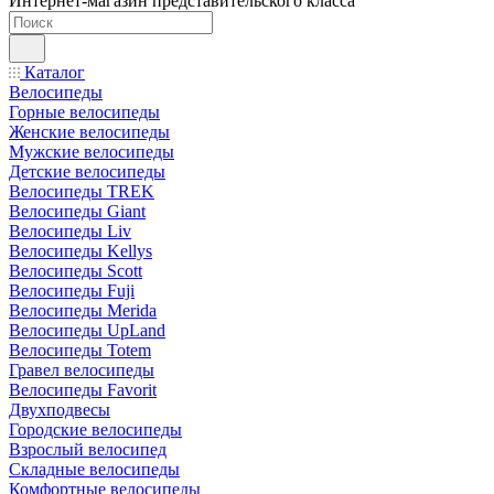
Интернет-магазин представительского класса
Каталог
Велосипеды
Горные велосипеды
Женские велосипеды
Мужские велосипеды
Детские велосипеды
Велосипеды TREK
Велосипеды Giant
Велосипеды Liv
Велосипеды Kellys
Велосипеды Scott
Велосипеды Fuji
Велосипеды Merida
Велосипеды UpLand
Велосипеды Totem
Гравел велосипеды
Велосипеды Favorit
Двухподвесы
Городские велосипеды
Взрослый велосипед
Складные велосипеды
Комфортные велосипеды