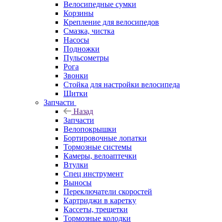
Велосипедные сумки
Корзины
Крепление для велосипедов
Смазка, чистка
Насосы
Подножки
Пульсометры
Рога
Звонки
Стойка для настройки велосипеда
Щитки
Запчасти
Назад
Запчасти
Велопокрышки
Бортировочные лопатки
Тормозные системы
Камеры, велоаптечки
Втулки
Спец инструмент
Выносы
Переключатели скоростей
Картриджи в каретку
Кассеты, трещетки
Тормозные колодки