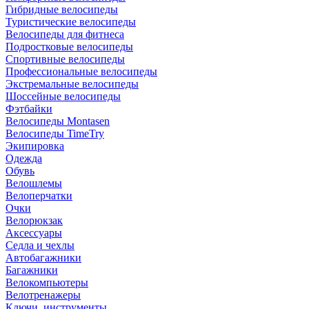
Гибридные велосипеды
Туристические велосипеды
Велосипеды для фитнеса
Подростковые велосипеды
Спортивные велосипеды
Профессиональные велосипеды
Экстремальные велосипеды
Шоссейные велосипеды
Фэтбайки
Велосипеды Montasen
Велосипеды TimeTry
Экипировка
Одежда
Обувь
Велошлемы
Велоперчатки
Очки
Велорюкзак
Аксессуары
Седла и чехлы
Автобагажники
Багажники
Велокомпьютеры
Велотренажеры
Ключи, инструменты