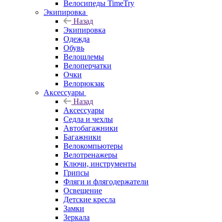
Велосипеды TimeTry
Экипировка
Назад
Экипировка
Одежда
Обувь
Велошлемы
Велоперчатки
Очки
Велорюкзак
Аксессуары
Назад
Аксессуары
Седла и чехлы
Автобагажники
Багажники
Велокомпьютеры
Велотренажеры
Ключи, инструменты
Грипсы
Фляги и флягодержатели
Освещение
Детские кресла
Замки
Зеркала