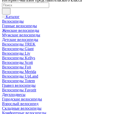
Интернет-магазин представительского класса
Каталог
Велосипеды
Горные велосипеды
Женские велосипеды
Мужские велосипеды
Детские велосипеды
Велосипеды TREK
Велосипеды Giant
Велосипеды Liv
Велосипеды Kellys
Велосипеды Scott
Велосипеды Fuji
Велосипеды Merida
Велосипеды UpLand
Велосипеды Totem
Гравел велосипеды
Велосипеды Favorit
Двухподвесы
Городские велосипеды
Взрослый велосипед
Складные велосипеды
Комфортные велосипеды