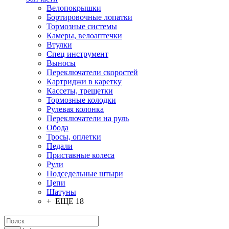
Велопокрышки
Бортировочные лопатки
Тормозные системы
Камеры, велоаптечки
Втулки
Спец инструмент
Выносы
Переключатели скоростей
Картриджи в каретку
Кассеты, трещетки
Тормозные колодки
Рулевая колонка
Переключатели на руль
Обода
Тросы, оплетки
Педали
Приставные колеса
Рули
Подседельные штыри
Цепи
Шатуны
+ ЕЩЕ 18