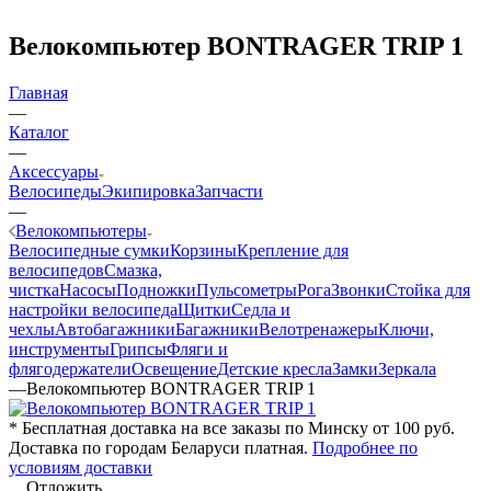
Велокомпьютер BONTRAGER TRIP 1
Главная
—
Каталог
—
Аксессуары
Велосипеды
Экипировка
Запчасти
—
Велокомпьютеры
Велосипедные сумки
Корзины
Крепление для
велосипедов
Смазка,
чистка
Насосы
Подножки
Пульсометры
Рога
Звонки
Стойка для
настройки велосипеда
Щитки
Седла и
чехлы
Автобагажники
Багажники
Велотренажеры
Ключи,
инструменты
Грипсы
Фляги и
флягодержатели
Освещение
Детские кресла
Замки
Зеркала
—
Велокомпьютер BONTRAGER TRIP 1
* Бесплатная доставка на все заказы по Минску от 100 руб.
Доставка по городам Беларуси платная.
Подробнее по
условиям доставки
Отложить