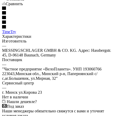
Сравнить
TimeTry
Характеристики
Изготовитель
—
MESSINGSCHLAGER GMBH & CO. KG. Адрес: Hassbergstr.
45, D-96148 Baunach, Germany
Поставщик
—
"Частное предприятие «ВелоПланета». УНП 193060766
223043,Минская обл., Минский р-н, Папернянский с/
с,аг.Большевик, ул.Мирная, 32"
Сервисный центр
—
г. Минск ул.Кирова 23
Нет в наличии
Нашли дешевле?
Под заказ
Наши менеджеры обязательно свяжутся с вами и уточнят
условия заказа