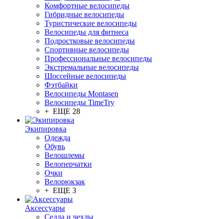
Комфортные велосипеды
Гибридные велосипеды
Туристические велосипеды
Велосипеды для фитнеса
Подростковые велосипеды
Спортивные велосипеды
Профессиональные велосипеды
Экстремальные велосипеды
Шоссейные велосипеды
Фэтбайки
Велосипеды Montasen
Велосипеды TimeTry
+ ЕЩЕ 28
Экипировка
Одежда
Обувь
Велошлемы
Велоперчатки
Очки
Велорюкзак
+ ЕЩЕ 3
Аксессуары
Седла и чехлы