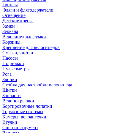
Грипсы
Фляги и флягодержатели
Освещение
Детские кресла
Замки
Зеркала
Велосипедные сумки
Корзины
Крепление для велосипедов
Смазка, чистка
Насосы
Подножки
Пульсометры
Рога
Звонки
Стойка для настройки велосипеда
Щитки
Запчасти
Велопокрышки
Бортировочные лопатки
Тормозные системы
Камеры, велоаптечки
Втулки
Спец инструмент
Выносы