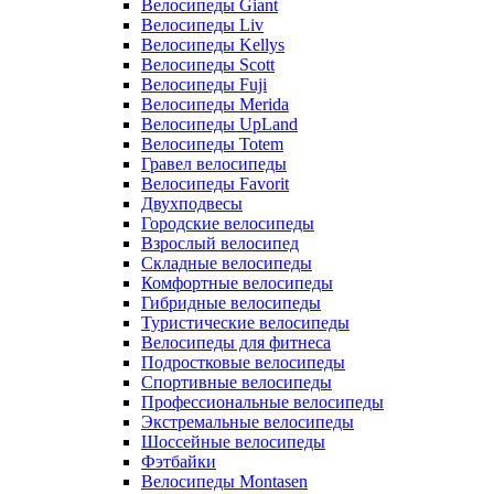
Велосипеды Giant
Велосипеды Liv
Велосипеды Kellys
Велосипеды Scott
Велосипеды Fuji
Велосипеды Merida
Велосипеды UpLand
Велосипеды Totem
Гравел велосипеды
Велосипеды Favorit
Двухподвесы
Городские велосипеды
Взрослый велосипед
Складные велосипеды
Комфортные велосипеды
Гибридные велосипеды
Туристические велосипеды
Велосипеды для фитнеса
Подростковые велосипеды
Спортивные велосипеды
Профессиональные велосипеды
Экстремальные велосипеды
Шоссейные велосипеды
Фэтбайки
Велосипеды Montasen