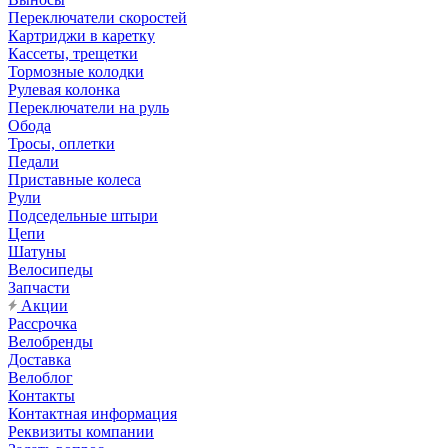
Переключатели скоростей
Картриджи в каретку
Кассеты, трещетки
Тормозные колодки
Рулевая колонка
Переключатели на руль
Обода
Тросы, оплетки
Педали
Приставные колеса
Рули
Подседельные штыри
Цепи
Шатуны
Велосипеды
Запчасти
Акции
Рассрочка
Велобренды
Доставка
Велоблог
Контакты
Контактная информация
Реквизиты компании