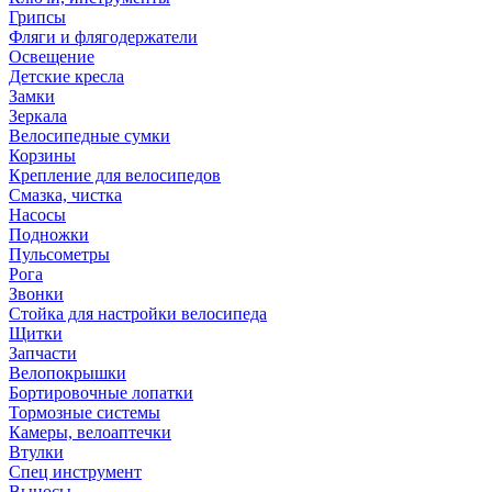
Грипсы
Фляги и флягодержатели
Освещение
Детские кресла
Замки
Зеркала
Велосипедные сумки
Корзины
Крепление для велосипедов
Смазка, чистка
Насосы
Подножки
Пульсометры
Рога
Звонки
Стойка для настройки велосипеда
Щитки
Запчасти
Велопокрышки
Бортировочные лопатки
Тормозные системы
Камеры, велоаптечки
Втулки
Спец инструмент
Выносы