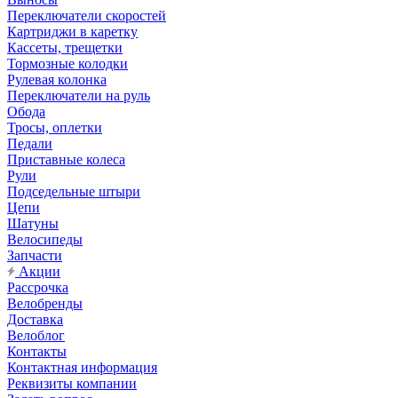
Переключатели скоростей
Картриджи в каретку
Кассеты, трещетки
Тормозные колодки
Рулевая колонка
Переключатели на руль
Обода
Тросы, оплетки
Педали
Приставные колеса
Рули
Подседельные штыри
Цепи
Шатуны
Велосипеды
Запчасти
Акции
Рассрочка
Велобренды
Доставка
Велоблог
Контакты
Контактная информация
Реквизиты компании