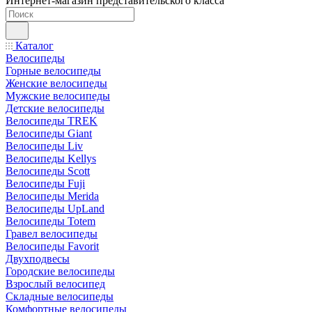
Интернет-магазин представительского класса
Каталог
Велосипеды
Горные велосипеды
Женские велосипеды
Мужские велосипеды
Детские велосипеды
Велосипеды TREK
Велосипеды Giant
Велосипеды Liv
Велосипеды Kellys
Велосипеды Scott
Велосипеды Fuji
Велосипеды Merida
Велосипеды UpLand
Велосипеды Totem
Гравел велосипеды
Велосипеды Favorit
Двухподвесы
Городские велосипеды
Взрослый велосипед
Складные велосипеды
Комфортные велосипеды