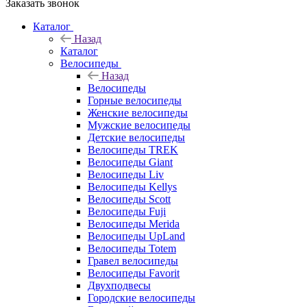
Заказать звонок
Каталог
Назад
Каталог
Велосипеды
Назад
Велосипеды
Горные велосипеды
Женские велосипеды
Мужские велосипеды
Детские велосипеды
Велосипеды TREK
Велосипеды Giant
Велосипеды Liv
Велосипеды Kellys
Велосипеды Scott
Велосипеды Fuji
Велосипеды Merida
Велосипеды UpLand
Велосипеды Totem
Гравел велосипеды
Велосипеды Favorit
Двухподвесы
Городские велосипеды