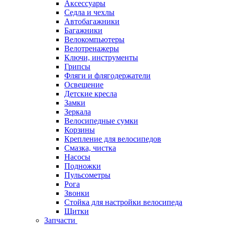
Аксессуары
Седла и чехлы
Автобагажники
Багажники
Велокомпьютеры
Велотренажеры
Ключи, инструменты
Грипсы
Фляги и флягодержатели
Освещение
Детские кресла
Замки
Зеркала
Велосипедные сумки
Корзины
Крепление для велосипедов
Смазка, чистка
Насосы
Подножки
Пульсометры
Рога
Звонки
Стойка для настройки велосипеда
Щитки
Запчасти