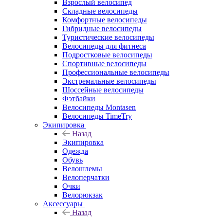
Взрослый велосипед
Складные велосипеды
Комфортные велосипеды
Гибридные велосипеды
Туристические велосипеды
Велосипеды для фитнеса
Подростковые велосипеды
Спортивные велосипеды
Профессиональные велосипеды
Экстремальные велосипеды
Шоссейные велосипеды
Фэтбайки
Велосипеды Montasen
Велосипеды TimeTry
Экипировка
Назад
Экипировка
Одежда
Обувь
Велошлемы
Велоперчатки
Очки
Велорюкзак
Аксессуары
Назад