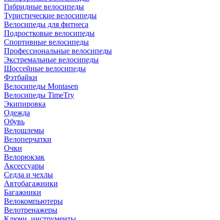
Гибридные велосипеды
Туристические велосипеды
Велосипеды для фитнеса
Подростковые велосипеды
Спортивные велосипеды
Профессиональные велосипеды
Экстремальные велосипеды
Шоссейные велосипеды
Фэтбайки
Велосипеды Montasen
Велосипеды TimeTry
Экипировка
Одежда
Обувь
Велошлемы
Велоперчатки
Очки
Велорюкзак
Аксессуары
Седла и чехлы
Автобагажники
Багажники
Велокомпьютеры
Велотренажеры
Ключи, инструменты