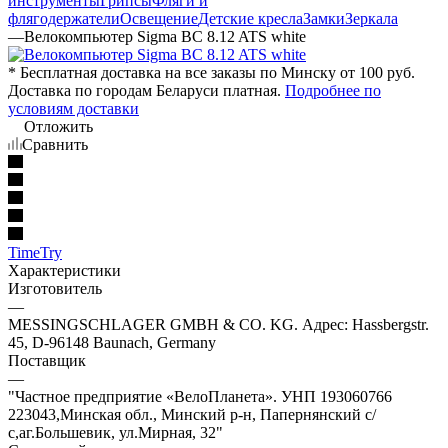
инструменты
Грипсы
Фляги и
флягодержатели
Освещение
Детские кресла
Замки
Зеркала
—
Велокомпьютер Sigma BC 8.12 ATS white
* Бесплатная доставка на все заказы по Минску от 100 руб.
Доставка по городам Беларуси платная.
Подробнее по
условиям доставки
Отложить
Сравнить
TimeTry
Характеристики
Изготовитель
—
MESSINGSCHLAGER GMBH & CO. KG. Адрес: Hassbergstr.
45, D-96148 Baunach, Germany
Поставщик
—
"Частное предприятие «ВелоПланета». УНП 193060766
223043,Минская обл., Минский р-н, Папернянский с/
с,аг.Большевик, ул.Мирная, 32"