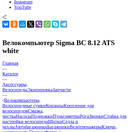
Instagram
YouTube
Велокомпьютер Sigma BC 8.12 ATS
white
Главная
—
Каталог
—
Аксессуары
Велосипеды
Экипировка
Запчасти
—
Велокомпьютеры
Велосипедные сумки
Корзины
Крепление для
велосипедов
Смазка,
чистка
Насосы
Подножки
Пульсометры
Рога
Звонки
Стойка для
настройки велосипеда
Щитки
Седла и
чехлы
Автобагажники
Багажники
Велотренажеры
Ключи,