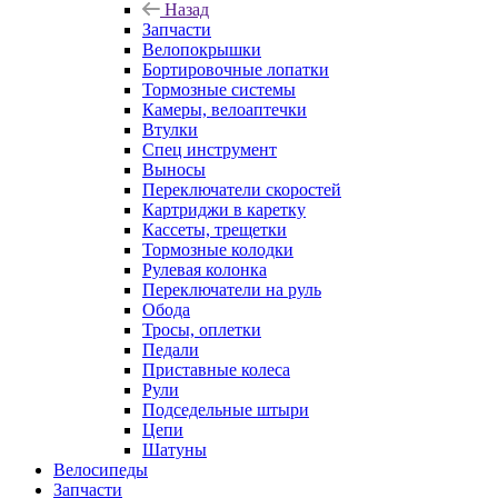
Назад
Запчасти
Велопокрышки
Бортировочные лопатки
Тормозные системы
Камеры, велоаптечки
Втулки
Спец инструмент
Выносы
Переключатели скоростей
Картриджи в каретку
Кассеты, трещетки
Тормозные колодки
Рулевая колонка
Переключатели на руль
Обода
Тросы, оплетки
Педали
Приставные колеса
Рули
Подседельные штыри
Цепи
Шатуны
Велосипеды
Запчасти