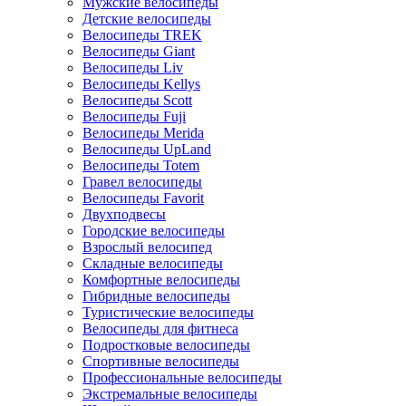
Мужские велосипеды
Детские велосипеды
Велосипеды TREK
Велосипеды Giant
Велосипеды Liv
Велосипеды Kellys
Велосипеды Scott
Велосипеды Fuji
Велосипеды Merida
Велосипеды UpLand
Велосипеды Totem
Гравел велосипеды
Велосипеды Favorit
Двухподвесы
Городские велосипеды
Взрослый велосипед
Складные велосипеды
Комфортные велосипеды
Гибридные велосипеды
Туристические велосипеды
Велосипеды для фитнеса
Подростковые велосипеды
Спортивные велосипеды
Профессиональные велосипеды
Экстремальные велосипеды