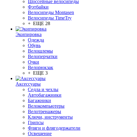
Шоссейные велосипеды
Фэтбайки
Велосипеды Montasen
Велосипеды TimeTry
+ ЕЩЕ 28
Экипировка
Одежда
Обувь
Велошлемы
Велоперчатки
Очки
Велорюкзак
+ ЕЩЕ 3
Аксессуары
Седла и чехлы
Автобагажники
Багажники
Велокомпьютеры
Велотренажеры
Ключи, инструменты
Грипсы
Фляги и флягодержатели
Освещение