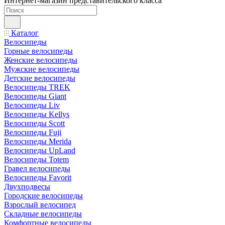
Интернет-магазин представительского класса
Каталог
Велосипеды
Горные велосипеды
Женские велосипеды
Мужские велосипеды
Детские велосипеды
Велосипеды TREK
Велосипеды Giant
Велосипеды Liv
Велосипеды Kellys
Велосипеды Scott
Велосипеды Fuji
Велосипеды Merida
Велосипеды UpLand
Велосипеды Totem
Гравел велосипеды
Велосипеды Favorit
Двухподвесы
Городские велосипеды
Взрослый велосипед
Складные велосипеды
Комфортные велосипеды