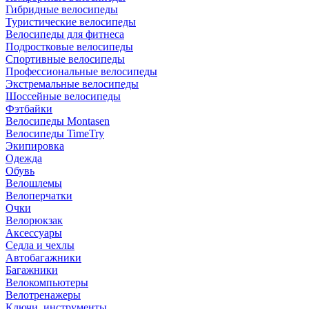
Гибридные велосипеды
Туристические велосипеды
Велосипеды для фитнеса
Подростковые велосипеды
Спортивные велосипеды
Профессиональные велосипеды
Экстремальные велосипеды
Шоссейные велосипеды
Фэтбайки
Велосипеды Montasen
Велосипеды TimeTry
Экипировка
Одежда
Обувь
Велошлемы
Велоперчатки
Очки
Велорюкзак
Аксессуары
Седла и чехлы
Автобагажники
Багажники
Велокомпьютеры
Велотренажеры
Ключи, инструменты