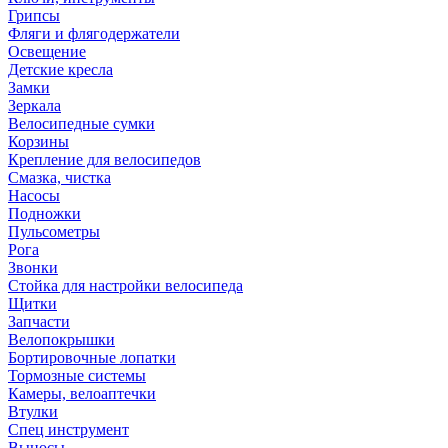
Грипсы
Фляги и флягодержатели
Освещение
Детские кресла
Замки
Зеркала
Велосипедные сумки
Корзины
Крепление для велосипедов
Смазка, чистка
Насосы
Подножки
Пульсометры
Рога
Звонки
Стойка для настройки велосипеда
Щитки
Запчасти
Велопокрышки
Бортировочные лопатки
Тормозные системы
Камеры, велоаптечки
Втулки
Спец инструмент
Выносы