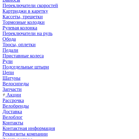
Переключатели скоростей
Картриджи в каретку
Кассеты, трещетки
Тормозные колодки
Рулевая колонка
Переключатели на руль
Обода
Тросы, оплетки
Педали
Приставные колеса
Рули
Подседельные штыри
Цепи
Шатуны
Велосипеды
Запчасти
Акции
Рассрочка
Велобренды
Доставка
Велоблог
Контакты
Контактная информация
Реквизиты компании