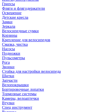
Грипсы
Фляги и флягодержатели
Освещение
Детские кресла
Замки
Зеркала
Велосипедные сумки
Корзины
Крепление для велосипедов
Смазка, чистка
Насосы
Подножки
Пульсометры
Рога
Звонки
Стойка для настройки велосипеда
Щитки
Запчасти
Велопокрышки
Бортировочные лопатки
Тормозные системы
Камеры, велоаптечки
Втулки
Спец инструмент
Выносы