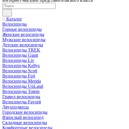
Интернет-магазин представительского класса
Каталог
Велосипеды
Горные велосипеды
Женские велосипеды
Мужские велосипеды
Детские велосипеды
Велосипеды TREK
Велосипеды Giant
Велосипеды Liv
Велосипеды Kellys
Велосипеды Scott
Велосипеды Fuji
Велосипеды Merida
Велосипеды UpLand
Велосипеды Totem
Гравел велосипеды
Велосипеды Favorit
Двухподвесы
Городские велосипеды
Взрослый велосипед
Складные велосипеды
Комфортные велосипеды