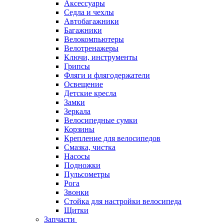
Аксессуары
Седла и чехлы
Автобагажники
Багажники
Велокомпьютеры
Велотренажеры
Ключи, инструменты
Грипсы
Фляги и флягодержатели
Освещение
Детские кресла
Замки
Зеркала
Велосипедные сумки
Корзины
Крепление для велосипедов
Смазка, чистка
Насосы
Подножки
Пульсометры
Рога
Звонки
Стойка для настройки велосипеда
Щитки
Запчасти