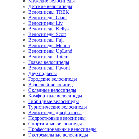
Мужские велосипеды
Детские велосипеды
Велосипеды TREK
Велосипеды Giant
Велосипеды Liv
Велосипеды Kellys
Велосипеды Scott
Велосипеды Fuji
Велосипеды Merida
Велосипеды UpLand
Велосипеды Totem
Гравел велосипеды
Велосипеды Favorit
Двухподвесы
Городские велосипеды
Взрослый велосипед
Складные велосипеды
Комфортные велосипеды
Гибридные велосипеды
Туристические велосипеды
Велосипеды для фитнеса
Подростковые велосипеды
Спортивные велосипеды
Профессиональные велосипеды
Экстремальные велосипеды