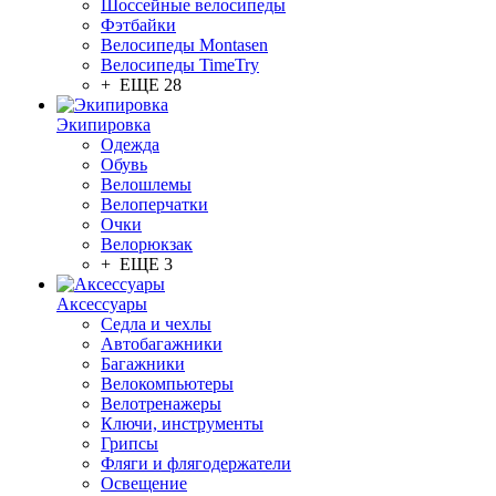
Шоссейные велосипеды
Фэтбайки
Велосипеды Montasen
Велосипеды TimeTry
+ ЕЩЕ 28
Экипировка
Одежда
Обувь
Велошлемы
Велоперчатки
Очки
Велорюкзак
+ ЕЩЕ 3
Аксессуары
Седла и чехлы
Автобагажники
Багажники
Велокомпьютеры
Велотренажеры
Ключи, инструменты
Грипсы
Фляги и флягодержатели
Освещение