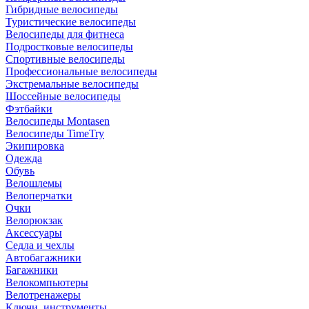
Гибридные велосипеды
Туристические велосипеды
Велосипеды для фитнеса
Подростковые велосипеды
Спортивные велосипеды
Профессиональные велосипеды
Экстремальные велосипеды
Шоссейные велосипеды
Фэтбайки
Велосипеды Montasen
Велосипеды TimeTry
Экипировка
Одежда
Обувь
Велошлемы
Велоперчатки
Очки
Велорюкзак
Аксессуары
Седла и чехлы
Автобагажники
Багажники
Велокомпьютеры
Велотренажеры
Ключи, инструменты