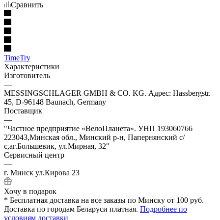
Сравнить
TimeTry
Характеристики
Изготовитель
—
MESSINGSCHLAGER GMBH & CO. KG. Адрес: Hassbergstr.
45, D-96148 Baunach, Germany
Поставщик
—
"Частное предприятие «ВелоПланета». УНП 193060766
223043,Минская обл., Минский р-н, Папернянский с/
с,аг.Большевик, ул.Мирная, 32"
Сервисный центр
—
г. Минск ул.Кирова 23
Хочу в подарок
* Бесплатная доставка на все заказы по Минску от 100 руб.
Доставка по городам Беларуси платная.
Подробнее по
условиям доставки