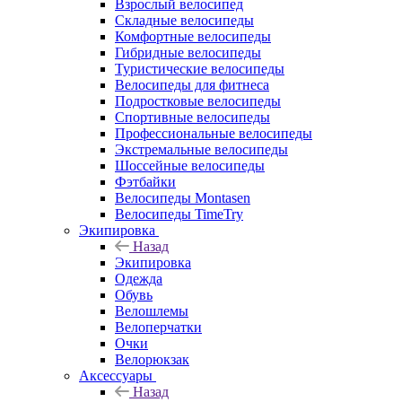
Взрослый велосипед
Складные велосипеды
Комфортные велосипеды
Гибридные велосипеды
Туристические велосипеды
Велосипеды для фитнеса
Подростковые велосипеды
Спортивные велосипеды
Профессиональные велосипеды
Экстремальные велосипеды
Шоссейные велосипеды
Фэтбайки
Велосипеды Montasen
Велосипеды TimeTry
Экипировка
Назад
Экипировка
Одежда
Обувь
Велошлемы
Велоперчатки
Очки
Велорюкзак
Аксессуары
Назад