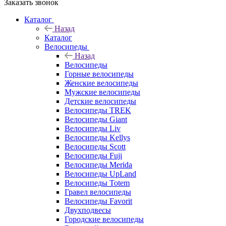
Заказать звонок
Каталог
Назад
Каталог
Велосипеды
Назад
Велосипеды
Горные велосипеды
Женские велосипеды
Мужские велосипеды
Детские велосипеды
Велосипеды TREK
Велосипеды Giant
Велосипеды Liv
Велосипеды Kellys
Велосипеды Scott
Велосипеды Fuji
Велосипеды Merida
Велосипеды UpLand
Велосипеды Totem
Гравел велосипеды
Велосипеды Favorit
Двухподвесы
Городские велосипеды