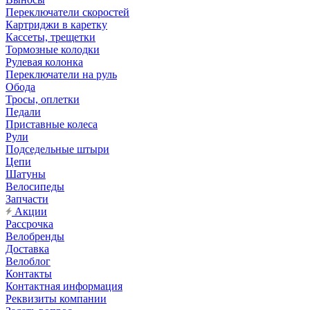
Переключатели скоростей
Картриджи в каретку
Кассеты, трещетки
Тормозные колодки
Рулевая колонка
Переключатели на руль
Обода
Тросы, оплетки
Педали
Приставные колеса
Рули
Подседельные штыри
Цепи
Шатуны
Велосипеды
Запчасти
Акции
Рассрочка
Велобренды
Доставка
Велоблог
Контакты
Контактная информация
Реквизиты компании