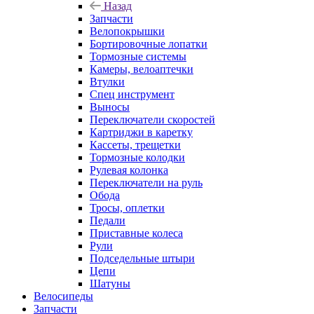
Назад
Запчасти
Велопокрышки
Бортировочные лопатки
Тормозные системы
Камеры, велоаптечки
Втулки
Спец инструмент
Выносы
Переключатели скоростей
Картриджи в каретку
Кассеты, трещетки
Тормозные колодки
Рулевая колонка
Переключатели на руль
Обода
Тросы, оплетки
Педали
Приставные колеса
Рули
Подседельные штыри
Цепи
Шатуны
Велосипеды
Запчасти