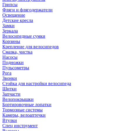
Грипсы
Фляги и флягодержатели
Освещение
Детские кресла
Замки
Зеркала
Велосипедные сумки
Корзины
Крепление для велосипедов
Смазка, чистка
Насосы
Подножки
Пульсометры
Рога
Звонки
Стойка для настройки велосипеда
Щитки
Запчасти
Велопокрышки
Бортировочные лопатки
Тормозные системы
Камеры, велоаптечки
Втулки
Спец инструмент
Выносы