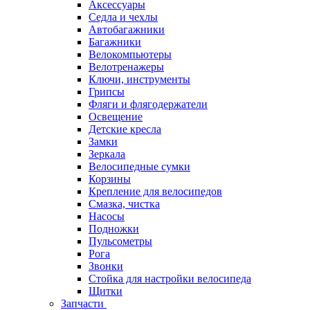
Аксессуары
Седла и чехлы
Автобагажники
Багажники
Велокомпьютеры
Велотренажеры
Ключи, инструменты
Грипсы
Фляги и флягодержатели
Освещение
Детские кресла
Замки
Зеркала
Велосипедные сумки
Корзины
Крепление для велосипедов
Смазка, чистка
Насосы
Подножки
Пульсометры
Рога
Звонки
Стойка для настройки велосипеда
Щитки
Запчасти