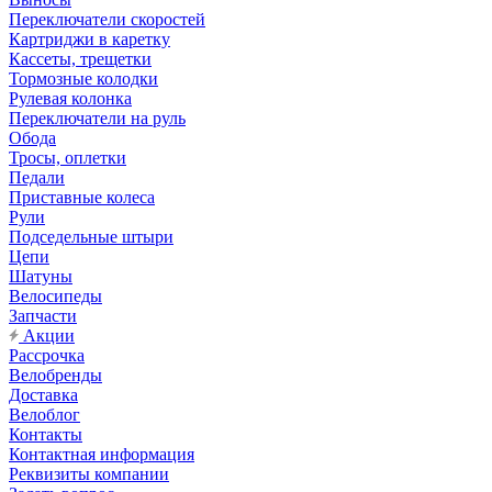
Переключатели скоростей
Картриджи в каретку
Кассеты, трещетки
Тормозные колодки
Рулевая колонка
Переключатели на руль
Обода
Тросы, оплетки
Педали
Приставные колеса
Рули
Подседельные штыри
Цепи
Шатуны
Велосипеды
Запчасти
Акции
Рассрочка
Велобренды
Доставка
Велоблог
Контакты
Контактная информация
Реквизиты компании