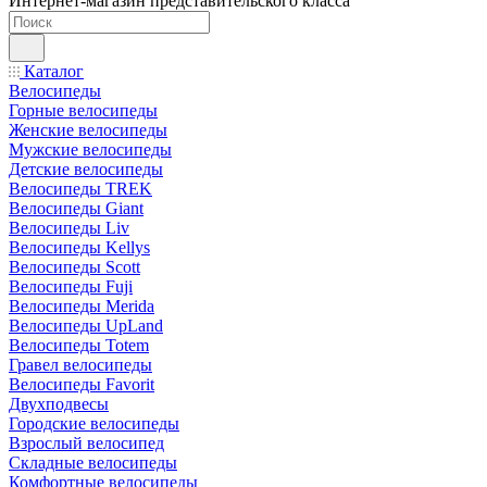
Интернет-магазин представительского класса
Каталог
Велосипеды
Горные велосипеды
Женские велосипеды
Мужские велосипеды
Детские велосипеды
Велосипеды TREK
Велосипеды Giant
Велосипеды Liv
Велосипеды Kellys
Велосипеды Scott
Велосипеды Fuji
Велосипеды Merida
Велосипеды UpLand
Велосипеды Totem
Гравел велосипеды
Велосипеды Favorit
Двухподвесы
Городские велосипеды
Взрослый велосипед
Складные велосипеды
Комфортные велосипеды