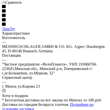
Сравнить
TimeTry
Характеристики
Изготовитель
—
MESSINGSCHLAGER GMBH & CO. KG. Адрес: Hassbergstr.
45, D-96148 Baunach, Germany
Поставщик
—
"Частное предприятие «ВелоПланета». УНП 193060766
223043,Минская обл., Минский р-н, Папернянский с/
с,аг.Большевик, ул.Мирная, 32"
Сервисный центр
—
г. Минск ул.Кирова 23
Хочу в подарок
* Бесплатная доставка на все заказы по Минску от 100 руб.
Доставка по городам Беларуси платная.
Подробнее по
условиям доставки