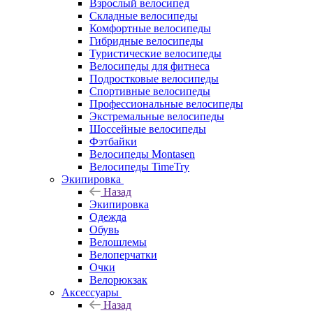
Взрослый велосипед
Складные велосипеды
Комфортные велосипеды
Гибридные велосипеды
Туристические велосипеды
Велосипеды для фитнеса
Подростковые велосипеды
Спортивные велосипеды
Профессиональные велосипеды
Экстремальные велосипеды
Шоссейные велосипеды
Фэтбайки
Велосипеды Montasen
Велосипеды TimeTry
Экипировка
Назад
Экипировка
Одежда
Обувь
Велошлемы
Велоперчатки
Очки
Велорюкзак
Аксессуары
Назад