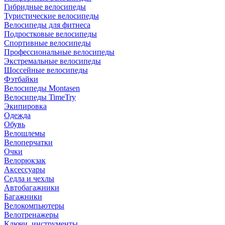
Гибридные велосипеды
Туристические велосипеды
Велосипеды для фитнеса
Подростковые велосипеды
Спортивные велосипеды
Профессиональные велосипеды
Экстремальные велосипеды
Шоссейные велосипеды
Фэтбайки
Велосипеды Montasen
Велосипеды TimeTry
Экипировка
Одежда
Обувь
Велошлемы
Велоперчатки
Очки
Велорюкзак
Аксессуары
Седла и чехлы
Автобагажники
Багажники
Велокомпьютеры
Велотренажеры
Ключи, инструменты