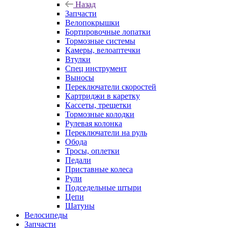
Назад
Запчасти
Велопокрышки
Бортировочные лопатки
Тормозные системы
Камеры, велоаптечки
Втулки
Спец инструмент
Выносы
Переключатели скоростей
Картриджи в каретку
Кассеты, трещетки
Тормозные колодки
Рулевая колонка
Переключатели на руль
Обода
Тросы, оплетки
Педали
Приставные колеса
Рули
Подседельные штыри
Цепи
Шатуны
Велосипеды
Запчасти