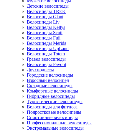
Мужские велосипеды
Детские велосипеды
Велосипеды TREK
Велосипеды Giant
Велосипеды Liv
Велосипеды Kellys
Велосипеды Scott
Велосипеды Fuji
Велосипеды Merida
Велосипеды UpLand
Велосипеды Totem
Гравел велосипеды
Велосипеды Favorit
Двухподвесы
Городские велосипеды
Взрослый велосипед
Складные велосипеды
Комфортные велосипеды
Гибридные велосипеды
Туристические велосипеды
Велосипеды для фитнеса
Подростковые велосипеды
Спортивные велосипеды
Профессиональные велосипеды
Экстремальные велосипеды