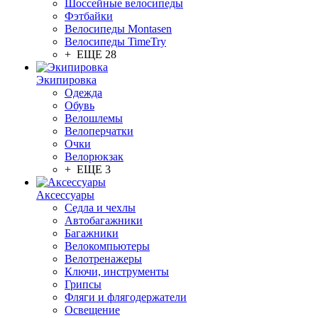
Шоссейные велосипеды
Фэтбайки
Велосипеды Montasen
Велосипеды TimeTry
+ ЕЩЕ 28
Экипировка
Одежда
Обувь
Велошлемы
Велоперчатки
Очки
Велорюкзак
+ ЕЩЕ 3
Аксессуары
Седла и чехлы
Автобагажники
Багажники
Велокомпьютеры
Велотренажеры
Ключи, инструменты
Грипсы
Фляги и флягодержатели
Освещение