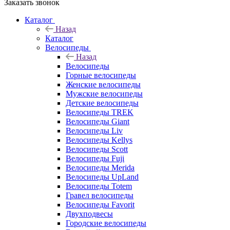
Заказать звонок
Каталог
Назад
Каталог
Велосипеды
Назад
Велосипеды
Горные велосипеды
Женские велосипеды
Мужские велосипеды
Детские велосипеды
Велосипеды TREK
Велосипеды Giant
Велосипеды Liv
Велосипеды Kellys
Велосипеды Scott
Велосипеды Fuji
Велосипеды Merida
Велосипеды UpLand
Велосипеды Totem
Гравел велосипеды
Велосипеды Favorit
Двухподвесы
Городские велосипеды