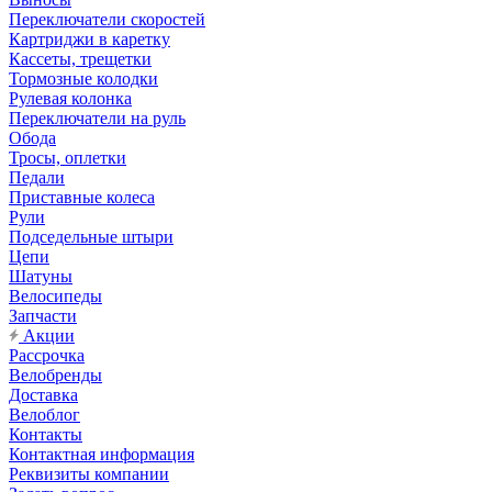
Переключатели скоростей
Картриджи в каретку
Кассеты, трещетки
Тормозные колодки
Рулевая колонка
Переключатели на руль
Обода
Тросы, оплетки
Педали
Приставные колеса
Рули
Подседельные штыри
Цепи
Шатуны
Велосипеды
Запчасти
Акции
Рассрочка
Велобренды
Доставка
Велоблог
Контакты
Контактная информация
Реквизиты компании