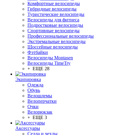
Комфортные велосипеды
Гибридные велосипеды
Туристические велосипеды
Велосипеды для фитнеса
Подростковые велосипеды
Спортивные велосипеды
Профессиональные велосипеды
Экстремальные велосипеды
Шоссейные велосипеды
Фэтбайки
Велосипеды Montasen
Велосипеды TimeTry
+ ЕЩЕ 28
Экипировка
Одежда
Обувь
Велошлемы
Велоперчатки
Очки
Велорюкзак
+ ЕЩЕ 3
Аксессуары
Седла и чехлы