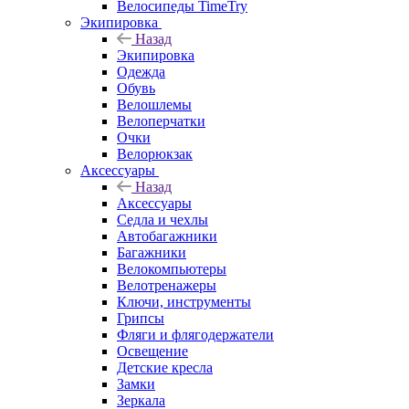
Велосипеды TimeTry
Экипировка
Назад
Экипировка
Одежда
Обувь
Велошлемы
Велоперчатки
Очки
Велорюкзак
Аксессуары
Назад
Аксессуары
Седла и чехлы
Автобагажники
Багажники
Велокомпьютеры
Велотренажеры
Ключи, инструменты
Грипсы
Фляги и флягодержатели
Освещение
Детские кресла
Замки
Зеркала