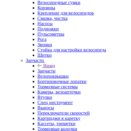
Велосипедные сумки
Корзины
Крепление для велосипедов
Смазка, чистка
Насосы
Подножки
Пульсометры
Рога
Звонки
Стойка для настройки велосипеда
Щитки
Запчасти
Назад
Запчасти
Велопокрышки
Бортировочные лопатки
Тормозные системы
Камеры, велоаптечки
Втулки
Спец инструмент
Выносы
Переключатели скоростей
Картриджи в каретку
Кассеты, трещетки
Тормозные колодки