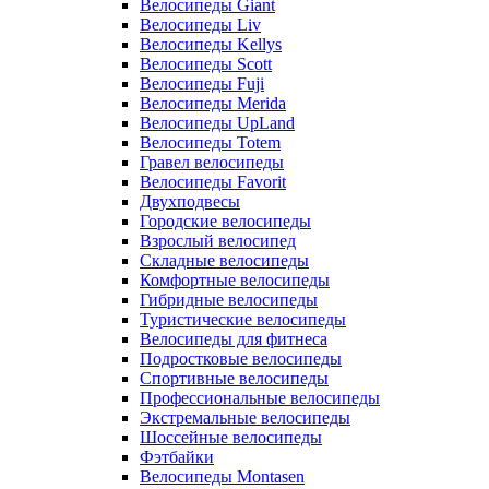
Велосипеды Giant
Велосипеды Liv
Велосипеды Kellys
Велосипеды Scott
Велосипеды Fuji
Велосипеды Merida
Велосипеды UpLand
Велосипеды Totem
Гравел велосипеды
Велосипеды Favorit
Двухподвесы
Городские велосипеды
Взрослый велосипед
Складные велосипеды
Комфортные велосипеды
Гибридные велосипеды
Туристические велосипеды
Велосипеды для фитнеса
Подростковые велосипеды
Спортивные велосипеды
Профессиональные велосипеды
Экстремальные велосипеды
Шоссейные велосипеды
Фэтбайки
Велосипеды Montasen