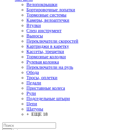
Велопокрышки
Бортировочные лопатки
Тормозные системы
Камеры, велоаптечки
Втулки
Спец инструмент
Выносы
Переключатели скоростей
Картриджи в каретку
Кассеты, трещетки
Тормозные колодки
Рулевая колонка
Переключатели на руль
Обода
Тросы, оплетки
Педали
Приставные колеса
Рули
Подседельные штыри
Цепи
Шатуны
+ ЕЩЕ 18