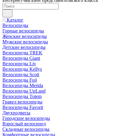
Интернет-магазин представительского класса
Каталог
Велосипеды
Горные велосипеды
Женские велосипеды
Мужские велосипеды
Детские велосипеды
Велосипеды TREK
Велосипеды Giant
Велосипеды Liv
Велосипеды Kellys
Велосипеды Scott
Велосипеды Fuji
Велосипеды Merida
Велосипеды UpLand
Велосипеды Totem
Гравел велосипеды
Велосипеды Favorit
Двухподвесы
Городские велосипеды
Взрослый велосипед
Складные велосипеды
Комфортные велосипеды