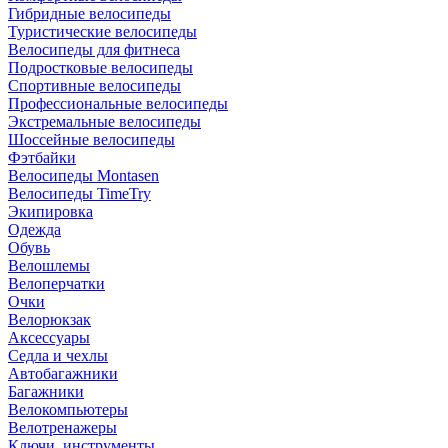
Гибридные велосипеды
Туристические велосипеды
Велосипеды для фитнеса
Подростковые велосипеды
Спортивные велосипеды
Профессиональные велосипеды
Экстремальные велосипеды
Шоссейные велосипеды
Фэтбайки
Велосипеды Montasen
Велосипеды TimeTry
Экипировка
Одежда
Обувь
Велошлемы
Велоперчатки
Очки
Велорюкзак
Аксессуары
Седла и чехлы
Автобагажники
Багажники
Велокомпьютеры
Велотренажеры
Ключи, инструменты