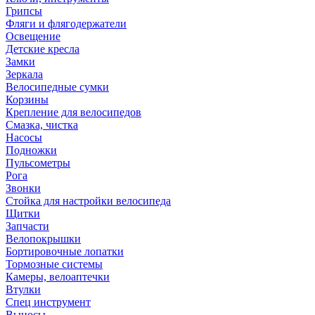
Грипсы
Фляги и флягодержатели
Освещение
Детские кресла
Замки
Зеркала
Велосипедные сумки
Корзины
Крепление для велосипедов
Смазка, чистка
Насосы
Подножки
Пульсометры
Рога
Звонки
Стойка для настройки велосипеда
Щитки
Запчасти
Велопокрышки
Бортировочные лопатки
Тормозные системы
Камеры, велоаптечки
Втулки
Спец инструмент
Выносы