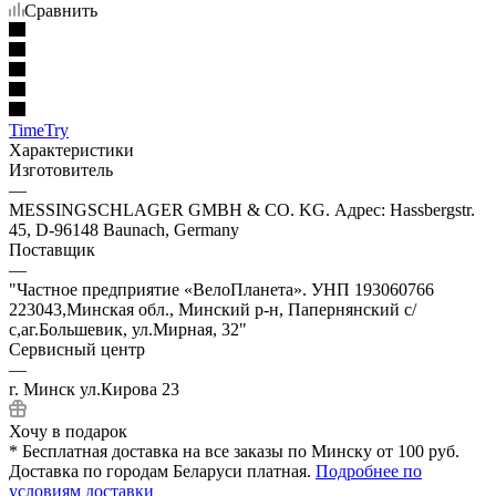
Сравнить
TimeTry
Характеристики
Изготовитель
—
MESSINGSCHLAGER GMBH & CO. KG. Адрес: Hassbergstr.
45, D-96148 Baunach, Germany
Поставщик
—
"Частное предприятие «ВелоПланета». УНП 193060766
223043,Минская обл., Минский р-н, Папернянский с/
с,аг.Большевик, ул.Мирная, 32"
Сервисный центр
—
г. Минск ул.Кирова 23
Хочу в подарок
* Бесплатная доставка на все заказы по Минску от 100 руб.
Доставка по городам Беларуси платная.
Подробнее по
условиям доставки