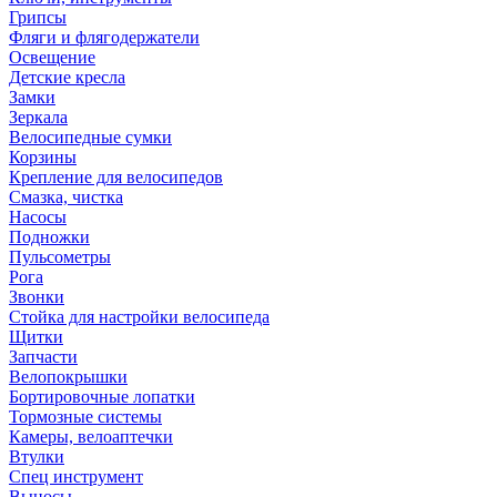
Грипсы
Фляги и флягодержатели
Освещение
Детские кресла
Замки
Зеркала
Велосипедные сумки
Корзины
Крепление для велосипедов
Смазка, чистка
Насосы
Подножки
Пульсометры
Рога
Звонки
Стойка для настройки велосипеда
Щитки
Запчасти
Велопокрышки
Бортировочные лопатки
Тормозные системы
Камеры, велоаптечки
Втулки
Спец инструмент
Выносы