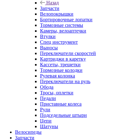
Назад
Запчасти
Велопокрышки
Бортировочные лопатки
Тормозные системы
Камеры, велоаптечки
Втулки
Спец инструмент
Выносы
Переключатели скоростей
Картриджи в каретку
Кассеты, трещетки
Тормозные колодки
Рулевая колонка
Переключатели на руль
Обода
Тросы, оплетки
Педали
Приставные колеса
Рули
Подседельные штыри
Цепи
Шатуны
Велосипеды
Запчасти