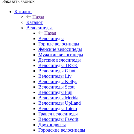
Заказать звонок
Каталог
Назад
Каталог
Велосипеды
Назад
Велосипеды
Горные велосипеды
Женские велосипеды
Мужские велосипеды
Детские велосипеды
Велосипеды TREK
Велосипеды Giant
Велосипеды Liv
Велосипеды Kellys
Велосипеды Scott
Велосипеды Fuji
Велосипеды Merida
Велосипеды UpLand
Велосипеды Totem
Гравел велосипеды
Велосипеды Favorit
Двухподвесы
Городские велосипеды