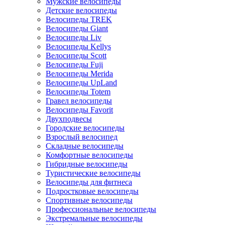
Мужские велосипеды
Детские велосипеды
Велосипеды TREK
Велосипеды Giant
Велосипеды Liv
Велосипеды Kellys
Велосипеды Scott
Велосипеды Fuji
Велосипеды Merida
Велосипеды UpLand
Велосипеды Totem
Гравел велосипеды
Велосипеды Favorit
Двухподвесы
Городские велосипеды
Взрослый велосипед
Складные велосипеды
Комфортные велосипеды
Гибридные велосипеды
Туристические велосипеды
Велосипеды для фитнеса
Подростковые велосипеды
Спортивные велосипеды
Профессиональные велосипеды
Экстремальные велосипеды