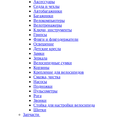
Аксессуары
Седла и чехлы
Автобагажники
Багажники
Велокомпьютеры
Велотренажеры
Ключи, инструменты
Грипсы
Фляги и флягодержатели
Освещение
Детские кресла
Замки
Зеркала
Велосипедные сумки
Корзины
Крепление для велосипедов
Смазка, чистка
Насосы
Подножки
Пульсометры
Рога
Звонки
Стойка для настройки велосипеда
Щитки
Запчасти