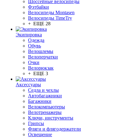
Шоссейные велосипеды
Фэтбайки
Велосипеды Montasen
Велосипеды TimeTry
+ ЕЩЕ 28
Экипировка
Одежда
Обувь
Велошлемы
Велоперчатки
Очки
Велорюкзак
+ ЕЩЕ 3
Аксессуары
Седла и чехлы
Автобагажники
Багажники
Велокомпьютеры
Велотренажеры
Ключи, инструменты
Грипсы
Фляги и флягодержатели
Освещение