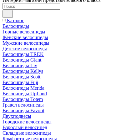
Интернет-магазин представительского класса
Каталог
Велосипеды
Горные велосипеды
Женские велосипеды
Мужские велосипеды
Детские велосипеды
Велосипеды TREK
Велосипеды Giant
Велосипеды Liv
Велосипеды Kellys
Велосипеды Scott
Велосипеды Fuji
Велосипеды Merida
Велосипеды UpLand
Велосипеды Totem
Гравел велосипеды
Велосипеды Favorit
Двухподвесы
Городские велосипеды
Взрослый велосипед
Складные велосипеды
Комфортные велосипеды