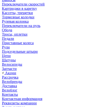
Переключатели скоростей
Картриджи в каретку
Кассеты, трещетки
Тормозные колодки
Рулевая колонка
Переключатели на руль
Обода
Тросы, оплетки
Педали
Приставные колеса
Рули
Подседельные штыри
Цепи
Шатуны
Велосипеды
Запчасти
Акции
Рассрочка
Велобренды
Доставка
Велоблог
Контакты
Контактная информация
Реквизиты компании