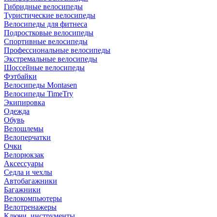
Гибридные велосипеды
Туристические велосипеды
Велосипеды для фитнеса
Подростковые велосипеды
Спортивные велосипеды
Профессиональные велосипеды
Экстремальные велосипеды
Шоссейные велосипеды
Фэтбайки
Велосипеды Montasen
Велосипеды TimeTry
Экипировка
Одежда
Обувь
Велошлемы
Велоперчатки
Очки
Велорюкзак
Аксессуары
Седла и чехлы
Автобагажники
Багажники
Велокомпьютеры
Велотренажеры
Ключи, инструменты