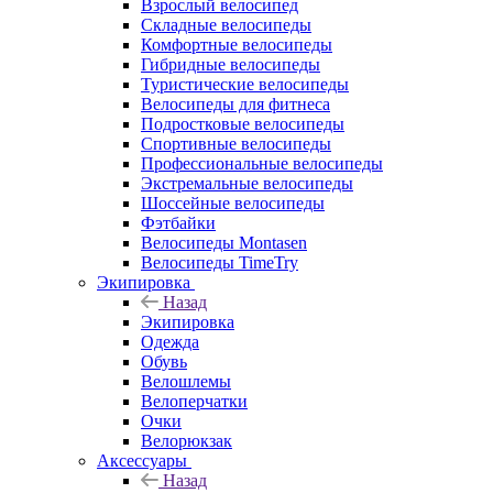
Взрослый велосипед
Складные велосипеды
Комфортные велосипеды
Гибридные велосипеды
Туристические велосипеды
Велосипеды для фитнеса
Подростковые велосипеды
Спортивные велосипеды
Профессиональные велосипеды
Экстремальные велосипеды
Шоссейные велосипеды
Фэтбайки
Велосипеды Montasen
Велосипеды TimeTry
Экипировка
Назад
Экипировка
Одежда
Обувь
Велошлемы
Велоперчатки
Очки
Велорюкзак
Аксессуары
Назад