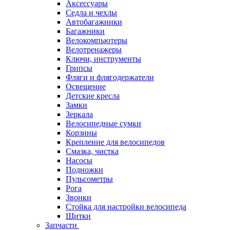
Аксессуары
Седла и чехлы
Автобагажники
Багажники
Велокомпьютеры
Велотренажеры
Ключи, инструменты
Грипсы
Фляги и флягодержатели
Освещение
Детские кресла
Замки
Зеркала
Велосипедные сумки
Корзины
Крепление для велосипедов
Смазка, чистка
Насосы
Подножки
Пульсометры
Рога
Звонки
Стойка для настройки велосипеда
Щитки
Запчасти