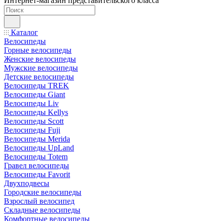
Интернет-магазин представительского класса
Каталог
Велосипеды
Горные велосипеды
Женские велосипеды
Мужские велосипеды
Детские велосипеды
Велосипеды TREK
Велосипеды Giant
Велосипеды Liv
Велосипеды Kellys
Велосипеды Scott
Велосипеды Fuji
Велосипеды Merida
Велосипеды UpLand
Велосипеды Totem
Гравел велосипеды
Велосипеды Favorit
Двухподвесы
Городские велосипеды
Взрослый велосипед
Складные велосипеды
Комфортные велосипеды