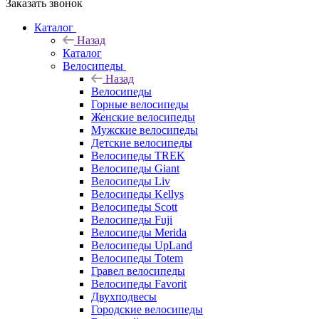
Заказать звонок
Каталог
Назад
Каталог
Велосипеды
Назад
Велосипеды
Горные велосипеды
Женские велосипеды
Мужские велосипеды
Детские велосипеды
Велосипеды TREK
Велосипеды Giant
Велосипеды Liv
Велосипеды Kellys
Велосипеды Scott
Велосипеды Fuji
Велосипеды Merida
Велосипеды UpLand
Велосипеды Totem
Гравел велосипеды
Велосипеды Favorit
Двухподвесы
Городские велосипеды