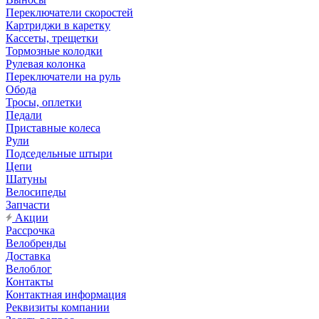
Переключатели скоростей
Картриджи в каретку
Кассеты, трещетки
Тормозные колодки
Рулевая колонка
Переключатели на руль
Обода
Тросы, оплетки
Педали
Приставные колеса
Рули
Подседельные штыри
Цепи
Шатуны
Велосипеды
Запчасти
Акции
Рассрочка
Велобренды
Доставка
Велоблог
Контакты
Контактная информация
Реквизиты компании