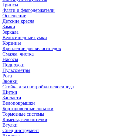
Грипсы
Фляги и флягодержатели
Освещение
Детские кресла
Замки
Зеркала
Велосипедные сумки
Корзины
Крепление для велосипедов
Смазка, чистка
Насосы
Подножки
Пульсометры
Рога
Звонки
Стойка для настройки велосипеда
Щитки
Запчасти
Велопокрышки
Бортировочные лопатки
Тормозные системы
Камеры, велоаптечки
Втулки
Спец инструмент
Выносы