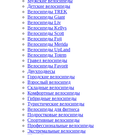
Мужские велосипеды
Детские велосипеды
Велосипеды TREK
Велосипеды Giant
Велосипеды Liv
Велосипеды Kellys
Велосипеды Scott
Велосипеды Fuji
Велосипеды Merida
Велосипеды UpLand
Велосипеды Totem
Гравел велосипеды
Велосипеды Favorit
Двухподвесы
Городские велосипеды
Взрослый велосипед
Складные велосипеды
Комфортные велосипеды
Гибридные велосипеды
Туристические велосипеды
Велосипеды для фитнеса
Подростковые велосипеды
Спортивные велосипеды
Профессиональные велосипеды
Экстремальные велосипеды