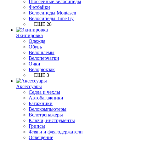
Шоссейные велосипеды
Фэтбайки
Велосипеды Montasen
Велосипеды TimeTry
+ ЕЩЕ 28
Экипировка
Одежда
Обувь
Велошлемы
Велоперчатки
Очки
Велорюкзак
+ ЕЩЕ 3
Аксессуары
Седла и чехлы
Автобагажники
Багажники
Велокомпьютеры
Велотренажеры
Ключи, инструменты
Грипсы
Фляги и флягодержатели
Освещение