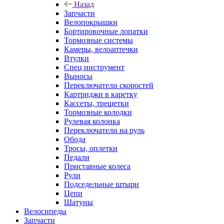
Назад
Запчасти
Велопокрышки
Бортировочные лопатки
Тормозные системы
Камеры, велоаптечки
Втулки
Спец инструмент
Выносы
Переключатели скоростей
Картриджи в каретку
Кассеты, трещетки
Тормозные колодки
Рулевая колонка
Переключатели на руль
Обода
Тросы, оплетки
Педали
Приставные колеса
Рули
Подседельные штыри
Цепи
Шатуны
Велосипеды
Запчасти