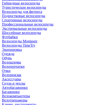
Гибридные велосипеды
Туристические велосипеды
Велосипеды для фитнеса
Подростковые велосипеды
Спортивные велосипеды
Профессиональные велосипеды
Экстремальные велосипеды
Шоссейные велосипеды
Фэтбайки
Велосипеды Montasen
Велосипеды TimeTry
Экипировка
Одежда
Обувь
Велошлемы
Велоперчатки
Очки
Велорюкзак
Аксессуары
Седла и чехлы
Автобагажники
Багажники
Велокомпьютеры
Велотренажеры
Ключи, инструменты