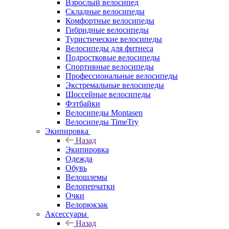
Взрослый велосипед
Складные велосипеды
Комфортные велосипеды
Гибридные велосипеды
Туристические велосипеды
Велосипеды для фитнеса
Подростковые велосипеды
Спортивные велосипеды
Профессиональные велосипеды
Экстремальные велосипеды
Шоссейные велосипеды
Фэтбайки
Велосипеды Montasen
Велосипеды TimeTry
Экипировка
Назад
Экипировка
Одежда
Обувь
Велошлемы
Велоперчатки
Очки
Велорюкзак
Аксессуары
Назад