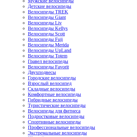
Мужские велосипеды
Детские велосипеды
Велосипеды TREK
Велосипеды Giant
Велосипеды Liv
Велосипеды Kellys
Велосипеды Scott
Велосипеды Fuji
Велосипеды Merida
Велосипеды UpLand
Велосипеды Totem
Гравел велосипеды
Велосипеды Favorit
Двухподвесы
Городские велосипеды
Взрослый велосипед
Складные велосипеды
Комфортные велосипеды
Гибридные велосипеды
Туристические велосипеды
Велосипеды для фитнеса
Подростковые велосипеды
Спортивные велосипеды
Профессиональные велосипеды
Экстремальные велосипеды