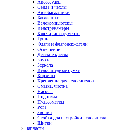
Аксессуары
Седла и чехлы
Автобагажники
Багажники
Велокомпьютеры
Велотренажеры
Ключи, инструменты
Грипсы
Фляги и флягодержатели
Освещение
Детские кресла
Замки
Зеркала
Велосипедные сумки
Корзины
Крепление для велосипедов
Смазка, чистка
Насосы
Подножки
Пульсометры
Рога
Звонки
Стойка для настройки велосипеда
Щитки
Запчасти