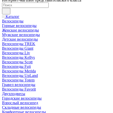
Интернет-магазин представительского класса
Каталог
Велосипеды
Горные велосипеды
Женские велосипеды
Мужские велосипеды
Детские велосипеды
Велосипеды TREK
Велосипеды Giant
Велосипеды Liv
Велосипеды Kellys
Велосипеды Scott
Велосипеды Fuji
Велосипеды Merida
Велосипеды UpLand
Велосипеды Totem
Гравел велосипеды
Велосипеды Favorit
Двухподвесы
Городские велосипеды
Взрослый велосипед
Складные велосипеды
Комфортные велосипеды