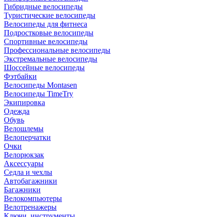
Гибридные велосипеды
Туристические велосипеды
Велосипеды для фитнеса
Подростковые велосипеды
Спортивные велосипеды
Профессиональные велосипеды
Экстремальные велосипеды
Шоссейные велосипеды
Фэтбайки
Велосипеды Montasen
Велосипеды TimeTry
Экипировка
Одежда
Обувь
Велошлемы
Велоперчатки
Очки
Велорюкзак
Аксессуары
Седла и чехлы
Автобагажники
Багажники
Велокомпьютеры
Велотренажеры
Ключи, инструменты