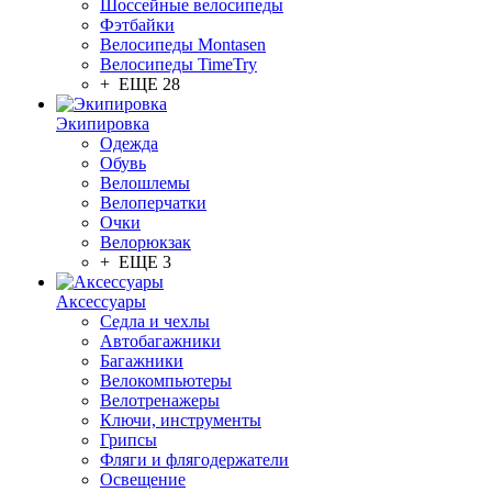
Шоссейные велосипеды
Фэтбайки
Велосипеды Montasen
Велосипеды TimeTry
+ ЕЩЕ 28
Экипировка
Одежда
Обувь
Велошлемы
Велоперчатки
Очки
Велорюкзак
+ ЕЩЕ 3
Аксессуары
Седла и чехлы
Автобагажники
Багажники
Велокомпьютеры
Велотренажеры
Ключи, инструменты
Грипсы
Фляги и флягодержатели
Освещение