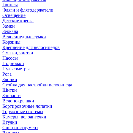
Грипсы
Фляги и флягодержатели
Освещение
Детские кресла
Замки
Зеркала
Велосипедные сумки
Корзины
Крепление для велосипедов
Смазка, чистка
Насосы
Подножки
Пульсометры
Рога
Звонки
Стойка для настройки велосипеда
Щитки
Запчасти
Велопокрышки
Бортировочные лопатки
Тормозные системы
Камеры, велоаптечки
Втулки
Спец инструмент
Выносы