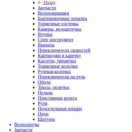
Назад
Запчасти
Велопокрышки
Бортировочные лопатки
Тормозные системы
Камеры, велоаптечки
Втулки
Спец инструмент
Выносы
Переключатели скоростей
Картриджи в каретку
Кассеты, трещетки
Тормозные колодки
Рулевая колонка
Переключатели на руль
Обода
Тросы, оплетки
Педали
Приставные колеса
Рули
Подседельные штыри
Цепи
Шатуны
Велосипеды
Запчасти