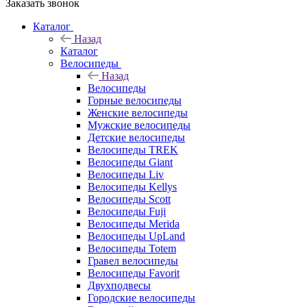
Заказать звонок
Каталог
Назад
Каталог
Велосипеды
Назад
Велосипеды
Горные велосипеды
Женские велосипеды
Мужские велосипеды
Детские велосипеды
Велосипеды TREK
Велосипеды Giant
Велосипеды Liv
Велосипеды Kellys
Велосипеды Scott
Велосипеды Fuji
Велосипеды Merida
Велосипеды UpLand
Велосипеды Totem
Гравел велосипеды
Велосипеды Favorit
Двухподвесы
Городские велосипеды