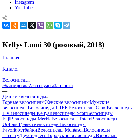
Instagram
YouTube
Kellys Lumi 30 (розовый, 2018)
Главная
—
Каталог
—
Велосипеды
Экипировка
Аксессуары
Запчасти
—
Детские велосипеды
Горные велосипеды
Женские велосипеды
Мужские
велосипеды
Велосипеды TREK
Велосипеды Giant
Велосипеды
Liv
Велосипеды Kellys
Велосипеды Scott
Велосипеды
Fuji
Велосипеды Merida
Велосипеды Totem
Велосипеды
UpLand
Гравел велосипеды
Велосипеды
Favorit
Фэтбайки
Велосипеды Montasen
Велосипеды
TimeTry
Двухподвесы
Городские велосипеды
Взрослый