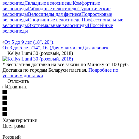
велосипед
Складные велосипеды
Комфортные
велосипеды
Гибридные велосипеды
Туристические
велосипеды
Велосипеды для фитнеса
Подростковые
велосипеды
Спортивные велосипеды
Профессиональные
велосипеды
Экстремальные велосипеды
Шоссейные
велосипеды
—
От 5 до 9 лет (18", 20")
От 3 до 5 лет (14", 16")
Для мальчиков
Для девочек
—
Kellys Lumi 30 (розовый, 2018)
* Бесплатная доставка на все заказы по Минску от 100 руб.
Доставка по городам Беларуси платная.
Подробнее по
условиям доставки
Отложить
Сравнить
Характеристики
Цвет рамы
—
Розовый