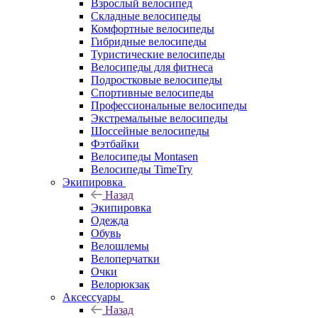
Взрослый велосипед
Складные велосипеды
Комфортные велосипеды
Гибридные велосипеды
Туристические велосипеды
Велосипеды для фитнеса
Подростковые велосипеды
Спортивные велосипеды
Профессиональные велосипеды
Экстремальные велосипеды
Шоссейные велосипеды
Фэтбайки
Велосипеды Montasen
Велосипеды TimeTry
Экипировка
Назад
Экипировка
Одежда
Обувь
Велошлемы
Велоперчатки
Очки
Велорюкзак
Аксессуары
Назад