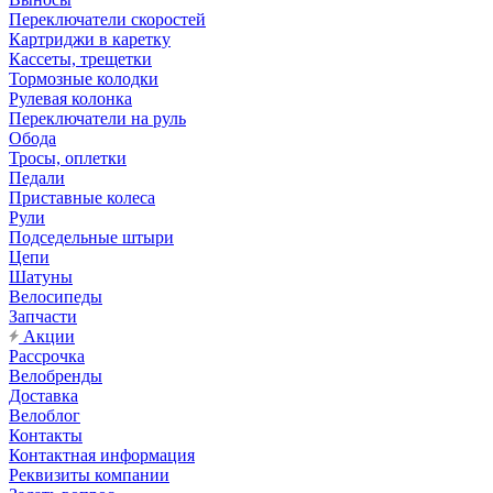
Переключатели скоростей
Картриджи в каретку
Кассеты, трещетки
Тормозные колодки
Рулевая колонка
Переключатели на руль
Обода
Тросы, оплетки
Педали
Приставные колеса
Рули
Подседельные штыри
Цепи
Шатуны
Велосипеды
Запчасти
Акции
Рассрочка
Велобренды
Доставка
Велоблог
Контакты
Контактная информация
Реквизиты компании