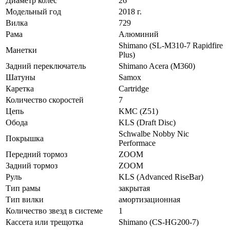
Диаметр колес
26 "
Модельный год
2018 г.
Вилка
729
Рама
Алюминий
Shimano (SL-M310-7 Rapidfire
Манетки
Plus)
Задний переключатель
Shimano Acera (M360)
Шатуны
Samox
Каретка
Cartridge
Количество скоростей
7
Цепь
KMC (Z51)
Обода
KLS (Draft Disc)
Schwalbe Nobby Nic
Покрышка
Performace
Передний тормоз
ZOOM
Задний тормоз
ZOOM
Руль
KLS (Advanced RiseBar)
Тип рамы
закрытая
Тип вилки
амортизационная
Количество звезд в системе
1
Кассета или трещотка
Shimano (CS-HG200-7)