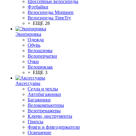
Шоссейные велосипеды
Фэтбайки
Велосипеды Montasen
Велосипеды TimeTry
+ ЕЩЕ 28
Экипировка
Одежда
Обувь
Велошлемы
Велоперчатки
Очки
Велорюкзак
+ ЕЩЕ 3
Аксессуары
Седла и чехлы
Автобагажники
Багажники
Велокомпьютеры
Велотренажеры
Ключи, инструменты
Грипсы
Фляги и флягодержатели
Освещение