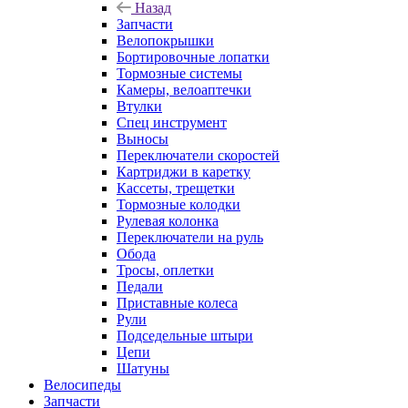
Назад
Запчасти
Велопокрышки
Бортировочные лопатки
Тормозные системы
Камеры, велоаптечки
Втулки
Спец инструмент
Выносы
Переключатели скоростей
Картриджи в каретку
Кассеты, трещетки
Тормозные колодки
Рулевая колонка
Переключатели на руль
Обода
Тросы, оплетки
Педали
Приставные колеса
Рули
Подседельные штыри
Цепи
Шатуны
Велосипеды
Запчасти