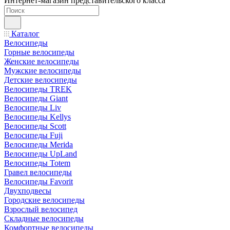
Интернет-магазин представительского класса
Каталог
Велосипеды
Горные велосипеды
Женские велосипеды
Мужские велосипеды
Детские велосипеды
Велосипеды TREK
Велосипеды Giant
Велосипеды Liv
Велосипеды Kellys
Велосипеды Scott
Велосипеды Fuji
Велосипеды Merida
Велосипеды UpLand
Велосипеды Totem
Гравел велосипеды
Велосипеды Favorit
Двухподвесы
Городские велосипеды
Взрослый велосипед
Складные велосипеды
Комфортные велосипеды