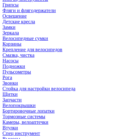
Грипсы
Фляги и флягодержатели
Освещение
Детские кресла
Замки
Зеркала
Велосипедные сумки
Корзины
Крепление для велосипедов
Смазка, чистка
Насосы
Подножки
Пульсометры
Рога
Звонки
Стойка для настройки велосипеда
Щитки
Запчасти
Велопокрышки
Бортировочные лопатки
Тормозные системы
Камеры, велоаптечки
Втулки
Спец инструмент
Выносы