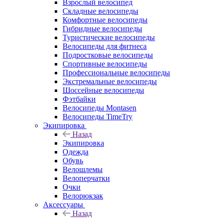
Взрослый велосипед
Складные велосипеды
Комфортные велосипеды
Гибридные велосипеды
Туристические велосипеды
Велосипеды для фитнеса
Подростковые велосипеды
Спортивные велосипеды
Профессиональные велосипеды
Экстремальные велосипеды
Шоссейные велосипеды
Фэтбайки
Велосипеды Montasen
Велосипеды TimeTry
Экипировка
Назад
Экипировка
Одежда
Обувь
Велошлемы
Велоперчатки
Очки
Велорюкзак
Аксессуары
Назад