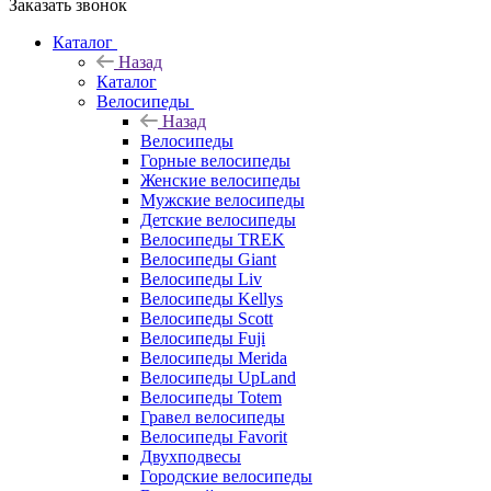
Заказать звонок
Каталог
Назад
Каталог
Велосипеды
Назад
Велосипеды
Горные велосипеды
Женские велосипеды
Мужские велосипеды
Детские велосипеды
Велосипеды TREK
Велосипеды Giant
Велосипеды Liv
Велосипеды Kellys
Велосипеды Scott
Велосипеды Fuji
Велосипеды Merida
Велосипеды UpLand
Велосипеды Totem
Гравел велосипеды
Велосипеды Favorit
Двухподвесы
Городские велосипеды