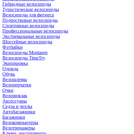
Гибридные велосипеды
Туристические велосипеды
Велосипеды для фитнеса
Подростковые велосипеды
Спортивные велосипеды
Профессиональные велосипеды
Экстремальные велосипеды
Шоссейные велосипеды
Фэтбайки
Велосипеды Montasen
Велосипеды TimeTry
Экипировка
Одежда
Обувь
Велошлемы
Велоперчатки
Очки
Велорюкзак
Аксессуары
Седла и чехлы
Автобагажники
Багажники
Велокомпьютеры
Велотренажеры
Ключи, инструменты