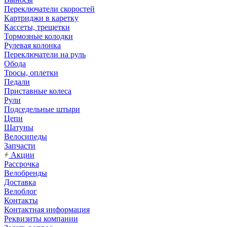
Переключатели скоростей
Картриджи в каретку
Кассеты, трещетки
Тормозные колодки
Рулевая колонка
Переключатели на руль
Обода
Тросы, оплетки
Педали
Приставные колеса
Рули
Подседельные штыри
Цепи
Шатуны
Велосипеды
Запчасти
Акции
Рассрочка
Велобренды
Доставка
Велоблог
Контакты
Контактная информация
Реквизиты компании