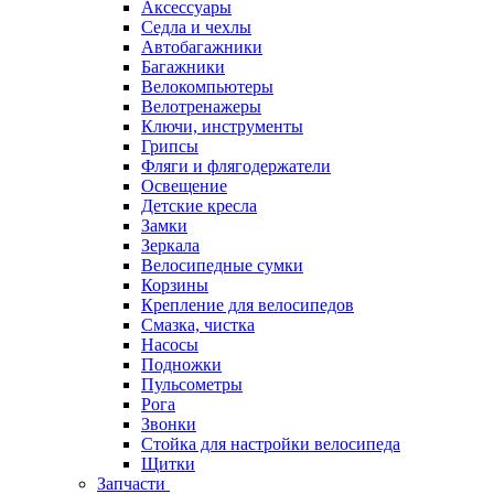
Аксессуары
Седла и чехлы
Автобагажники
Багажники
Велокомпьютеры
Велотренажеры
Ключи, инструменты
Грипсы
Фляги и флягодержатели
Освещение
Детские кресла
Замки
Зеркала
Велосипедные сумки
Корзины
Крепление для велосипедов
Смазка, чистка
Насосы
Подножки
Пульсометры
Рога
Звонки
Стойка для настройки велосипеда
Щитки
Запчасти