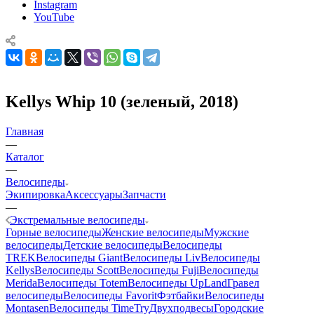
Instagram
YouTube
Kellys Whip 10 (зеленый, 2018)
Главная
—
Каталог
—
Велосипеды
Экипировка
Аксессуары
Запчасти
—
Экстремальные велосипеды
Горные велосипеды
Женские велосипеды
Мужские
велосипеды
Детские велосипеды
Велосипеды
TREK
Велосипеды Giant
Велосипеды Liv
Велосипеды
Kellys
Велосипеды Scott
Велосипеды Fuji
Велосипеды
Merida
Велосипеды Totem
Велосипеды UpLand
Гравел
велосипеды
Велосипеды Favorit
Фэтбайки
Велосипеды
Montasen
Велосипеды TimeTry
Двухподвесы
Городские