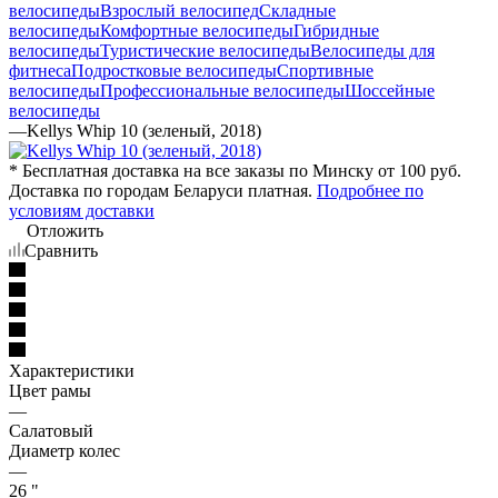
велосипеды
Взрослый велосипед
Складные
велосипеды
Комфортные велосипеды
Гибридные
велосипеды
Туристические велосипеды
Велосипеды для
фитнеса
Подростковые велосипеды
Спортивные
велосипеды
Профессиональные велосипеды
Шоссейные
велосипеды
—
Kellys Whip 10 (зеленый, 2018)
* Бесплатная доставка на все заказы по Минску от 100 руб.
Доставка по городам Беларуси платная.
Подробнее по
условиям доставки
Отложить
Сравнить
Характеристики
Цвет рамы
—
Салатовый
Диаметр колес
—
26 "