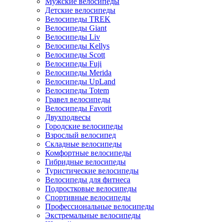
Мужские велосипеды
Детские велосипеды
Велосипеды TREK
Велосипеды Giant
Велосипеды Liv
Велосипеды Kellys
Велосипеды Scott
Велосипеды Fuji
Велосипеды Merida
Велосипеды UpLand
Велосипеды Totem
Гравел велосипеды
Велосипеды Favorit
Двухподвесы
Городские велосипеды
Взрослый велосипед
Складные велосипеды
Комфортные велосипеды
Гибридные велосипеды
Туристические велосипеды
Велосипеды для фитнеса
Подростковые велосипеды
Спортивные велосипеды
Профессиональные велосипеды
Экстремальные велосипеды