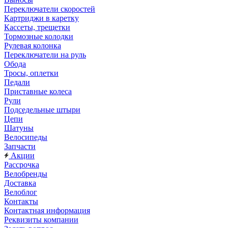
Переключатели скоростей
Картриджи в каретку
Кассеты, трещетки
Тормозные колодки
Рулевая колонка
Переключатели на руль
Обода
Тросы, оплетки
Педали
Приставные колеса
Рули
Подседельные штыри
Цепи
Шатуны
Велосипеды
Запчасти
Акции
Рассрочка
Велобренды
Доставка
Велоблог
Контакты
Контактная информация
Реквизиты компании