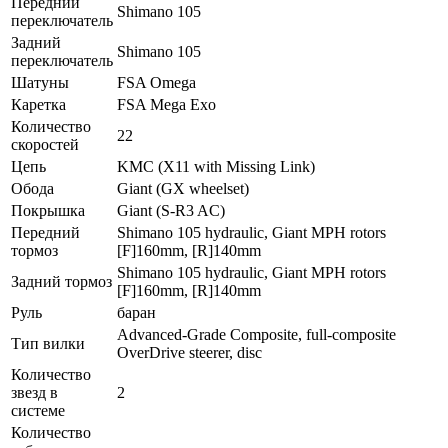
Передний
Shimano 105
переключатель
Задний
Shimano 105
переключатель
Шатуны
FSA Omega
Каретка
FSA Mega Exo
Количество
22
скоростей
Цепь
KMC (X11 with Missing Link)
Обода
Giant (GX wheelset)
Покрышка
Giant (S-R3 AC)
Передний
Shimano 105 hydraulic, Giant MPH rotors
тормоз
[F]160mm, [R]140mm
Shimano 105 hydraulic, Giant MPH rotors
Задний тормоз
[F]160mm, [R]140mm
Руль
баран
Advanced-Grade Composite, full-composite
Тип вилки
OverDrive steerer, disc
Количество
звезд в
2
системе
Количество