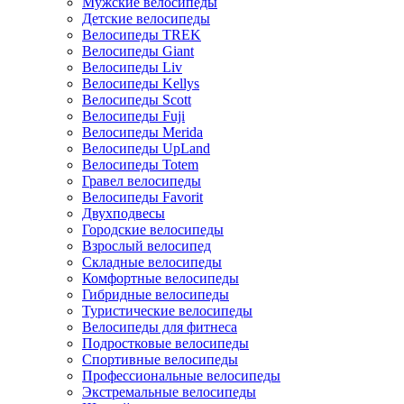
Мужские велосипеды
Детские велосипеды
Велосипеды TREK
Велосипеды Giant
Велосипеды Liv
Велосипеды Kellys
Велосипеды Scott
Велосипеды Fuji
Велосипеды Merida
Велосипеды UpLand
Велосипеды Totem
Гравел велосипеды
Велосипеды Favorit
Двухподвесы
Городские велосипеды
Взрослый велосипед
Складные велосипеды
Комфортные велосипеды
Гибридные велосипеды
Туристические велосипеды
Велосипеды для фитнеса
Подростковые велосипеды
Спортивные велосипеды
Профессиональные велосипеды
Экстремальные велосипеды