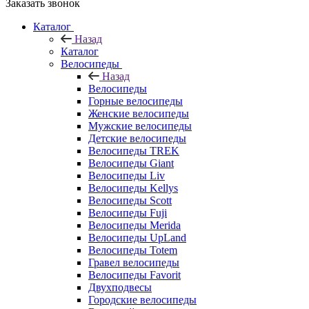
Заказать звонок
Каталог
Назад
Каталог
Велосипеды
Назад
Велосипеды
Горные велосипеды
Женские велосипеды
Мужские велосипеды
Детские велосипеды
Велосипеды TREK
Велосипеды Giant
Велосипеды Liv
Велосипеды Kellys
Велосипеды Scott
Велосипеды Fuji
Велосипеды Merida
Велосипеды UpLand
Велосипеды Totem
Гравел велосипеды
Велосипеды Favorit
Двухподвесы
Городские велосипеды