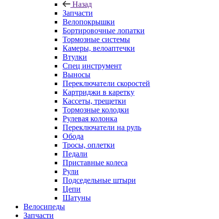
Назад
Запчасти
Велопокрышки
Бортировочные лопатки
Тормозные системы
Камеры, велоаптечки
Втулки
Спец инструмент
Выносы
Переключатели скоростей
Картриджи в каретку
Кассеты, трещетки
Тормозные колодки
Рулевая колонка
Переключатели на руль
Обода
Тросы, оплетки
Педали
Приставные колеса
Рули
Подседельные штыри
Цепи
Шатуны
Велосипеды
Запчасти