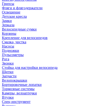
Грипсы
Фляги и флягодержатели
Освещение
Детские кресла
Замки
Зеркала
Велосипедные сумки
Корзины
Крепление для велосипедов
Смазка, чистка
Насосы
Подножки
Пульсометры
Рога
Звонки
Стойка для настройки велосипеда
Щитки
Запчасти
Велопокрышки
Бортировочные лопатки
Тормозные системы
Камеры, велоаптечки
Втулки
Спец инструмент
Выносы