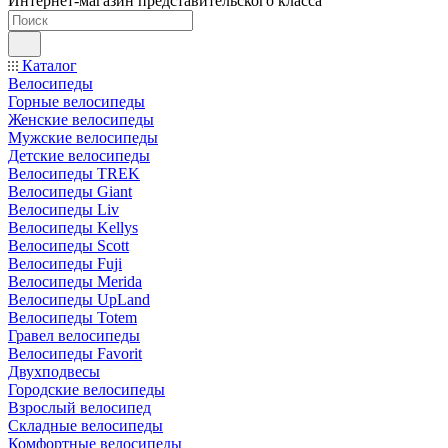
Интернет-магазин представительского класса
Каталог
Велосипеды
Горные велосипеды
Женские велосипеды
Мужские велосипеды
Детские велосипеды
Велосипеды TREK
Велосипеды Giant
Велосипеды Liv
Велосипеды Kellys
Велосипеды Scott
Велосипеды Fuji
Велосипеды Merida
Велосипеды UpLand
Велосипеды Totem
Гравел велосипеды
Велосипеды Favorit
Двухподвесы
Городские велосипеды
Взрослый велосипед
Складные велосипеды
Комфортные велосипеды