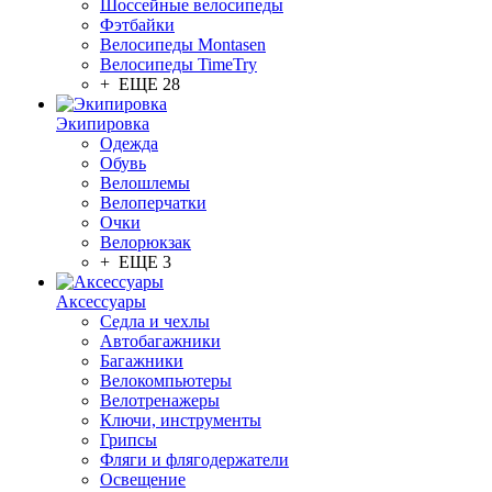
Шоссейные велосипеды
Фэтбайки
Велосипеды Montasen
Велосипеды TimeTry
+ ЕЩЕ 28
Экипировка
Одежда
Обувь
Велошлемы
Велоперчатки
Очки
Велорюкзак
+ ЕЩЕ 3
Аксессуары
Седла и чехлы
Автобагажники
Багажники
Велокомпьютеры
Велотренажеры
Ключи, инструменты
Грипсы
Фляги и флягодержатели
Освещение