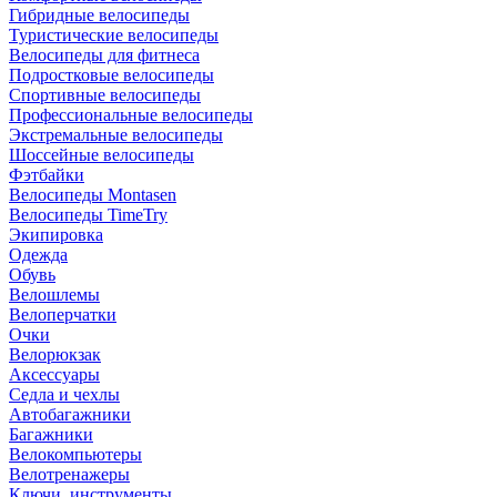
Гибридные велосипеды
Туристические велосипеды
Велосипеды для фитнеса
Подростковые велосипеды
Спортивные велосипеды
Профессиональные велосипеды
Экстремальные велосипеды
Шоссейные велосипеды
Фэтбайки
Велосипеды Montasen
Велосипеды TimeTry
Экипировка
Одежда
Обувь
Велошлемы
Велоперчатки
Очки
Велорюкзак
Аксессуары
Седла и чехлы
Автобагажники
Багажники
Велокомпьютеры
Велотренажеры
Ключи, инструменты