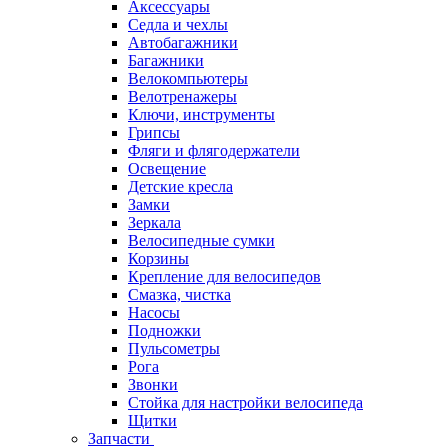
Аксессуары
Седла и чехлы
Автобагажники
Багажники
Велокомпьютеры
Велотренажеры
Ключи, инструменты
Грипсы
Фляги и флягодержатели
Освещение
Детские кресла
Замки
Зеркала
Велосипедные сумки
Корзины
Крепление для велосипедов
Смазка, чистка
Насосы
Подножки
Пульсометры
Рога
Звонки
Стойка для настройки велосипеда
Щитки
Запчасти