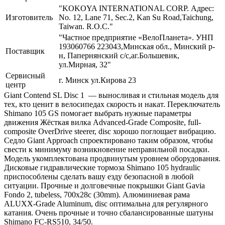
"KOKOYA INTERNATIONAL CORP. Адрес:
Изготовитель
No. 12, Lane 71, Sec.2, Kan Su Road,Taichung,
Taiwan. R.O.C."
"Частное предприятие «ВелоПланета». УНП
193060766 223043,Минская обл., Минский р-
Поставщик
н, Папернянский с/с,аг.Большевик,
ул.Мирная, 32"
Сервисный
г. Минск ул.Кирова 23
центр
Giant Contend SL Disc 1 — выносливая и стильная модель для
тех, кто ценит в велосипедах скорость и накат. Переключатель
Shimano 105 GS помогает выбрать нужные параметры
движения Жёсткая вилка Advanced-Grade Composite, full-
composite OverDrive steerer, disc хорошо поглощает вибрацию.
Седло Giant Approach спроектировано таким образом, чтобы
свести к минимуму возникновение неправильной посадки.
Модель укомплектована продвинутым уровнем оборудования.
Дисковые гидравлические тормоза Shimano 105 hydraulic
приспособлены сделать вашу езду безопасной в любой
ситуации. Прочные и долговечные покрышки Giant Gavia
Fondo 2, tubeless, 700x28c (30mm). Алюминиевая рама
ALUXX-Grade Aluminum, disc оптимальна для регулярного
катания. Очень прочные и точно сбалансированные шатуны
Shimano FC-RS510, 34/50.