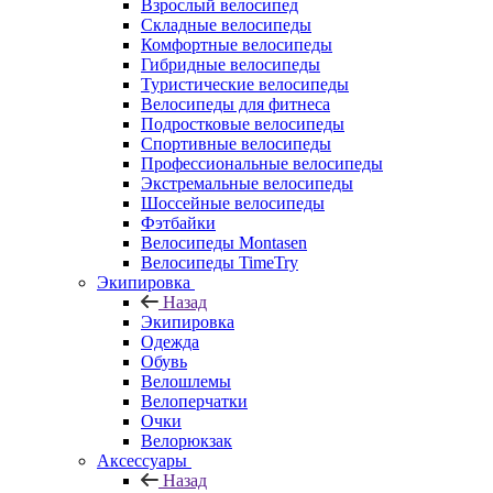
Взрослый велосипед
Складные велосипеды
Комфортные велосипеды
Гибридные велосипеды
Туристические велосипеды
Велосипеды для фитнеса
Подростковые велосипеды
Спортивные велосипеды
Профессиональные велосипеды
Экстремальные велосипеды
Шоссейные велосипеды
Фэтбайки
Велосипеды Montasen
Велосипеды TimeTry
Экипировка
Назад
Экипировка
Одежда
Обувь
Велошлемы
Велоперчатки
Очки
Велорюкзак
Аксессуары
Назад