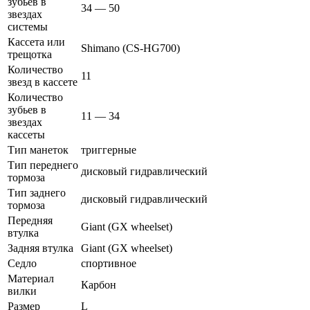
зубьев в
34 — 50
звездах
системы
Кассета или
Shimano (CS-HG700)
трещотка
Количество
11
звезд в кассете
Количество
зубьев в
11 — 34
звездах
кассеты
Тип манеток
триггерные
Тип переднего
дисковый гидравлический
тормоза
Тип заднего
дисковый гидравлический
тормоза
Передняя
Giant (GX wheelset)
втулка
Задняя втулка
Giant (GX wheelset)
Седло
спортивное
Материал
Карбон
вилки
Размер
L