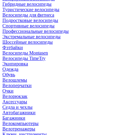
Гибридные велосипеды
Туристические велосипеды
Велосипеды для фитнеса
Подростковые велосипеды
Спортивные велосипеды
Профессиональные велосипеды
Экстремальные велосипеды
Шоссейные велосипеды
Фэтбайки
Велосипеды Montasen
Велосипеды TimeTry
Экипировка
Одежда
Обувь
Велошлемы
Велоперчатки
Очки
Велорюкзак
Аксессуары
Седла и чехлы
Автобагажники
Багажники
Велокомпьютеры
Велотренажеры
Ключи, инструменты