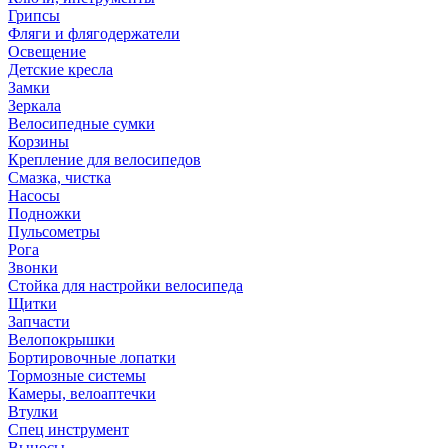
Грипсы
Фляги и флягодержатели
Освещение
Детские кресла
Замки
Зеркала
Велосипедные сумки
Корзины
Крепление для велосипедов
Смазка, чистка
Насосы
Подножки
Пульсометры
Рога
Звонки
Стойка для настройки велосипеда
Щитки
Запчасти
Велопокрышки
Бортировочные лопатки
Тормозные системы
Камеры, велоаптечки
Втулки
Спец инструмент
Выносы