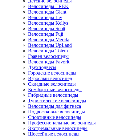
Детские велосипеды
Велосипеды TREK
Велосипеды Giant
Велосипеды Liv
Велосипеды Kellys
Велосипеды Scott
Велосипеды Fuji
Велосипеды Merida
Велосипеды UpLand
Велосипеды Totem
Гравел велосипеды
Велосипеды Favorit
Двухподвесы
Городские велосипеды
Взрослый велосипед
Складные велосипеды
Комфортные велосипеды
Гибридные велосипеды
Туристические велосипеды
Велосипеды для фитнеса
Подростковые велосипеды
Спортивные велосипеды
Профессиональные велосипеды
Экстремальные велосипеды
Шоссейные велосипеды