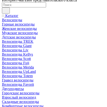
Интернет-магазин представительского класса
Каталог
Велосипеды
Горные велосипеды
Женские велосипеды
Мужские велосипеды
Детские велосипеды
Велосипеды TREK
Велосипеды Giant
Велосипеды Liv
Велосипеды Kellys
Велосипеды Scott
Велосипеды Fuji
Велосипеды Merida
Велосипеды UpLand
Велосипеды Totem
Гравел велосипеды
Велосипеды Favorit
Двухподвесы
Городские велосипеды
Взрослый велосипед
Складные велосипеды
Комфортные велосипеды