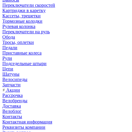
Переключатели скоростей
Картриджи в каретку
Кассеты, трещетки
Тормозные колодки
Рулевая колонка
Переключатели на руль
Обода
Тросы, оплетки
Педали
Приставные колеса
Рули
Подседельные штыри
Цепи
Шатуны
Велосипеды
Запчасти
Акции
Рассрочка
Велобренды
Доставка
Велоблог
Контакты
Контактная информация
Реквизиты компании