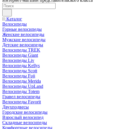
Интернет-магазин представительского класса
Каталог
Велосипеды
Горные велосипеды
Женские велосипеды
Мужские велосипеды
Детские велосипеды
Велосипеды TREK
Велосипеды Giant
Велосипеды Liv
Велосипеды Kellys
Велосипеды Scott
Велосипеды Fuji
Велосипеды Merida
Велосипеды UpLand
Велосипеды Totem
Гравел велосипеды
Велосипеды Favorit
Двухподвесы
Городские велосипеды
Взрослый велосипед
Складные велосипеды
Комфортные велосипеды