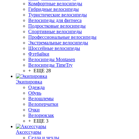
Комфортные велосипеды
Гибридные велосипеды
Туристические велосипеды
Велосипеды для фитнеса
Подростковые велосипеды
Спортивные велосипеды
Профессиональные велосипеды
Экстремальные велосипеды
Шоссейные велосипеды
Фэтбайки
Велосипеды Montasen
Велосипеды TimeTry
+ ЕЩЕ 28
Экипировка
Одежда
Обувь
Велошлемы
Велоперчатки
Очки
Велорюкзак
+ ЕЩЕ 3
Аксессуары
Седла и чехлы