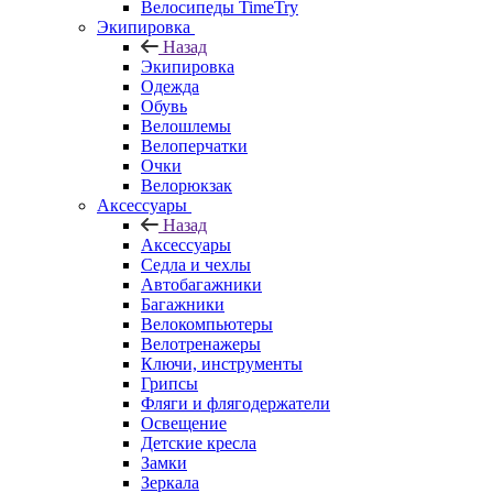
Велосипеды TimeTry
Экипировка
Назад
Экипировка
Одежда
Обувь
Велошлемы
Велоперчатки
Очки
Велорюкзак
Аксессуары
Назад
Аксессуары
Седла и чехлы
Автобагажники
Багажники
Велокомпьютеры
Велотренажеры
Ключи, инструменты
Грипсы
Фляги и флягодержатели
Освещение
Детские кресла
Замки
Зеркала