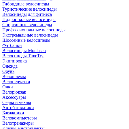
Гибридные велосипеды
Туристические велосипеды
Велосипеды для фитнеса
Подростковые велосипеды
Спортивные велосипеды
Профессиональные велосипеды
Экстремальные велосипеды
Шоссейные велосипеды
Фэтбайки
Велосипеды Montasen
Велосипеды TimeTry
Экипировка
Одежда
Обувь
Велошлемы
Велоперчатки
Очки
Велорюкзак
Аксессуары
Седла и чехлы
Автобагажники
Багажники
Велокомпьютеры
Велотренажеры
Ключи, инструменты