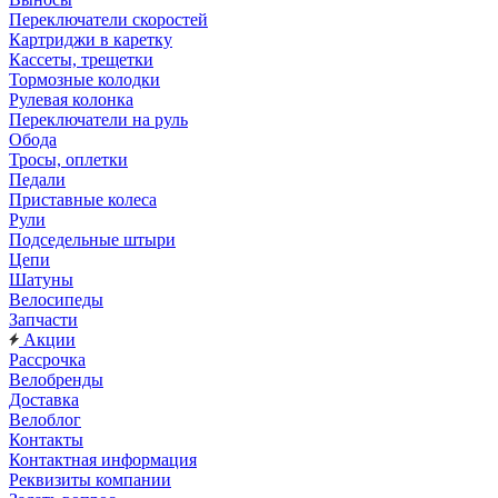
Переключатели скоростей
Картриджи в каретку
Кассеты, трещетки
Тормозные колодки
Рулевая колонка
Переключатели на руль
Обода
Тросы, оплетки
Педали
Приставные колеса
Рули
Подседельные штыри
Цепи
Шатуны
Велосипеды
Запчасти
Акции
Рассрочка
Велобренды
Доставка
Велоблог
Контакты
Контактная информация
Реквизиты компании