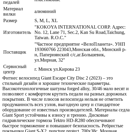
педалей
Материал
алюминий
вилки
Размер
S, M, L, XL
"KOKOYA INTERNATIONAL CORP. Адрес:
Изготовитель
No. 12, Lane 71, Sec.2, Kan Su Road,Taichung,
Taiwan. R.O.C."
"Частное предприятие «ВелоПланета». УНП
193060766 223043,Минская обл., Минский р-
Поставщик
н, Папернянский с/с,аг.Большевик,
ул.Мирная, 32"
Сервисный
г. Минск ул.Кирова 23
центр
Фитнес велосипед Giant Escape City Disc 2 (2023) – это
стильный дизайн и хорошие технические параметры.
Высокотехнологичные шатуны forged alloy, 30/46 мало весят и
позволяют с комфортом крутить педали на разных дорожных
покрытиях. В числе плюсов велосипеда нельзя не отметить
продуманность всех узлов, выгодную цену и стандартное
оборудование от известных производителей. Материалы седла
Giant Sport устойчивы к износу и трению. Дисковые
гидравлические тормоза Tektro HD-R280 обеспечивают
быстрое торможение и повышают безопасность. Ребристые
покрышки Giant S-X2, puncture protect, 700x38c. Мощная