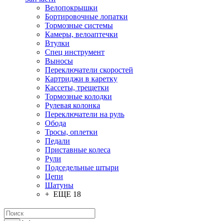
Велопокрышки
Бортировочные лопатки
Тормозные системы
Камеры, велоаптечки
Втулки
Спец инструмент
Выносы
Переключатели скоростей
Картриджи в каретку
Кассеты, трещетки
Тормозные колодки
Рулевая колонка
Переключатели на руль
Обода
Тросы, оплетки
Педали
Приставные колеса
Рули
Подседельные штыри
Цепи
Шатуны
+ ЕЩЕ 18