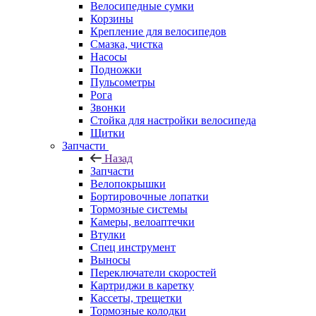
Велосипедные сумки
Корзины
Крепление для велосипедов
Смазка, чистка
Насосы
Подножки
Пульсометры
Рога
Звонки
Стойка для настройки велосипеда
Щитки
Запчасти
Назад
Запчасти
Велопокрышки
Бортировочные лопатки
Тормозные системы
Камеры, велоаптечки
Втулки
Спец инструмент
Выносы
Переключатели скоростей
Картриджи в каретку
Кассеты, трещетки
Тормозные колодки