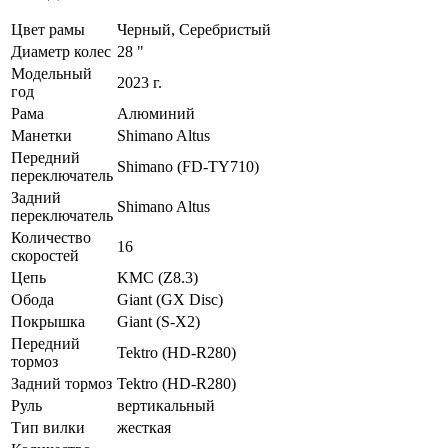
Цвет рамы
Черный, Серебристый
Диаметр колес
28 "
Модельный
2023 г.
год
Рама
Алюминий
Манетки
Shimano Altus
Передний
Shimano (FD-TY710)
переключатель
Задний
Shimano Altus
переключатель
Количество
16
скоростей
Цепь
KMC (Z8.3)
Обода
Giant (GX Disc)
Покрышка
Giant (S-X2)
Передний
Tektro (HD-R280)
тормоз
Задний тормоз
Tektro (HD-R280)
Руль
вертикальный
Тип вилки
жесткая