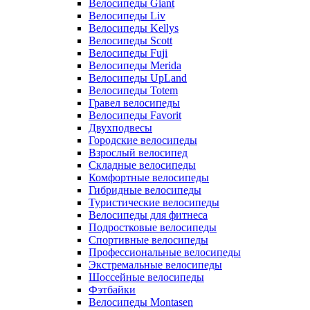
Велосипеды Giant
Велосипеды Liv
Велосипеды Kellys
Велосипеды Scott
Велосипеды Fuji
Велосипеды Merida
Велосипеды UpLand
Велосипеды Totem
Гравел велосипеды
Велосипеды Favorit
Двухподвесы
Городские велосипеды
Взрослый велосипед
Складные велосипеды
Комфортные велосипеды
Гибридные велосипеды
Туристические велосипеды
Велосипеды для фитнеса
Подростковые велосипеды
Спортивные велосипеды
Профессиональные велосипеды
Экстремальные велосипеды
Шоссейные велосипеды
Фэтбайки
Велосипеды Montasen