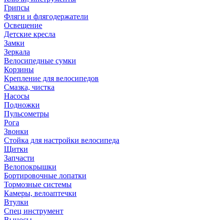
Грипсы
Фляги и флягодержатели
Освещение
Детские кресла
Замки
Зеркала
Велосипедные сумки
Корзины
Крепление для велосипедов
Смазка, чистка
Насосы
Подножки
Пульсометры
Рога
Звонки
Стойка для настройки велосипеда
Щитки
Запчасти
Велопокрышки
Бортировочные лопатки
Тормозные системы
Камеры, велоаптечки
Втулки
Спец инструмент
Выносы