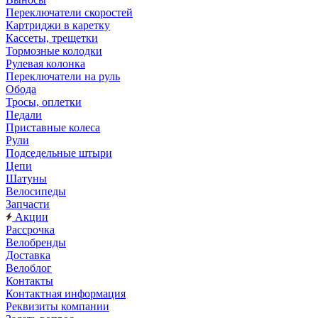
Переключатели скоростей
Картриджи в каретку
Кассеты, трещетки
Тормозные колодки
Рулевая колонка
Переключатели на руль
Обода
Тросы, оплетки
Педали
Приставные колеса
Рули
Подседельные штыри
Цепи
Шатуны
Велосипеды
Запчасти
Акции
Рассрочка
Велобренды
Доставка
Велоблог
Контакты
Контактная информация
Реквизиты компании