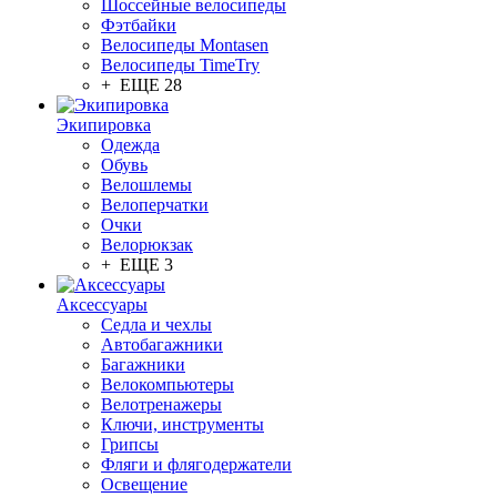
Шоссейные велосипеды
Фэтбайки
Велосипеды Montasen
Велосипеды TimeTry
+ ЕЩЕ 28
Экипировка
Одежда
Обувь
Велошлемы
Велоперчатки
Очки
Велорюкзак
+ ЕЩЕ 3
Аксессуары
Седла и чехлы
Автобагажники
Багажники
Велокомпьютеры
Велотренажеры
Ключи, инструменты
Грипсы
Фляги и флягодержатели
Освещение