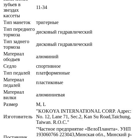
зубьев в
11-34
звездах
кассеты
Тип манеток
тригерные
Тип переднего
дисковый гидравлический
тормоза
Тип заднего
дисковый гидравлический
тормоза
Материал
алюминий
ободьев
Седло
спортивное
Тип педалей
платформенные
Материал
пластиковые
педалей
Материал
алюминиевая
вилки
Размер
M, L
"KOKOYA INTERNATIONAL CORP. Адрес:
Изготовитель
No. 12, Lane 71, Sec.2, Kan Su Road,Taichung,
Taiwan. R.O.C."
"Частное предприятие «ВелоПланета». УНП
193060766 223043,Минская обл., Минский р-
Поставщик