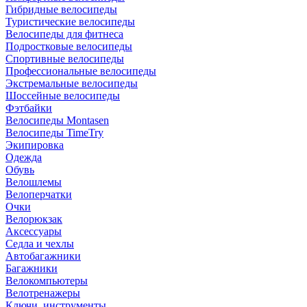
Гибридные велосипеды
Туристические велосипеды
Велосипеды для фитнеса
Подростковые велосипеды
Спортивные велосипеды
Профессиональные велосипеды
Экстремальные велосипеды
Шоссейные велосипеды
Фэтбайки
Велосипеды Montasen
Велосипеды TimeTry
Экипировка
Одежда
Обувь
Велошлемы
Велоперчатки
Очки
Велорюкзак
Аксессуары
Седла и чехлы
Автобагажники
Багажники
Велокомпьютеры
Велотренажеры
Ключи, инструменты