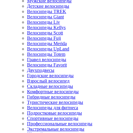
Мужские велосипеды
Детские велосипеды
Велосипеды TREK
Велосипеды Giant
Велосипеды Liv
Велосипеды Kellys
Велосипеды Scott
Велосипеды Fuji
Велосипеды Merida
Велосипеды UpLand
Велосипеды Totem
Гравел велосипеды
Велосипеды Favorit
Двухподвесы
Городские велосипеды
Взрослый велосипед
Складные велосипеды
Комфортные велосипеды
Гибридные велосипеды
Туристические велосипеды
Велосипеды для фитнеса
Подростковые велосипеды
Спортивные велосипеды
Профессиональные велосипеды
Экстремальные велосипеды