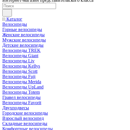
Интернет-магазин представительского класса
Каталог
Велосипеды
Горные велосипеды
Женские велосипеды
Мужские велосипеды
Детские велосипеды
Велосипеды TREK
Велосипеды Giant
Велосипеды Liv
Велосипеды Kellys
Велосипеды Scott
Велосипеды Fuji
Велосипеды Merida
Велосипеды UpLand
Велосипеды Totem
Гравел велосипеды
Велосипеды Favorit
Двухподвесы
Городские велосипеды
Взрослый велосипед
Складные велосипеды
Комфортные велосипеды