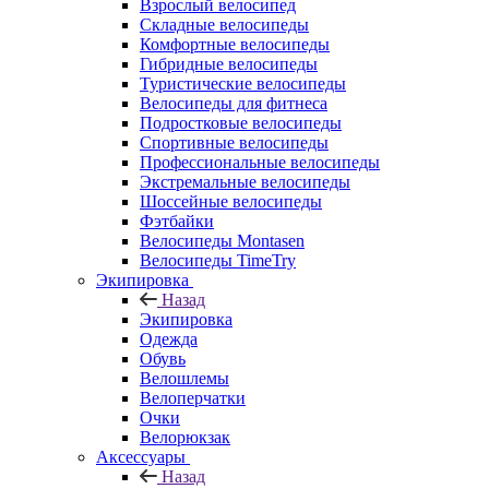
Взрослый велосипед
Складные велосипеды
Комфортные велосипеды
Гибридные велосипеды
Туристические велосипеды
Велосипеды для фитнеса
Подростковые велосипеды
Спортивные велосипеды
Профессиональные велосипеды
Экстремальные велосипеды
Шоссейные велосипеды
Фэтбайки
Велосипеды Montasen
Велосипеды TimeTry
Экипировка
Назад
Экипировка
Одежда
Обувь
Велошлемы
Велоперчатки
Очки
Велорюкзак
Аксессуары
Назад