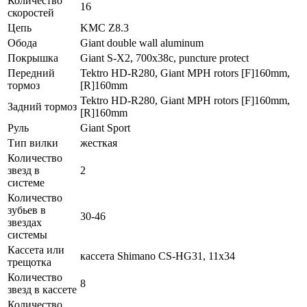
Количество
16
скоростей
Цепь
KMC Z8.3
Обода
Giant double wall aluminum
Покрышка
Giant S-X2, 700x38c, puncture protect
Передний
Tektro HD-R280, Giant MPH rotors [F]160mm,
тормоз
[R]160mm
Tektro HD-R280, Giant MPH rotors [F]160mm,
Задний тормоз
[R]160mm
Руль
Giant Sport
Тип вилки
жесткая
Количество
звезд в
2
системе
Количество
зубьев в
30-46
звездах
системы
Кассета или
кассета Shimano CS-HG31, 11x34
трещотка
Количество
8
звезд в кассете
Количество