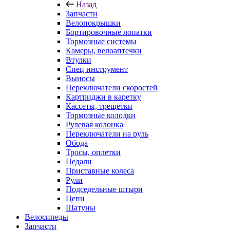
Назад
Запчасти
Велопокрышки
Бортировочные лопатки
Тормозные системы
Камеры, велоаптечки
Втулки
Спец инструмент
Выносы
Переключатели скоростей
Картриджи в каретку
Кассеты, трещетки
Тормозные колодки
Рулевая колонка
Переключатели на руль
Обода
Тросы, оплетки
Педали
Приставные колеса
Рули
Подседельные штыри
Цепи
Шатуны
Велосипеды
Запчасти