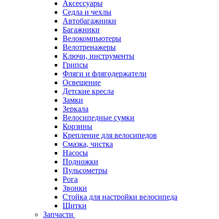
Аксессуары
Седла и чехлы
Автобагажники
Багажники
Велокомпьютеры
Велотренажеры
Ключи, инструменты
Грипсы
Фляги и флягодержатели
Освещение
Детские кресла
Замки
Зеркала
Велосипедные сумки
Корзины
Крепление для велосипедов
Смазка, чистка
Насосы
Подножки
Пульсометры
Рога
Звонки
Стойка для настройки велосипеда
Щитки
Запчасти