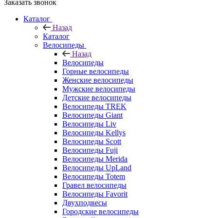
Заказать звонок
Каталог
Назад
Каталог
Велосипеды
Назад
Велосипеды
Горные велосипеды
Женские велосипеды
Мужские велосипеды
Детские велосипеды
Велосипеды TREK
Велосипеды Giant
Велосипеды Liv
Велосипеды Kellys
Велосипеды Scott
Велосипеды Fuji
Велосипеды Merida
Велосипеды UpLand
Велосипеды Totem
Гравел велосипеды
Велосипеды Favorit
Двухподвесы
Городские велосипеды