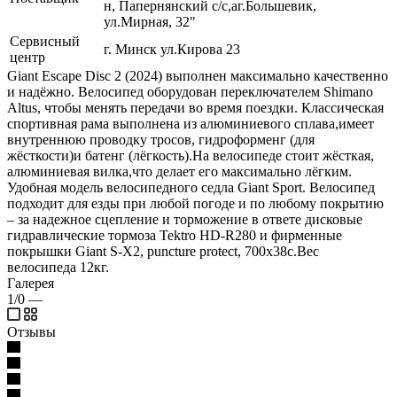
н, Папернянский с/с,аг.Большевик,
ул.Мирная, 32"
Сервисный
г. Минск ул.Кирова 23
центр
Giant Escape Disc 2 (2024) выполнен максимально качественно
и надёжно. Велосипед оборудован переключателем Shimano
Altus, чтобы менять передачи во время поездки. Классическая
спортивная рама выполнена из алюминиевого сплава,имеет
внутреннюю проводку тросов, гидроформенг (для
жёсткости)и батенг (лёгкость).На велосипеде стоит жёсткая,
алюминиевая вилка,что делает его максимально лёгким.
Удобная модель велосипедного седла Giant Sport. Велосипед
подходит для езды при любой погоде и по любому покрытию
– за надежное сцепление и торможение в ответе дисковые
гидравлические тормоза Tektro HD-R280 и фирменные
покрышки Giant S-X2, puncture protect, 700x38c.Вес
велосипеда 12кг.
Галерея
1/0
—
Отзывы