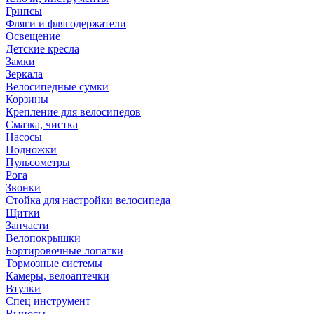
Грипсы
Фляги и флягодержатели
Освещение
Детские кресла
Замки
Зеркала
Велосипедные сумки
Корзины
Крепление для велосипедов
Смазка, чистка
Насосы
Подножки
Пульсометры
Рога
Звонки
Стойка для настройки велосипеда
Щитки
Запчасти
Велопокрышки
Бортировочные лопатки
Тормозные системы
Камеры, велоаптечки
Втулки
Спец инструмент
Выносы