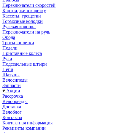
Переключатели скоростей
Картриджи в каретку
Кассеты, трещетки
Тормозные колодки
Рулевая колонка
Переключатели на руль
Обода
Тросы, оплетки
Педали
Приставные колеса
Рули
Подседельные штыри
Цепи
Шатуны
Велосипеды
Запчасти
Акции
Рассрочка
Велобренды
Доставка
Велоблог
Контакты
Контактная информация
Реквизиты компании