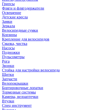
Грипсы
Фляги и флягодержатели
Освещение
Детские кресла
Замки
Зеркала
Велосипедные сумки
Корзины
Крепление для велосипедов
Смазка, чистка
Насосы
Подножки
Пульсометры
Рога
Звонки
Стойка для настройки велосипеда
Щитки
Запчасти
Велопокрышки
Бортировочные лопатки
Тормозные системы
Камеры, велоаптечки
Втулки
Спец инструмент
Выносы