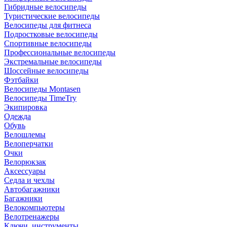
Гибридные велосипеды
Туристические велосипеды
Велосипеды для фитнеса
Подростковые велосипеды
Спортивные велосипеды
Профессиональные велосипеды
Экстремальные велосипеды
Шоссейные велосипеды
Фэтбайки
Велосипеды Montasen
Велосипеды TimeTry
Экипировка
Одежда
Обувь
Велошлемы
Велоперчатки
Очки
Велорюкзак
Аксессуары
Седла и чехлы
Автобагажники
Багажники
Велокомпьютеры
Велотренажеры
Ключи, инструменты