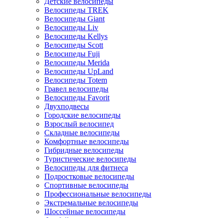
Детские велосипеды
Велосипеды TREK
Велосипеды Giant
Велосипеды Liv
Велосипеды Kellys
Велосипеды Scott
Велосипеды Fuji
Велосипеды Merida
Велосипеды UpLand
Велосипеды Totem
Гравел велосипеды
Велосипеды Favorit
Двухподвесы
Городские велосипеды
Взрослый велосипед
Складные велосипеды
Комфортные велосипеды
Гибридные велосипеды
Туристические велосипеды
Велосипеды для фитнеса
Подростковые велосипеды
Спортивные велосипеды
Профессиональные велосипеды
Экстремальные велосипеды
Шоссейные велосипеды