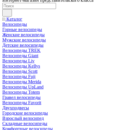
Интернет-магазин представительского класса
Каталог
Велосипеды
Горные велосипеды
Женские велосипеды
Мужские велосипеды
Детские велосипеды
Велосипеды TREK
Велосипеды Giant
Велосипеды Liv
Велосипеды Kellys
Велосипеды Scott
Велосипеды Fuji
Велосипеды Merida
Велосипеды UpLand
Велосипеды Totem
Гравел велосипеды
Велосипеды Favorit
Двухподвесы
Городские велосипеды
Взрослый велосипед
Складные велосипеды
Комфортные велосипеды