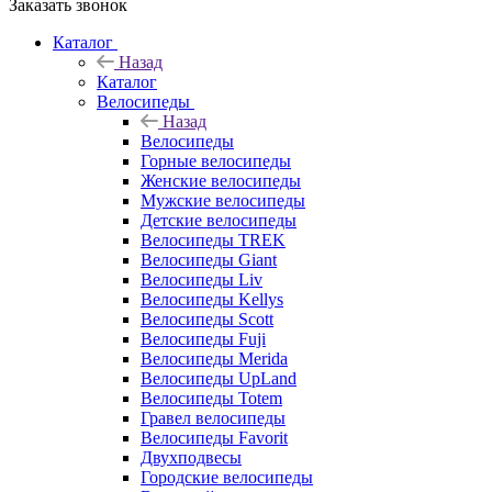
Заказать звонок
Каталог
Назад
Каталог
Велосипеды
Назад
Велосипеды
Горные велосипеды
Женские велосипеды
Мужские велосипеды
Детские велосипеды
Велосипеды TREK
Велосипеды Giant
Велосипеды Liv
Велосипеды Kellys
Велосипеды Scott
Велосипеды Fuji
Велосипеды Merida
Велосипеды UpLand
Велосипеды Totem
Гравел велосипеды
Велосипеды Favorit
Двухподвесы
Городские велосипеды