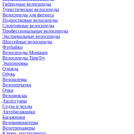
Гибридные велосипеды
Туристические велосипеды
Велосипеды для фитнеса
Подростковые велосипеды
Спортивные велосипеды
Профессиональные велосипеды
Экстремальные велосипеды
Шоссейные велосипеды
Фэтбайки
Велосипеды Montasen
Велосипеды TimeTry
Экипировка
Одежда
Обувь
Велошлемы
Велоперчатки
Очки
Велорюкзак
Аксессуары
Седла и чехлы
Автобагажники
Багажники
Велокомпьютеры
Велотренажеры
Ключи, инструменты