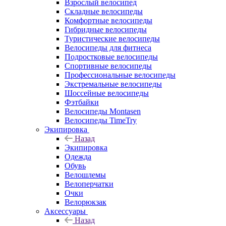
Взрослый велосипед
Складные велосипеды
Комфортные велосипеды
Гибридные велосипеды
Туристические велосипеды
Велосипеды для фитнеса
Подростковые велосипеды
Спортивные велосипеды
Профессиональные велосипеды
Экстремальные велосипеды
Шоссейные велосипеды
Фэтбайки
Велосипеды Montasen
Велосипеды TimeTry
Экипировка
Назад
Экипировка
Одежда
Обувь
Велошлемы
Велоперчатки
Очки
Велорюкзак
Аксессуары
Назад