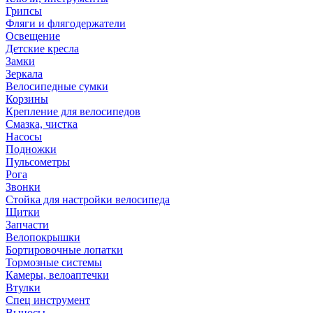
Грипсы
Фляги и флягодержатели
Освещение
Детские кресла
Замки
Зеркала
Велосипедные сумки
Корзины
Крепление для велосипедов
Смазка, чистка
Насосы
Подножки
Пульсометры
Рога
Звонки
Стойка для настройки велосипеда
Щитки
Запчасти
Велопокрышки
Бортировочные лопатки
Тормозные системы
Камеры, велоаптечки
Втулки
Спец инструмент
Выносы