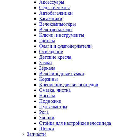
Аксессуары
Седла и чехлы
Автобагажники
Багажники
Велокомпьютеры
Велотренажеры
Ключи, инструменты
Грипсы
Фляги и флягодержатели
Освещение
Детские кресла
Замки
Зеркала
Велосипедные сумки
Корзины
Крепление для велосипедов
Смазка, чистка
Насосы
Подножки
Пульсометры
Рога
Звонки
Стойка для настройки велосипеда
Щитки
Запчасти