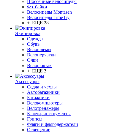
Шоссейные велосипеды
Фэтбайки
Велосипеды Montasen
Велосипеды TimeTry
+ ЕЩЕ 28
Экипировка
Одежда
Обувь
Велошлемы
Велоперчатки
Очки
Велорюкзак
+ ЕЩЕ 3
Аксессуары
Седла и чехлы
Автобагажники
Багажники
Велокомпьютеры
Велотренажеры
Ключи, инструменты
Грипсы
Фляги и флягодержатели
Освещение