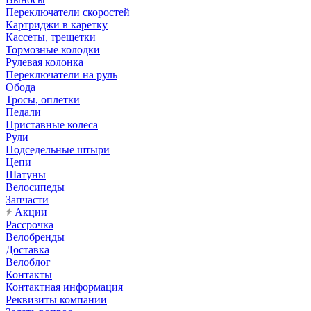
Переключатели скоростей
Картриджи в каретку
Кассеты, трещетки
Тормозные колодки
Рулевая колонка
Переключатели на руль
Обода
Тросы, оплетки
Педали
Приставные колеса
Рули
Подседельные штыри
Цепи
Шатуны
Велосипеды
Запчасти
Акции
Рассрочка
Велобренды
Доставка
Велоблог
Контакты
Контактная информация
Реквизиты компании