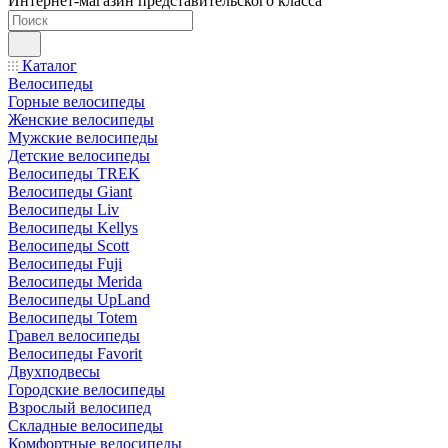
Интернет-магазин представительского класса
Каталог
Велосипеды
Горные велосипеды
Женские велосипеды
Мужские велосипеды
Детские велосипеды
Велосипеды TREK
Велосипеды Giant
Велосипеды Liv
Велосипеды Kellys
Велосипеды Scott
Велосипеды Fuji
Велосипеды Merida
Велосипеды UpLand
Велосипеды Totem
Гравел велосипеды
Велосипеды Favorit
Двухподвесы
Городские велосипеды
Взрослый велосипед
Складные велосипеды
Комфортные велосипеды