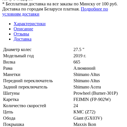
* Бесплатная доставка на все заказы по Минску от 100 руб.
Доставка по городам Беларуси платная.
Подробнее по
условиям доставки
Характеристики
Описание
Отзывы
Доставка
Диаметр колес
27.5 "
Модельный год
2019 г.
Вилка
665
Рама
Алюминий
Манетки
Shimano Altus
Передний переключатель
Shimano Altus
Задний переключатель
Shimano Acera
Шатуны
Prowheel (Burner-301P)
Каретка
FEIMIN (FP-902W)
Количество скоростей
24
Цепь
KMC (Z72)
Обода
Giant (GX03V)
Покрышка
Maxxis Ikon