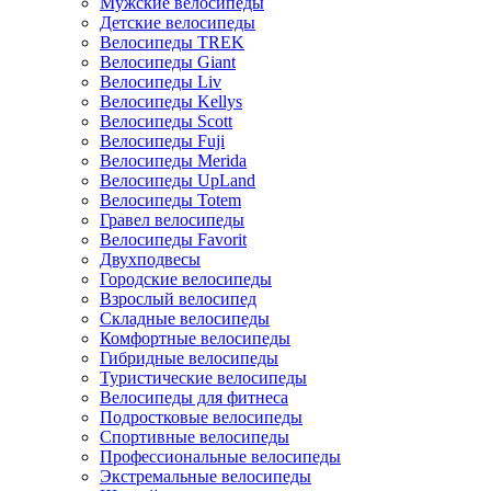
Мужские велосипеды
Детские велосипеды
Велосипеды TREK
Велосипеды Giant
Велосипеды Liv
Велосипеды Kellys
Велосипеды Scott
Велосипеды Fuji
Велосипеды Merida
Велосипеды UpLand
Велосипеды Totem
Гравел велосипеды
Велосипеды Favorit
Двухподвесы
Городские велосипеды
Взрослый велосипед
Складные велосипеды
Комфортные велосипеды
Гибридные велосипеды
Туристические велосипеды
Велосипеды для фитнеса
Подростковые велосипеды
Спортивные велосипеды
Профессиональные велосипеды
Экстремальные велосипеды