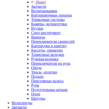
Назад
Запчасти
Велопокрышки
Бортировочные лопатки
Тормозные системы
Камеры, велоаптечки
Втулки
Спец инструмент
Выносы
Переключатели скоростей
Картриджи в каретку
Кассеты, трещетки
Тормозные колодки
Рулевая колонка
Переключатели на руль
Обода
Тросы, оплетки
Педали
Приставные колеса
Рули
Подседельные штыри
Цепи
Шатуны
Велосипеды
Запчасти