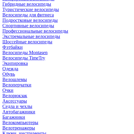
Гибридные велосипеды
Туристические велосипеды
Велосипеды для фитнеса
Подростковые велосипеды
Спортивные велосипеды
Профессиональные велосипеды
Экстремальные велосипеды
Шоссейные велосипеды
Фэтбайки
Велосипеды Montasen
Велосипеды TimeTry
Экипировка
Одежда
Обувь
Велошлемы
Велоперчатки
Очки
Велорюкзак
Аксессуары
Седла и чехлы
Автобагажники
Багажники
Велокомпьютеры
Велотренажеры
Ключи, инструменты