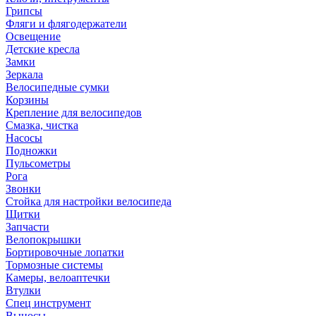
Грипсы
Фляги и флягодержатели
Освещение
Детские кресла
Замки
Зеркала
Велосипедные сумки
Корзины
Крепление для велосипедов
Смазка, чистка
Насосы
Подножки
Пульсометры
Рога
Звонки
Стойка для настройки велосипеда
Щитки
Запчасти
Велопокрышки
Бортировочные лопатки
Тормозные системы
Камеры, велоаптечки
Втулки
Спец инструмент
Выносы