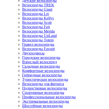
Детские велосипеды
Велосипеды TREK
Велосипеды Giant
Велосипеды Liv
Велосипеды Kellys
Велосипеды Scott
Велосипеды Fuji
Велосипеды Merida
Велосипеды UpLand
Велосипеды Totem
Гравел велосипеды
Велосипеды Favorit
Двухподвесы
Городские велосипеды
Взрослый велосипед
Складные велосипеды
Комфортные велосипеды
Гибридные велосипеды
Туристические велосипеды
Велосипеды для фитнеса
Подростковые велосипеды
Спортивные велосипеды
Профессиональные велосипеды
Экстремальные велосипеды
Шоссейные велосипеды