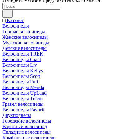
Интернет-магазин представительского класса
Каталог
Велосипеды
Горные велосипеды
Женские велосипеды
Мужские велосипеды
Детские велосипеды
Велосипеды TREK
Велосипеды Giant
Велосипеды Liv
Велосипеды Kellys
Велосипеды Scott
Велосипеды Fuji
Велосипеды Merida
Велосипеды UpLand
Велосипеды Totem
Гравел велосипеды
Велосипеды Favorit
Двухподвесы
Городские велосипеды
Взрослый велосипед
Складные велосипеды
Комфортные велосипеды