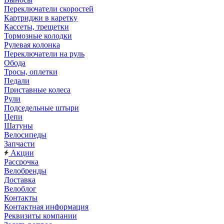
Переключатели скоростей
Картриджи в каретку
Кассеты, трещетки
Тормозные колодки
Рулевая колонка
Переключатели на руль
Обода
Тросы, оплетки
Педали
Приставные колеса
Рули
Подседельные штыри
Цепи
Шатуны
Велосипеды
Запчасти
Акции
Рассрочка
Велобренды
Доставка
Велоблог
Контакты
Контактная информация
Реквизиты компании