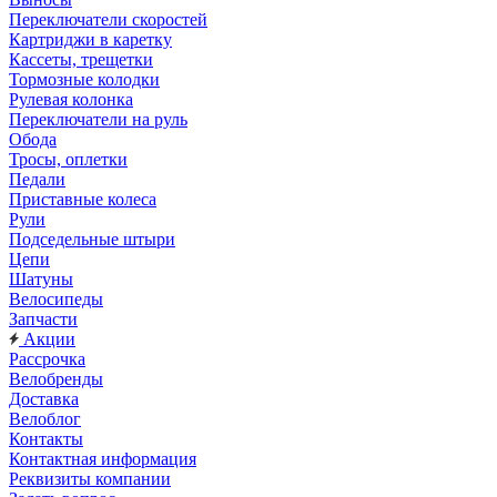
Переключатели скоростей
Картриджи в каретку
Кассеты, трещетки
Тормозные колодки
Рулевая колонка
Переключатели на руль
Обода
Тросы, оплетки
Педали
Приставные колеса
Рули
Подседельные штыри
Цепи
Шатуны
Велосипеды
Запчасти
Акции
Рассрочка
Велобренды
Доставка
Велоблог
Контакты
Контактная информация
Реквизиты компании