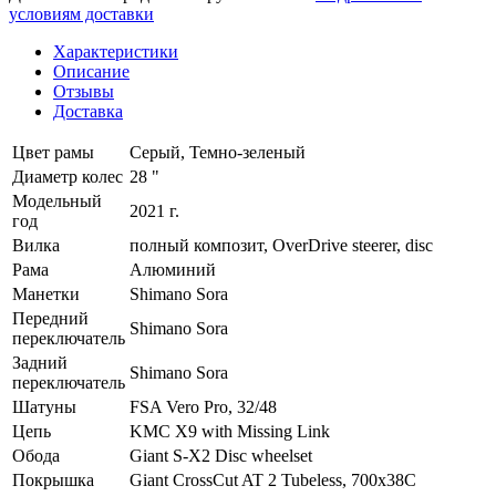
условиям доставки
Характеристики
Описание
Отзывы
Доставка
Цвет рамы
Серый, Темно-зеленый
Диаметр колес
28 "
Модельный
2021 г.
год
Вилка
полный композит, OverDrive steerer, disc
Рама
Алюминий
Манетки
Shimano Sora
Передний
Shimano Sora
переключатель
Задний
Shimano Sora
переключатель
Шатуны
FSA Vero Pro, 32/48
Цепь
KMC X9 with Missing Link
Обода
Giant S-X2 Disc wheelset
Покрышка
Giant CrossCut AT 2 Tubeless, 700x38C