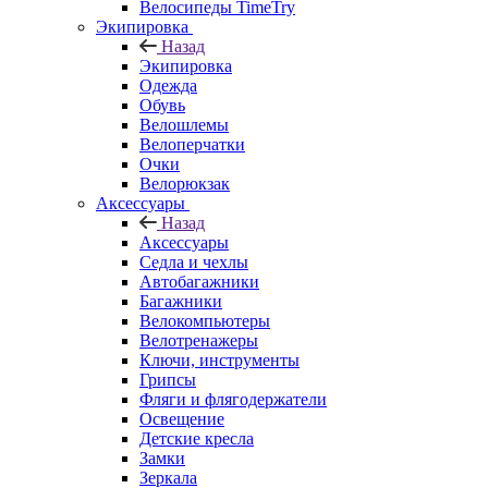
Велосипеды TimeTry
Экипировка
Назад
Экипировка
Одежда
Обувь
Велошлемы
Велоперчатки
Очки
Велорюкзак
Аксессуары
Назад
Аксессуары
Седла и чехлы
Автобагажники
Багажники
Велокомпьютеры
Велотренажеры
Ключи, инструменты
Грипсы
Фляги и флягодержатели
Освещение
Детские кресла
Замки
Зеркала