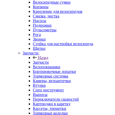
Велосипедные сумки
Корзины
Крепление для велосипедов
Смазка, чистка
Насосы
Подножки
Пульсометры
Рога
Звонки
Стойка для настройки велосипеда
Щитки
Запчасти
Назад
Запчасти
Велопокрышки
Бортировочные лопатки
Тормозные системы
Камеры, велоаптечки
Втулки
Спец инструмент
Выносы
Переключатели скоростей
Картриджи в каретку
Кассеты, трещетки
Тормозные колодки