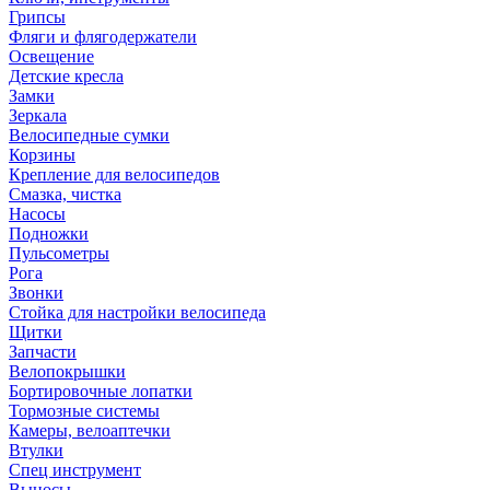
Грипсы
Фляги и флягодержатели
Освещение
Детские кресла
Замки
Зеркала
Велосипедные сумки
Корзины
Крепление для велосипедов
Смазка, чистка
Насосы
Подножки
Пульсометры
Рога
Звонки
Стойка для настройки велосипеда
Щитки
Запчасти
Велопокрышки
Бортировочные лопатки
Тормозные системы
Камеры, велоаптечки
Втулки
Спец инструмент
Выносы