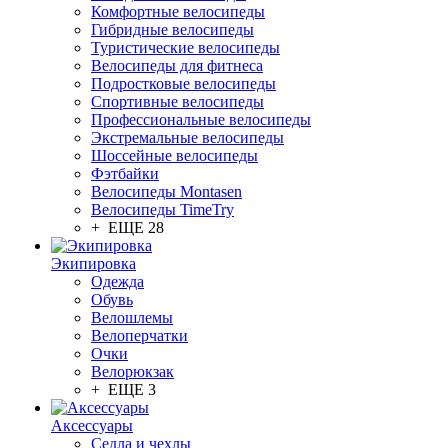
Комфортные велосипеды
Гибридные велосипеды
Туристические велосипеды
Велосипеды для фитнеса
Подростковые велосипеды
Спортивные велосипеды
Профессиональные велосипеды
Экстремальные велосипеды
Шоссейные велосипеды
Фэтбайки
Велосипеды Montasen
Велосипеды TimeTry
+ ЕЩЕ 28
Экипировка
Одежда
Обувь
Велошлемы
Велоперчатки
Очки
Велорюкзак
+ ЕЩЕ 3
Аксессуары
Седла и чехлы