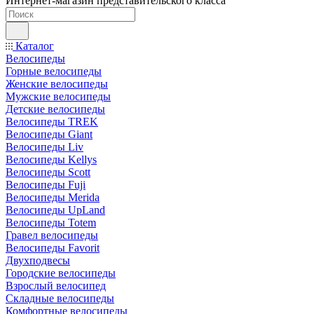
Интернет-магазин представительского класса
Каталог
Велосипеды
Горные велосипеды
Женские велосипеды
Мужские велосипеды
Детские велосипеды
Велосипеды TREK
Велосипеды Giant
Велосипеды Liv
Велосипеды Kellys
Велосипеды Scott
Велосипеды Fuji
Велосипеды Merida
Велосипеды UpLand
Велосипеды Totem
Гравел велосипеды
Велосипеды Favorit
Двухподвесы
Городские велосипеды
Взрослый велосипед
Складные велосипеды
Комфортные велосипеды