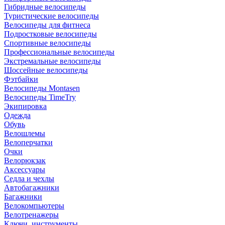
Гибридные велосипеды
Туристические велосипеды
Велосипеды для фитнеса
Подростковые велосипеды
Спортивные велосипеды
Профессиональные велосипеды
Экстремальные велосипеды
Шоссейные велосипеды
Фэтбайки
Велосипеды Montasen
Велосипеды TimeTry
Экипировка
Одежда
Обувь
Велошлемы
Велоперчатки
Очки
Велорюкзак
Аксессуары
Седла и чехлы
Автобагажники
Багажники
Велокомпьютеры
Велотренажеры
Ключи, инструменты