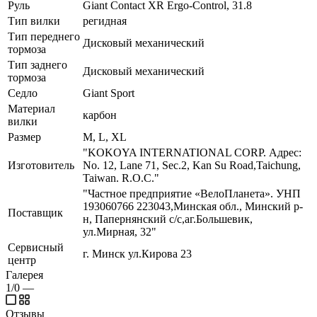
Руль
Giant Contact XR Ergo-Control, 31.8
Тип вилки
регидная
Тип переднего
Дисковый механический
тормоза
Тип заднего
Дисковый механический
тормоза
Седло
Giant Sport
Материал
карбон
вилки
Размер
M, L, XL
"KOKOYA INTERNATIONAL CORP. Адрес:
Изготовитель
No. 12, Lane 71, Sec.2, Kan Su Road,Taichung,
Taiwan. R.O.C."
"Частное предприятие «ВелоПланета». УНП
193060766 223043,Минская обл., Минский р-
Поставщик
н, Папернянский с/с,аг.Большевик,
ул.Мирная, 32"
Сервисный
г. Минск ул.Кирова 23
центр
Галерея
1/0
—
Отзывы