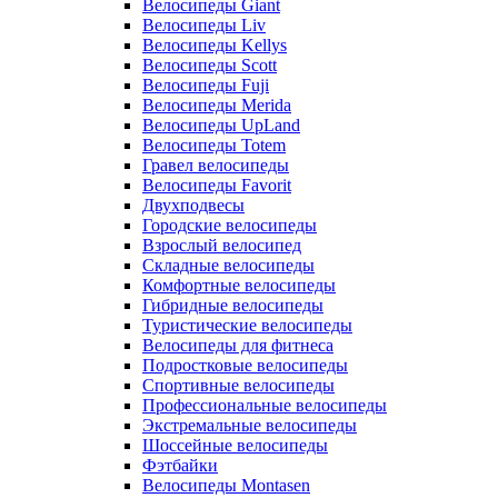
Велосипеды Giant
Велосипеды Liv
Велосипеды Kellys
Велосипеды Scott
Велосипеды Fuji
Велосипеды Merida
Велосипеды UpLand
Велосипеды Totem
Гравел велосипеды
Велосипеды Favorit
Двухподвесы
Городские велосипеды
Взрослый велосипед
Складные велосипеды
Комфортные велосипеды
Гибридные велосипеды
Туристические велосипеды
Велосипеды для фитнеса
Подростковые велосипеды
Спортивные велосипеды
Профессиональные велосипеды
Экстремальные велосипеды
Шоссейные велосипеды
Фэтбайки
Велосипеды Montasen