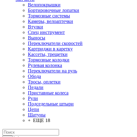
Велопокрышки
Бортировочные лопатки
Тормозные системы
Камеры, велоаптечки
Втулки
Спец инструмент
Выносы
Переключатели скоростей
Картриджи в каретку
Кассеты, трещетки
Тормозные колодки
Рулевая колонка
Переключатели на руль
Обода
Тросы, оплетки
Педали
Приставные колеса
Рули
Подседельные штыри
Цепи
Шатуны
+ ЕЩЕ 18