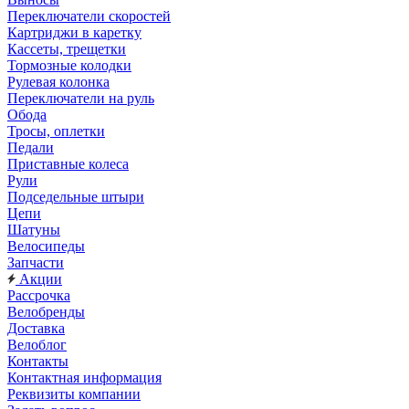
Переключатели скоростей
Картриджи в каретку
Кассеты, трещетки
Тормозные колодки
Рулевая колонка
Переключатели на руль
Обода
Тросы, оплетки
Педали
Приставные колеса
Рули
Подседельные штыри
Цепи
Шатуны
Велосипеды
Запчасти
Акции
Рассрочка
Велобренды
Доставка
Велоблог
Контакты
Контактная информация
Реквизиты компании