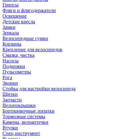
Грипсы
Фляги и флягодержатели
Освещение
Детские кресла
Замки
Зеркала
Велосипедные сумки
Корзины
Крепление для велосипедов
Смазка, чистка
Насосы
Подножки
Пульсометры
Рога
Звонки
Стойка для настройки велосипеда
Щитки
Запчасти
Велопокрышки
Бортировочные лопатки
Тормозные системы
Камеры, велоаптечки
Втулки
Спец инструмент
Выносы