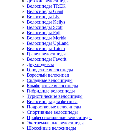
Детские велосипеды
Велосипеды TREK
Велосипеды Giant
Велосипеды Liv
Велосипеды Kellys
Велосипеды Scott
Велосипеды Fuji
Велосипеды Merida
Велосипеды UpLand
Велосипеды Totem
Гравел велосипеды
Велосипеды Favorit
Двухподвесы
Городские велосипеды
Взрослый велосипед
Складные велосипеды
Комфортные велосипеды
Гибридные велосипеды
Туристические велосипеды
Велосипеды для фитнеса
Подростковые велосипеды
Спортивные велосипеды
Профессиональные велосипеды
Экстремальные велосипеды
Шоссейные велосипеды