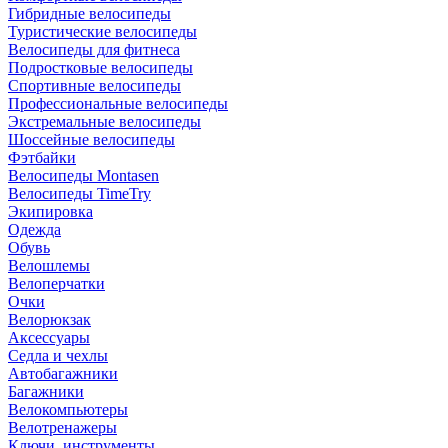
Гибридные велосипеды
Туристические велосипеды
Велосипеды для фитнеса
Подростковые велосипеды
Спортивные велосипеды
Профессиональные велосипеды
Экстремальные велосипеды
Шоссейные велосипеды
Фэтбайки
Велосипеды Montasen
Велосипеды TimeTry
Экипировка
Одежда
Обувь
Велошлемы
Велоперчатки
Очки
Велорюкзак
Аксессуары
Седла и чехлы
Автобагажники
Багажники
Велокомпьютеры
Велотренажеры
Ключи, инструменты