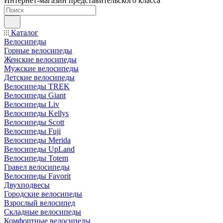
Интернет-магазин представительского класса
Каталог
Велосипеды
Горные велосипеды
Женские велосипеды
Мужские велосипеды
Детские велосипеды
Велосипеды TREK
Велосипеды Giant
Велосипеды Liv
Велосипеды Kellys
Велосипеды Scott
Велосипеды Fuji
Велосипеды Merida
Велосипеды UpLand
Велосипеды Totem
Гравел велосипеды
Велосипеды Favorit
Двухподвесы
Городские велосипеды
Взрослый велосипед
Складные велосипеды
Комфортные велосипеды