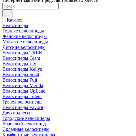
Интернет-магазин представительского класса
Каталог
Велосипеды
Горные велосипеды
Женские велосипеды
Мужские велосипеды
Детские велосипеды
Велосипеды TREK
Велосипеды Giant
Велосипеды Liv
Велосипеды Kellys
Велосипеды Scott
Велосипеды Fuji
Велосипеды Merida
Велосипеды UpLand
Велосипеды Totem
Гравел велосипеды
Велосипеды Favorit
Двухподвесы
Городские велосипеды
Взрослый велосипед
Складные велосипеды
Комфортные велосипеды