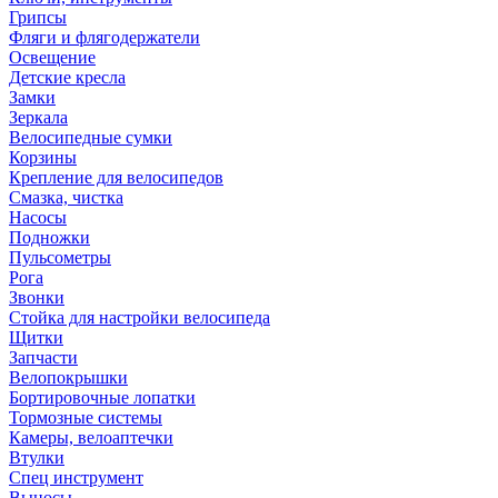
Грипсы
Фляги и флягодержатели
Освещение
Детские кресла
Замки
Зеркала
Велосипедные сумки
Корзины
Крепление для велосипедов
Смазка, чистка
Насосы
Подножки
Пульсометры
Рога
Звонки
Стойка для настройки велосипеда
Щитки
Запчасти
Велопокрышки
Бортировочные лопатки
Тормозные системы
Камеры, велоаптечки
Втулки
Спец инструмент
Выносы