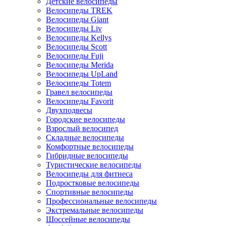
Детские велосипеды
Велосипеды TREK
Велосипеды Giant
Велосипеды Liv
Велосипеды Kellys
Велосипеды Scott
Велосипеды Fuji
Велосипеды Merida
Велосипеды UpLand
Велосипеды Totem
Гравел велосипеды
Велосипеды Favorit
Двухподвесы
Городские велосипеды
Взрослый велосипед
Складные велосипеды
Комфортные велосипеды
Гибридные велосипеды
Туристические велосипеды
Велосипеды для фитнеса
Подростковые велосипеды
Спортивные велосипеды
Профессиональные велосипеды
Экстремальные велосипеды
Шоссейные велосипеды