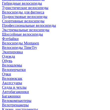
Гибридные велосипеды
Туристические велосипеды
Велосипеды для фитнеса
Подростковые велосипеды
Спортивные велосипеды
Профессиональные велосипеды
Экстремальные велосипеды
Шоссейные велосипеды
Фэтбайки
Велосипеды Montasen
Велосипеды TimeTry
Экипировка
Одежда
Обувь
Велошлемы
Велоперчатки
Очки
Велорюкзак
Аксессуары
Седла и чехлы
Автобагажники
Багажники
Велокомпьютеры
Велотренажеры
Ключи, инструменты