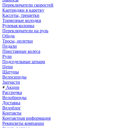
Переключатели скоростей
Картриджи в каретку
Кассеты, трещетки
Тормозные колодки
Рулевая колонка
Переключатели на руль
Обода
Тросы, оплетки
Педали
Приставные колеса
Рули
Подседельные штыри
Цепи
Шатуны
Велосипеды
Запчасти
Акции
Рассрочка
Велобренды
Доставка
Велоблог
Контакты
Контактная информация
Реквизиты компании