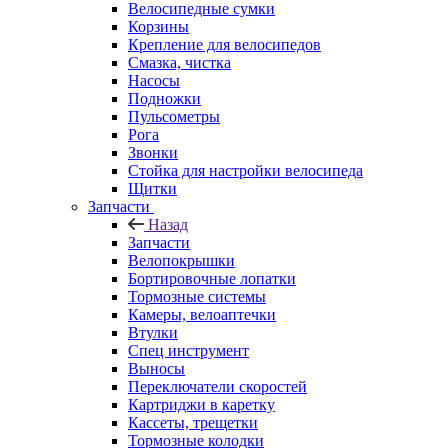
Велосипедные сумки
Корзины
Крепление для велосипедов
Смазка, чистка
Насосы
Подножки
Пульсометры
Рога
Звонки
Стойка для настройки велосипеда
Щитки
Запчасти
Назад
Запчасти
Велопокрышки
Бортировочные лопатки
Тормозные системы
Камеры, велоаптечки
Втулки
Спец инструмент
Выносы
Переключатели скоростей
Картриджи в каретку
Кассеты, трещетки
Тормозные колодки