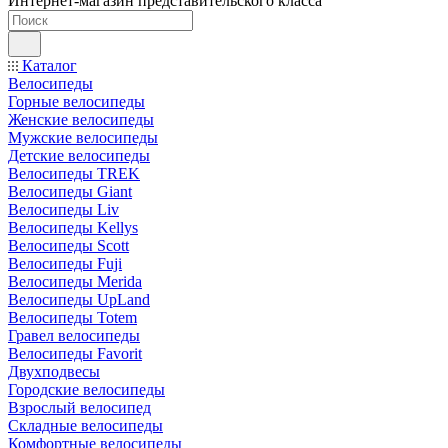
Интернет-магазин представительского класса
Каталог
Велосипеды
Горные велосипеды
Женские велосипеды
Мужские велосипеды
Детские велосипеды
Велосипеды TREK
Велосипеды Giant
Велосипеды Liv
Велосипеды Kellys
Велосипеды Scott
Велосипеды Fuji
Велосипеды Merida
Велосипеды UpLand
Велосипеды Totem
Гравел велосипеды
Велосипеды Favorit
Двухподвесы
Городские велосипеды
Взрослый велосипед
Складные велосипеды
Комфортные велосипеды