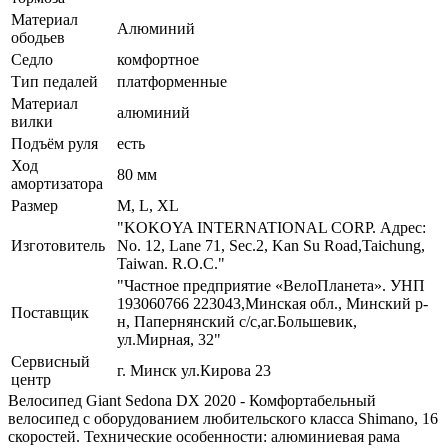
Материал
Алюминий
ободьев
Седло
комфортное
Тип педалей
платформенные
Материал
алюминий
вилки
Подъём руля
есть
Ход
80 мм
амортизатора
Размер
M, L, XL
"KOKOYA INTERNATIONAL CORP. Адрес:
Изготовитель
No. 12, Lane 71, Sec.2, Kan Su Road,Taichung,
Taiwan. R.O.C."
"Частное предприятие «ВелоПланета». УНП
193060766 223043,Минская обл., Минский р-
Поставщик
н, Папернянский с/с,аг.Большевик,
ул.Мирная, 32"
Сервисный
г. Минск ул.Кирова 23
центр
Велосипед Giant Sedona DX 2020 - Комфортабельный
велосипед с оборудованием любительского класса Shimano, 16
скоростей. Технические особенности: алюминиевая рама