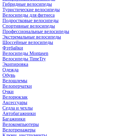
Гибридные велосипеды
Туристические велосипеды
Велосипеды для фитнеса
Подростковые велосипеды
Спортивные велосипеды
Профессиональные велосипеды
Экстремальные велосипеды
Шоссейные велосипеды
Фэтбайки
Велосипеды Montasen
Велосипеды TimeTry
Экипировка
Одежда
Обувь
Велошлемы
Велоперчатки
Очки
Велорюкзак
Аксессуары
Седла и чехлы
Автобагажники
Багажники
Велокомпьютеры
Велотренажеры
Ключи, инструменты