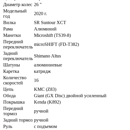
Диаметр колес
26 "
Модельный
2020 г.
год
Вилка
SR Suntour XCT
Рама
Алюминий
Манетки
Microshift (TS39-8)
Передний
microSHIFT (FD-T382)
переключатель
Задний
Shimano Altus
переключатель
Шатуны
алюминиевые
Каретка
катридж
Количество
16
скоростей
Цепь
KMC (Z83)
Обода
Giant (GX Disc) двойной усиленный
Покрышка
Kenda (K892)
Передний
ручной
тормоз
Задний тормоз
ручной
Руль
с подъемом