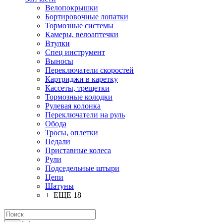
Велопокрышки
Бортировочные лопатки
Тормозные системы
Камеры, велоаптечки
Втулки
Спец инструмент
Выносы
Переключатели скоростей
Картриджи в каретку
Кассеты, трещетки
Тормозные колодки
Рулевая колонка
Переключатели на руль
Обода
Тросы, оплетки
Педали
Приставные колеса
Рули
Подседельные штыри
Цепи
Шатуны
+ ЕЩЕ 18