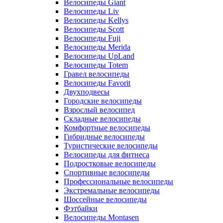
Велосипеды Giant
Велосипеды Liv
Велосипеды Kellys
Велосипеды Scott
Велосипеды Fuji
Велосипеды Merida
Велосипеды UpLand
Велосипеды Totem
Гравел велосипеды
Велосипеды Favorit
Двухподвесы
Городские велосипеды
Взрослый велосипед
Складные велосипеды
Комфортные велосипеды
Гибридные велосипеды
Туристические велосипеды
Велосипеды для фитнеса
Подростковые велосипеды
Спортивные велосипеды
Профессиональные велосипеды
Экстремальные велосипеды
Шоссейные велосипеды
Фэтбайки
Велосипеды Montasen