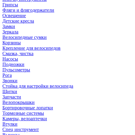
Грипсы
Фляги и флягодержатели
Освещение
Детские кресла
Замки
Зеркала
Велосипедные сумки
Корзины
Крепление для велосипедов
Смазка, чистка
Насосы
Подножки
Пульсометры
Рога
Звонки
Стойка для настройки велосипеда
Щитки
Запчасти
Велопокрышки
Бортировочные лопатки
Тормозные системы
Камеры, велоаптечки
Втулки
Спец инструмент
Выносы