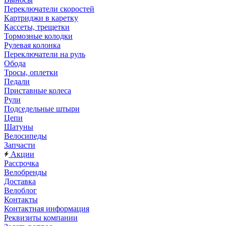
Переключатели скоростей
Картриджи в каретку
Кассеты, трещетки
Тормозные колодки
Рулевая колонка
Переключатели на руль
Обода
Тросы, оплетки
Педали
Приставные колеса
Рули
Подседельные штыри
Цепи
Шатуны
Велосипеды
Запчасти
Акции
Рассрочка
Велобренды
Доставка
Велоблог
Контакты
Контактная информация
Реквизиты компании