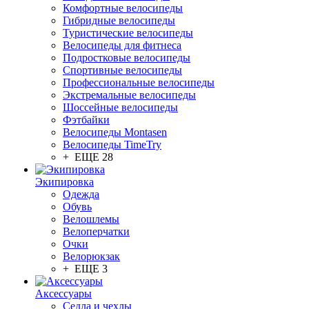
Комфортные велосипеды
Гибридные велосипеды
Туристические велосипеды
Велосипеды для фитнеса
Подростковые велосипеды
Спортивные велосипеды
Профессиональные велосипеды
Экстремальные велосипеды
Шоссейные велосипеды
Фэтбайки
Велосипеды Montasen
Велосипеды TimeTry
+ ЕЩЕ 28
Экипировка
Одежда
Обувь
Велошлемы
Велоперчатки
Очки
Велорюкзак
+ ЕЩЕ 3
Аксессуары
Седла и чехлы