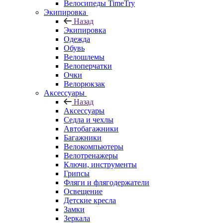
Велосипеды TimeTry
Экипировка
Назад
Экипировка
Одежда
Обувь
Велошлемы
Велоперчатки
Очки
Велорюкзак
Аксессуары
Назад
Аксессуары
Седла и чехлы
Автобагажники
Багажники
Велокомпьютеры
Велотренажеры
Ключи, инструменты
Грипсы
Фляги и флягодержатели
Освещение
Детские кресла
Замки
Зеркала