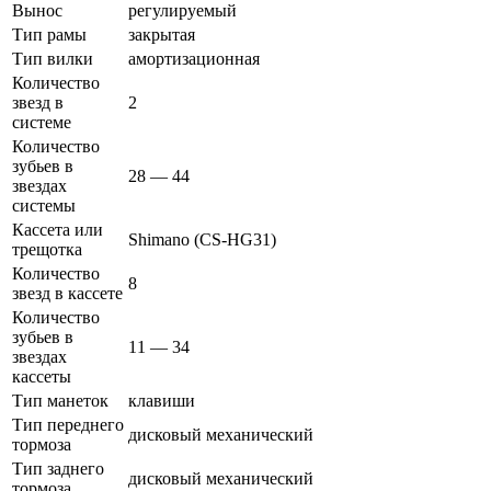
Вынос
регулируемый
Тип рамы
закрытая
Тип вилки
амортизационная
Количество
звезд в
2
системе
Количество
зубьев в
28 — 44
звездах
системы
Кассета или
Shimano (CS-HG31)
трещотка
Количество
8
звезд в кассете
Количество
зубьев в
11 — 34
звездах
кассеты
Тип манеток
клавиши
Тип переднего
дисковый механический
тормоза
Тип заднего
дисковый механический
тормоза