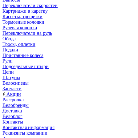
Переключатели скоростей
Картриджи в каретку
Кассеты, трещетки
Тормозные колодки
Рулевая колонка
Переключатели на руль
Обода
Тросы, оплетки
Педали
Приставные колеса
Рули
Подседельные штыри
Цепи
Шатуны
Велосипеды
Запчасти
Акции
Рассрочка
Велобренды
Доставка
Велоблог
Контакты
Контактная информация
Реквизиты компании