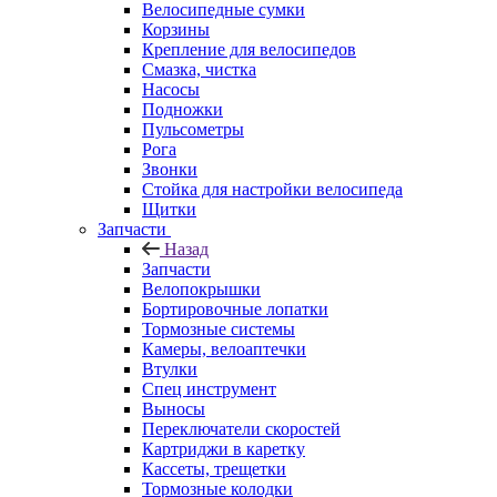
Велосипедные сумки
Корзины
Крепление для велосипедов
Смазка, чистка
Насосы
Подножки
Пульсометры
Рога
Звонки
Стойка для настройки велосипеда
Щитки
Запчасти
Назад
Запчасти
Велопокрышки
Бортировочные лопатки
Тормозные системы
Камеры, велоаптечки
Втулки
Спец инструмент
Выносы
Переключатели скоростей
Картриджи в каретку
Кассеты, трещетки
Тормозные колодки