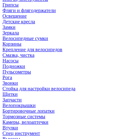
Грипсы
Фляги и флягодержатели
Освещение
Детские кресла
Замки
Зеркала
Велосипедные сумки
Корзины
Крепление для велосипедов
Смазка, чистка
Насосы
Подножки
Пульсометры
Рога
Звонки
Стойка для настройки велосипеда
Щитки
Запчасти
Велопокрышки
Бортировочные лопатки
Тормозные системы
Камеры, велоаптечки
Втулки
Спец инструмент
Выносы