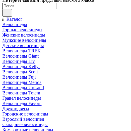
Интернет-магазин представительского класса
Каталог
Велосипеды
Горные велосипеды
Женские велосипеды
Мужские велосипеды
Детские велосипеды
Велосипеды TREK
Велосипеды Giant
Велосипеды Liv
Велосипеды Kellys
Велосипеды Scott
Велосипеды Fuji
Велосипеды Merida
Велосипеды UpLand
Велосипеды Totem
Гравел велосипеды
Велосипеды Favorit
Двухподвесы
Городские велосипеды
Взрослый велосипед
Складные велосипеды
Комфортные велосипеды