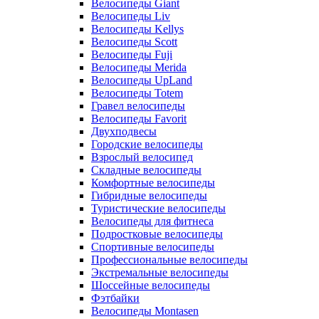
Велосипеды Giant
Велосипеды Liv
Велосипеды Kellys
Велосипеды Scott
Велосипеды Fuji
Велосипеды Merida
Велосипеды UpLand
Велосипеды Totem
Гравел велосипеды
Велосипеды Favorit
Двухподвесы
Городские велосипеды
Взрослый велосипед
Складные велосипеды
Комфортные велосипеды
Гибридные велосипеды
Туристические велосипеды
Велосипеды для фитнеса
Подростковые велосипеды
Спортивные велосипеды
Профессиональные велосипеды
Экстремальные велосипеды
Шоссейные велосипеды
Фэтбайки
Велосипеды Montasen