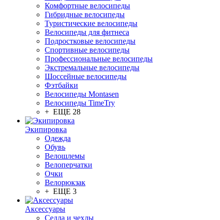
Комфортные велосипеды
Гибридные велосипеды
Туристические велосипеды
Велосипеды для фитнеса
Подростковые велосипеды
Спортивные велосипеды
Профессиональные велосипеды
Экстремальные велосипеды
Шоссейные велосипеды
Фэтбайки
Велосипеды Montasen
Велосипеды TimeTry
+ ЕЩЕ 28
Экипировка
Одежда
Обувь
Велошлемы
Велоперчатки
Очки
Велорюкзак
+ ЕЩЕ 3
Аксессуары
Седла и чехлы