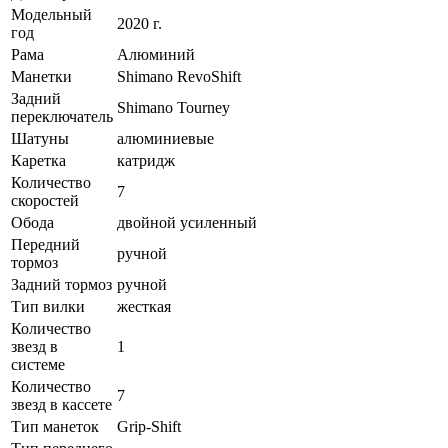
Модельный
2020 г.
год
Рама
Алюминий
Манетки
Shimano RevoShift
Задний
Shimano Tourney
переключатель
Шатуны
алюминиевые
Каретка
катридж
Количество
7
скоростей
Обода
двойной усиленный
Передний
ручной
тормоз
Задний тормоз
ручной
Тип вилки
жесткая
Количество
звезд в
1
системе
Количество
7
звезд в кассете
Тип манеток
Grip-Shift