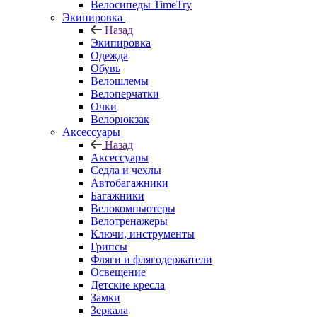
Велосипеды TimeTry
Экипировка
Назад
Экипировка
Одежда
Обувь
Велошлемы
Велоперчатки
Очки
Велорюкзак
Аксессуары
Назад
Аксессуары
Седла и чехлы
Автобагажники
Багажники
Велокомпьютеры
Велотренажеры
Ключи, инструменты
Грипсы
Фляги и флягодержатели
Освещение
Детские кресла
Замки
Зеркала