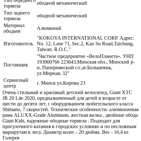
Тип переднего
ободной механический
тормоза
Тип заднего
ободной механический
тормоза
Материал
Алюминий
ободьев
"KOKOYA INTERNATIONAL CORP. Адрес:
Изготовитель
No. 12, Lane 71, Sec.2, Kan Su Road,Taichung,
Taiwan. R.O.C."
"Частное предприятие «ВелоПланета». УНП
193060766 223043,Минская обл., Минский р-
Поставщик
н, Папернянский с/с,аг.Большевик,
ул.Мирная, 32"
Сервисный
г. Минск ул.Кирова 23
центр
Очень стильный и красивый детский велосипед, Giant XTC
JR 20 Lite 2020, предназначенный для детей в возрасте от
шести до десяти лет, с оборудованием любительского класса
Shimano, 7 скоростей. Технические особенности: алюминиевая
рама ALUXX-Grade Aluminum, жесткая вилка , двойные обода
Giant Kids, надежные ободные тормоза . Подходит для
прогулочного катания в городских условиях и по несложным
маршрутам в лесу. Диаметр колес - 20 дюйма. Вес - 10,4 кг.
Галерея