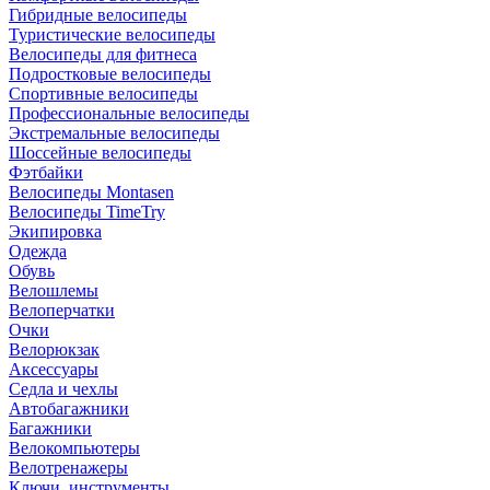
Гибридные велосипеды
Туристические велосипеды
Велосипеды для фитнеса
Подростковые велосипеды
Спортивные велосипеды
Профессиональные велосипеды
Экстремальные велосипеды
Шоссейные велосипеды
Фэтбайки
Велосипеды Montasen
Велосипеды TimeTry
Экипировка
Одежда
Обувь
Велошлемы
Велоперчатки
Очки
Велорюкзак
Аксессуары
Седла и чехлы
Автобагажники
Багажники
Велокомпьютеры
Велотренажеры
Ключи, инструменты