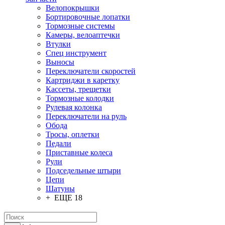
Велопокрышки
Бортировочные лопатки
Тормозные системы
Камеры, велоаптечки
Втулки
Спец инструмент
Выносы
Переключатели скоростей
Картриджи в каретку
Кассеты, трещетки
Тормозные колодки
Рулевая колонка
Переключатели на руль
Обода
Тросы, оплетки
Педали
Приставные колеса
Рули
Подседельные штыри
Цепи
Шатуны
+ ЕЩЕ 18