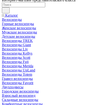
Интернет-магазин представительского класса
Каталог
Велосипеды
Горные велосипеды
Женские велосипеды
Мужские велосипеды
Детские велосипеды
Велосипеды TREK
Велосипеды Giant
Велосипеды Liv
Велосипеды Kellys
Велосипеды Scott
Велосипеды Fuji
Велосипеды Merida
Велосипеды UpLand
Велосипеды Totem
Гравел велосипеды
Велосипеды Favorit
Двухподвесы
Городские велосипеды
Взрослый велосипед
Складные велосипеды
Комфортные велосипеды