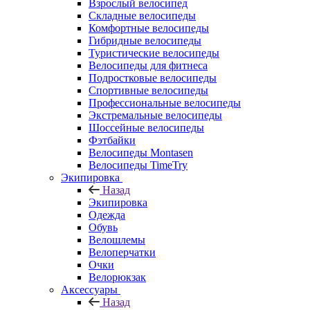
Взрослый велосипед
Складные велосипеды
Комфортные велосипеды
Гибридные велосипеды
Туристические велосипеды
Велосипеды для фитнеса
Подростковые велосипеды
Спортивные велосипеды
Профессиональные велосипеды
Экстремальные велосипеды
Шоссейные велосипеды
Фэтбайки
Велосипеды Montasen
Велосипеды TimeTry
Экипировка
Назад
Экипировка
Одежда
Обувь
Велошлемы
Велоперчатки
Очки
Велорюкзак
Аксессуары
Назад