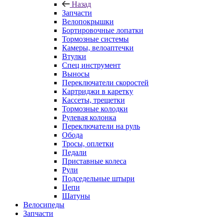
Назад
Запчасти
Велопокрышки
Бортировочные лопатки
Тормозные системы
Камеры, велоаптечки
Втулки
Спец инструмент
Выносы
Переключатели скоростей
Картриджи в каретку
Кассеты, трещетки
Тормозные колодки
Рулевая колонка
Переключатели на руль
Обода
Тросы, оплетки
Педали
Приставные колеса
Рули
Подседельные штыри
Цепи
Шатуны
Велосипеды
Запчасти