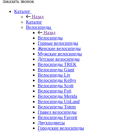
Заказать звонок
Каталог
Назад
Каталог
Велосипеды
Назад
Велосипеды
Горные велосипеды
Женские велосипеды
Мужские велосипеды
Детские велосипеды
Велосипеды TREK
Велосипеды Giant
Велосипеды Liv
Велосипеды Kellys
Велосипеды Scott
Велосипеды Fuji
Велосипеды Merida
Велосипеды UpLand
Велосипеды Totem
Гравел велосипеды
Велосипеды Favorit
Двухподвесы
Городские велосипеды