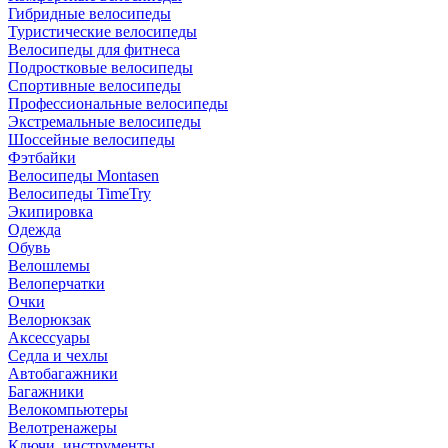
Гибридные велосипеды
Туристические велосипеды
Велосипеды для фитнеса
Подростковые велосипеды
Спортивные велосипеды
Профессиональные велосипеды
Экстремальные велосипеды
Шоссейные велосипеды
Фэтбайки
Велосипеды Montasen
Велосипеды TimeTry
Экипировка
Одежда
Обувь
Велошлемы
Велоперчатки
Очки
Велорюкзак
Аксессуары
Седла и чехлы
Автобагажники
Багажники
Велокомпьютеры
Велотренажеры
Ключи, инструменты