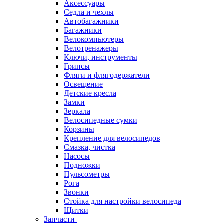
Аксессуары
Седла и чехлы
Автобагажники
Багажники
Велокомпьютеры
Велотренажеры
Ключи, инструменты
Грипсы
Фляги и флягодержатели
Освещение
Детские кресла
Замки
Зеркала
Велосипедные сумки
Корзины
Крепление для велосипедов
Смазка, чистка
Насосы
Подножки
Пульсометры
Рога
Звонки
Стойка для настройки велосипеда
Щитки
Запчасти