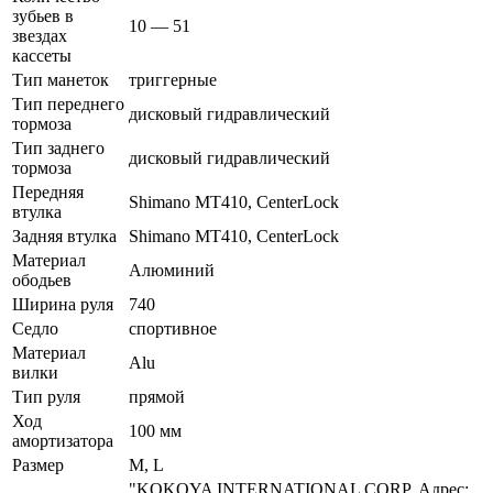
зубьев в
10 — 51
звездах
кассеты
Тип манеток
триггерные
Тип переднего
дисковый гидравлический
тормоза
Тип заднего
дисковый гидравлический
тормоза
Передняя
Shimano MT410, CenterLock
втулка
Задняя втулка
Shimano MT410, CenterLock
Материал
Алюминий
ободьев
Ширина руля
740
Седло
спортивное
Материал
Alu
вилки
Тип руля
прямой
Ход
100 мм
амортизатора
Размер
M, L
"KOKOYA INTERNATIONAL CORP. Адрес: