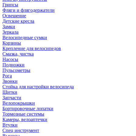
Грипсы
Фляги и флягодержатели
Освещение
Детские кресла
Замки
Зеркала
Велосипедные сумки
Корзины
Крепление для велосипедов
Смазка, чистка
Насосы
Подножки
Пульсометры
Рога
Звонки
Стойка для настройки велосипеда
Щитки
Запчасти
Велопокрышки
Бортировочные лопатки
Тормозные системы
Камеры, велоаптечки
Втулки
Спец инструмент
Выносы