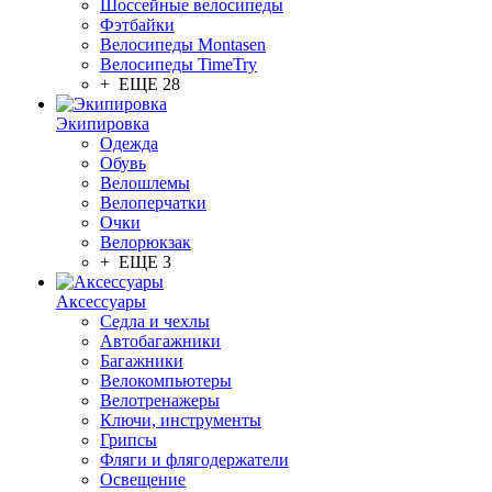
Шоссейные велосипеды
Фэтбайки
Велосипеды Montasen
Велосипеды TimeTry
+ ЕЩЕ 28
Экипировка
Одежда
Обувь
Велошлемы
Велоперчатки
Очки
Велорюкзак
+ ЕЩЕ 3
Аксессуары
Седла и чехлы
Автобагажники
Багажники
Велокомпьютеры
Велотренажеры
Ключи, инструменты
Грипсы
Фляги и флягодержатели
Освещение