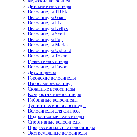
Мужские велосипеды
Детские велосипеды
Велосипеды TREK
Велосипеды Giant
Велосипеды Liv
Велосипеды Kellys
Велосипеды Scott
Велосипеды Fuji
Велосипеды Merida
Велосипеды UpLand
Велосипеды Totem
Гравел велосипеды
Велосипеды Favorit
Двухподвесы
Городские велосипеды
Взрослый велосипед
Складные велосипеды
Комфортные велосипеды
Гибридные велосипеды
Туристические велосипеды
Велосипеды для фитнеса
Подростковые велосипеды
Спортивные велосипеды
Профессиональные велосипеды
Экстремальные велосипеды