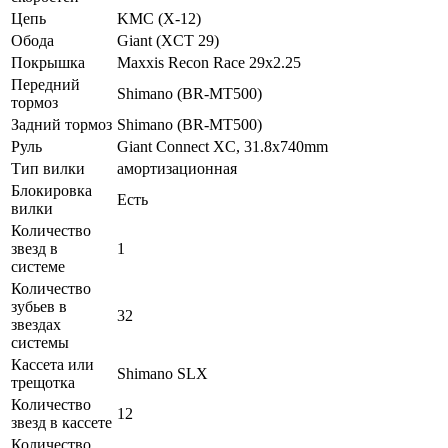
Цепь
KMC (X-12)
Обода
Giant (XCT 29)
Покрышка
Maxxis Recon Race 29x2.25
Передний
Shimano (BR-MT500)
тормоз
Задний тормоз
Shimano (BR-MT500)
Руль
Giant Connect XC, 31.8x740mm
Тип вилки
амортизационная
Блокировка
Есть
вилки
Количество
звезд в
1
системе
Количество
зубьев в
32
звездах
системы
Кассета или
Shimano SLX
трещотка
Количество
12
звезд в кассете
Количество