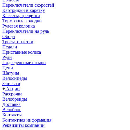
Переключатели скоростей
Картриджи в каретку
Кассеты, трещетки
Тормозные колодки
Рулевая колонка
Переключатели на руль
Обода
Тросы, оплетки
Педали
Приставные колеса
Рули
Подседельные штыри
Цепи
Шатуны
Велосипеды
Запчасти
Акции
Рассрочка
Велобренды
Доставка
Велоблог
Контакты
Контактная информация
Реквизиты компании