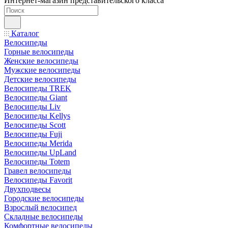
Интернет-магазин представительского класса
Каталог
Велосипеды
Горные велосипеды
Женские велосипеды
Мужские велосипеды
Детские велосипеды
Велосипеды TREK
Велосипеды Giant
Велосипеды Liv
Велосипеды Kellys
Велосипеды Scott
Велосипеды Fuji
Велосипеды Merida
Велосипеды UpLand
Велосипеды Totem
Гравел велосипеды
Велосипеды Favorit
Двухподвесы
Городские велосипеды
Взрослый велосипед
Складные велосипеды
Комфортные велосипеды