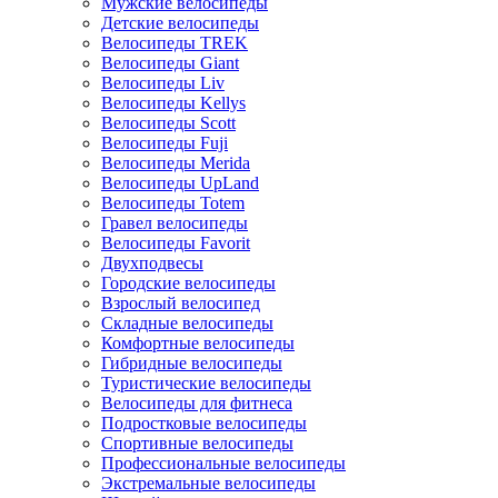
Мужские велосипеды
Детские велосипеды
Велосипеды TREK
Велосипеды Giant
Велосипеды Liv
Велосипеды Kellys
Велосипеды Scott
Велосипеды Fuji
Велосипеды Merida
Велосипеды UpLand
Велосипеды Totem
Гравел велосипеды
Велосипеды Favorit
Двухподвесы
Городские велосипеды
Взрослый велосипед
Складные велосипеды
Комфортные велосипеды
Гибридные велосипеды
Туристические велосипеды
Велосипеды для фитнеса
Подростковые велосипеды
Спортивные велосипеды
Профессиональные велосипеды
Экстремальные велосипеды