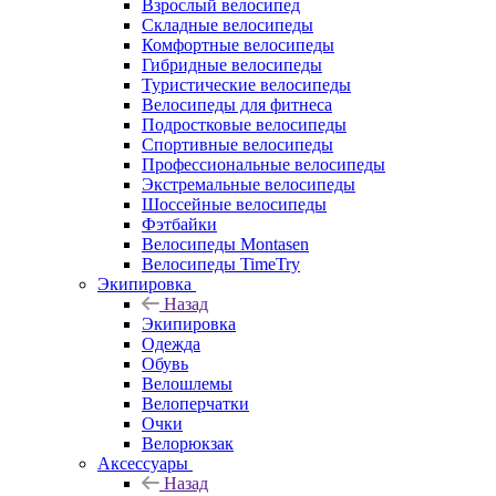
Взрослый велосипед
Складные велосипеды
Комфортные велосипеды
Гибридные велосипеды
Туристические велосипеды
Велосипеды для фитнеса
Подростковые велосипеды
Спортивные велосипеды
Профессиональные велосипеды
Экстремальные велосипеды
Шоссейные велосипеды
Фэтбайки
Велосипеды Montasen
Велосипеды TimeTry
Экипировка
Назад
Экипировка
Одежда
Обувь
Велошлемы
Велоперчатки
Очки
Велорюкзак
Аксессуары
Назад