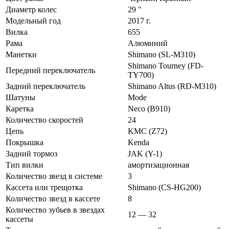
Диаметр колес
29 "
Модельный год
2017 г.
Вилка
655
Рама
Алюминий
Манетки
Shimano (SL-M310)
Shimano Tourney (FD-
Передний переключатель
TY700)
Задний переключатель
Shimano Altus (RD-M310)
Шатуны
Mode
Каретка
Neco (B910)
Количество скоростей
24
Цепь
KMC (Z72)
Покрышка
Kenda
Задний тормоз
JAK (Y-1)
Тип вилки
амортизационная
Количество звезд в системе
3
Кассета или трещотка
Shimano (CS-HG200)
Количество звезд в кассете
8
Количество зубьев в звездах
12 — 32
кассеты