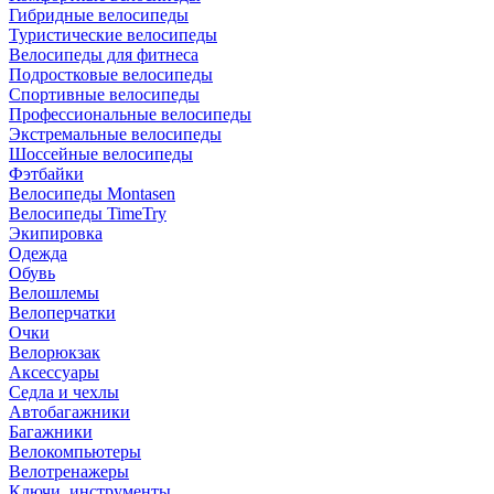
Гибридные велосипеды
Туристические велосипеды
Велосипеды для фитнеса
Подростковые велосипеды
Спортивные велосипеды
Профессиональные велосипеды
Экстремальные велосипеды
Шоссейные велосипеды
Фэтбайки
Велосипеды Montasen
Велосипеды TimeTry
Экипировка
Одежда
Обувь
Велошлемы
Велоперчатки
Очки
Велорюкзак
Аксессуары
Седла и чехлы
Автобагажники
Багажники
Велокомпьютеры
Велотренажеры
Ключи, инструменты