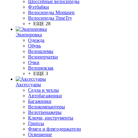
Шоссейные велосипеды
Фэтбайки
Велосипеды Montasen
Велосипеды TimeTry
+ ЕЩЕ 28
Экипировка
Одежда
Обувь
Велошлемы
Велоперчатки
Очки
Велорюкзак
+ ЕЩЕ 3
Аксессуары
Седла и чехлы
Автобагажники
Багажники
Велокомпьютеры
Велотренажеры
Ключи, инструменты
Грипсы
Фляги и флягодержатели
Освещение