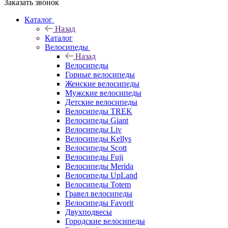
Заказать звонок
Каталог
Назад
Каталог
Велосипеды
Назад
Велосипеды
Горные велосипеды
Женские велосипеды
Мужские велосипеды
Детские велосипеды
Велосипеды TREK
Велосипеды Giant
Велосипеды Liv
Велосипеды Kellys
Велосипеды Scott
Велосипеды Fuji
Велосипеды Merida
Велосипеды UpLand
Велосипеды Totem
Гравел велосипеды
Велосипеды Favorit
Двухподвесы
Городские велосипеды