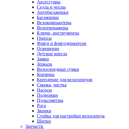
Аксессуары
Седла и чехлы
Автобагажники
Багажники
Велокомпьютеры
Велотренажеры
Ключи, инструменты
Грипсы
Фляги и флягодержатели
Освещение
Детские кресла
Замки
Зеркала
Велосипедные сумки
Корзины
Крепление для велосипедов
Смазка, чистка
Насосы
Подножки
Пульсометры
Рога
Звонки
Стойка для настройки велосипеда
Щитки
Запчасти