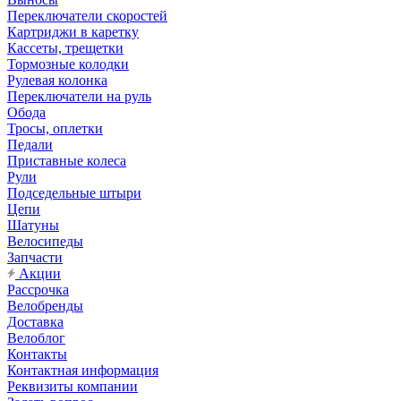
Переключатели скоростей
Картриджи в каретку
Кассеты, трещетки
Тормозные колодки
Рулевая колонка
Переключатели на руль
Обода
Тросы, оплетки
Педали
Приставные колеса
Рули
Подседельные штыри
Цепи
Шатуны
Велосипеды
Запчасти
Акции
Рассрочка
Велобренды
Доставка
Велоблог
Контакты
Контактная информация
Реквизиты компании