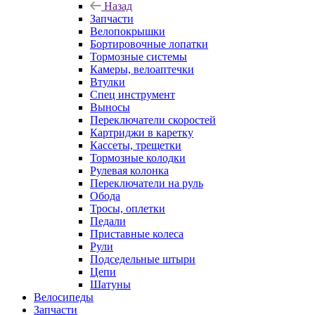
Назад
Запчасти
Велопокрышки
Бортировочные лопатки
Тормозные системы
Камеры, велоаптечки
Втулки
Спец инструмент
Выносы
Переключатели скоростей
Картриджи в каретку
Кассеты, трещетки
Тормозные колодки
Рулевая колонка
Переключатели на руль
Обода
Тросы, оплетки
Педали
Приставные колеса
Рули
Подседельные штыри
Цепи
Шатуны
Велосипеды
Запчасти