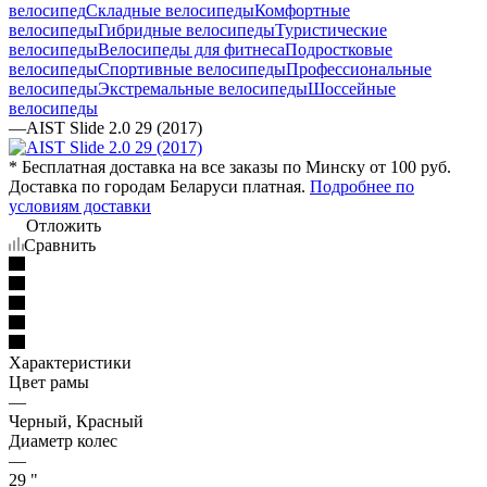
велосипед
Складные велосипеды
Комфортные
велосипеды
Гибридные велосипеды
Туристические
велосипеды
Велосипеды для фитнеса
Подростковые
велосипеды
Спортивные велосипеды
Профессиональные
велосипеды
Экстремальные велосипеды
Шоссейные
велосипеды
—
AIST Slide 2.0 29 (2017)
* Бесплатная доставка на все заказы по Минску от 100 руб.
Доставка по городам Беларуси платная.
Подробнее по
условиям доставки
Отложить
Сравнить
Характеристики
Цвет рамы
—
Черный, Красный
Диаметр колес
—
29 "