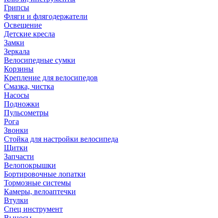
Грипсы
Фляги и флягодержатели
Освещение
Детские кресла
Замки
Зеркала
Велосипедные сумки
Корзины
Крепление для велосипедов
Смазка, чистка
Насосы
Подножки
Пульсометры
Рога
Звонки
Стойка для настройки велосипеда
Щитки
Запчасти
Велопокрышки
Бортировочные лопатки
Тормозные системы
Камеры, велоаптечки
Втулки
Спец инструмент
Выносы