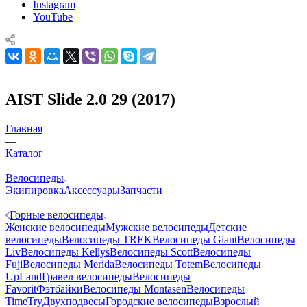
Instagram
YouTube
AIST Slide 2.0 29 (2017)
Главная
—
Каталог
—
Велосипеды
Экипировка
Аксессуары
Запчасти
—
Горные велосипеды
Женские велосипеды
Мужские велосипеды
Детские
велосипеды
Велосипеды TREK
Велосипеды Giant
Велосипеды
Liv
Велосипеды Kellys
Велосипеды Scott
Велосипеды
Fuji
Велосипеды Merida
Велосипеды Totem
Велосипеды
UpLand
Гравел велосипеды
Велосипеды
Favorit
Фэтбайки
Велосипеды Montasen
Велосипеды
TimeTry
Двухподвесы
Городские велосипеды
Взрослый