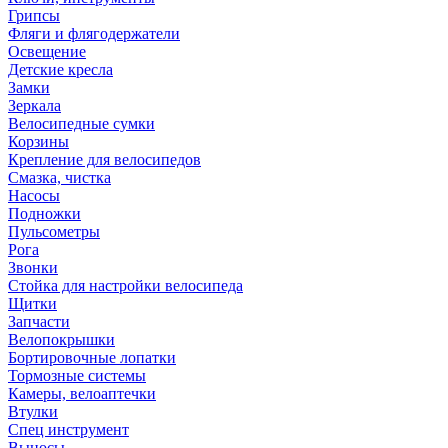
Грипсы
Фляги и флягодержатели
Освещение
Детские кресла
Замки
Зеркала
Велосипедные сумки
Корзины
Крепление для велосипедов
Смазка, чистка
Насосы
Подножки
Пульсометры
Рога
Звонки
Стойка для настройки велосипеда
Щитки
Запчасти
Велопокрышки
Бортировочные лопатки
Тормозные системы
Камеры, велоаптечки
Втулки
Спец инструмент
Выносы