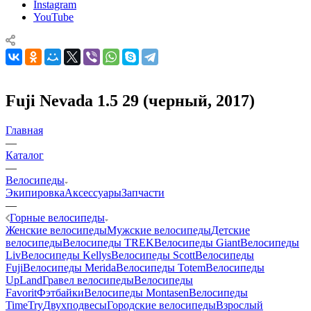
Instagram
YouTube
Fuji Nevada 1.5 29 (черный, 2017)
Главная
—
Каталог
—
Велосипеды
Экипировка
Аксессуары
Запчасти
—
Горные велосипеды
Женские велосипеды
Мужские велосипеды
Детские
велосипеды
Велосипеды TREK
Велосипеды Giant
Велосипеды
Liv
Велосипеды Kellys
Велосипеды Scott
Велосипеды
Fuji
Велосипеды Merida
Велосипеды Totem
Велосипеды
UpLand
Гравел велосипеды
Велосипеды
Favorit
Фэтбайки
Велосипеды Montasen
Велосипеды
TimeTry
Двухподвесы
Городские велосипеды
Взрослый