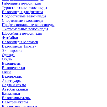
Гибридные велосипеды
Туристические велосипеды
Велосипеды для фитнеса
Подростковые велосипеды
Спортивные велосипеды
Профессиональные велосипеды
Экстремальные велосипеды
Шоссейные велосипеды
Фэтбайки
Велосипеды Montasen
Велосипеды TimeTry
Экипировка
Одежда
Обувь
Велошлемы
Велоперчатки
Очки
Велорюкзак
Аксессуары
Седла и чехлы
Автобагажники
Багажники
Велокомпьютеры
Велотренажеры
Ключи, инструменты