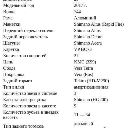
Модельный год
2017 г.
Вилка
744
Рама
Алюминий
Манетки
Shimano Altus (Rapid Fire)
Передний переключатель
Shimano Altus
Задний переключатель
Shimano Deore
Шатуны
Shimano Acera
Каретка
VP BC73
Количество скоростей
27
Цепь
KMC (Z99)
Обода
Vera Terra
Покрышка
Vera (Eos)
Задний тормоз
Tektro (HD-M290)
Тип вилки
амортизационная
Количество звезд в системе
3
Кассета или трещотка
Shimano (HG200)
Количество звезд в кассете
9
Количество зубьев в звездах
11 — 34
кассеты
дисковый
Тип заднего тормоза