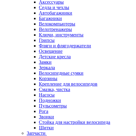
Аксессуары
Седла и чехлы
Автобагажники
Багажники
Велокомпьютеры
Велотренажеры
Ключи, инструменты
Грипсы
Фляги и флягодержатели
Освещение
Детские кресла
Замки
Зеркала
Велосипедные сумки
Корзины
Крепление для велосипедов
Смазка, чистка
Насосы
Подножки
Пульсометры
Рога
Звонки
Стойка для настройки велосипеда
Щитки
Запчасти