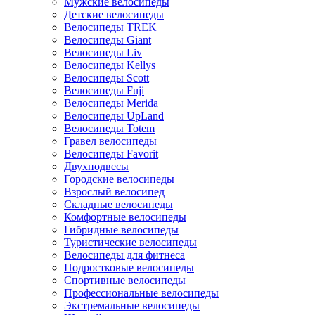
Мужские велосипеды
Детские велосипеды
Велосипеды TREK
Велосипеды Giant
Велосипеды Liv
Велосипеды Kellys
Велосипеды Scott
Велосипеды Fuji
Велосипеды Merida
Велосипеды UpLand
Велосипеды Totem
Гравел велосипеды
Велосипеды Favorit
Двухподвесы
Городские велосипеды
Взрослый велосипед
Складные велосипеды
Комфортные велосипеды
Гибридные велосипеды
Туристические велосипеды
Велосипеды для фитнеса
Подростковые велосипеды
Спортивные велосипеды
Профессиональные велосипеды
Экстремальные велосипеды