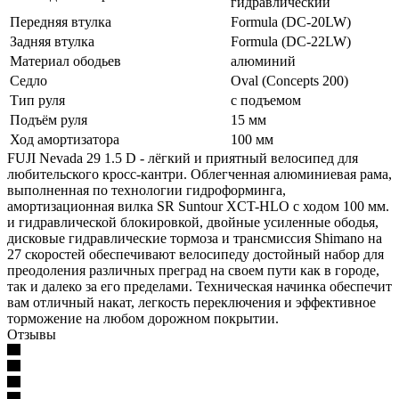
гидравлический
Передняя втулка
Formula (DC-20LW)
Задняя втулка
Formula (DC-22LW)
Материал ободьев
алюминий
Седло
Oval (Concepts 200)
Тип руля
с подъемом
Подъём руля
15 мм
Ход амортизатора
100 мм
FUJI Nevada 29 1.5 D - лёгкий и приятный велосипед для
любительского кросс-кантри. Облегченная алюминиевая рама,
выполненная по технологии гидроформинга,
амортизационная вилка SR Suntour XCT-HLO с ходом 100 мм.
и гидравлической блокировкой, двойные усиленные ободья,
дисковые гидравлические тормоза и трансмиссия Shimano на
27 скоростей обеспечивают велосипеду достойный набор для
преодоления различных преград на своем пути как в городе,
так и далеко за его пределами. Техническая начинка обеспечит
вам отличный накат, легкость переключения и эффективное
торможение на любом дорожном покрытии.
Отзывы