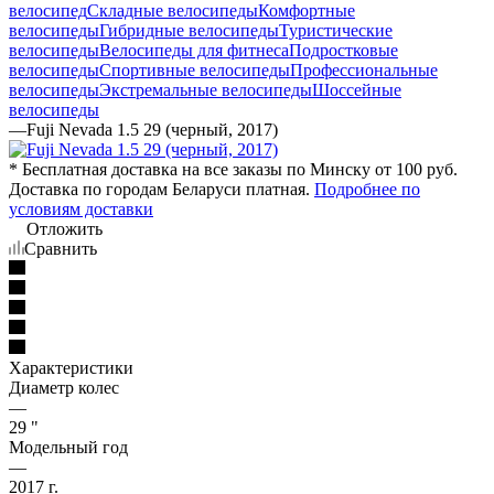
велосипед
Складные велосипеды
Комфортные
велосипеды
Гибридные велосипеды
Туристические
велосипеды
Велосипеды для фитнеса
Подростковые
велосипеды
Спортивные велосипеды
Профессиональные
велосипеды
Экстремальные велосипеды
Шоссейные
велосипеды
—
Fuji Nevada 1.5 29 (черный, 2017)
* Бесплатная доставка на все заказы по Минску от 100 руб.
Доставка по городам Беларуси платная.
Подробнее по
условиям доставки
Отложить
Сравнить
Характеристики
Диаметр колес
—
29 "
Модельный год
—
2017 г.