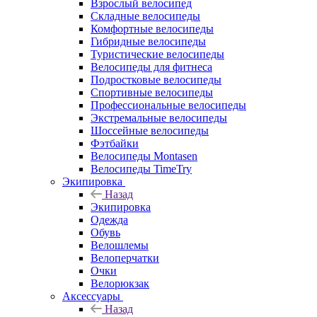
Взрослый велосипед
Складные велосипеды
Комфортные велосипеды
Гибридные велосипеды
Туристические велосипеды
Велосипеды для фитнеса
Подростковые велосипеды
Спортивные велосипеды
Профессиональные велосипеды
Экстремальные велосипеды
Шоссейные велосипеды
Фэтбайки
Велосипеды Montasen
Велосипеды TimeTry
Экипировка
Назад
Экипировка
Одежда
Обувь
Велошлемы
Велоперчатки
Очки
Велорюкзак
Аксессуары
Назад