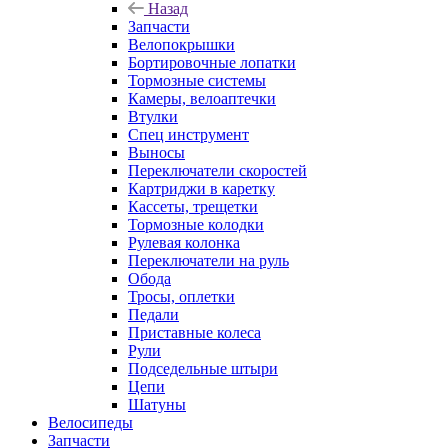
Назад
Запчасти
Велопокрышки
Бортировочные лопатки
Тормозные системы
Камеры, велоаптечки
Втулки
Спец инструмент
Выносы
Переключатели скоростей
Картриджи в каретку
Кассеты, трещетки
Тормозные колодки
Рулевая колонка
Переключатели на руль
Обода
Тросы, оплетки
Педали
Приставные колеса
Рули
Подседельные штыри
Цепи
Шатуны
Велосипеды
Запчасти