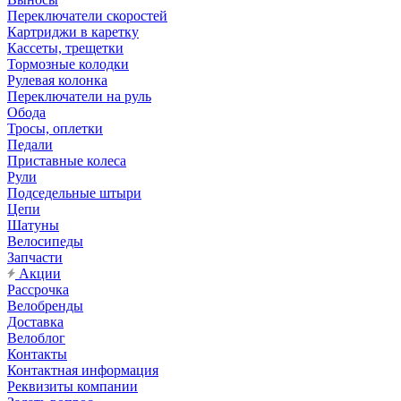
Переключатели скоростей
Картриджи в каретку
Кассеты, трещетки
Тормозные колодки
Рулевая колонка
Переключатели на руль
Обода
Тросы, оплетки
Педали
Приставные колеса
Рули
Подседельные штыри
Цепи
Шатуны
Велосипеды
Запчасти
Акции
Рассрочка
Велобренды
Доставка
Велоблог
Контакты
Контактная информация
Реквизиты компании