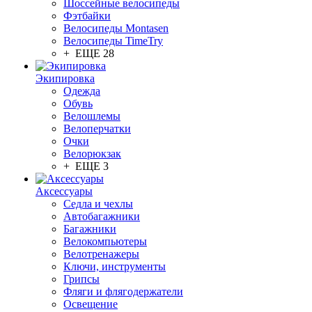
Шоссейные велосипеды
Фэтбайки
Велосипеды Montasen
Велосипеды TimeTry
+ ЕЩЕ 28
Экипировка
Одежда
Обувь
Велошлемы
Велоперчатки
Очки
Велорюкзак
+ ЕЩЕ 3
Аксессуары
Седла и чехлы
Автобагажники
Багажники
Велокомпьютеры
Велотренажеры
Ключи, инструменты
Грипсы
Фляги и флягодержатели
Освещение