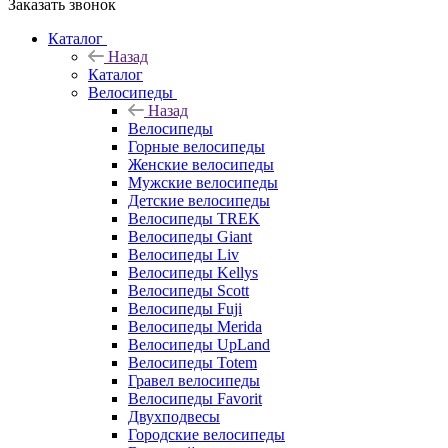
Заказать звонок
Каталог
Назад
Каталог
Велосипеды
Назад
Велосипеды
Горные велосипеды
Женские велосипеды
Мужские велосипеды
Детские велосипеды
Велосипеды TREK
Велосипеды Giant
Велосипеды Liv
Велосипеды Kellys
Велосипеды Scott
Велосипеды Fuji
Велосипеды Merida
Велосипеды UpLand
Велосипеды Totem
Гравел велосипеды
Велосипеды Favorit
Двухподвесы
Городские велосипеды