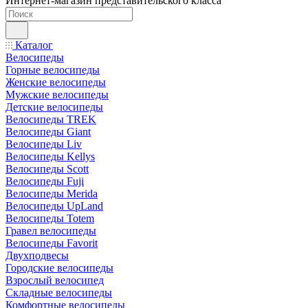
Интернет-магазин представительского класса
Каталог
Велосипеды
Горные велосипеды
Женские велосипеды
Мужские велосипеды
Детские велосипеды
Велосипеды TREK
Велосипеды Giant
Велосипеды Liv
Велосипеды Kellys
Велосипеды Scott
Велосипеды Fuji
Велосипеды Merida
Велосипеды UpLand
Велосипеды Totem
Гравел велосипеды
Велосипеды Favorit
Двухподвесы
Городские велосипеды
Взрослый велосипед
Складные велосипеды
Комфортные велосипеды