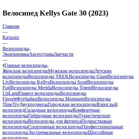
Велосипед Kellys Gate 30 (2023)
Главная
—
Каталог
—
Велосипеды
Экипировка
Аксессуары
Запчасти
—
Горные велосипеды
Женские велосипеды
Мужские велосипеды
Детские
велосипеды
Велосипеды TREK
Велосипеды Giant
Велосипеды
Liv
Велосипеды Kellys
Велосипеды Scott
Велосипеды
Fuji
Велосипеды Merida
Велосипеды Totem
Велосипеды
UpLand
Гравел велосипеды
Велосипеды
Favorit
Фэтбайки
Велосипеды Montasen
Велосипеды
TimeTry
Двухподвесы
Городские велосипеды
Взрослый
велосипед
Складные велосипеды
Комфортные
велосипеды
Гибридные велосипеды
Туристические
велосипеды
Велосипеды для фитнеса
Подростковые
велосипеды
Спортивные велосипеды
Профессиональные
велосипеды
Экстремальные велосипеды
Шоссейные
велосипеды