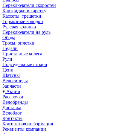
Переключатели скоростей
Картриджи в каретку
Кассеты, трещетки
Тормозные колодки
Рулевая колонка
Переключатели на руль
Обода
Тросы, оплетки
Педали
Приставные колеса
Рули
Подседельные штыри
Цепи
Шатуны
Велосипеды
Запчасти
Акции
Рассрочка
Велобренды
Доставка
Велоблог
Контакты
Контактная информация
Реквизиты компании