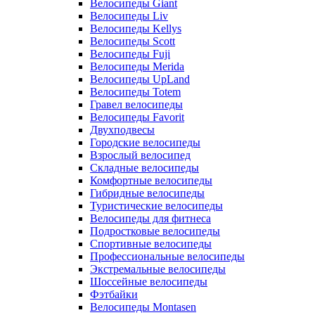
Велосипеды Giant
Велосипеды Liv
Велосипеды Kellys
Велосипеды Scott
Велосипеды Fuji
Велосипеды Merida
Велосипеды UpLand
Велосипеды Totem
Гравел велосипеды
Велосипеды Favorit
Двухподвесы
Городские велосипеды
Взрослый велосипед
Складные велосипеды
Комфортные велосипеды
Гибридные велосипеды
Туристические велосипеды
Велосипеды для фитнеса
Подростковые велосипеды
Спортивные велосипеды
Профессиональные велосипеды
Экстремальные велосипеды
Шоссейные велосипеды
Фэтбайки
Велосипеды Montasen