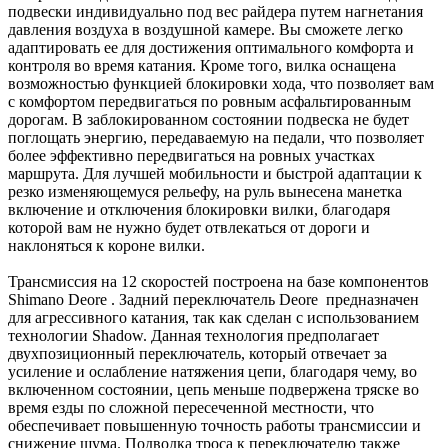
подвески индивидуально под вес райдера путем нагнетания
давления воздуха в воздушной камере. Вы сможете легко
адаптировать ее для достижения оптимального комфорта и
контроля во время катания. Кроме того, вилка оснащена
возможностью функцией блокировки хода, что позволяет вам
с комфортом передвигаться по ровным асфальтированным
дорогам. В заблокированном состоянии подвеска не будет
поглощать энергию, передаваемую на педали, что позволяет
более эффективно передвигаться на ровных участках
маршрута. Для лучшей мобильности и быстрой адаптации к
резко изменяющемуся рельефу, на руль вынесена манетка
включение и отключения блокировки вилки, благодаря
которой вам не нужно будет отвлекаться от дороги и
наклоняться к короне вилки.
Трансмиссия на 12 скоростей построена на базе компонентов
Shimano Deore . Задний переключатель Deore предназначен
для агрессивного катания, так как сделан с использованием
технологии Shadow. Данная технология предполагает
двухпозиционный переключатель, который отвечает за
усиление и ослабление натяжения цепи, благодаря чему, во
включенном состоянии, цепь меньше подвержена тряске во
время езды по сложной пересеченной местности, что
обеспечивает повышенную точность работы трансмиссии и
снижение шума. Подводка троса к переключателю также