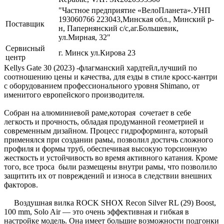
"Частное предприятие «ВелоПланета».УНП
193060766 223043,Минская обл., Минский р-
Поставщик
н, Папернянский с/с,аг.Большевик,
ул.Мирная, 32"
Сервисный
г. Минск ул.Кирова 23
центр
Kellys Gate 30 (2023) -флагманский хардтейл,лучший по
соотношению цены и качества, для езды в стиле кросс-кантри
с оборудованием профессионального уровня Shimano, от
именитого европейского производителя.
Собран на алюминиевой раме,которая сочетает в себе
легкость и прочность, обладая продуманной геометрией и
современным дизайном. Процесс гидроформинга, который
применялся при создании рамы, позволил достичь сложного
профиля и формы труб, обеспечивая высокую торсионную
жесткость и устойчивость во время активного катания. Кроме
того, все троса были размещены внутри рамы, что позволило
защитить их от повреждений и износа в следствии внешних
факторов.
Воздушная вилка ROCK SHOX Recon Silver RL (29) Boost,
100 mm, Solo Air — это очень эффективная и гибкая в
настройке модель. Она имеет большие возможности подгонки