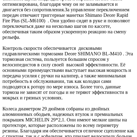
оптимизирована, благодаря чему он не заламывается и
двигается без сопротивления.За управление переключением
передач отвечают триггерные манетки Shimano Deore Rapid
Fire Plus (SL-M6100) . Они удобно сидят в руке и позволяют
переключаться даже на несколько шагов по кассете,
обеспечивая таким образом ускоренную реакцию на смену
рельефа.
Контроль скорости обеспечивается дисковыми
гидравлическими тормозами Deore SHIMANO BL-M410 . Эта
тормозная система, пользуется большим спросом у
велосипедистов в силу своей высокой эффективности. Её
основными преимуществами выступает высокая мощность и
передача усилия с ручки на калипер, а также минимальная
потребность в обслуживании, так как колодки сами
подводятся к ротору по мере износа. Более того, данные
тормоза не зависят от погоды и не теряют эффективности в
мокрых и грязных условиях.
Колеса диаметром 29 дюймов собраны из двойных
алюминиевых ободьев, надежных втулок и премиальных
покрышек MICHELIN 29*2,1. Они имеют мелкие шипы на
протекторе, которые расположены по всему периметру
резины. Благодаря им обеспечивается отличное сцепление как
с грунтом, так и с асфальтом, что придает велосипеду больше