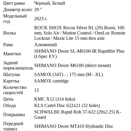
Цвет рамы
Черный, Белый
Диаметр колес
29 "
Модельный
2023 г.
год
ROCK SHOX Recon Silver RL (29) Boost, 100
Вилка
mm, Solo Air / Motion Control / OneLoc Remote
Lockout / Maxle Lite 15 mm thru axle
Рама
Алюминий
SHIMANO Deore SL-M6100-IR Rapidfire Plus
Манетки
(I-Spec EV)
Задний
SHIMANO Deore M6100 (direct mount)
переключатель
Шатуны
SAMOX (34T) - , 175 mm (M - XL)
Каретка
SAMOX cartridge
Количество
12
скоростей
Цепь
KMC X12 (114 links)
Обода
KLS Cartel Disc 622x21 (32 holes)
SCHWALBE Rapid Rob 57-622 (29x2.25) K-
Покрышка
Guard
Передний
SHIMANO Deore MT410 Hydraulic Disc
тормоз