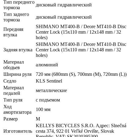
Тип переднего
дисковый гидравлический
тормоза
Тип заднего
дисковый гидравлический
тормоза
SHIMANO MT400-B / Deore MT410-B Disc
Передняя
Center Lock (15x110 mm / 12x148 mm / 32
втулка
holes)
SHIMANO MT400-B / Deore MT410-B Disc
Задняя втулка
Center Lock (15x110 mm / 12x148 mm / 32
holes)
Материал
алюминий
ободьев
Ширина руля
720 мм (680mm (S), 700mm (M), 720mm (L))
Седло
KLS Sentinel
Материал
металлические
педалей
Тип руля
с подъемом
Ход
100 мм
амортизатора
Размер
M
KELLYS BICYCLES S.R.O. Адрес: Slnečná
Изготовитель
cesta 374, 922 01 Veľké Orvište, Slovak
Republic, VAT: SK2020395300