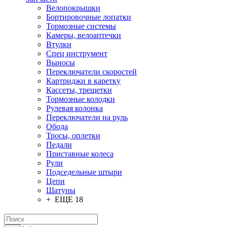
Велопокрышки
Бортировочные лопатки
Тормозные системы
Камеры, велоаптечки
Втулки
Спец инструмент
Выносы
Переключатели скоростей
Картриджи в каретку
Кассеты, трещетки
Тормозные колодки
Рулевая колонка
Переключатели на руль
Обода
Тросы, оплетки
Педали
Приставные колеса
Рули
Подседельные штыри
Цепи
Шатуны
+ ЕЩЕ 18