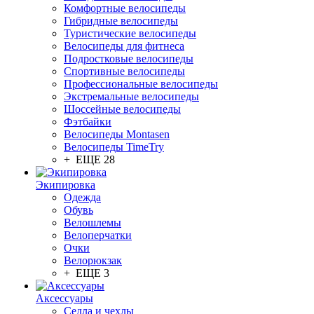
Комфортные велосипеды
Гибридные велосипеды
Туристические велосипеды
Велосипеды для фитнеса
Подростковые велосипеды
Спортивные велосипеды
Профессиональные велосипеды
Экстремальные велосипеды
Шоссейные велосипеды
Фэтбайки
Велосипеды Montasen
Велосипеды TimeTry
+ ЕЩЕ 28
Экипировка
Одежда
Обувь
Велошлемы
Велоперчатки
Очки
Велорюкзак
+ ЕЩЕ 3
Аксессуары
Седла и чехлы