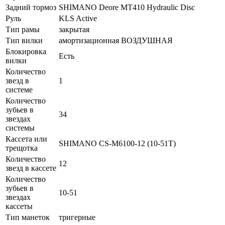
Задний тормоз
SHIMANO Deore MT410 Hydraulic Disc
Руль
KLS Active
Тип рамы
закрытая
Тип вилки
амортизационная ВОЗДУШНАЯ
Блокировка
Есть
вилки
Количество
звезд в
1
системе
Количество
зубьев в
34
звездах
системы
Кассета или
SHIMANO CS-M6100-12 (10-51T)
трещотка
Количество
12
звезд в кассете
Количество
зубьев в
10-51
звездах
кассеты
Тип манеток
тригерные