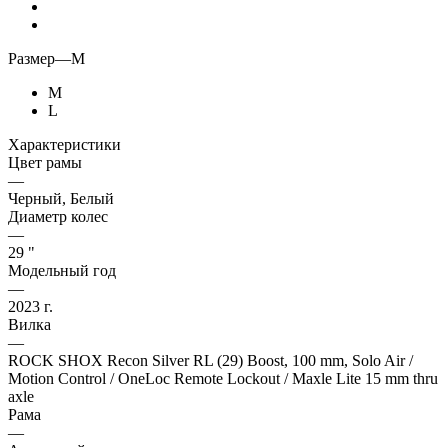
Размер
—
M
M
L
Характеристики
Цвет рамы
—
Черный, Белый
Диаметр колес
—
29 "
Модельный год
—
2023 г.
Вилка
—
ROCK SHOX Recon Silver RL (29) Boost, 100 mm, Solo Air /
Motion Control / OneLoc Remote Lockout / Maxle Lite 15 mm thru
axle
Рама
—