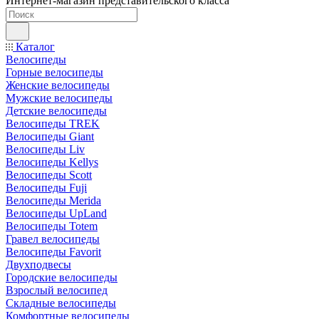
Интернет-магазин представительского класса
Каталог
Велосипеды
Горные велосипеды
Женские велосипеды
Мужские велосипеды
Детские велосипеды
Велосипеды TREK
Велосипеды Giant
Велосипеды Liv
Велосипеды Kellys
Велосипеды Scott
Велосипеды Fuji
Велосипеды Merida
Велосипеды UpLand
Велосипеды Totem
Гравел велосипеды
Велосипеды Favorit
Двухподвесы
Городские велосипеды
Взрослый велосипед
Складные велосипеды
Комфортные велосипеды