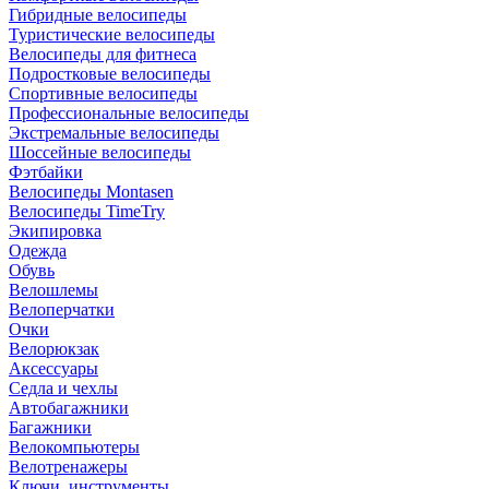
Гибридные велосипеды
Туристические велосипеды
Велосипеды для фитнеса
Подростковые велосипеды
Спортивные велосипеды
Профессиональные велосипеды
Экстремальные велосипеды
Шоссейные велосипеды
Фэтбайки
Велосипеды Montasen
Велосипеды TimeTry
Экипировка
Одежда
Обувь
Велошлемы
Велоперчатки
Очки
Велорюкзак
Аксессуары
Седла и чехлы
Автобагажники
Багажники
Велокомпьютеры
Велотренажеры
Ключи, инструменты