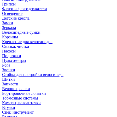
Грипсы
Фляги и флягодержатели
Освещение
Детские кресла
Замки
Зеркала
Велосипедные сумки
Корзины
Крепление для велосипедов
Смазка, чистка
Насосы
Подножки
Пульсометры
Рога
Звонки
Стойка для настройки велосипеда
Щитки
Запчасти
Велопокрышки
Бортировочные лопатки
Тормозные системы
Камеры, велоаптечки
Втулки
Спец инструмент
Выносы