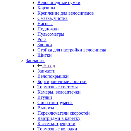
Велосипедные сумки
Корзины
Крепление для велосипедов
Смазка, чистка
Насосы
Подножки
Пульсометры
Рога
Звонки
Стойка для настройки велосипеда
Щитки
Запчасти
Назад
Запчасти
Велопокрышки
Бортировочные лопатки
Тормозные системы
Камеры, велоаптечки
Втулки
Спец инструмент
Выносы
Переключатели скоростей
Картриджи в каретку
Кассеты, трещетки
Тормозные колодки