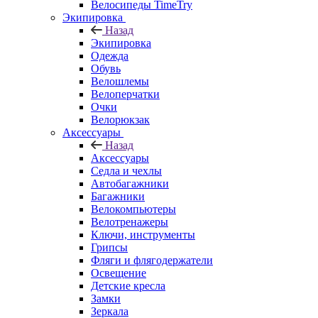
Велосипеды TimeTry
Экипировка
Назад
Экипировка
Одежда
Обувь
Велошлемы
Велоперчатки
Очки
Велорюкзак
Аксессуары
Назад
Аксессуары
Седла и чехлы
Автобагажники
Багажники
Велокомпьютеры
Велотренажеры
Ключи, инструменты
Грипсы
Фляги и флягодержатели
Освещение
Детские кресла
Замки
Зеркала