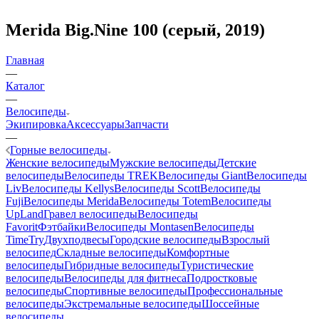
Merida Big.Nine 100 (серый, 2019)
Главная
—
Каталог
—
Велосипеды
Экипировка
Аксессуары
Запчасти
—
Горные велосипеды
Женские велосипеды
Мужские велосипеды
Детские
велосипеды
Велосипеды TREK
Велосипеды Giant
Велосипеды
Liv
Велосипеды Kellys
Велосипеды Scott
Велосипеды
Fuji
Велосипеды Merida
Велосипеды Totem
Велосипеды
UpLand
Гравел велосипеды
Велосипеды
Favorit
Фэтбайки
Велосипеды Montasen
Велосипеды
TimeTry
Двухподвесы
Городские велосипеды
Взрослый
велосипед
Складные велосипеды
Комфортные
велосипеды
Гибридные велосипеды
Туристические
велосипеды
Велосипеды для фитнеса
Подростковые
велосипеды
Спортивные велосипеды
Профессиональные
велосипеды
Экстремальные велосипеды
Шоссейные
велосипеды