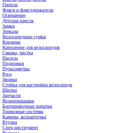
Грипсы
Фляги и флягодержатели
Освещение
Детские кресла
Замки
Зеркала
Велосипедные сумки
Корзины
Крепление для велосипедов
Смазка, чистка
Насосы
Подножки
Пульсометры
Рога
Звонки
Стойка для настройки велосипеда
Щитки
Запчасти
Велопокрышки
Бортировочные лопатки
Тормозные системы
Камеры, велоаптечки
Втулки
Спец инструмент
Выносы