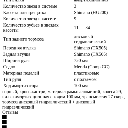
Количество звезд в системе
3
Кассета или трещотка
Shimano (HG200)
Количество звезд в кассете
9
Количество зубьев в звездах
11 — 34
кассеты
дисковый
Тип заднего тормоза
гидравлический
Передняя втулка
Shimano (TX505)
Задняя втулка
Shimano (TX505)
Ширина руля
720 мм
Седло
Merida (Comp CC)
Материал педалей
пластиковые
Тип руля
с подъемом
Ход амортизатора
100 мм
горный, кросс-кантри, материал рамы: алюминий, колеса 29,
вилка амортизационная с ходом 100 мм, трансмиссия 27 скор.,
тормоза дисковый гидравлический + дисковый
гидравлический
Отзывы