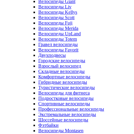
Велосипеды Giant
Велосипеды Liv
Велосипеды Kellys
Велосипеды Scott
Велосипеды Fuji
Велосипеды Merida
Велосипеды UpLand
Велосипеды Totem
Гравел велосипеды
Велосипеды Favorit
Двухподвесы
Городские велосипеды
Взрослый велосипед
Складные велосипеды
Комфортные велосипеды
Гибридные велосипеды
Туристические велосипеды
Велосипеды для фитнеса
Подростковые велосипеды
Спортивные велосипеды
Профессиональные велосипеды
Экстремальные велосипеды
Шоссейные велосипеды
Фэтбайки
Велосипеды Montasen