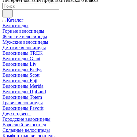
Интернет-магазин представительского класса
Каталог
Велосипеды
Горные велосипеды
Женские велосипеды
Мужские велосипеды
Детские велосипеды
Велосипеды TREK
Велосипеды Giant
Велосипеды Liv
Велосипеды Kellys
Велосипеды Scott
Велосипеды Fuji
Велосипеды Merida
Велосипеды UpLand
Велосипеды Totem
Гравел велосипеды
Велосипеды Favorit
Двухподвесы
Городские велосипеды
Взрослый велосипед
Складные велосипеды
Комфортные велосипеды