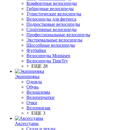
Комфортные велосипеды
Гибридные велосипеды
Туристические велосипеды
Велосипеды для фитнеса
Подростковые велосипеды
Спортивные велосипеды
Профессиональные велосипеды
Экстремальные велосипеды
Шоссейные велосипеды
Фэтбайки
Велосипеды Montasen
Велосипеды TimeTry
+ ЕЩЕ 28
Экипировка
Одежда
Обувь
Велошлемы
Велоперчатки
Очки
Велорюкзак
+ ЕЩЕ 3
Аксессуары
Седла и чехлы