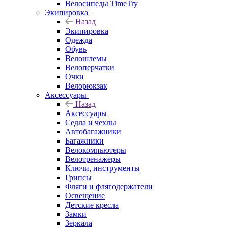
Велосипеды TimeTry
Экипировка
Назад
Экипировка
Одежда
Обувь
Велошлемы
Велоперчатки
Очки
Велорюкзак
Аксессуары
Назад
Аксессуары
Седла и чехлы
Автобагажники
Багажники
Велокомпьютеры
Велотренажеры
Ключи, инструменты
Грипсы
Фляги и флягодержатели
Освещение
Детские кресла
Замки
Зеркала