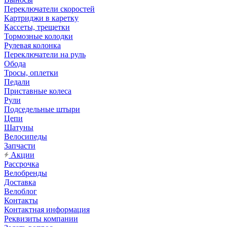
Переключатели скоростей
Картриджи в каретку
Кассеты, трещетки
Тормозные колодки
Рулевая колонка
Переключатели на руль
Обода
Тросы, оплетки
Педали
Приставные колеса
Рули
Подседельные штыри
Цепи
Шатуны
Велосипеды
Запчасти
Акции
Рассрочка
Велобренды
Доставка
Велоблог
Контакты
Контактная информация
Реквизиты компании