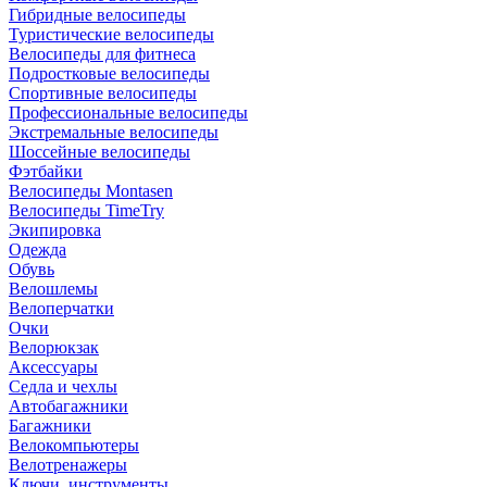
Гибридные велосипеды
Туристические велосипеды
Велосипеды для фитнеса
Подростковые велосипеды
Спортивные велосипеды
Профессиональные велосипеды
Экстремальные велосипеды
Шоссейные велосипеды
Фэтбайки
Велосипеды Montasen
Велосипеды TimeTry
Экипировка
Одежда
Обувь
Велошлемы
Велоперчатки
Очки
Велорюкзак
Аксессуары
Седла и чехлы
Автобагажники
Багажники
Велокомпьютеры
Велотренажеры
Ключи, инструменты