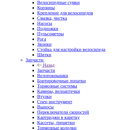
Велосипедные сумки
Корзины
Крепление для велосипедов
Смазка, чистка
Насосы
Подножки
Пульсометры
Рога
Звонки
Стойка для настройки велосипеда
Щитки
Запчасти
Назад
Запчасти
Велопокрышки
Бортировочные лопатки
Тормозные системы
Камеры, велоаптечки
Втулки
Спец инструмент
Выносы
Переключатели скоростей
Картриджи в каретку
Кассеты, трещетки
Тормозные колодки