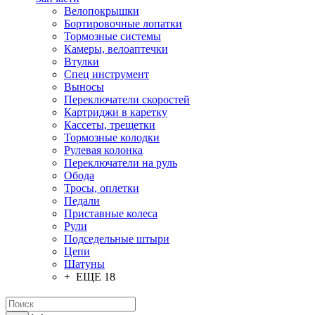
Велопокрышки
Бортировочные лопатки
Тормозные системы
Камеры, велоаптечки
Втулки
Спец инструмент
Выносы
Переключатели скоростей
Картриджи в каретку
Кассеты, трещетки
Тормозные колодки
Рулевая колонка
Переключатели на руль
Обода
Тросы, оплетки
Педали
Приставные колеса
Рули
Подседельные штыри
Цепи
Шатуны
+ ЕЩЕ 18