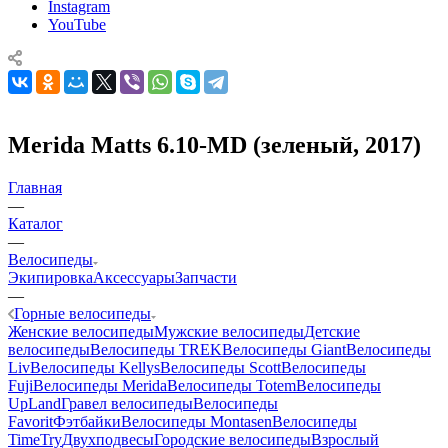
Instagram
YouTube
Merida Matts 6.10-MD (зеленый, 2017)
Главная
—
Каталог
—
Велосипеды
Экипировка
Аксессуары
Запчасти
—
Горные велосипеды
Женские велосипеды
Мужские велосипеды
Детские
велосипеды
Велосипеды TREK
Велосипеды Giant
Велосипеды
Liv
Велосипеды Kellys
Велосипеды Scott
Велосипеды
Fuji
Велосипеды Merida
Велосипеды Totem
Велосипеды
UpLand
Гравел велосипеды
Велосипеды
Favorit
Фэтбайки
Велосипеды Montasen
Велосипеды
TimeTry
Двухподвесы
Городские велосипеды
Взрослый