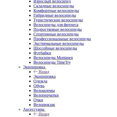
Взрослый велосипед
Складные велосипеды
Комфортные велосипеды
Гибридные велосипеды
Туристические велосипеды
Велосипеды для фитнеса
Подростковые велосипеды
Спортивные велосипеды
Профессиональные велосипеды
Экстремальные велосипеды
Шоссейные велосипеды
Фэтбайки
Велосипеды Montasen
Велосипеды TimeTry
Экипировка
Назад
Экипировка
Одежда
Обувь
Велошлемы
Велоперчатки
Очки
Велорюкзак
Аксессуары
Назад