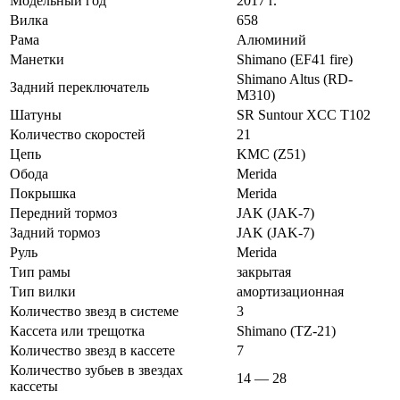
Модельный год
2017 г.
Вилка
658
Рама
Алюминий
Манетки
Shimano (EF41 fire)
Shimano Altus (RD-
Задний переключатель
M310)
Шатуны
SR Suntour XCC T102
Количество скоростей
21
Цепь
KMC (Z51)
Обода
Merida
Покрышка
Merida
Передний тормоз
JAK (JAK-7)
Задний тормоз
JAK (JAK-7)
Руль
Merida
Тип рамы
закрытая
Тип вилки
амортизационная
Количество звезд в системе
3
Кассета или трещотка
Shimano (TZ-21)
Количество звезд в кассете
7
Количество зубьев в звездах
14 — 28
кассеты