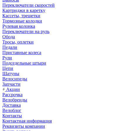
Переключатели скоростей
Картриджи в каретку
Кассеты, трещетки
Тормозные колодки
Рулевая колонка
Переключатели на руль
Обода
Тросы, оплетки
Педали
Приставные колеса
Рули
Подседельные штыри
Цепи
Шатуны
Велосипеды
Запчасти
Акции
Рассрочка
Велобренды
Доставка
Велоблог
Контакты
Контактная информация
Реквизиты компании