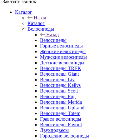
Заказать звонок
Каталог
Назад
Каталог
Велосипеды
Назад
Велосипеды
Горные велосипеды
Женские велосипеды
Мужские велосипеды
Детские велосипеды
Велосипеды TREK
Велосипеды Giant
Велосипеды Liv
Велосипеды Kellys
Велосипеды Scott
Велосипеды Fuji
Велосипеды Merida
Велосипеды UpLand
Велосипеды Totem
Гравел велосипеды
Велосипеды Favorit
Двухподвесы
Городские велосипеды