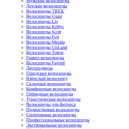
Мужские велосипеды
Детские велосипеды
Велосипеды TREK
Велосипеды Giant
Велосипеды Liv
Велосипеды Kellys
Велосипеды Scott
Велосипеды Fuji
Велосипеды Merida
Велосипеды UpLand
Велосипеды Totem
Гравел велосипеды
Велосипеды Favorit
Двухподвесы
Городские велосипеды
Взрослый велосипед
Складные велосипеды
Комфортные велосипеды
Гибридные велосипеды
Туристические велосипеды
Велосипеды для фитнеса
Подростковые велосипеды
Спортивные велосипеды
Профессиональные велосипеды
Экстремальные велосипеды