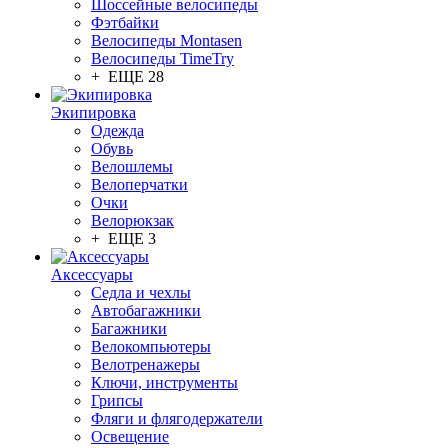
Шоссейные велосипеды
Фэтбайки
Велосипеды Montasen
Велосипеды TimeTry
+ ЕЩЕ 28
Экипировка
Одежда
Обувь
Велошлемы
Велоперчатки
Очки
Велорюкзак
+ ЕЩЕ 3
Аксессуары
Седла и чехлы
Автобагажники
Багажники
Велокомпьютеры
Велотренажеры
Ключи, инструменты
Грипсы
Фляги и флягодержатели
Освещение