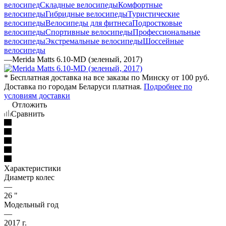
велосипед
Складные велосипеды
Комфортные
велосипеды
Гибридные велосипеды
Туристические
велосипеды
Велосипеды для фитнеса
Подростковые
велосипеды
Спортивные велосипеды
Профессиональные
велосипеды
Экстремальные велосипеды
Шоссейные
велосипеды
—
Merida Matts 6.10-MD (зеленый, 2017)
* Бесплатная доставка на все заказы по Минску от 100 руб.
Доставка по городам Беларуси платная.
Подробнее по
условиям доставки
Отложить
Сравнить
Характеристики
Диаметр колес
—
26 "
Модельный год
—
2017 г.