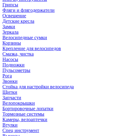
Грипсы
Фляги и флягодержатели
Освещение
Детские кресла
Замки
Зеркала
Велосипедные сумки
Корзины
Крепление для велосипедов
Смазка, чистка
Насосы
Подножки
Пульсометры
Рога
Звонки
Стойка для настройки велосипеда
Щитки
Запчасти
Велопокрышки
Бортировочные лопатки
Тормозные системы
Камеры, велоаптечки
Втулки
Спец инструмент
Выносы