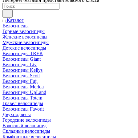
Интернет-магазин представительского класса
Каталог
Велосипеды
Горные велосипеды
Женские велосипеды
Мужские велосипеды
Детские велосипеды
Велосипеды TREK
Велосипеды Giant
Велосипеды Liv
Велосипеды Kellys
Велосипеды Scott
Велосипеды Fuji
Велосипеды Merida
Велосипеды UpLand
Велосипеды Totem
Гравел велосипеды
Велосипеды Favorit
Двухподвесы
Городские велосипеды
Взрослый велосипед
Складные велосипеды
Комфортные велосипеды