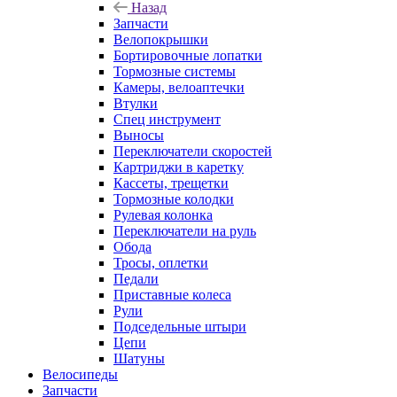
Назад
Запчасти
Велопокрышки
Бортировочные лопатки
Тормозные системы
Камеры, велоаптечки
Втулки
Спец инструмент
Выносы
Переключатели скоростей
Картриджи в каретку
Кассеты, трещетки
Тормозные колодки
Рулевая колонка
Переключатели на руль
Обода
Тросы, оплетки
Педали
Приставные колеса
Рули
Подседельные штыри
Цепи
Шатуны
Велосипеды
Запчасти