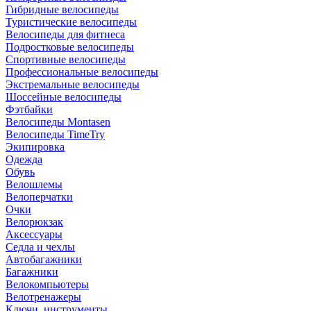
Гибридные велосипеды
Туристические велосипеды
Велосипеды для фитнеса
Подростковые велосипеды
Спортивные велосипеды
Профессиональные велосипеды
Экстремальные велосипеды
Шоссейные велосипеды
Фэтбайки
Велосипеды Montasen
Велосипеды TimeTry
Экипировка
Одежда
Обувь
Велошлемы
Велоперчатки
Очки
Велорюкзак
Аксессуары
Седла и чехлы
Автобагажники
Багажники
Велокомпьютеры
Велотренажеры
Ключи, инструменты