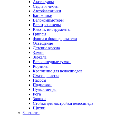
Аксессуары
Седла и чехлы
Автобагажники
Багажники
Велокомпьютеры
Велотренажеры
Ключи, инструменты
Грипсы
Фляги и флягодержатели
Освещение
Детские кресла
Замки
Зеркала
Велосипедные сумки
Корзины
Крепление для велосипедов
Смазка, чистка
Насосы
Подножки
Пульсометры
Рога
Звонки
Стойка для настройки велосипеда
Щитки
Запчасти