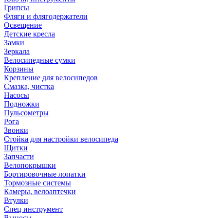
Грипсы
Фляги и флягодержатели
Освещение
Детские кресла
Замки
Зеркала
Велосипедные сумки
Корзины
Крепление для велосипедов
Смазка, чистка
Насосы
Подножки
Пульсометры
Рога
Звонки
Стойка для настройки велосипеда
Щитки
Запчасти
Велопокрышки
Бортировочные лопатки
Тормозные системы
Камеры, велоаптечки
Втулки
Спец инструмент
Выносы