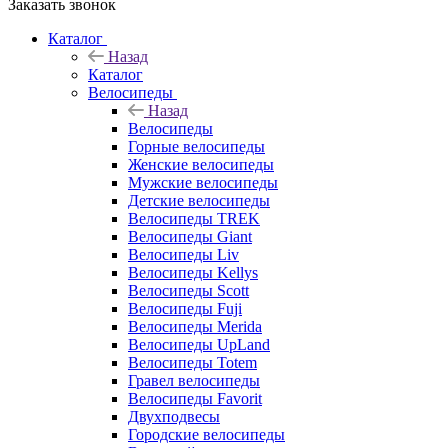
Заказать звонок
Каталог
Назад
Каталог
Велосипеды
Назад
Велосипеды
Горные велосипеды
Женские велосипеды
Мужские велосипеды
Детские велосипеды
Велосипеды TREK
Велосипеды Giant
Велосипеды Liv
Велосипеды Kellys
Велосипеды Scott
Велосипеды Fuji
Велосипеды Merida
Велосипеды UpLand
Велосипеды Totem
Гравел велосипеды
Велосипеды Favorit
Двухподвесы
Городские велосипеды