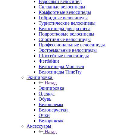
Взрослый велосипед
Складные велосипеды
Комфортные велосипеды
Гибридные велосипеды
Туристические велосипеды
Велосипеды для фитнеса
Подростковые велосипеды
Спортивные велосипеды
Профессиональные велосипеды
Экстремальные велосипеды
Шоссейные велосипеды
Фэтбайки
Велосипеды Montasen
Велосипеды TimeTry
Экипировка
Назад
Экипировка
Одежда
Обувь
Велошлемы
Велоперчатки
Очки
Велорюкзак
Аксессуары
Назад