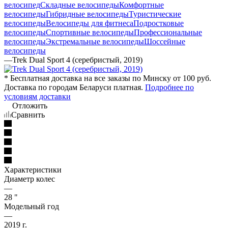
велосипед
Складные велосипеды
Комфортные
велосипеды
Гибридные велосипеды
Туристические
велосипеды
Велосипеды для фитнеса
Подростковые
велосипеды
Спортивные велосипеды
Профессиональные
велосипеды
Экстремальные велосипеды
Шоссейные
велосипеды
—
Trek Dual Sport 4 (серебристый, 2019)
* Бесплатная доставка на все заказы по Минску от 100 руб.
Доставка по городам Беларуси платная.
Подробнее по
условиям доставки
Отложить
Сравнить
Характеристики
Диаметр колес
—
28 "
Модельный год
—
2019 г.