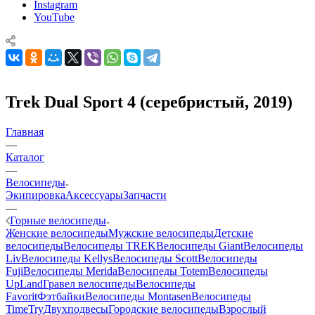
Instagram
YouTube
Trek Dual Sport 4 (серебристый, 2019)
Главная
—
Каталог
—
Велосипеды
Экипировка
Аксессуары
Запчасти
—
Горные велосипеды
Женские велосипеды
Мужские велосипеды
Детские
велосипеды
Велосипеды TREK
Велосипеды Giant
Велосипеды
Liv
Велосипеды Kellys
Велосипеды Scott
Велосипеды
Fuji
Велосипеды Merida
Велосипеды Totem
Велосипеды
UpLand
Гравел велосипеды
Велосипеды
Favorit
Фэтбайки
Велосипеды Montasen
Велосипеды
TimeTry
Двухподвесы
Городские велосипеды
Взрослый