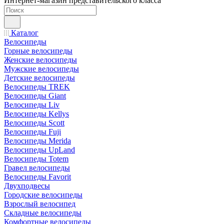
Интернет-магазин представительского класса
Каталог
Велосипеды
Горные велосипеды
Женские велосипеды
Мужские велосипеды
Детские велосипеды
Велосипеды TREK
Велосипеды Giant
Велосипеды Liv
Велосипеды Kellys
Велосипеды Scott
Велосипеды Fuji
Велосипеды Merida
Велосипеды UpLand
Велосипеды Totem
Гравел велосипеды
Велосипеды Favorit
Двухподвесы
Городские велосипеды
Взрослый велосипед
Складные велосипеды
Комфортные велосипеды