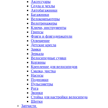
Аксессуары
Седла и чехлы
Автобагажники
Багажники
Велокомпьютеры
Велотренажеры
Ключи, инструменты
Грипсы
Фляги и флягодержатели
Освещение
Детские кресла
Замки
Зеркала
Велосипедные сумки
Корзины
Крепление для велосипедов
Смазка, чистка
Насосы
Подножки
Пульсометры
Рога
Звонки
Стойка для настройки велосипеда
Щитки
Запчасти