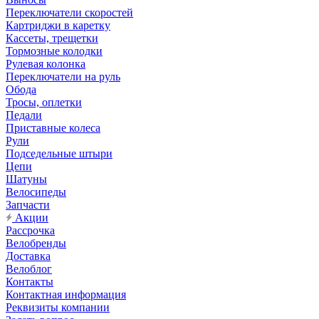
Переключатели скоростей
Картриджи в каретку
Кассеты, трещетки
Тормозные колодки
Рулевая колонка
Переключатели на руль
Обода
Тросы, оплетки
Педали
Приставные колеса
Рули
Подседельные штыри
Цепи
Шатуны
Велосипеды
Запчасти
Акции
Рассрочка
Велобренды
Доставка
Велоблог
Контакты
Контактная информация
Реквизиты компании