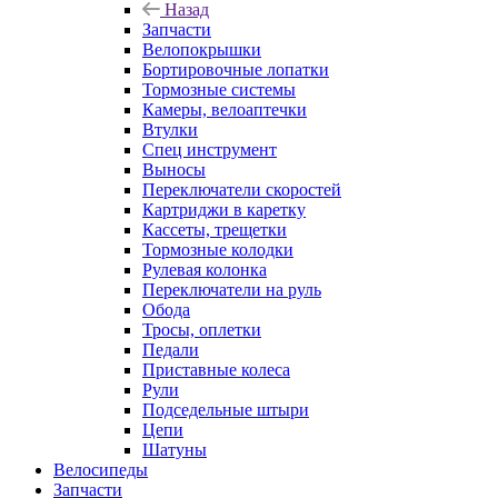
Назад
Запчасти
Велопокрышки
Бортировочные лопатки
Тормозные системы
Камеры, велоаптечки
Втулки
Спец инструмент
Выносы
Переключатели скоростей
Картриджи в каретку
Кассеты, трещетки
Тормозные колодки
Рулевая колонка
Переключатели на руль
Обода
Тросы, оплетки
Педали
Приставные колеса
Рули
Подседельные штыри
Цепи
Шатуны
Велосипеды
Запчасти