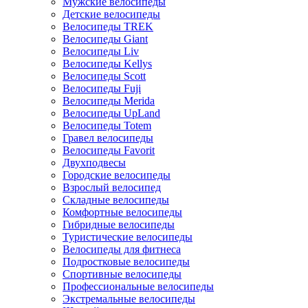
Мужские велосипеды
Детские велосипеды
Велосипеды TREK
Велосипеды Giant
Велосипеды Liv
Велосипеды Kellys
Велосипеды Scott
Велосипеды Fuji
Велосипеды Merida
Велосипеды UpLand
Велосипеды Totem
Гравел велосипеды
Велосипеды Favorit
Двухподвесы
Городские велосипеды
Взрослый велосипед
Складные велосипеды
Комфортные велосипеды
Гибридные велосипеды
Туристические велосипеды
Велосипеды для фитнеса
Подростковые велосипеды
Спортивные велосипеды
Профессиональные велосипеды
Экстремальные велосипеды