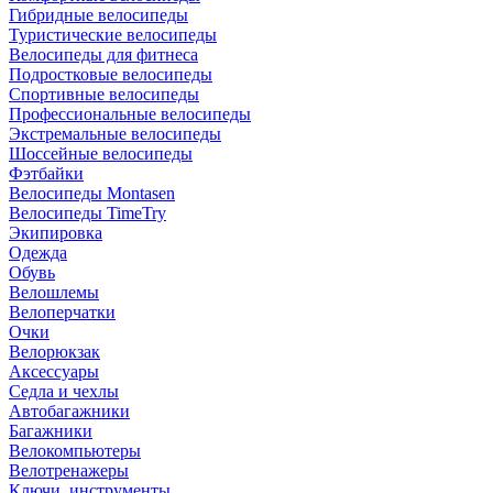
Гибридные велосипеды
Туристические велосипеды
Велосипеды для фитнеса
Подростковые велосипеды
Спортивные велосипеды
Профессиональные велосипеды
Экстремальные велосипеды
Шоссейные велосипеды
Фэтбайки
Велосипеды Montasen
Велосипеды TimeTry
Экипировка
Одежда
Обувь
Велошлемы
Велоперчатки
Очки
Велорюкзак
Аксессуары
Седла и чехлы
Автобагажники
Багажники
Велокомпьютеры
Велотренажеры
Ключи, инструменты