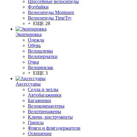
Шоссейные велосипеды
Фэтбайки
Велосипеды Montasen
Велосипеды TimeTry
+ ЕЩЕ 28
Экипировка
Одежда
Обувь
Велошлемы
Велоперчатки
Очки
Велорюкзак
+ ЕЩЕ 3
Аксессуары
Седла и чехлы
Автобагажники
Багажники
Велокомпьютеры
Велотренажеры
Ключи, инструменты
Грипсы
Фляги и флягодержатели
Освещение