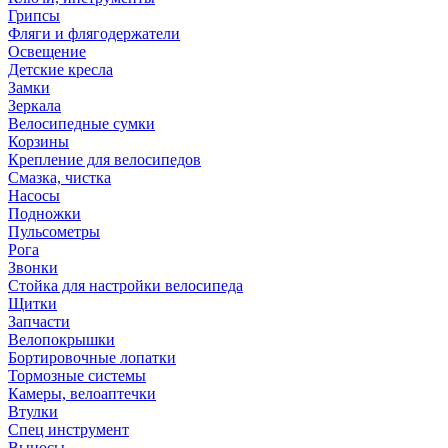
Грипсы
Фляги и флягодержатели
Освещение
Детские кресла
Замки
Зеркала
Велосипедные сумки
Корзины
Крепление для велосипедов
Смазка, чистка
Насосы
Подножки
Пульсометры
Рога
Звонки
Стойка для настройки велосипеда
Щитки
Запчасти
Велопокрышки
Бортировочные лопатки
Тормозные системы
Камеры, велоаптечки
Втулки
Спец инструмент
Выносы