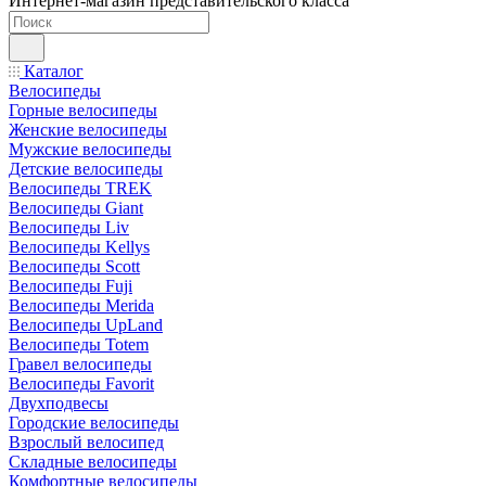
Интернет-магазин представительского класса
Каталог
Велосипеды
Горные велосипеды
Женские велосипеды
Мужские велосипеды
Детские велосипеды
Велосипеды TREK
Велосипеды Giant
Велосипеды Liv
Велосипеды Kellys
Велосипеды Scott
Велосипеды Fuji
Велосипеды Merida
Велосипеды UpLand
Велосипеды Totem
Гравел велосипеды
Велосипеды Favorit
Двухподвесы
Городские велосипеды
Взрослый велосипед
Складные велосипеды
Комфортные велосипеды