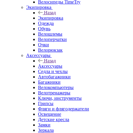
Велосипеды TimeTry
Экипировка
Назад
Экипировка
Одежда
Обувь
Велошлемы
Велоперчатки
Очки
Велорюкзак
Аксессуары
Назад
Аксессуары
Седла и чехлы
Автобагажники
Багажники
Велокомпьютеры
Велотренажеры
Ключи, инструменты
Грипсы
Фляги и флягодержатели
Освещение
Детские кресла
Замки
Зеркала