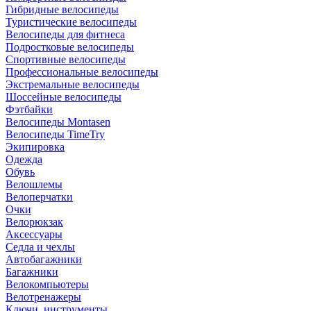
Гибридные велосипеды
Туристические велосипеды
Велосипеды для фитнеса
Подростковые велосипеды
Спортивные велосипеды
Профессиональные велосипеды
Экстремальные велосипеды
Шоссейные велосипеды
Фэтбайки
Велосипеды Montasen
Велосипеды TimeTry
Экипировка
Одежда
Обувь
Велошлемы
Велоперчатки
Очки
Велорюкзак
Аксессуары
Седла и чехлы
Автобагажники
Багажники
Велокомпьютеры
Велотренажеры
Ключи, инструменты