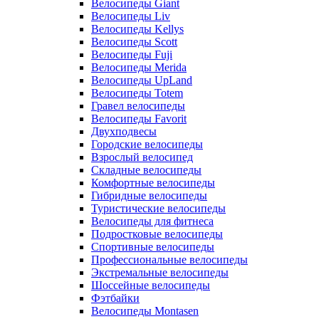
Велосипеды Giant
Велосипеды Liv
Велосипеды Kellys
Велосипеды Scott
Велосипеды Fuji
Велосипеды Merida
Велосипеды UpLand
Велосипеды Totem
Гравел велосипеды
Велосипеды Favorit
Двухподвесы
Городские велосипеды
Взрослый велосипед
Складные велосипеды
Комфортные велосипеды
Гибридные велосипеды
Туристические велосипеды
Велосипеды для фитнеса
Подростковые велосипеды
Спортивные велосипеды
Профессиональные велосипеды
Экстремальные велосипеды
Шоссейные велосипеды
Фэтбайки
Велосипеды Montasen