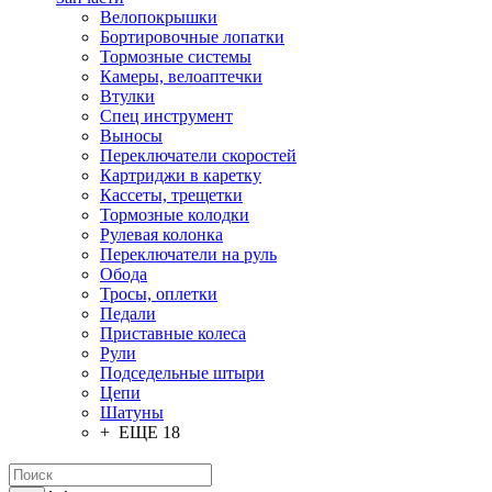
Велопокрышки
Бортировочные лопатки
Тормозные системы
Камеры, велоаптечки
Втулки
Спец инструмент
Выносы
Переключатели скоростей
Картриджи в каретку
Кассеты, трещетки
Тормозные колодки
Рулевая колонка
Переключатели на руль
Обода
Тросы, оплетки
Педали
Приставные колеса
Рули
Подседельные штыри
Цепи
Шатуны
+ ЕЩЕ 18