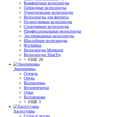
Комфортные велосипеды
Гибридные велосипеды
Туристические велосипеды
Велосипеды для фитнеса
Подростковые велосипеды
Спортивные велосипеды
Профессиональные велосипеды
Экстремальные велосипеды
Шоссейные велосипеды
Фэтбайки
Велосипеды Montasen
Велосипеды TimeTry
+ ЕЩЕ 28
Экипировка
Одежда
Обувь
Велошлемы
Велоперчатки
Очки
Велорюкзак
+ ЕЩЕ 3
Аксессуары
Седла и чехлы