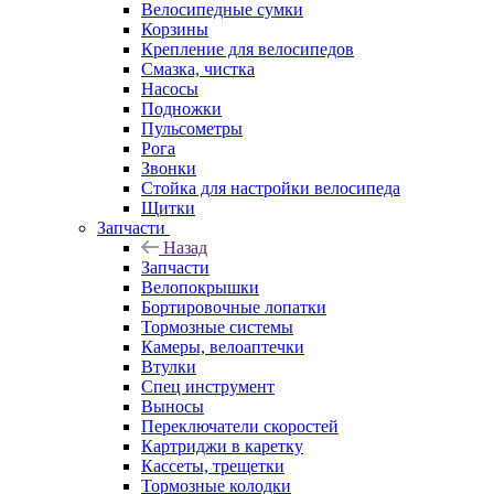
Велосипедные сумки
Корзины
Крепление для велосипедов
Смазка, чистка
Насосы
Подножки
Пульсометры
Рога
Звонки
Стойка для настройки велосипеда
Щитки
Запчасти
Назад
Запчасти
Велопокрышки
Бортировочные лопатки
Тормозные системы
Камеры, велоаптечки
Втулки
Спец инструмент
Выносы
Переключатели скоростей
Картриджи в каретку
Кассеты, трещетки
Тормозные колодки