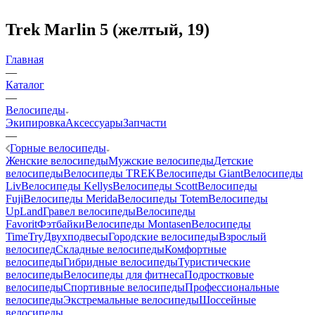
Trek Marlin 5 (желтый, 19)
Главная
—
Каталог
—
Велосипеды
Экипировка
Аксессуары
Запчасти
—
Горные велосипеды
Женские велосипеды
Мужские велосипеды
Детские
велосипеды
Велосипеды TREK
Велосипеды Giant
Велосипеды
Liv
Велосипеды Kellys
Велосипеды Scott
Велосипеды
Fuji
Велосипеды Merida
Велосипеды Totem
Велосипеды
UpLand
Гравел велосипеды
Велосипеды
Favorit
Фэтбайки
Велосипеды Montasen
Велосипеды
TimeTry
Двухподвесы
Городские велосипеды
Взрослый
велосипед
Складные велосипеды
Комфортные
велосипеды
Гибридные велосипеды
Туристические
велосипеды
Велосипеды для фитнеса
Подростковые
велосипеды
Спортивные велосипеды
Профессиональные
велосипеды
Экстремальные велосипеды
Шоссейные
велосипеды