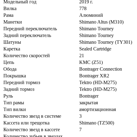
Модельный год
2019 г.
Вилка
778
Рама
Алюминий
Манетки
Shimano Altus (M310)
Передний переключатель
Shimano Tourney
Задний переключатель
Shimano Tourney
Шатуны
Shimano Tourney (TY301)
Каретка
Sealed Cartridge
Количество скоростей
21
Цепь
KMC (Z51)
Обода
Bontrager Connection
Покрышка
Bontrager XR2
Передний тормоз
Tektro (HD-M275)
Задний тормоз
Tektro (HD-M275)
Руль
Bontrager
Тип рамы
закрытая
Тип вилки
амортизационная
Количество звезд в системе
3
Кассета или трещотка
Shimano (TZ500)
Количество звезд в кассете
7
Количество зубьев в звездах