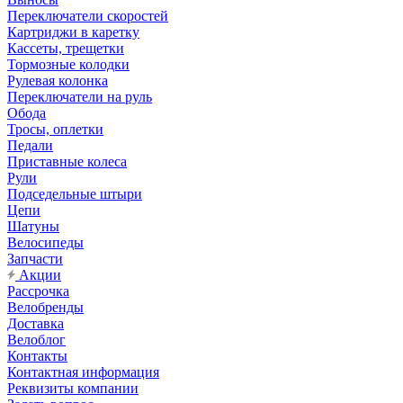
Переключатели скоростей
Картриджи в каретку
Кассеты, трещетки
Тормозные колодки
Рулевая колонка
Переключатели на руль
Обода
Тросы, оплетки
Педали
Приставные колеса
Рули
Подседельные штыри
Цепи
Шатуны
Велосипеды
Запчасти
Акции
Рассрочка
Велобренды
Доставка
Велоблог
Контакты
Контактная информация
Реквизиты компании