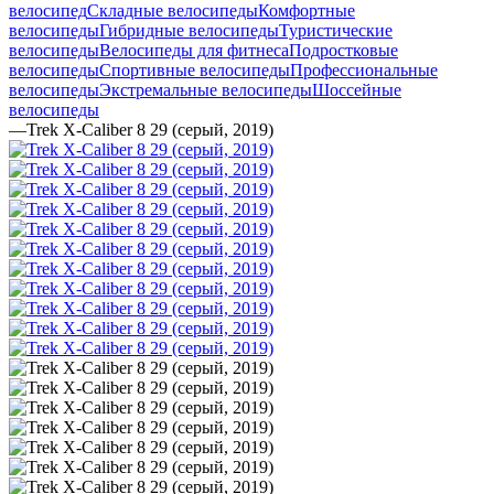
велосипед
Складные велосипеды
Комфортные
велосипеды
Гибридные велосипеды
Туристические
велосипеды
Велосипеды для фитнеса
Подростковые
велосипеды
Спортивные велосипеды
Профессиональные
велосипеды
Экстремальные велосипеды
Шоссейные
велосипеды
—
Trek X-Caliber 8 29 (серый, 2019)