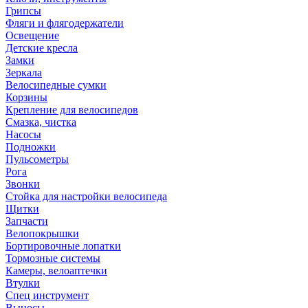
Грипсы
Фляги и флягодержатели
Освещение
Детские кресла
Замки
Зеркала
Велосипедные сумки
Корзины
Крепление для велосипедов
Смазка, чистка
Насосы
Подножки
Пульсометры
Рога
Звонки
Стойка для настройки велосипеда
Щитки
Запчасти
Велопокрышки
Бортировочные лопатки
Тормозные системы
Камеры, велоаптечки
Втулки
Спец инструмент
Выносы