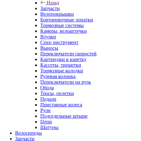
Назад
Запчасти
Велопокрышки
Бортировочные лопатки
Тормозные системы
Камеры, велоаптечки
Втулки
Спец инструмент
Выносы
Переключатели скоростей
Картриджи в каретку
Кассеты, трещетки
Тормозные колодки
Рулевая колонка
Переключатели на руль
Обода
Тросы, оплетки
Педали
Приставные колеса
Рули
Подседельные штыри
Цепи
Шатуны
Велосипеды
Запчасти