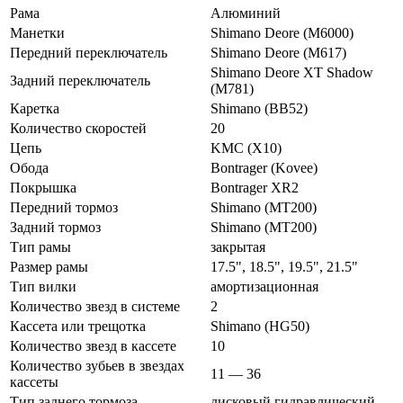
Рама
Алюминий
Манетки
Shimano Deore (M6000)
Передний переключатель
Shimano Deore (M617)
Shimano Deore XT Shadow
Задний переключатель
(M781)
Каретка
Shimano (BB52)
Количество скоростей
20
Цепь
KMC (X10)
Обода
Bontrager (Kovee)
Покрышка
Bontrager XR2
Передний тормоз
Shimano (MT200)
Задний тормоз
Shimano (MT200)
Тип рамы
закрытая
Размер рамы
17.5", 18.5", 19.5", 21.5"
Тип вилки
амортизационная
Количество звезд в системе
2
Кассета или трещотка
Shimano (HG50)
Количество звезд в кассете
10
Количество зубьев в звездах
11 — 36
кассеты
Тип заднего тормоза
дисковый гидравлический