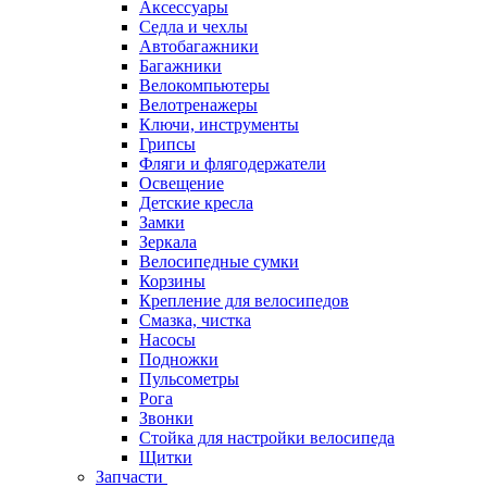
Аксессуары
Седла и чехлы
Автобагажники
Багажники
Велокомпьютеры
Велотренажеры
Ключи, инструменты
Грипсы
Фляги и флягодержатели
Освещение
Детские кресла
Замки
Зеркала
Велосипедные сумки
Корзины
Крепление для велосипедов
Смазка, чистка
Насосы
Подножки
Пульсометры
Рога
Звонки
Стойка для настройки велосипеда
Щитки
Запчасти