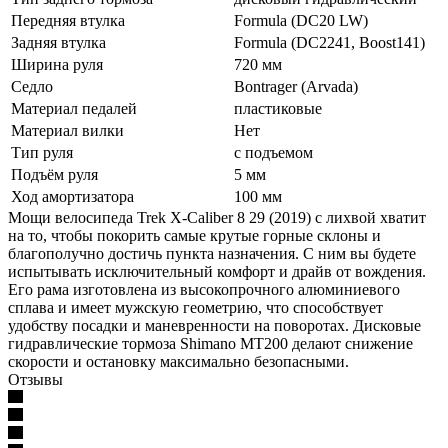
Передняя втулка
Formula (DC20 LW)
Задняя втулка
Formula (DC2241, Boost141)
Ширина руля
720 мм
Седло
Bontrager (Arvada)
Материал педалей
пластиковые
Материал вилки
Нет
Тип руля
с подъемом
Подъём руля
5 мм
Ход амортизатора
100 мм
Мощи велосипеда Trek X-Caliber 8 29 (2019) с лихвой хватит
на то, чтобы покорить самые крутые горные склоны и
благополучно достичь пункта назначения. С ним вы будете
испытывать исключительный комфорт и драйв от вождения.
Его рама изготовлена из высокопрочного алюминиевого
сплава и имеет мужскую геометрию, что способствует
удобству посадки и маневренности на поворотах. Дисковые
гидравлические тормоза Shimano MT200 делают снижение
скорости и остановку максимально безопасными.
Отзывы