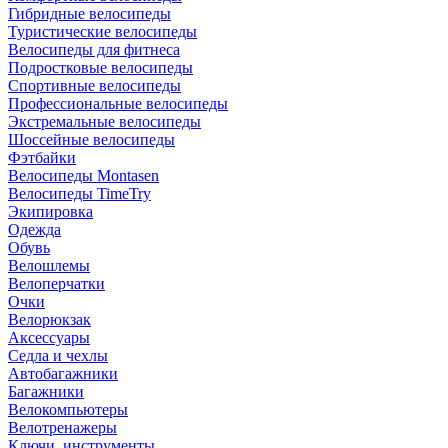
Гибридные велосипеды
Туристические велосипеды
Велосипеды для фитнеса
Подростковые велосипеды
Спортивные велосипеды
Профессиональные велосипеды
Экстремальные велосипеды
Шоссейные велосипеды
Фэтбайки
Велосипеды Montasen
Велосипеды TimeTry
Экипировка
Одежда
Обувь
Велошлемы
Велоперчатки
Очки
Велорюкзак
Аксессуары
Седла и чехлы
Автобагажники
Багажники
Велокомпьютеры
Велотренажеры
Ключи, инструменты