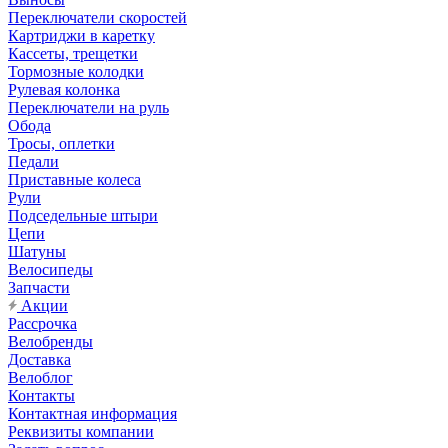
Переключатели скоростей
Картриджи в каретку
Кассеты, трещетки
Тормозные колодки
Рулевая колонка
Переключатели на руль
Обода
Тросы, оплетки
Педали
Приставные колеса
Рули
Подседельные штыри
Цепи
Шатуны
Велосипеды
Запчасти
Акции
Рассрочка
Велобренды
Доставка
Велоблог
Контакты
Контактная информация
Реквизиты компании