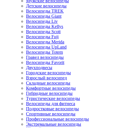
Мужские велосипеды
Детские велосипеды
Велосипеды TREK
Велосипеды Giant
Велосипеды Liv
Велосипеды Kellys
Велосипеды Scott
Велосипеды Fuji
Велосипеды Merida
Велосипеды UpLand
Велосипеды Totem
Гравел велосипеды
Велосипеды Favorit
Двухподвесы
Городские велосипеды
Взрослый велосипед
Складные велосипеды
Комфортные велосипеды
Гибридные велосипеды
Туристические велосипеды
Велосипеды для фитнеса
Подростковые велосипеды
Спортивные велосипеды
Профессиональные велосипеды
Экстремальные велосипеды