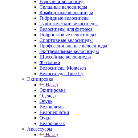
Взрослый велосипед
Складные велосипеды
Комфортные велосипеды
Гибридные велосипеды
Туристические велосипеды
Велосипеды для фитнеса
Подростковые велосипеды
Спортивные велосипеды
Профессиональные велосипеды
Экстремальные велосипеды
Шоссейные велосипеды
Фэтбайки
Велосипеды Montasen
Велосипеды TimeTry
Экипировка
Назад
Экипировка
Одежда
Обувь
Велошлемы
Велоперчатки
Очки
Велорюкзак
Аксессуары
Назад