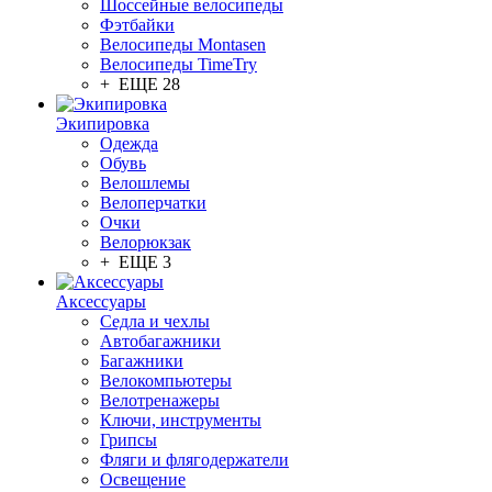
Шоссейные велосипеды
Фэтбайки
Велосипеды Montasen
Велосипеды TimeTry
+ ЕЩЕ 28
Экипировка
Одежда
Обувь
Велошлемы
Велоперчатки
Очки
Велорюкзак
+ ЕЩЕ 3
Аксессуары
Седла и чехлы
Автобагажники
Багажники
Велокомпьютеры
Велотренажеры
Ключи, инструменты
Грипсы
Фляги и флягодержатели
Освещение