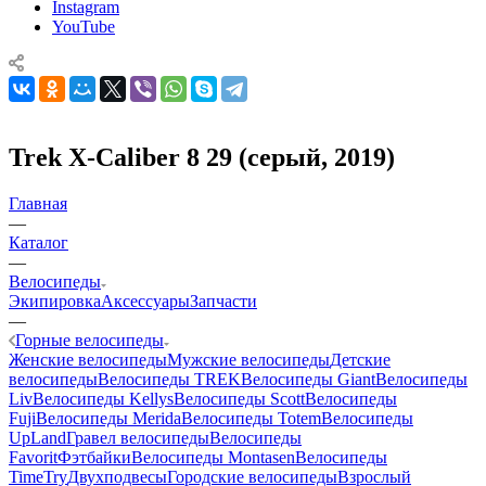
Instagram
YouTube
Trek X-Caliber 8 29 (серый, 2019)
Главная
—
Каталог
—
Велосипеды
Экипировка
Аксессуары
Запчасти
—
Горные велосипеды
Женские велосипеды
Мужские велосипеды
Детские
велосипеды
Велосипеды TREK
Велосипеды Giant
Велосипеды
Liv
Велосипеды Kellys
Велосипеды Scott
Велосипеды
Fuji
Велосипеды Merida
Велосипеды Totem
Велосипеды
UpLand
Гравел велосипеды
Велосипеды
Favorit
Фэтбайки
Велосипеды Montasen
Велосипеды
TimeTry
Двухподвесы
Городские велосипеды
Взрослый