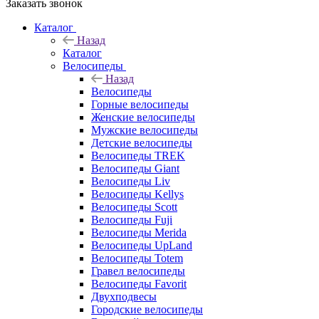
Заказать звонок
Каталог
Назад
Каталог
Велосипеды
Назад
Велосипеды
Горные велосипеды
Женские велосипеды
Мужские велосипеды
Детские велосипеды
Велосипеды TREK
Велосипеды Giant
Велосипеды Liv
Велосипеды Kellys
Велосипеды Scott
Велосипеды Fuji
Велосипеды Merida
Велосипеды UpLand
Велосипеды Totem
Гравел велосипеды
Велосипеды Favorit
Двухподвесы
Городские велосипеды