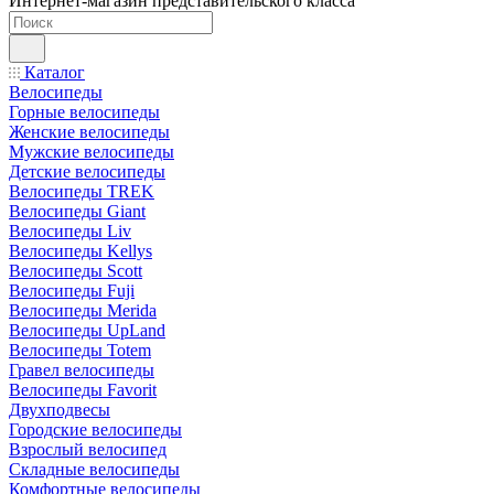
Интернет-магазин представительского класса
Каталог
Велосипеды
Горные велосипеды
Женские велосипеды
Мужские велосипеды
Детские велосипеды
Велосипеды TREK
Велосипеды Giant
Велосипеды Liv
Велосипеды Kellys
Велосипеды Scott
Велосипеды Fuji
Велосипеды Merida
Велосипеды UpLand
Велосипеды Totem
Гравел велосипеды
Велосипеды Favorit
Двухподвесы
Городские велосипеды
Взрослый велосипед
Складные велосипеды
Комфортные велосипеды