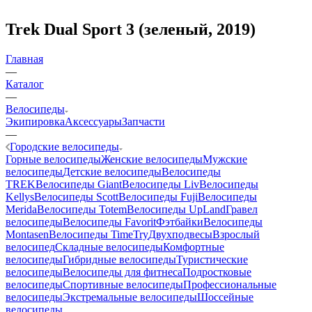
Trek Dual Sport 3 (зеленый, 2019)
Главная
—
Каталог
—
Велосипеды
Экипировка
Аксессуары
Запчасти
—
Городские велосипеды
Горные велосипеды
Женские велосипеды
Мужские
велосипеды
Детские велосипеды
Велосипеды
TREK
Велосипеды Giant
Велосипеды Liv
Велосипеды
Kellys
Велосипеды Scott
Велосипеды Fuji
Велосипеды
Merida
Велосипеды Totem
Велосипеды UpLand
Гравел
велосипеды
Велосипеды Favorit
Фэтбайки
Велосипеды
Montasen
Велосипеды TimeTry
Двухподвесы
Взрослый
велосипед
Складные велосипеды
Комфортные
велосипеды
Гибридные велосипеды
Туристические
велосипеды
Велосипеды для фитнеса
Подростковые
велосипеды
Спортивные велосипеды
Профессиональные
велосипеды
Экстремальные велосипеды
Шоссейные
велосипеды