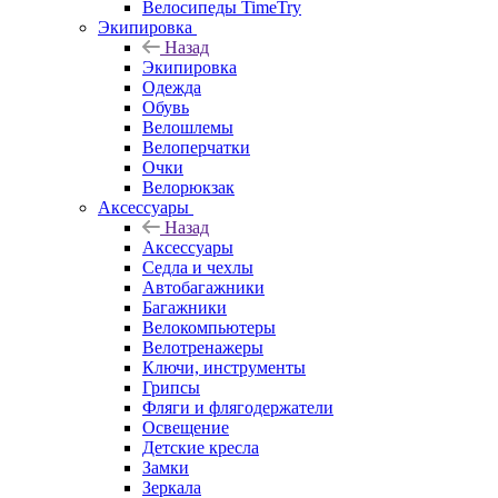
Велосипеды TimeTry
Экипировка
Назад
Экипировка
Одежда
Обувь
Велошлемы
Велоперчатки
Очки
Велорюкзак
Аксессуары
Назад
Аксессуары
Седла и чехлы
Автобагажники
Багажники
Велокомпьютеры
Велотренажеры
Ключи, инструменты
Грипсы
Фляги и флягодержатели
Освещение
Детские кресла
Замки
Зеркала