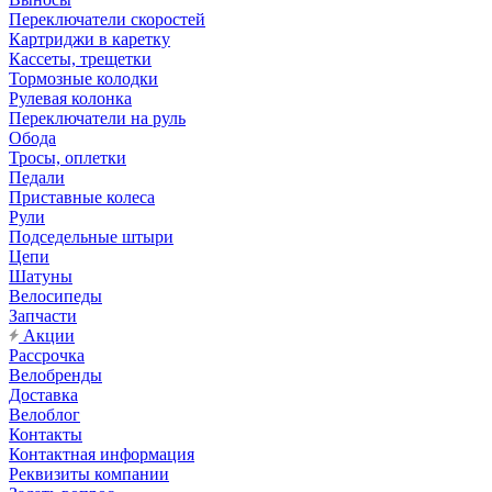
Переключатели скоростей
Картриджи в каретку
Кассеты, трещетки
Тормозные колодки
Рулевая колонка
Переключатели на руль
Обода
Тросы, оплетки
Педали
Приставные колеса
Рули
Подседельные штыри
Цепи
Шатуны
Велосипеды
Запчасти
Акции
Рассрочка
Велобренды
Доставка
Велоблог
Контакты
Контактная информация
Реквизиты компании