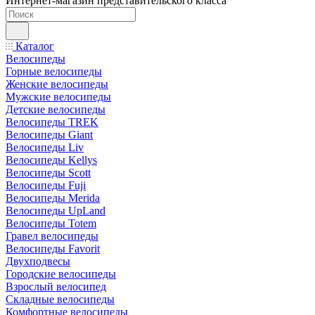
Интернет-магазин представительского класса
Каталог
Велосипеды
Горные велосипеды
Женские велосипеды
Мужские велосипеды
Детские велосипеды
Велосипеды TREK
Велосипеды Giant
Велосипеды Liv
Велосипеды Kellys
Велосипеды Scott
Велосипеды Fuji
Велосипеды Merida
Велосипеды UpLand
Велосипеды Totem
Гравел велосипеды
Велосипеды Favorit
Двухподвесы
Городские велосипеды
Взрослый велосипед
Складные велосипеды
Комфортные велосипеды