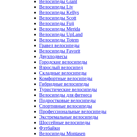
Велосипеды Giant
Велосипеды Liv
Велосипеды Kellys
Велосипеды Scott
Велосипеды Fuji
Велосипеды Merida
Велосипеды UpLand
Велосипеды Totem
Гравел велосипеды
Велосипеды Favorit
Двухподвесы
Городские велосипеды
Взрослый велосипед
Складные велосипеды
Комфортные велосипеды
Гибридные велосипеды
Туристические велосипеды
Велосипеды для фитнеса
Подростковые велосипеды
Спортивные велосипеды
Профессиональные велосипеды
Экстремальные велосипеды
Шоссейные велосипеды
Фэтбайки
Велосипеды Montasen