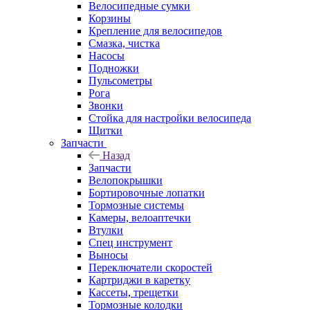
Велосипедные сумки
Корзины
Крепление для велосипедов
Смазка, чистка
Насосы
Подножки
Пульсометры
Рога
Звонки
Стойка для настройки велосипеда
Щитки
Запчасти
Назад
Запчасти
Велопокрышки
Бортировочные лопатки
Тормозные системы
Камеры, велоаптечки
Втулки
Спец инструмент
Выносы
Переключатели скоростей
Картриджи в каретку
Кассеты, трещетки
Тормозные колодки