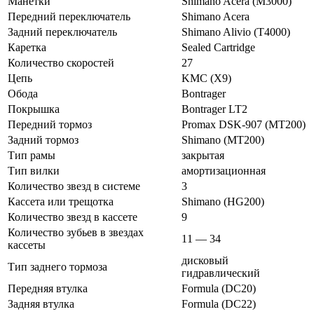
Манетки
Shimano Acera (M3000)
Передний переключатель
Shimano Acera
Задний переключатель
Shimano Alivio (T4000)
Каретка
Sealed Cartridge
Количество скоростей
27
Цепь
KMC (X9)
Обода
Bontrager
Покрышка
Bontrager LT2
Передний тормоз
Promax DSK-907 (MT200)
Задний тормоз
Shimano (MT200)
Тип рамы
закрытая
Тип вилки
амортизационная
Количество звезд в системе
3
Кассета или трещотка
Shimano (HG200)
Количество звезд в кассете
9
Количество зубьев в звездах
11 — 34
кассеты
дисковый
Тип заднего тормоза
гидравлический
Передняя втулка
Formula (DC20)
Задняя втулка
Formula (DC22)