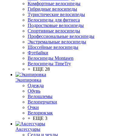
Комфортные велосипеды
Гибридные велосипеды
Туристические велосипеды
Велосипеды для фитнеса
Подростковые велосипеды
Спортивные велосипеды
Профессиональные велосипеды
Экстремальные велосипеды
Шоссейные велосипеды
Фэтбайки
Велосипеды Montasen
Велосипеды TimeTry
+ ЕЩЕ 28
Экипировка
Одежда
Обувь
Велошлемы
Велоперчатки
Очки
Велорюкзак
+ ЕЩЕ 3
Аксессуары
Седла и чехлы