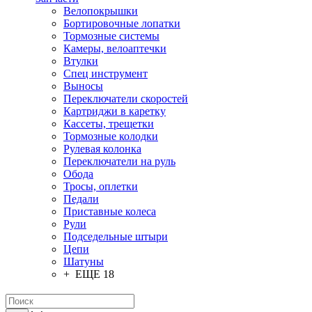
Велопокрышки
Бортировочные лопатки
Тормозные системы
Камеры, велоаптечки
Втулки
Спец инструмент
Выносы
Переключатели скоростей
Картриджи в каретку
Кассеты, трещетки
Тормозные колодки
Рулевая колонка
Переключатели на руль
Обода
Тросы, оплетки
Педали
Приставные колеса
Рули
Подседельные штыри
Цепи
Шатуны
+ ЕЩЕ 18