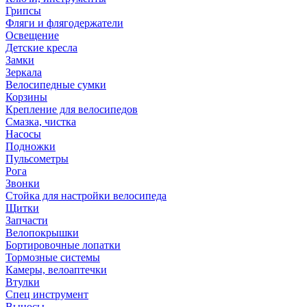
Грипсы
Фляги и флягодержатели
Освещение
Детские кресла
Замки
Зеркала
Велосипедные сумки
Корзины
Крепление для велосипедов
Смазка, чистка
Насосы
Подножки
Пульсометры
Рога
Звонки
Стойка для настройки велосипеда
Щитки
Запчасти
Велопокрышки
Бортировочные лопатки
Тормозные системы
Камеры, велоаптечки
Втулки
Спец инструмент
Выносы