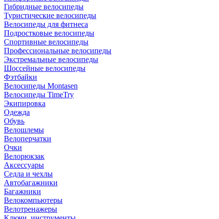
Гибридные велосипеды
Туристические велосипеды
Велосипеды для фитнеса
Подростковые велосипеды
Спортивные велосипеды
Профессиональные велосипеды
Экстремальные велосипеды
Шоссейные велосипеды
Фэтбайки
Велосипеды Montasen
Велосипеды TimeTry
Экипировка
Одежда
Обувь
Велошлемы
Велоперчатки
Очки
Велорюкзак
Аксессуары
Седла и чехлы
Автобагажники
Багажники
Велокомпьютеры
Велотренажеры
Ключи, инструменты