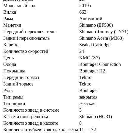
Модельный год
2019 г.
Вилка
663
Рама
Алюминий
Манетки
Shimano (EF500)
Передний переключатель
Shimano Tourney (TY71)
Задний переключатель
Shimano Acera (M360)
Каретка
Sealed Cartridge
Количество скоростей
24
Цепь
KMC (Z7)
Обода
Bontrager Connection
Покрышка
Bontrager H2
Передний тормоз
Tektro
Задний тормоз
Tektro
Руль
Bontrager
Тип рамы
закрытая
Тип вилки
жесткая
Количество звезд в системе
3
Кассета или трещотка
Shimano (HG31)
Количество звезд в кассете
8
Количество зубьев в звездах кассеты
11 — 32