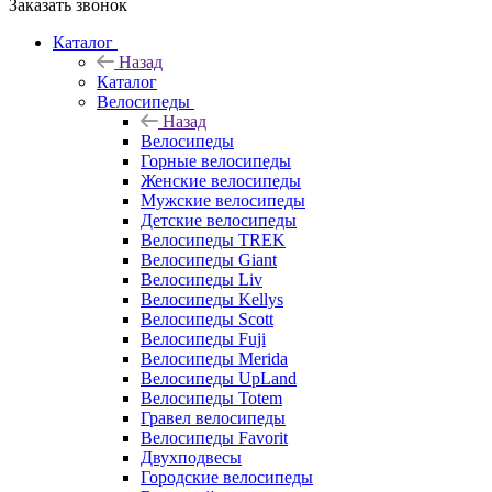
Заказать звонок
Каталог
Назад
Каталог
Велосипеды
Назад
Велосипеды
Горные велосипеды
Женские велосипеды
Мужские велосипеды
Детские велосипеды
Велосипеды TREK
Велосипеды Giant
Велосипеды Liv
Велосипеды Kellys
Велосипеды Scott
Велосипеды Fuji
Велосипеды Merida
Велосипеды UpLand
Велосипеды Totem
Гравел велосипеды
Велосипеды Favorit
Двухподвесы
Городские велосипеды