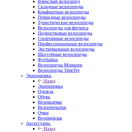
Взрослый велосипед
Складные велосипеды
Комфортные велосипеды
Гибридные велосипеды
Туристические велосипеды
Велосипеды для фитнеса
Подростковые велосипеды
Спортивные велосипеды
Профессиональные велосипеды
Экстремальные велосипеды
Шоссейные велосипеды
Фэтбайки
Велосипеды Montasen
Велосипеды TimeTry
Экипировка
Назад
Экипировка
Одежда
Обувь
Велошлемы
Велоперчатки
Очки
Велорюкзак
Аксессуары
Назад