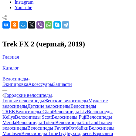
Instagram
YouTube
Trek FX 2 (черный, 2019)
Главная
—
Каталог
—
Велосипеды
Экипировка
Аксессуары
Запчасти
—
Городские велосипеды
Горные велосипеды
Женские велосипеды
Мужские
велосипеды
Детские велосипеды
Велосипеды
TREK
Велосипеды Giant
Велосипеды Liv
Велосипеды
Kellys
Велосипеды Scott
Велосипеды Fuji
Велосипеды
Merida
Велосипеды Totem
Велосипеды UpLand
Гравел
велосипеды
Велосипеды Favorit
Фэтбайки
Велосипеды
Montasen
Велосипеды TimeTry
Двухподвесы
Взрослый