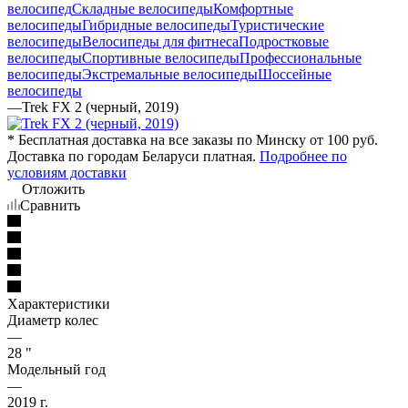
велосипед
Складные велосипеды
Комфортные
велосипеды
Гибридные велосипеды
Туристические
велосипеды
Велосипеды для фитнеса
Подростковые
велосипеды
Спортивные велосипеды
Профессиональные
велосипеды
Экстремальные велосипеды
Шоссейные
велосипеды
—
Trek FX 2 (черный, 2019)
* Бесплатная доставка на все заказы по Минску от 100 руб.
Доставка по городам Беларуси платная.
Подробнее по
условиям доставки
Отложить
Сравнить
Характеристики
Диаметр колес
—
28 "
Модельный год
—
2019 г.