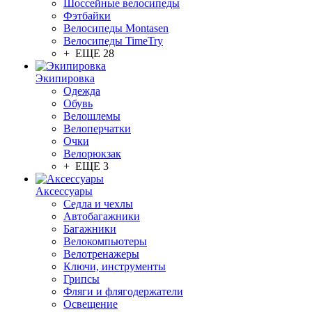
Шоссейные велосипеды
Фэтбайки
Велосипеды Montasen
Велосипеды TimeTry
+ ЕЩЕ 28
Экипировка
Одежда
Обувь
Велошлемы
Велоперчатки
Очки
Велорюкзак
+ ЕЩЕ 3
Аксессуары
Седла и чехлы
Автобагажники
Багажники
Велокомпьютеры
Велотренажеры
Ключи, инструменты
Грипсы
Фляги и флягодержатели
Освещение