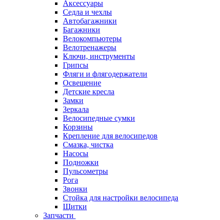
Аксессуары
Седла и чехлы
Автобагажники
Багажники
Велокомпьютеры
Велотренажеры
Ключи, инструменты
Грипсы
Фляги и флягодержатели
Освещение
Детские кресла
Замки
Зеркала
Велосипедные сумки
Корзины
Крепление для велосипедов
Смазка, чистка
Насосы
Подножки
Пульсометры
Рога
Звонки
Стойка для настройки велосипеда
Щитки
Запчасти