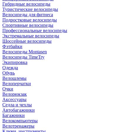
Гибридные велосипеды
Туристические велосипеды
Велосипеды для фитнеса
Подростковые велосипеды
Спортивные велосипеды
Профессиональные велосипеды
Экстремальные велосипеды
Шоссейные велосипеды
Фэтбайки
Велосипеды Montasen
Велосипеды TimeTry
Экипировка
Одежда
Обувь
Велошлемы
Велоперчатки
Очки
Велорюкзак
Аксессуары
Седла и чехлы
Автобагажники
Багажники
Велокомпьютеры
Велотренажеры
Ключи, инструменты