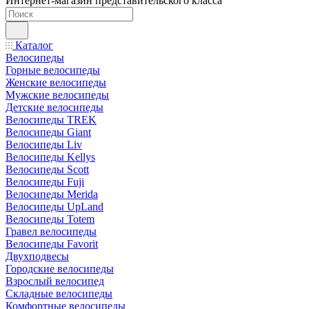
Интернет-магазин представительского класса
Каталог
Велосипеды
Горные велосипеды
Женские велосипеды
Мужские велосипеды
Детские велосипеды
Велосипеды TREK
Велосипеды Giant
Велосипеды Liv
Велосипеды Kellys
Велосипеды Scott
Велосипеды Fuji
Велосипеды Merida
Велосипеды UpLand
Велосипеды Totem
Гравел велосипеды
Велосипеды Favorit
Двухподвесы
Городские велосипеды
Взрослый велосипед
Складные велосипеды
Комфортные велосипеды