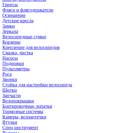
Грипсы
Фляги и флягодержатели
Освещение
Детские кресла
Замки
Зеркала
Велосипедные сумки
Корзины
Крепление для велосипедов
Смазка, чистка
Насосы
Подножки
Пульсометры
Рога
Звонки
Стойка для настройки велосипеда
Щитки
Запчасти
Велопокрышки
Бортировочные лопатки
Тормозные системы
Камеры, велоаптечки
Втулки
Спец инструмент
Выносы