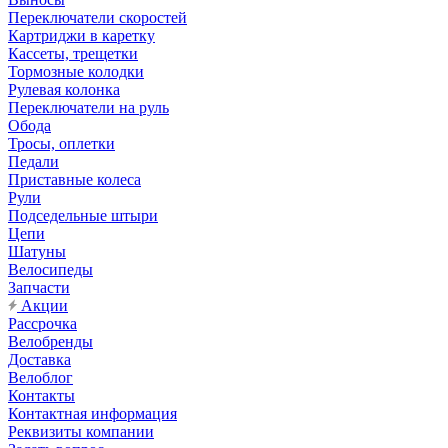
Переключатели скоростей
Картриджи в каретку
Кассеты, трещетки
Тормозные колодки
Рулевая колонка
Переключатели на руль
Обода
Тросы, оплетки
Педали
Приставные колеса
Рули
Подседельные штыри
Цепи
Шатуны
Велосипеды
Запчасти
Акции
Рассрочка
Велобренды
Доставка
Велоблог
Контакты
Контактная информация
Реквизиты компании