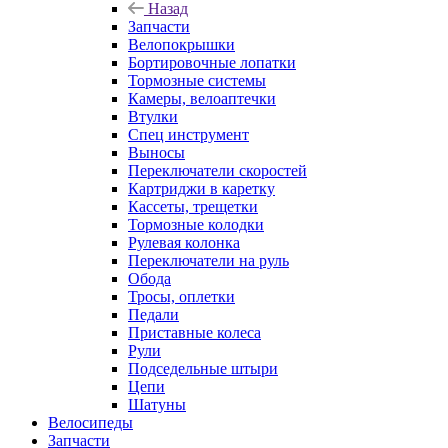
Назад
Запчасти
Велопокрышки
Бортировочные лопатки
Тормозные системы
Камеры, велоаптечки
Втулки
Спец инструмент
Выносы
Переключатели скоростей
Картриджи в каретку
Кассеты, трещетки
Тормозные колодки
Рулевая колонка
Переключатели на руль
Обода
Тросы, оплетки
Педали
Приставные колеса
Рули
Подседельные штыри
Цепи
Шатуны
Велосипеды
Запчасти