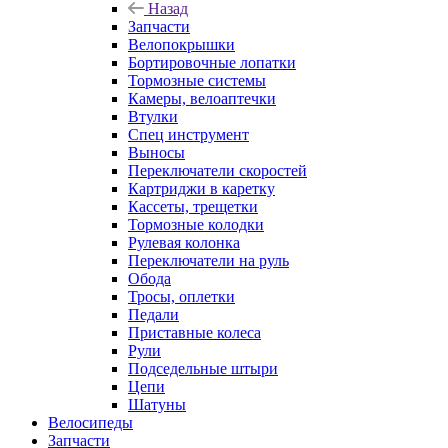
Назад
Запчасти
Велопокрышки
Бортировочные лопатки
Тормозные системы
Камеры, велоаптечки
Втулки
Спец инструмент
Выносы
Переключатели скоростей
Картриджи в каретку
Кассеты, трещетки
Тормозные колодки
Рулевая колонка
Переключатели на руль
Обода
Тросы, оплетки
Педали
Приставные колеса
Рули
Подседельные штыри
Цепи
Шатуны
Велосипеды
Запчасти