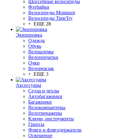
Шоссейные велосипеды
Фэтбайки
Велосипеды Montasen
Велосипеды TimeTry
+ ЕЩЕ 28
Экипировка
Одежда
Обувь
Велошлемы
Велоперчатки
Очки
Велорюкзак
+ ЕЩЕ 3
Аксессуары
Седла и чехлы
Автобагажники
Багажники
Велокомпьютеры
Велотренажеры
Ключи, инструменты
Грипсы
Фляги и флягодержатели
Освещение