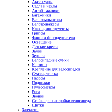
Аксессуары
Седла и чехлы
Автобагажники
Багажники
Велокомпьютеры
Велотренажеры
Ключи, инструменты
Грипсы
Фляги и флягодержатели
Освещение
Детские кресла
Замки
Зеркала
Велосипедные сумки
Корзины
Крепление для велосипедов
Смазка, чистка
Насосы
Подножки
Пульсометры
Рога
Звонки
Стойка для настройки велосипеда
Щитки
Запчасти