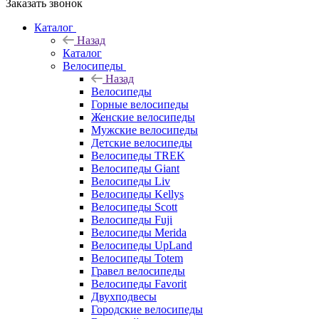
Заказать звонок
Каталог
Назад
Каталог
Велосипеды
Назад
Велосипеды
Горные велосипеды
Женские велосипеды
Мужские велосипеды
Детские велосипеды
Велосипеды TREK
Велосипеды Giant
Велосипеды Liv
Велосипеды Kellys
Велосипеды Scott
Велосипеды Fuji
Велосипеды Merida
Велосипеды UpLand
Велосипеды Totem
Гравел велосипеды
Велосипеды Favorit
Двухподвесы
Городские велосипеды