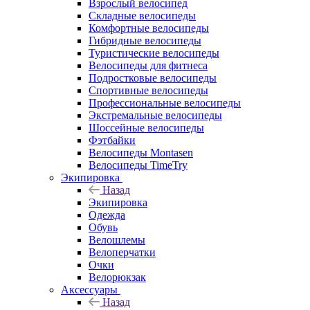
Взрослый велосипед
Складные велосипеды
Комфортные велосипеды
Гибридные велосипеды
Туристические велосипеды
Велосипеды для фитнеса
Подростковые велосипеды
Спортивные велосипеды
Профессиональные велосипеды
Экстремальные велосипеды
Шоссейные велосипеды
Фэтбайки
Велосипеды Montasen
Велосипеды TimeTry
Экипировка
Назад
Экипировка
Одежда
Обувь
Велошлемы
Велоперчатки
Очки
Велорюкзак
Аксессуары
Назад