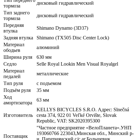
Тип переднего
дисковый гидравлический
тормоза
Тип заднего
дисковый гидравлический
тормоза
Передняя
Shimano Dynamo (3D37)
втулка
Задняя втулка
Shimano (TX505 Disc Center Lock)
Материал
алюминий
ободьев
Ширина руля
630 мм
Седло
Selle Royal Lookin Men Visual Royalgel
Материал
металлические
педалей
Тип руля
с подъемом
Подъём руля
35 мм
Ход
63 мм
амортизатора
KELLYS BICYCLES S.R.O. Адрес: Slnečná
Изготовитель
cesta 374, 922 01 Veľké Orvište, Slovak
Republic, VAT: SK2020395300
"Частное предприятие «ВелоПланета».УНП
193060766 223043,Минская обл., Минский р-
Поставщик
н, Папернянский с/с,аг.Большевик,