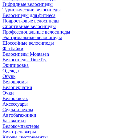
Гибридные велосипеды
Туристические велосипеды
Велосипеды для фитнеса
Подростковые велосипеды
Спортивные велосипеды
Профессиональные велосипеды
Экстремальные велосипеды
Шоссейные велосипеды
Фэтбайки
Велосипеды Montasen
Велосипеды TimeTry
Экипировка
Одежда
Обувь
Велошлемы
Велоперчатки
Очки
Велорюкзак
Аксессуары
Седла и чехлы
Автобагажники
Багажники
Велокомпьютеры
Велотренажеры
Ключи, инструменты