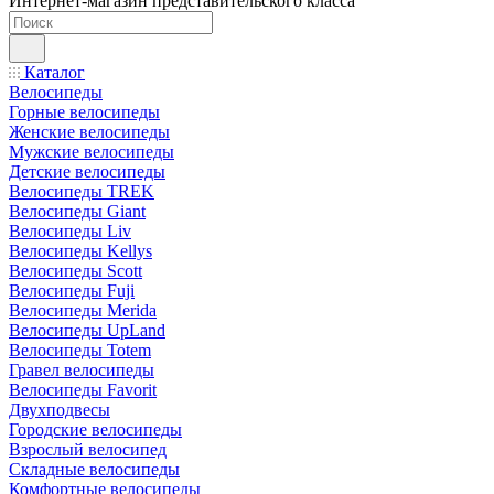
Интернет-магазин представительского класса
Каталог
Велосипеды
Горные велосипеды
Женские велосипеды
Мужские велосипеды
Детские велосипеды
Велосипеды TREK
Велосипеды Giant
Велосипеды Liv
Велосипеды Kellys
Велосипеды Scott
Велосипеды Fuji
Велосипеды Merida
Велосипеды UpLand
Велосипеды Totem
Гравел велосипеды
Велосипеды Favorit
Двухподвесы
Городские велосипеды
Взрослый велосипед
Складные велосипеды
Комфортные велосипеды