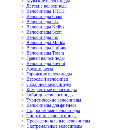
Мужские велосипеды
Детские велосипеды
Велосипеды TREK
Велосипеды Giant
Велосипеды Liv
Велосипеды Kellys
Велосипеды Scott
Велосипеды Fuji
Велосипеды Merida
Велосипеды UpLand
Велосипеды Totem
Гравел велосипеды
Велосипеды Favorit
Двухподвесы
Городские велосипеды
Взрослый велосипед
Складные велосипеды
Комфортные велосипеды
Гибридные велосипеды
Туристические велосипеды
Велосипеды для фитнеса
Подростковые велосипеды
Спортивные велосипеды
Профессиональные велосипеды
Экстремальные велосипеды