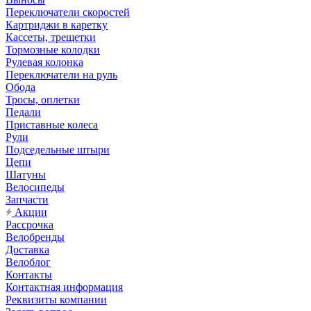
Переключатели скоростей
Картриджи в каретку
Кассеты, трещетки
Тормозные колодки
Рулевая колонка
Переключатели на руль
Обода
Тросы, оплетки
Педали
Приставные колеса
Рули
Подседельные штыри
Цепи
Шатуны
Велосипеды
Запчасти
Акции
Рассрочка
Велобренды
Доставка
Велоблог
Контакты
Контактная информация
Реквизиты компании