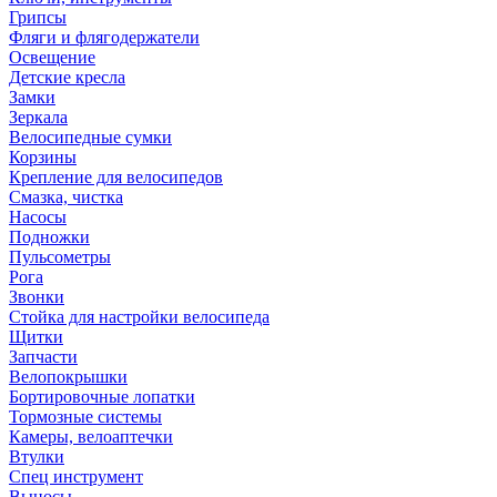
Грипсы
Фляги и флягодержатели
Освещение
Детские кресла
Замки
Зеркала
Велосипедные сумки
Корзины
Крепление для велосипедов
Смазка, чистка
Насосы
Подножки
Пульсометры
Рога
Звонки
Стойка для настройки велосипеда
Щитки
Запчасти
Велопокрышки
Бортировочные лопатки
Тормозные системы
Камеры, велоаптечки
Втулки
Спец инструмент
Выносы