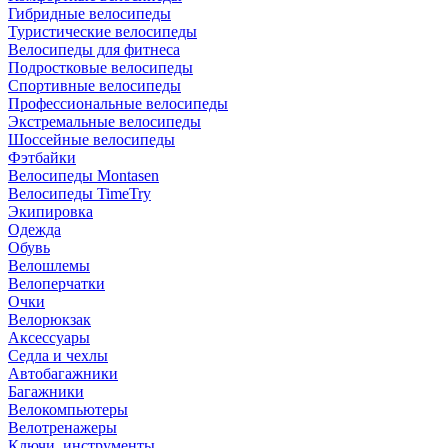
Гибридные велосипеды
Туристические велосипеды
Велосипеды для фитнеса
Подростковые велосипеды
Спортивные велосипеды
Профессиональные велосипеды
Экстремальные велосипеды
Шоссейные велосипеды
Фэтбайки
Велосипеды Montasen
Велосипеды TimeTry
Экипировка
Одежда
Обувь
Велошлемы
Велоперчатки
Очки
Велорюкзак
Аксессуары
Седла и чехлы
Автобагажники
Багажники
Велокомпьютеры
Велотренажеры
Ключи, инструменты