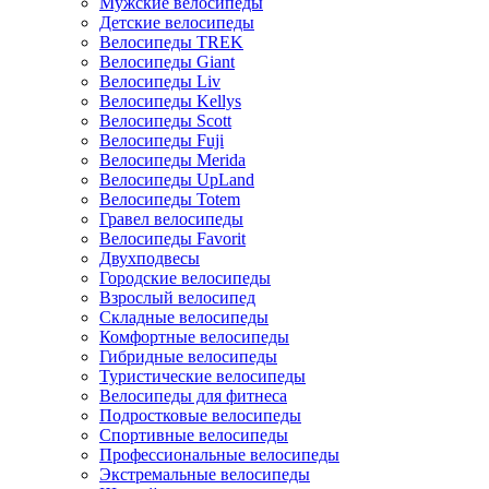
Мужские велосипеды
Детские велосипеды
Велосипеды TREK
Велосипеды Giant
Велосипеды Liv
Велосипеды Kellys
Велосипеды Scott
Велосипеды Fuji
Велосипеды Merida
Велосипеды UpLand
Велосипеды Totem
Гравел велосипеды
Велосипеды Favorit
Двухподвесы
Городские велосипеды
Взрослый велосипед
Складные велосипеды
Комфортные велосипеды
Гибридные велосипеды
Туристические велосипеды
Велосипеды для фитнеса
Подростковые велосипеды
Спортивные велосипеды
Профессиональные велосипеды
Экстремальные велосипеды