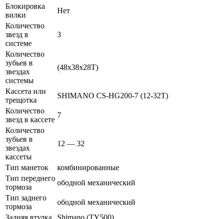
Блокировка
Нет
вилки
Количество
звезд в
3
системе
Количество
зубьев в
(48x38x28T)
звездах
системы
Кассета или
SHIMANO CS-HG200-7 (12-32T)
трещотка
Количество
7
звезд в кассете
Количество
зубьев в
12 — 32
звездах
кассеты
Тип манеток
комбинированные
Тип переднего
ободной механический
тормоза
Тип заднего
ободной механический
тормоза
Задняя втулка
Shimano (TY500)