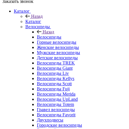
Заказать звонок
Каталог
Назад
Каталог
Велосипеды
Назад
Велосипеды
Горные велосипеды
Женские велосипеды
Мужские велосипеды
Детские велосипеды
Велосипеды TREK
Велосипеды Giant
Велосипеды Liv
Велосипеды Kellys
Велосипеды Scott
Велосипеды Fuji
Велосипеды Merida
Велосипеды UpLand
Велосипеды Totem
Гравел велосипеды
Велосипеды Favorit
Двухподвесы
Городские велосипеды