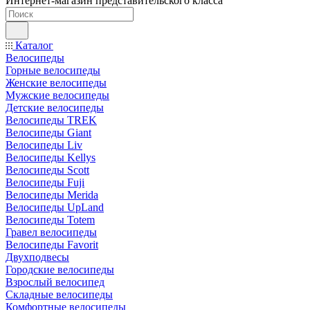
Интернет-магазин представительского класса
Каталог
Велосипеды
Горные велосипеды
Женские велосипеды
Мужские велосипеды
Детские велосипеды
Велосипеды TREK
Велосипеды Giant
Велосипеды Liv
Велосипеды Kellys
Велосипеды Scott
Велосипеды Fuji
Велосипеды Merida
Велосипеды UpLand
Велосипеды Totem
Гравел велосипеды
Велосипеды Favorit
Двухподвесы
Городские велосипеды
Взрослый велосипед
Складные велосипеды
Комфортные велосипеды