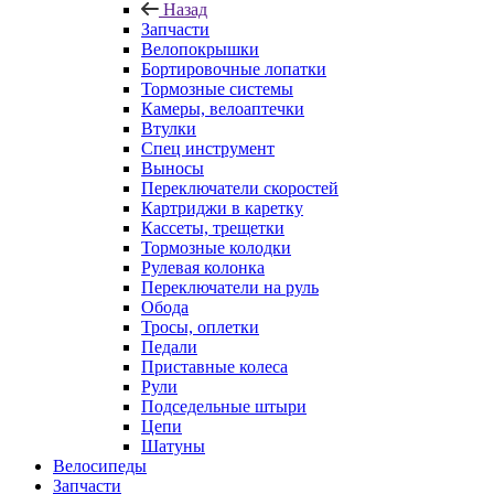
Назад
Запчасти
Велопокрышки
Бортировочные лопатки
Тормозные системы
Камеры, велоаптечки
Втулки
Спец инструмент
Выносы
Переключатели скоростей
Картриджи в каретку
Кассеты, трещетки
Тормозные колодки
Рулевая колонка
Переключатели на руль
Обода
Тросы, оплетки
Педали
Приставные колеса
Рули
Подседельные штыри
Цепи
Шатуны
Велосипеды
Запчасти