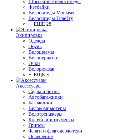
Шоссейные велосипеды
Фэтбайки
Велосипеды Montasen
Велосипеды TimeTry
+ ЕЩЕ 28
Экипировка
Одежда
Обувь
Велошлемы
Велоперчатки
Очки
Велорюкзак
+ ЕЩЕ 3
Аксессуары
Седла и чехлы
Автобагажники
Багажники
Велокомпьютеры
Велотренажеры
Ключи, инструменты
Грипсы
Фляги и флягодержатели
Освещение