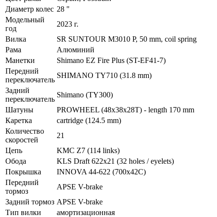
Диаметр колес
28 "
Модельный
2023 г.
год
Вилка
SR SUNTOUR M3010 P, 50 mm, coil spring
Рама
Алюминий
Манетки
Shimano EZ Fire Plus (ST-EF41-7)
Передний
SHIMANO TY710 (31.8 mm)
переключатель
Задний
Shimano (TY300)
переключатель
Шатуны
PROWHEEL (48x38x28T) - length 170 mm
Каретка
cartridge (124.5 mm)
Количество
21
скоростей
Цепь
KMC Z7 (114 links)
Обода
KLS Draft 622x21 (32 holes / eyelets)
Покрышка
INNOVA 44-622 (700x42C)
Передний
APSE V-brake
тормоз
Задний тормоз
APSE V-brake
Тип вилки
амортизационная