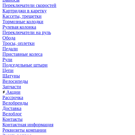
Переключатели скоростей
Картриджи в каретку
Кассеты, трещетки
Тормозные колодки
Рулевая колонка
Переключатели на руль
Обода
Тросы, оплетки
Педали
Приставные колеса
Рули
Подседельные штыри
Цепи
Шатуны
Велосипеды
Запчасти
Акции
Рассрочка
Велобренды
Доставка
Велоблог
Контакты
Контактная информация
Реквизиты компании