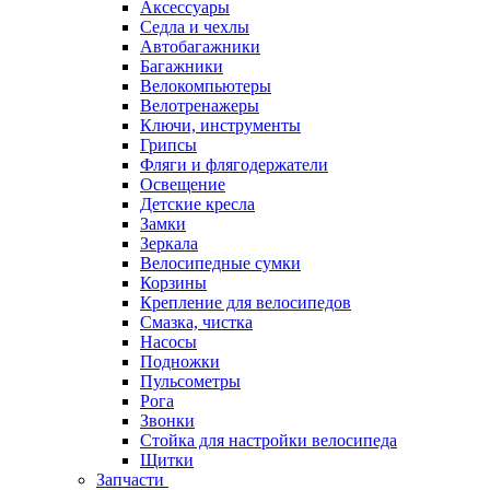
Аксессуары
Седла и чехлы
Автобагажники
Багажники
Велокомпьютеры
Велотренажеры
Ключи, инструменты
Грипсы
Фляги и флягодержатели
Освещение
Детские кресла
Замки
Зеркала
Велосипедные сумки
Корзины
Крепление для велосипедов
Смазка, чистка
Насосы
Подножки
Пульсометры
Рога
Звонки
Стойка для настройки велосипеда
Щитки
Запчасти