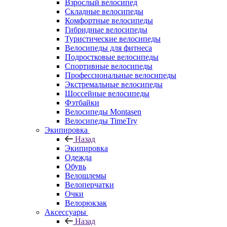
Взрослый велосипед
Складные велосипеды
Комфортные велосипеды
Гибридные велосипеды
Туристические велосипеды
Велосипеды для фитнеса
Подростковые велосипеды
Спортивные велосипеды
Профессиональные велосипеды
Экстремальные велосипеды
Шоссейные велосипеды
Фэтбайки
Велосипеды Montasen
Велосипеды TimeTry
Экипировка
Назад
Экипировка
Одежда
Обувь
Велошлемы
Велоперчатки
Очки
Велорюкзак
Аксессуары
Назад