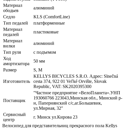
Материал
алюминий
ободьев
Седло
KLS (ComfortLine)
Тип педалей
платформенные
Материал
пластиковые
педалей
Материал
алюминий
вилки
Тип руля
с подъемом
Ход
50 мм
амортизатора
Размер
S, M
KELLYS BICYCLES S.R.O. Адрес: Slnečná
Изготовитель
cesta 374, 922 01 Veľké Orvište, Slovak
Republic, VAT: SK2020395300
"Частное предприятие «ВелоПланета».УНП
193060766 223043,Минская обл., Минский р-
Поставщик
н, Папернянский с/с,аг.Большевик,
ул.Мирная, 32"
Сервисный
г. Минск ул.Кирова 23
центр
Велосипед для представительниц прекрасного пола Kellys