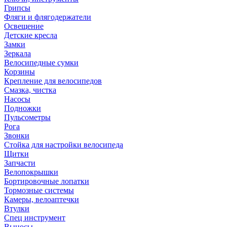
Грипсы
Фляги и флягодержатели
Освещение
Детские кресла
Замки
Зеркала
Велосипедные сумки
Корзины
Крепление для велосипедов
Смазка, чистка
Насосы
Подножки
Пульсометры
Рога
Звонки
Стойка для настройки велосипеда
Щитки
Запчасти
Велопокрышки
Бортировочные лопатки
Тормозные системы
Камеры, велоаптечки
Втулки
Спец инструмент
Выносы