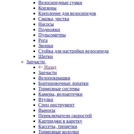
Велосипедные сумки
Корзины
Крепление для велосипедов
Смазка, чистка
Насосы
Подножки
Пульсометры
Рога
Звонки
Стойка для настройки велосипеда
Щитки
Запчасти
Назад
Запчасти
Велопокрышки
Бортировочные лопатки
Тормозные системы
Камеры, велоаптечки
Втулки
Спец инструмент
Выносы
Переключатели скоростей
Картриджи в каретку
Кассеты, трещетки
Тормозные колодки