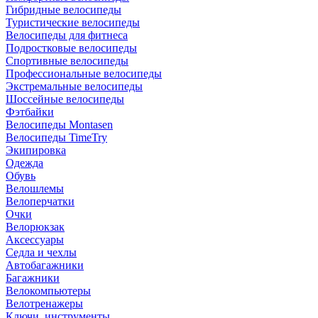
Гибридные велосипеды
Туристические велосипеды
Велосипеды для фитнеса
Подростковые велосипеды
Спортивные велосипеды
Профессиональные велосипеды
Экстремальные велосипеды
Шоссейные велосипеды
Фэтбайки
Велосипеды Montasen
Велосипеды TimeTry
Экипировка
Одежда
Обувь
Велошлемы
Велоперчатки
Очки
Велорюкзак
Аксессуары
Седла и чехлы
Автобагажники
Багажники
Велокомпьютеры
Велотренажеры
Ключи, инструменты