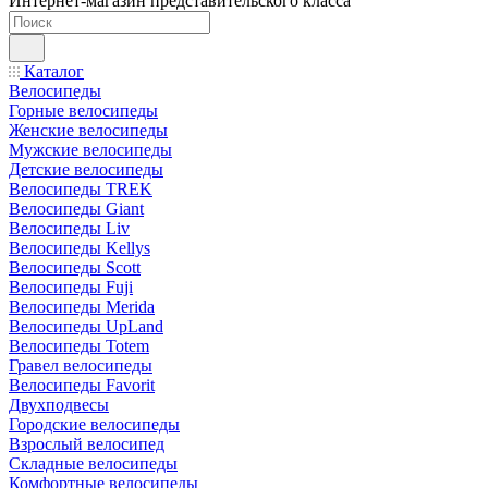
Интернет-магазин представительского класса
Каталог
Велосипеды
Горные велосипеды
Женские велосипеды
Мужские велосипеды
Детские велосипеды
Велосипеды TREK
Велосипеды Giant
Велосипеды Liv
Велосипеды Kellys
Велосипеды Scott
Велосипеды Fuji
Велосипеды Merida
Велосипеды UpLand
Велосипеды Totem
Гравел велосипеды
Велосипеды Favorit
Двухподвесы
Городские велосипеды
Взрослый велосипед
Складные велосипеды
Комфортные велосипеды