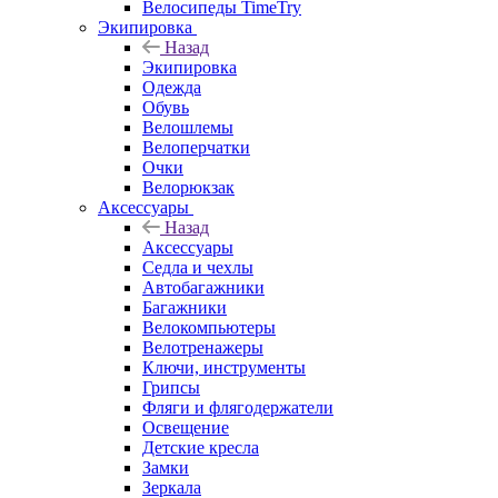
Велосипеды TimeTry
Экипировка
Назад
Экипировка
Одежда
Обувь
Велошлемы
Велоперчатки
Очки
Велорюкзак
Аксессуары
Назад
Аксессуары
Седла и чехлы
Автобагажники
Багажники
Велокомпьютеры
Велотренажеры
Ключи, инструменты
Грипсы
Фляги и флягодержатели
Освещение
Детские кресла
Замки
Зеркала