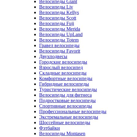
Велосипеды Giant
Велосипеды Liv
Велосипеды Kellys
Велосипеды Scott
Велосипеды Fuji
Велосипеды Merida
Велосипеды UpLand
Велосипеды Totem
Гравел велосипеды
Велосипеды Favorit
Двухподвесы
Городские велосипеды
Взрослый велосипед
Складные велосипеды
Комфортные велосипеды
Гибридные велосипеды
Туристические велосипеды
Велосипеды для фитнеса
Подростковые велосипеды
Спортивные велосипеды
Профессиональные велосипеды
Экстремальные велосипеды
Шоссейные велосипеды
Фэтбайки
Велосипеды Montasen