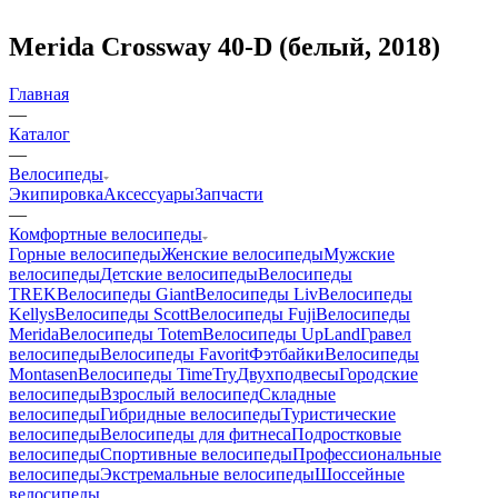
Merida Crossway 40-D (белый, 2018)
Главная
—
Каталог
—
Велосипеды
Экипировка
Аксессуары
Запчасти
—
Комфортные велосипеды
Горные велосипеды
Женские велосипеды
Мужские
велосипеды
Детские велосипеды
Велосипеды
TREK
Велосипеды Giant
Велосипеды Liv
Велосипеды
Kellys
Велосипеды Scott
Велосипеды Fuji
Велосипеды
Merida
Велосипеды Totem
Велосипеды UpLand
Гравел
велосипеды
Велосипеды Favorit
Фэтбайки
Велосипеды
Montasen
Велосипеды TimeTry
Двухподвесы
Городские
велосипеды
Взрослый велосипед
Складные
велосипеды
Гибридные велосипеды
Туристические
велосипеды
Велосипеды для фитнеса
Подростковые
велосипеды
Спортивные велосипеды
Профессиональные
велосипеды
Экстремальные велосипеды
Шоссейные
велосипеды