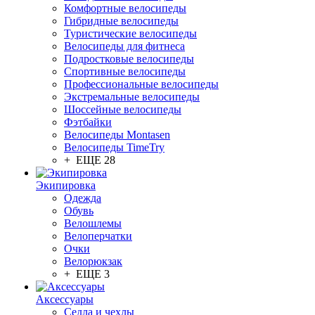
Комфортные велосипеды
Гибридные велосипеды
Туристические велосипеды
Велосипеды для фитнеса
Подростковые велосипеды
Спортивные велосипеды
Профессиональные велосипеды
Экстремальные велосипеды
Шоссейные велосипеды
Фэтбайки
Велосипеды Montasen
Велосипеды TimeTry
+ ЕЩЕ 28
Экипировка
Одежда
Обувь
Велошлемы
Велоперчатки
Очки
Велорюкзак
+ ЕЩЕ 3
Аксессуары
Седла и чехлы