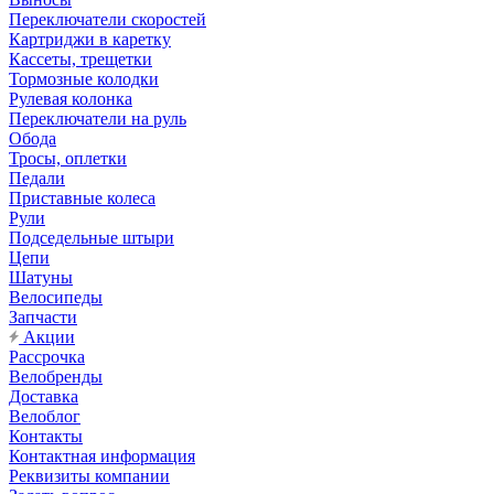
Переключатели скоростей
Картриджи в каретку
Кассеты, трещетки
Тормозные колодки
Рулевая колонка
Переключатели на руль
Обода
Тросы, оплетки
Педали
Приставные колеса
Рули
Подседельные штыри
Цепи
Шатуны
Велосипеды
Запчасти
Акции
Рассрочка
Велобренды
Доставка
Велоблог
Контакты
Контактная информация
Реквизиты компании