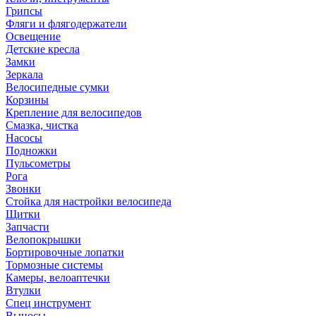
Грипсы
Фляги и флягодержатели
Освещение
Детские кресла
Замки
Зеркала
Велосипедные сумки
Корзины
Крепление для велосипедов
Смазка, чистка
Насосы
Подножки
Пульсометры
Рога
Звонки
Стойка для настройки велосипеда
Щитки
Запчасти
Велопокрышки
Бортировочные лопатки
Тормозные системы
Камеры, велоаптечки
Втулки
Спец инструмент
Выносы