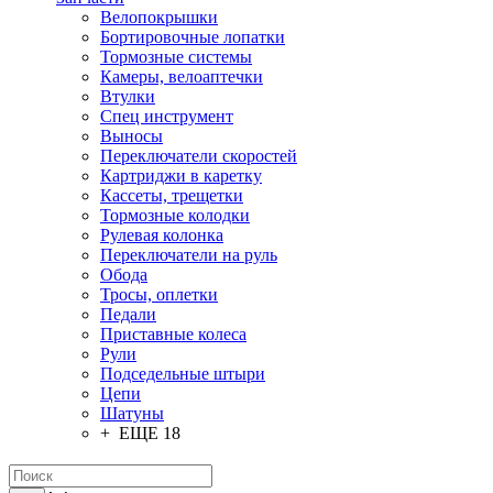
Велопокрышки
Бортировочные лопатки
Тормозные системы
Камеры, велоаптечки
Втулки
Спец инструмент
Выносы
Переключатели скоростей
Картриджи в каретку
Кассеты, трещетки
Тормозные колодки
Рулевая колонка
Переключатели на руль
Обода
Тросы, оплетки
Педали
Приставные колеса
Рули
Подседельные штыри
Цепи
Шатуны
+ ЕЩЕ 18