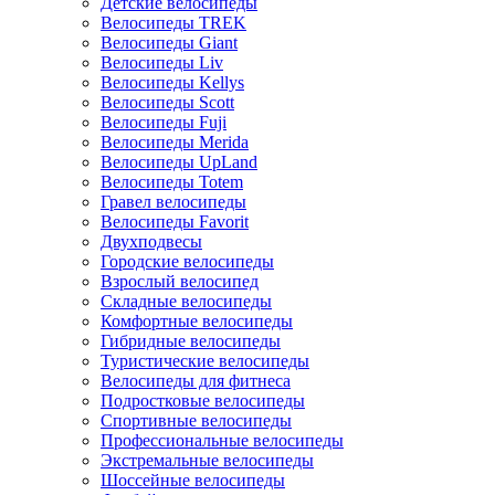
Детские велосипеды
Велосипеды TREK
Велосипеды Giant
Велосипеды Liv
Велосипеды Kellys
Велосипеды Scott
Велосипеды Fuji
Велосипеды Merida
Велосипеды UpLand
Велосипеды Totem
Гравел велосипеды
Велосипеды Favorit
Двухподвесы
Городские велосипеды
Взрослый велосипед
Складные велосипеды
Комфортные велосипеды
Гибридные велосипеды
Туристические велосипеды
Велосипеды для фитнеса
Подростковые велосипеды
Спортивные велосипеды
Профессиональные велосипеды
Экстремальные велосипеды
Шоссейные велосипеды