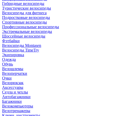
Гибридные велосипеды
Туристические велосипеды
Велосипеды для фитнеса
Подростковые велосипеды
Спортивные велосипеды
Профессиональные велосипеды
Экстремальные велосипеды
Шоссейные велосипеды
Фэтбайки
Велосипеды Montasen
Велосипеды TimeTry
Экипировка
Одежда
Обувь
Велошлемы
Велоперчатки
Очки
Велорюкзак
Аксессуары
Седла и чехлы
Автобагажники
Багажники
Велокомпьютеры
Велотренажеры
Ключи, инструменты