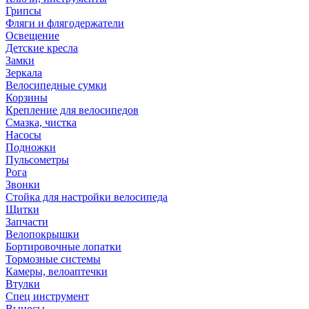
Грипсы
Фляги и флягодержатели
Освещение
Детские кресла
Замки
Зеркала
Велосипедные сумки
Корзины
Крепление для велосипедов
Смазка, чистка
Насосы
Подножки
Пульсометры
Рога
Звонки
Стойка для настройки велосипеда
Щитки
Запчасти
Велопокрышки
Бортировочные лопатки
Тормозные системы
Камеры, велоаптечки
Втулки
Спец инструмент
Выносы