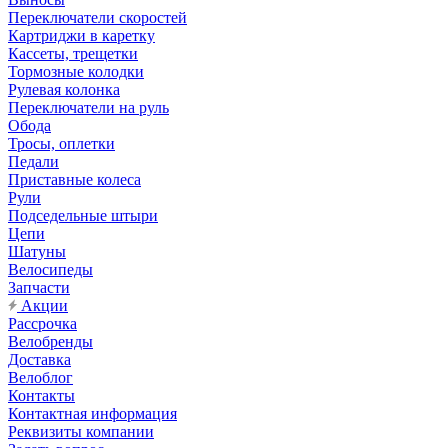
Переключатели скоростей
Картриджи в каретку
Кассеты, трещетки
Тормозные колодки
Рулевая колонка
Переключатели на руль
Обода
Тросы, оплетки
Педали
Приставные колеса
Рули
Подседельные штыри
Цепи
Шатуны
Велосипеды
Запчасти
Акции
Рассрочка
Велобренды
Доставка
Велоблог
Контакты
Контактная информация
Реквизиты компании