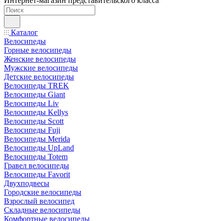
Интернет-магазин представительского класса
Каталог
Велосипеды
Горные велосипеды
Женские велосипеды
Мужские велосипеды
Детские велосипеды
Велосипеды TREK
Велосипеды Giant
Велосипеды Liv
Велосипеды Kellys
Велосипеды Scott
Велосипеды Fuji
Велосипеды Merida
Велосипеды UpLand
Велосипеды Totem
Гравел велосипеды
Велосипеды Favorit
Двухподвесы
Городские велосипеды
Взрослый велосипед
Складные велосипеды
Комфортные велосипеды