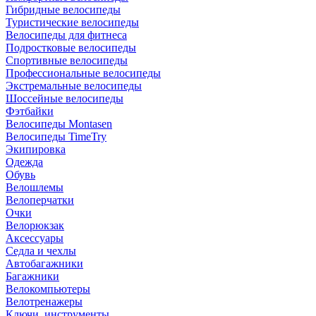
Гибридные велосипеды
Туристические велосипеды
Велосипеды для фитнеса
Подростковые велосипеды
Спортивные велосипеды
Профессиональные велосипеды
Экстремальные велосипеды
Шоссейные велосипеды
Фэтбайки
Велосипеды Montasen
Велосипеды TimeTry
Экипировка
Одежда
Обувь
Велошлемы
Велоперчатки
Очки
Велорюкзак
Аксессуары
Седла и чехлы
Автобагажники
Багажники
Велокомпьютеры
Велотренажеры
Ключи, инструменты