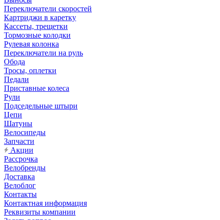
Переключатели скоростей
Картриджи в каретку
Кассеты, трещетки
Тормозные колодки
Рулевая колонка
Переключатели на руль
Обода
Тросы, оплетки
Педали
Приставные колеса
Рули
Подседельные штыри
Цепи
Шатуны
Велосипеды
Запчасти
Акции
Рассрочка
Велобренды
Доставка
Велоблог
Контакты
Контактная информация
Реквизиты компании