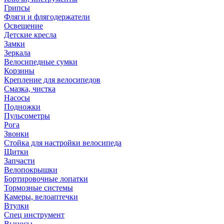
Грипсы
Фляги и флягодержатели
Освещение
Детские кресла
Замки
Зеркала
Велосипедные сумки
Корзины
Крепление для велосипедов
Смазка, чистка
Насосы
Подножки
Пульсометры
Рога
Звонки
Стойка для настройки велосипеда
Щитки
Запчасти
Велопокрышки
Бортировочные лопатки
Тормозные системы
Камеры, велоаптечки
Втулки
Спец инструмент
Выносы