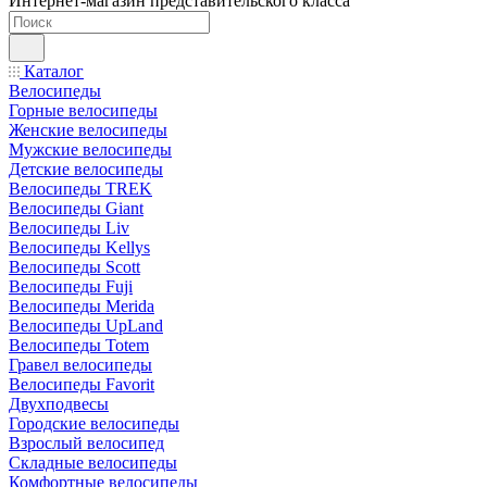
Интернет-магазин представительского класса
Каталог
Велосипеды
Горные велосипеды
Женские велосипеды
Мужские велосипеды
Детские велосипеды
Велосипеды TREK
Велосипеды Giant
Велосипеды Liv
Велосипеды Kellys
Велосипеды Scott
Велосипеды Fuji
Велосипеды Merida
Велосипеды UpLand
Велосипеды Totem
Гравел велосипеды
Велосипеды Favorit
Двухподвесы
Городские велосипеды
Взрослый велосипед
Складные велосипеды
Комфортные велосипеды