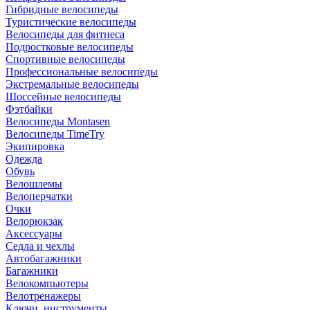
Гибридные велосипеды
Туристические велосипеды
Велосипеды для фитнеса
Подростковые велосипеды
Спортивные велосипеды
Профессиональные велосипеды
Экстремальные велосипеды
Шоссейные велосипеды
Фэтбайки
Велосипеды Montasen
Велосипеды TimeTry
Экипировка
Одежда
Обувь
Велошлемы
Велоперчатки
Очки
Велорюкзак
Аксессуары
Седла и чехлы
Автобагажники
Багажники
Велокомпьютеры
Велотренажеры
Ключи, инструменты