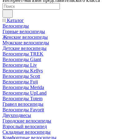
Интернет-магазин представительского класса
Каталог
Велосипеды
Горные велосипеды
Женские велосипеды
Мужские велосипеды
Детские велосипеды
Велосипеды TREK
Велосипеды Giant
Велосипеды Liv
Велосипеды Kellys
Велосипеды Scott
Велосипеды Fuji
Велосипеды Merida
Велосипеды UpLand
Велосипеды Totem
Гравел велосипеды
Велосипеды Favorit
Двухподвесы
Городские велосипеды
Взрослый велосипед
Складные велосипеды
Комфортные велосипеды