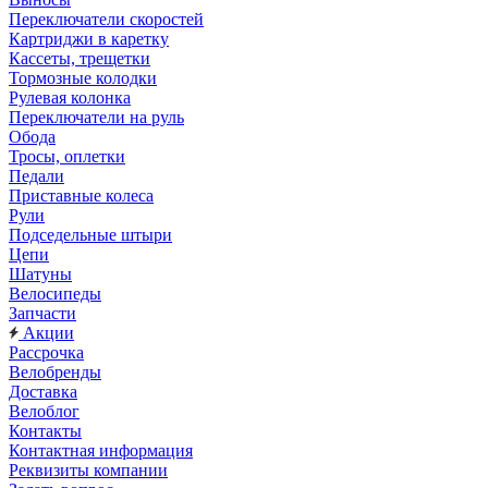
Переключатели скоростей
Картриджи в каретку
Кассеты, трещетки
Тормозные колодки
Рулевая колонка
Переключатели на руль
Обода
Тросы, оплетки
Педали
Приставные колеса
Рули
Подседельные штыри
Цепи
Шатуны
Велосипеды
Запчасти
Акции
Рассрочка
Велобренды
Доставка
Велоблог
Контакты
Контактная информация
Реквизиты компании