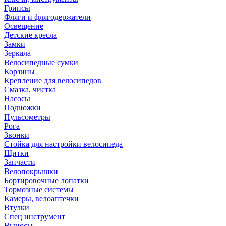
Грипсы
Фляги и флягодержатели
Освещение
Детские кресла
Замки
Зеркала
Велосипедные сумки
Корзины
Крепление для велосипедов
Смазка, чистка
Насосы
Подножки
Пульсометры
Рога
Звонки
Стойка для настройки велосипеда
Щитки
Запчасти
Велопокрышки
Бортировочные лопатки
Тормозные системы
Камеры, велоаптечки
Втулки
Спец инструмент
Выносы