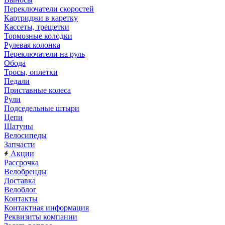
Переключатели скоростей
Картриджи в каретку
Кассеты, трещетки
Тормозные колодки
Рулевая колонка
Переключатели на руль
Обода
Тросы, оплетки
Педали
Приставные колеса
Рули
Подседельные штыри
Цепи
Шатуны
Велосипеды
Запчасти
Акции
Рассрочка
Велобренды
Доставка
Велоблог
Контакты
Контактная информация
Реквизиты компании