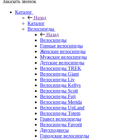
Заказать звонок
Каталог
Назад
Каталог
Велосипеды
Назад
Велосипеды
Горные велосипеды
Женские велосипеды
Мужские велосипеды
Детские велосипеды
Велосипеды TREK
Велосипеды Giant
Велосипеды Liv
Велосипеды Kellys
Велосипеды Scott
Велосипеды Fuji
Велосипеды Merida
Велосипеды UpLand
Велосипеды Totem
Гравел велосипеды
Велосипеды Favorit
Двухподвесы
Городские велосипеды