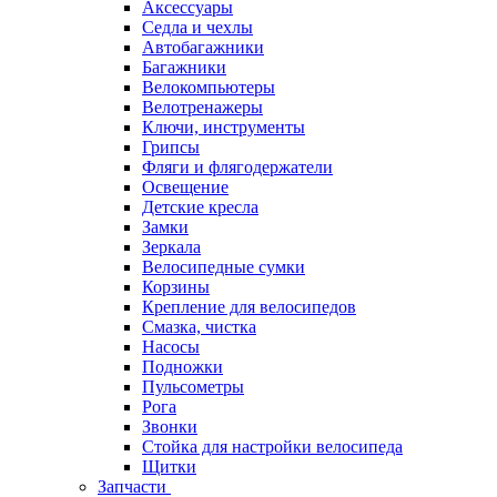
Аксессуары
Седла и чехлы
Автобагажники
Багажники
Велокомпьютеры
Велотренажеры
Ключи, инструменты
Грипсы
Фляги и флягодержатели
Освещение
Детские кресла
Замки
Зеркала
Велосипедные сумки
Корзины
Крепление для велосипедов
Смазка, чистка
Насосы
Подножки
Пульсометры
Рога
Звонки
Стойка для настройки велосипеда
Щитки
Запчасти