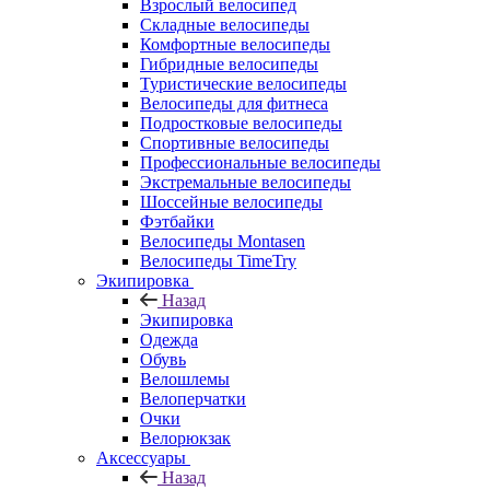
Взрослый велосипед
Складные велосипеды
Комфортные велосипеды
Гибридные велосипеды
Туристические велосипеды
Велосипеды для фитнеса
Подростковые велосипеды
Спортивные велосипеды
Профессиональные велосипеды
Экстремальные велосипеды
Шоссейные велосипеды
Фэтбайки
Велосипеды Montasen
Велосипеды TimeTry
Экипировка
Назад
Экипировка
Одежда
Обувь
Велошлемы
Велоперчатки
Очки
Велорюкзак
Аксессуары
Назад