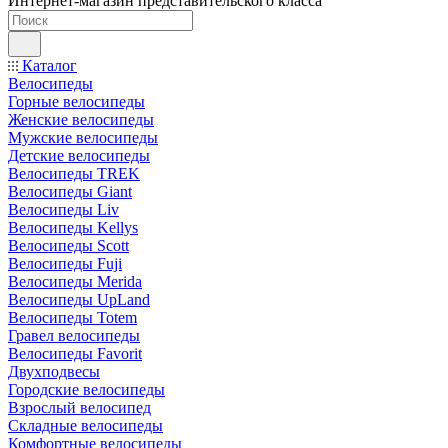
Интернет-магазин представительского класса
Каталог
Велосипеды
Горные велосипеды
Женские велосипеды
Мужские велосипеды
Детские велосипеды
Велосипеды TREK
Велосипеды Giant
Велосипеды Liv
Велосипеды Kellys
Велосипеды Scott
Велосипеды Fuji
Велосипеды Merida
Велосипеды UpLand
Велосипеды Totem
Гравел велосипеды
Велосипеды Favorit
Двухподвесы
Городские велосипеды
Взрослый велосипед
Складные велосипеды
Комфортные велосипеды