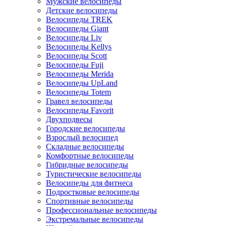
Мужские велосипеды
Детские велосипеды
Велосипеды TREK
Велосипеды Giant
Велосипеды Liv
Велосипеды Kellys
Велосипеды Scott
Велосипеды Fuji
Велосипеды Merida
Велосипеды UpLand
Велосипеды Totem
Гравел велосипеды
Велосипеды Favorit
Двухподвесы
Городские велосипеды
Взрослый велосипед
Складные велосипеды
Комфортные велосипеды
Гибридные велосипеды
Туристические велосипеды
Велосипеды для фитнеса
Подростковые велосипеды
Спортивные велосипеды
Профессиональные велосипеды
Экстремальные велосипеды