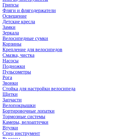
Грипсы
Фляги и флягодержатели
Освещение
Детские кресла
Замки
Зеркала
Велосипедные сумки
Корзины
Крепление для велосипедов
Смазка, чистка
Насосы
Подножки
Пульсометры
Рога
Звонки
Стойка для настройки велосипеда
Щитки
Запчасти
Велопокрышки
Бортировочные лопатки
Тормозные системы
Камеры, велоаптечки
Втулки
Спец инструмент
Выносы