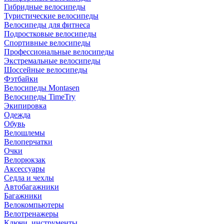
Гибридные велосипеды
Туристические велосипеды
Велосипеды для фитнеса
Подростковые велосипеды
Спортивные велосипеды
Профессиональные велосипеды
Экстремальные велосипеды
Шоссейные велосипеды
Фэтбайки
Велосипеды Montasen
Велосипеды TimeTry
Экипировка
Одежда
Обувь
Велошлемы
Велоперчатки
Очки
Велорюкзак
Аксессуары
Седла и чехлы
Автобагажники
Багажники
Велокомпьютеры
Велотренажеры
Ключи, инструменты