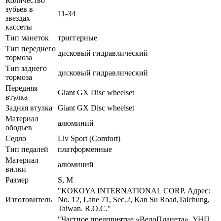
Количество
зубьев в
11-34
звездах
кассеты
Тип манеток
триггерные
Тип переднего
дисковый гидравлический
тормоза
Тип заднего
дисковый гидравлический
тормоза
Передняя
Giant GX Disc wheelset
втулка
Задняя втулка
Giant GX Disc wheelset
Материал
алюминий
ободьев
Седло
Liv Sport (Comfort)
Тип педалей
платформенные
Материал
алюминий
вилки
Размер
S, M
"KOKOYA INTERNATIONAL CORP. Адрес:
Изготовитель
No. 12, Lane 71, Sec.2, Kan Su Road,Taichung,
Taiwan. R.O.C."
"Частное предприятие «ВелоПланета». УНП