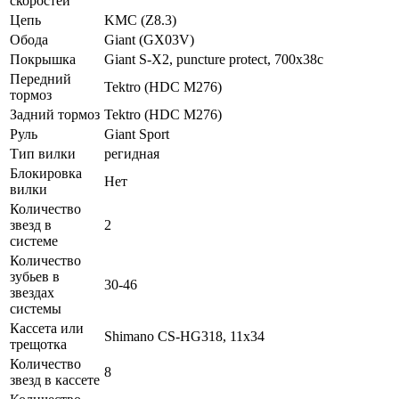
скоростей
Цепь
KMC (Z8.3)
Обода
Giant (GX03V)
Покрышка
Giant S-X2, puncture protect, 700x38c
Передний
Tektro (HDC M276)
тормоз
Задний тормоз
Tektro (HDC M276)
Руль
Giant Sport
Тип вилки
регидная
Блокировка
Нет
вилки
Количество
звезд в
2
системе
Количество
зубьев в
30-46
звездах
системы
Кассета или
Shimano CS-HG318, 11x34
трещотка
Количество
8
звезд в кассете