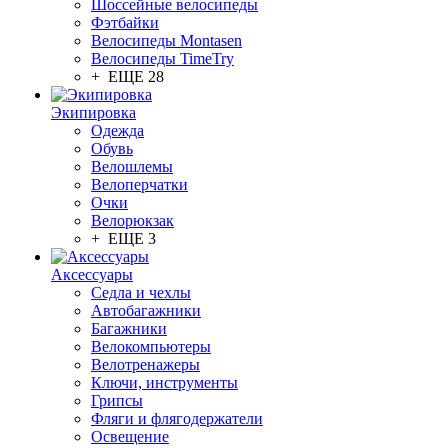
Шоссейные велосипеды
Фэтбайки
Велосипеды Montasen
Велосипеды TimeTry
+ ЕЩЕ 28
Экипировка
Одежда
Обувь
Велошлемы
Велоперчатки
Очки
Велорюкзак
+ ЕЩЕ 3
Аксессуары
Седла и чехлы
Автобагажники
Багажники
Велокомпьютеры
Велотренажеры
Ключи, инструменты
Грипсы
Фляги и флягодержатели
Освещение