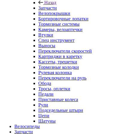
Назад
Запчасти
Велопокрышки
Бортировочные лопатки
Тормозные системы
Камеры, велоаптечки
Втулки
Спец инструмент
Выносы
Переключатели скоростей
Картриджи в каретку
Кассеты, трещетки
Тормозные колодки
Рулевая колонка
Переключатели на руль
Обода
Тросы, оплетки
Педали
Приставные колеса
Рули
Подседельные штыри
Цепи
Шатуны
Велосипеды
Запчасти