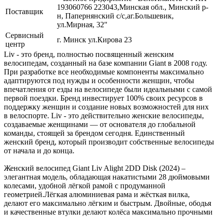
193060766 223043,Минская обл., Минский р-
Поставщик
н, Папернянский с/с,аг.Большевик,
ул.Мирная, 32"
Сервисный
г. Минск ул.Кирова 23
центр
Liv - это бренд, полностью посвященный женским
велосипедам, созданный на базе компании Giant в 2008 году.
При разработке все необходимые компоненты максимально
адаптируются под нужды и особенности женщин, чтобы
впечатления от езды на велосипеде были идеальными с самой
первой поездки. Бренд инвестирует 100% своих ресурсов в
поддержку женщин и создание новых возможностей для них
в велоспорте. Liv - это действительно женские велосипеды,
создаваемые женщинами — от основателя до глобальной
команды, стоящей за брендом сегодня. Единственный
женский бренд, который производит собственные велосипеды
от начала и до конца.
Женский велосипед Giant Liv Alight 2DD Disk (2024) –
элегантная модель, обладающая накатистыми 28 дюймовыми
колесами, удобной лёгкой рамой с продуманной
геометрией.Лёгкая алюминиевая рама и жёсткая вилка,
делают его максимально лёгким и быстрым. Двойные, ободья
и качественные втулки делают колёса максимально прочными